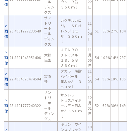
ール
ウン Ｒ缶
22
像
ディン
３５０ｍｌ
日
グス
サン
カクテルカロ
トリ
11
リ。 ＳＰオ
ーホ
月
画
20
4901777239548
レンジミモ
61
56%
27%
104
ール
24
像
ザ ３５０ｍ
ディン
日
ｌ
グス
ＪＩＮＲＯ
11
大韓
チャミスル
月
画
21
8801048951406
54
102%
14%
297
民国
１８．５度
06
像
３６０ｍｌ
日
タカラ 焼酎
11
宝酒
ハイボール
月
画
22
4904670474504
54
93%
10%
105
造
黄みかん ３
03
像
５０ｍｌ
日
サン
サントリー
トリ
12
トリスハイボ
ーホ
月
画
23
4901777240322
ール三ヶ日み
52
62%
30%
149
ール
01
像
かん３５０ｍ
ディン
日
ｌ
グス
キリン ワイ
10
ンスプリッツ