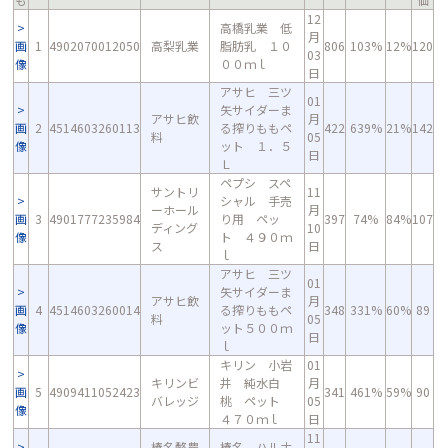
12
高橋乳業 低
月
画
1
4902070012050
高梨乳業
脂肪乳 １０
806
103%
12%
120
03
像
００ｍｌ
日
アサヒ 三ツ
01
矢サイダーま
アサヒ飲
月
画
2
4514603260113
る搾りももペ
422
639%
21%
142
料
05
像
ット １．５
日
Ｌ
ペプシ スペ
サントリ
11
シャル 手売
ーホール
月
画
3
4901777235984
り用 ペッ
397
74%
84%
107
ディング
10
像
ト ４９０ｍ
ス
日
ｌ
アサヒ 三ツ
01
矢サイダーま
アサヒ飲
月
画
4
4514603260014
る搾りももペ
348
331%
60%
89
料
05
像
ット５００ｍ
日
ｌ
キリン 小岩
01
キリンビ
井 純水白
月
画
5
4909411052423
341
461%
59%
90
バレッジ
桃 ペット
05
像
４７０ｍｌ
日
11
榛名酪農
榛名 ハルナ