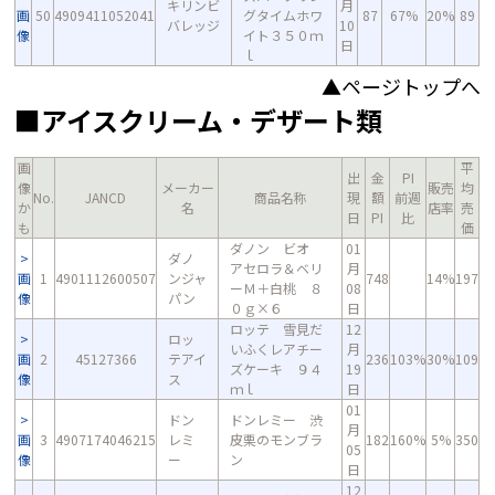
キリンビ
月
画
50
4909411052041
グタイムホワ
87
67%
20%
89
バレッジ
10
像
イト３５０ｍ
日
ｌ
▲ページトップへ
■アイスクリーム・デザート類
画
平
出
金
PI
像
メーカー
販売
均
No.
JANCD
商品名称
現
額
前週
か
名
店率
売
日
PI
比
も
価
ダノン ビオ
01
ダノ
アセロラ＆ベリ
月
画
1
4901112600507
ンジャ
748
14%
197
ーＭ＋白桃 ８
08
像
パン
０ｇ×６
日
ロッテ 雪見だ
12
ロッ
いふくレアチー
月
画
2
45127366
テアイ
236
103%
30%
109
ズケーキ ９４
19
像
ス
ｍｌ
日
01
ドン
ドンレミー 渋
月
画
3
4907174046215
レミ
皮栗のモンブラ
182
160%
5%
350
05
像
ー
ン
日
12