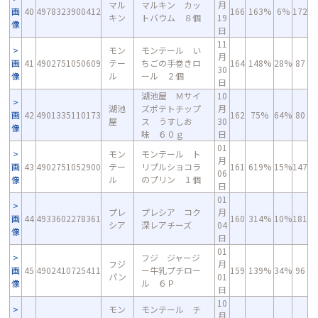
マル
マルキン カッ
月
画
40
4978323900412
166
163%
6%
172
キン
トバウム ８個
19
像
日
11
モン
モンテール い
月
画
41
4902751050609
テー
ちごの手巻きロ
164
148%
28%
87
30
像
ル
ール ２個
日
湖池屋 Ｍサイ
10
湖池
ズポテトチップ
月
画
42
4901335110173
162
75%
64%
80
屋
ス うすしお
30
像
味 ６０ｇ
日
01
モン
モンテール ト
月
画
43
4902751052900
テー
リプルショコラ
161
619%
15%
147
06
像
ル
のプリン １個
日
01
プレ
プレシア コク
月
画
44
4933602278361
160
314%
10%
181
シア
深レアチーズ
04
像
日
01
フジ ジャージ
フジ
月
画
45
4902410725411
ー牛乳プチロー
159
139%
34%
96
パン
01
像
ル ６Ｐ
日
10
モン
モンテール チ
月