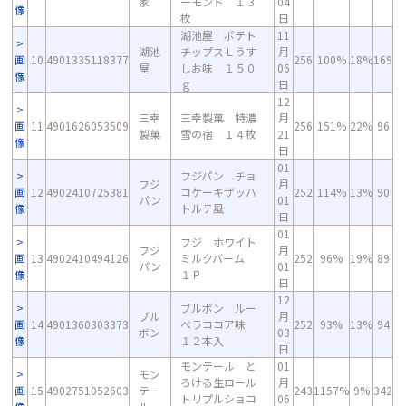
家
ーモンド １３
04
像
枚
日
湖池屋 ポテト
11
湖池
チップスＬうす
月
画
10
4901335118377
256
100%
18%
169
屋
しお味 １５０
06
像
ｇ
日
12
三幸
三幸製菓 特濃
月
画
11
4901626053509
256
151%
22%
96
製菓
雪の宿 １４枚
21
像
日
01
フジパン チョ
フジ
月
画
12
4902410725381
コケーキザッハ
252
114%
13%
90
パン
01
像
トルテ風
日
01
フジ ホワイト
フジ
月
画
13
4902410494126
ミルクバーム
252
96%
19%
89
パン
01
像
１Ｐ
日
12
ブルボン ルー
ブル
月
画
14
4901360303373
ベラココア味
252
93%
13%
94
ボン
03
像
１２本入
日
モンテール と
01
モン
ろける生ロール
月
画
15
4902751052603
テー
243
1157%
9%
342
トリプルショコ
06