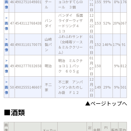
画
46
4902751049801
テー
ョコかすてらロ
155
99%
8%
176
31
像
ル
ール ３個
日
バンダイ 仮面
12
バン
ライダーウィザ
月
画
47
4543112768438
153
52%
20%
367
ダイ
ードリング４
22
像
１コ
日
ふわふわサンド
01
山崎
（女峰苺ソ－ス
月
画
48
4903110170075
製パ
152
146%
17%
91
＆ミルククリー
01
像
ン
ム）
日
01
明治 ミルクチ
月
画
49
4902777032658
明治
ョコ１１パッ
150
9%
812
07
像
ク ６０５ｇ
日
12
不二家 アンパ
不二
月
画
50
4902555146607
ンマンおたのし
149
29%
9%
501
家
22
像
み袋 Ｆ１２
日
▲ページトップへ
■酒類
画
出
PI
像
メーカー
金額
販売
平均