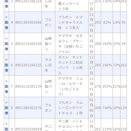
画
3
4902201166218
レ日
315
136%
54%
265
援メッセージ
17
像
本
１５枚
日
12
ブルボン ルマ
ブル
月
画
4
4901360303366
ンドキャラメル
292
82%
14%
95
ボン
02
像
味 １３本入
日
ヤマザキ 大き
01
山崎
なクレ－プケ－
月
画
5
4903110269236
製パ
289
183%
33%
99
キ（女峰いちご
01
像
ン
ジャム）
日
ネスレ キット
12
ネス
カットミニ紅白
月
画
6
4902201166225
レ日
285
106%
73%
263
パック １４枚
17
像
本
入
日
ヤマザキ シュ
12
山崎
－ロ－ルケ－キ
月
画
7
4903110265139
製パ
276
253%
11%
103
（いちごミル
01
像
ン
ク）
日
01
ブルボン ラム
ブル
月
画
8
4901360302376
レーズンホワイ
268
744%
20%
120
ボン
06
像
トチョコ １枚
日
不二家 ハート
11
不二
チョコレートア
月
画
9
4902555106694
261
119%
16%
159