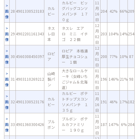
カルビー ビッ
11
カル
グバッグコンソ
月
画
28
4901330523183
204
42%
66%
209
ビー
メパンチ １７
16
像
０ｇ
日
12
ネス
ネスレ エア
月
画
29
4902201161343
レ日
ロ ミニ イチ
203
104%
14%
254
02
像
本
ゴ ２２個
日
12
ロピア 本格濃
ロピ
月
画
30
4560308450397
厚生チョコシュ
200
77%
10%
87
ア
01
像
ー １個
日
大きなロ－ルケ
01
山崎
－キ（女峰いち
月
画
31
4903110269212
製パ
196
146%
21%
98
ごジャム＆北海
01
像
ン
道）
日
カルビー ポテ
11
カル
トチップスコン
月
画
32
4901330523176
191
46%
17%
182
ビー
ソメパンチ １
16
像
３５ｇ
日
11
ブルボン ポテ
ブル
月
画
33
4901360300426
ルカファミリ
187
147%
6%
204
ボン
10
像
ー １９０ｇ
日
12