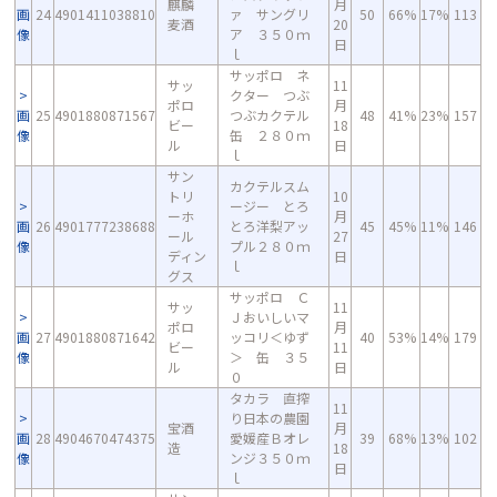
麒麟
月
画
24
4901411038810
ァ サングリ
50
66%
17%
113
麦酒
20
像
ア ３５０ｍ
日
ｌ
サッポロ ネ
サッ
11
クター つぶ
ポロ
月
画
25
4901880871567
つぶカクテル
48
41%
23%
157
ビー
18
像
缶 ２８０ｍ
ル
日
ｌ
サン
カクテルスム
トリ
10
ージー とろ
ーホ
月
画
26
4901777238688
とろ洋梨アッ
45
45%
11%
146
ール
27
像
プル２８０ｍ
ディン
日
ｌ
グス
サッポロ Ｃ
サッ
11
Ｊおいしいマ
ポロ
月
画
27
4901880871642
ッコリ＜ゆず
40
53%
14%
179
ビー
11
像
＞ 缶 ３５
ル
日
０
タカラ 直搾
11
り日本の農園
宝酒
月
画
28
4904670474375
愛媛産Ｂオレ
39
68%
13%
102
造
18
像
ンジ３５０ｍ
日
ｌ