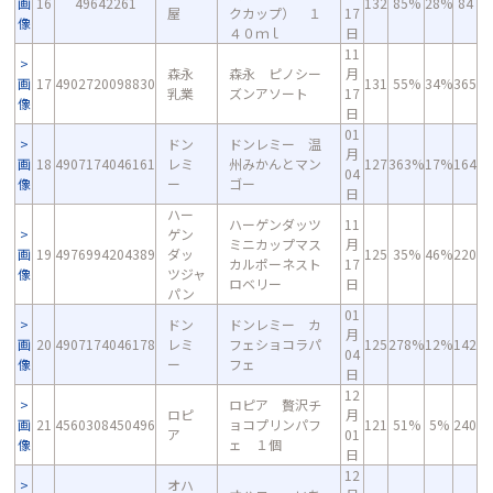
画
16
49642261
132
85%
28%
84
屋
クカップ） １
17
像
４０ｍｌ
日
11
森永
森永 ピノシー
月
画
17
4902720098830
131
55%
34%
365
乳業
ズンアソート
17
像
日
01
ドン
ドンレミー 温
月
画
18
4907174046161
レミ
州みかんとマン
127
363%
17%
164
04
像
ー
ゴー
日
ハー
ハーゲンダッツ
11
ゲン
ミニカップマス
月
画
19
4976994204389
ダッ
125
35%
46%
220
カルポーネスト
17
像
ツジャ
ロベリー
日
パン
01
ドン
ドンレミー カ
月
画
20
4907174046178
レミ
フェショコラパ
125
278%
12%
142
04
像
ー
フェ
日
12
ロピア 贅沢チ
ロピ
月
画
21
4560308450496
ョコプリンパフ
121
51%
5%
240
ア
01
像
ェ １個
日
12
オハ