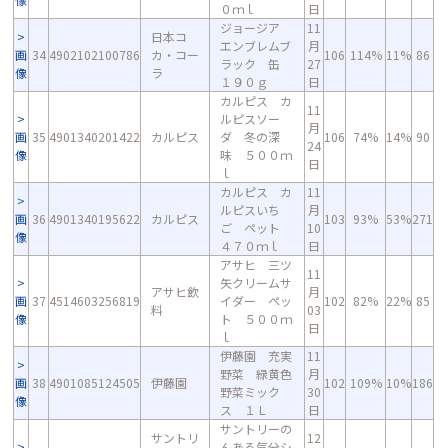
０ｍｌ
日
ジョージア
11
日本コ
エンブレムブ
月
画
34
4902102100786
カ・コー
106
114%
11%
86
ラック 缶
27
像
ラ
１９０ｇ
日
カルピス カ
11
ルピスソー
月
画
35
4901340201422
カルピス
ダ 冬の深
106
74%
14%
90
24
像
味 ５００ｍ
日
ｌ
カルピス カ
11
ルピスいち
月
画
36
4901340195622
カルピス
103
93%
53%
271
ご ペット
10
像
４７０ｍｌ
日
アサヒ 三ツ
11
矢クリームサ
アサヒ飲
月
画
37
4514603256819
イダー ペッ
102
82%
22%
85
料
03
像
ト ５００ｍ
日
ｌ
伊藤園 充実
11
野菜 緑黄色
月
画
38
4901085124505
伊藤園
102
109%
10%
186
野菜ミック
30
像
ス １Ｌ
日
サントリーの
サントリ
12
んある気分シ