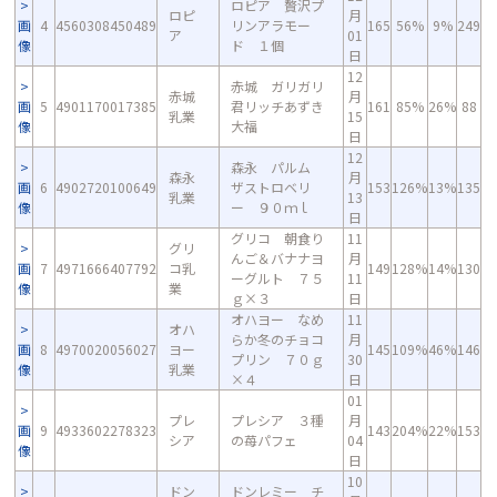
ロピア 贅沢プ
ロピ
月
画
4
4560308450489
リンアラモー
165
56%
9%
249
ア
01
像
ド １個
日
12
赤城 ガリガリ
赤城
月
画
5
4901170017385
君リッチあずき
161
85%
26%
88
乳業
15
像
大福
日
12
森永 パルム
森永
月
画
6
4902720100649
ザストロベリ
153
126%
13%
135
乳業
13
像
ー ９０ｍｌ
日
グリコ 朝食り
11
グリ
んご＆バナナヨ
月
画
7
4971666407792
コ乳
149
128%
14%
130
ーグルト ７５
11
像
業
ｇ×３
日
オハヨー なめ
11
オハ
らか冬のチョコ
月
画
8
4970020056027
ヨー
145
109%
46%
146
プリン ７０ｇ
30
像
乳業
×４
日
01
プレ
プレシア ３種
月
画
9
4933602278323
143
204%
22%
153
シア
の苺パフェ
04
像
日
10
ドン
ドンレミー チ