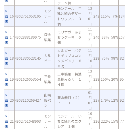
像
ル
ラ ５個
日
モンテール 牛
12
モン
乳と卵のデザー
月
画
16
4902751053105
テー
243
115%
7%
134
トワッフル ３
01
像
ル
個
日
11
モリナガ あま
森永
月
画
17
4902888189975
おうケーキ ６
240
98%
58%
207
製菓
21
像
個
日
カルビー ポテ
11
カル
トチップスコン
月
画
18
4901330523145
228
75%
98%
82
ビー
ソメパンチ ６
16
像
０ｇ
日
12
三幸製菓 特濃
三幸
月
画
19
4901626053554
黒糖みるく １
228
150%
20%
95
製菓
21
像
４枚
日
01
山崎
夢水無月（２）
月
画
20
4903110269427
製パ
227
179%
12%
92
７－１１
02
像
ン
日
10
モン
モンテール い
月
画
21
4902751048903
テー
ちご練乳のエク
226
222%
15%
77
31
像
ル
レア １個
日