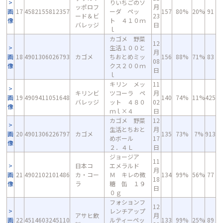
りいちごのソ
ッポロフ
月
画
17
4582155812357
ーダ ペッ
157
80%
20%
91
ード＆ビ
23
像
ト ４１０ｍ
バレッジ
日
ｌ
カゴメ 野菜
12
生活１００と
月
画
18
4901306026793
カゴメ
ちおとめミッ
156
88%
71%
83
08
像
クス２００ｍ
日
ｌ
キリン メッ
11
キリンビ
ツコーラ ペ
月
画
19
4909411051648
140
74%
11%
425
バレッジ
ット ４８０
02
像
ｍｌ×４
日
カゴメ 野菜
12
生活とちおと
月
画
20
4901306226797
カゴメ
135
73%
7%
913
めボール
17
像
２．４Ｌ
日
ジョージア
11
日本コ
エメラルド
月
画
21
4902102101486
カ・コー
Ｍ キレの微
134
99%
56%
77
18
像
ラ
糖 缶 １９
日
０ｇ
フォションフ
12
レンチアップ
アサヒ飲
月
画
22
4514603245110
ルティーペッ
133
99%
25%
89