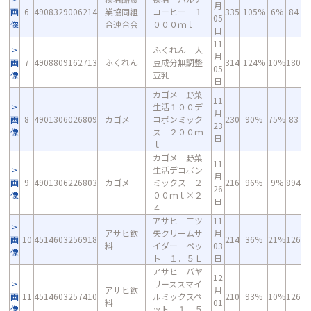
月
画
6
4908329006214
業協同組
コーヒー １
335
105%
6%
84
05
像
合連合会
０００ｍｌ
日
11
ふくれん 大
月
画
7
4908809162713
ふくれん
豆成分無調整
314
124%
10%
180
05
像
豆乳
日
カゴメ 野菜
11
生活１００デ
月
画
8
4901306026809
カゴメ
コポンミック
230
90%
75%
83
23
像
ス ２００ｍ
日
ｌ
カゴメ 野菜
11
生活デコポン
月
画
9
4901306226803
カゴメ
ミックス ２
216
96%
9%
894
26
像
００ｍｌ×２
日
４
アサヒ 三ツ
11
アサヒ飲
矢クリームサ
月
画
10
4514603256918
214
36%
21%
126
料
イダー ペッ
03
像
ト １．５Ｌ
日
アサヒ バヤ
12
リーススマイ
アサヒ飲
月
画
11
4514603257410
ルミックスペ
210
93%
10%
126
料
01
像
ット １．５