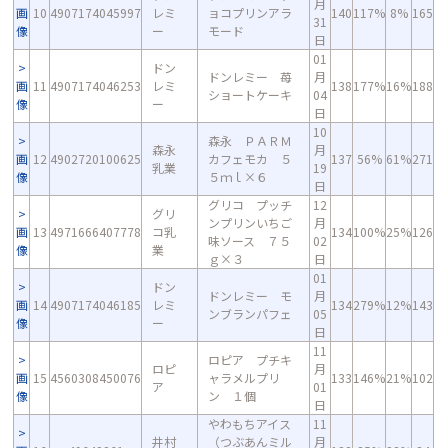
月
画
10
4907174045997
レミ
ョコプリンアラ
140
117%
8%
165
31
像
ー
モード
日
01
ドン
ドンレミー 苺
月
画
11
4907174046253
レミ
138
177%
16%
188
ショートケーキ
04
像
ー
日
10
森永 ＰＡＲＭ
森永
月
画
12
4902720100625
カフェモカ ５
137
56%
61%
271
乳業
19
像
５ｍｌ×６
日
グリコ プッチ
12
グリ
ンプリンいちご
月
画
13
4971666407778
コ乳
134
100%
25%
126
味ソース ７５
02
像
業
ｇ×３
日
01
ドン
ドンレミー モ
月
画
14
4907174046185
レミ
134
279%
12%
143
ンブランパフェ
05
像
ー
日
11
ロピア プチキ
ロピ
月
画
15
4560308450076
ャラメルプリ
133
146%
21%
102
ア
01
像
ン １個
日
やわもちアイス
11
井村
（つぶあんミル
月