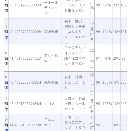
ーホール
月
画
39
4901777239333
ードルテイス
99
54%
32%
102
ディング
08
像
ト缶３５０ｍ
ス
日
ｌ
森永 贅沢
12
濃厚リッチチ
月
画
40
4902720102209
森永乳業
ョコ＆ミル
99
124%
16%
101
07
像
ク ２４０ｍ
日
ｌ
三ツ矢アルフ
12
ォンマンゴー
アサヒ飲
月
画
41
4514603257113
練乳仕立てペ
97
78%
26%
96
料
06
像
ット５００ｍ
日
ｌ
10
森永 甘酒
月
画
42
4902888548314
森永製菓
しょうが １
96
150%
5%
300
22
像
Ｌ
日
11
カゴメ 野菜
月
画
43
4901306026984
カゴメ
一日これ一本
95
106%
13%
243
27
像
ＡＫＢ ３Ｐ
日
ジョージア
01
日本コ
薫るエスプレ
月
画
44
4902102102230
カ・コー
95
6%
79
ッソ １９０
07
像
ラ