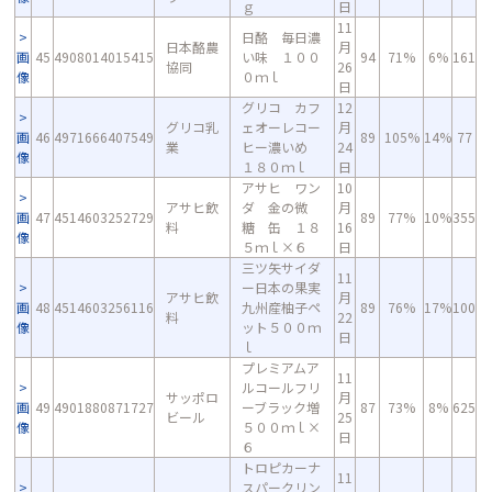
ｇ
日
11
日酪 毎日濃
日本酪農
月
画
45
4908014015415
い味 １００
94
71%
6%
161
協同
26
像
０ｍｌ
日
グリコ カフ
12
グリコ乳
ェオーレコー
月
画
46
4971666407549
89
105%
14%
77
業
ヒー濃いめ
24
像
１８０ｍｌ
日
アサヒ ワン
10
アサヒ飲
ダ 金の微
月
画
47
4514603252729
89
77%
10%
355
料
糖 缶 １８
16
像
５ｍｌ×６
日
三ツ矢サイダ
11
ー日本の果実
アサヒ飲
月
画
48
4514603256116
九州産柚子ペ
89
76%
17%
100
料
22
像
ット５００ｍ
日
ｌ
プレミアムア
11
ルコールフリ
サッポロ
月
画
49
4901880871727
ーブラック増
87
73%
8%
625
ビール
25
像
５００ｍｌ×
日
６
トロピカーナ
11
スパークリン