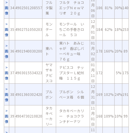
フル
フルタ チョコ
月
画
34
4902501208557
タ製
エッグＮｅｗマ
186
81%
30%
140
06
像
菓
リオ ２０ｇ
日
12
モン
モンテール い
月
画
35
4902751050203
テー
ちごの手巻きロ
184
62%
18%
253
01
像
ル
ール ５コ
日
東ハト あみじ
01
東ハ
ゃが 香ばしバ
月
画
36
4901940030200
178
160%
20%
89
ト
ーベキュー味
02
像
７６ｇ
日
ヤマ
01
ナビスコ チッ
ザキ
月
画
37
4903015534323
プスターＬ紀州
172
5%
175
ナビ
11
像
梅 １１５ｇ
スコ
日
12
ブル
ブルボン シル
月
画
38
4901360302420
169
102%
24%
191
ボン
ベーヌ苺 ６個
31
像
日
タカ
11
タカキベーカリ
キベ
月
画
39
4904730210820
ー チョコクラ
168
109%
10%
99
ーカ
01
像
ンチドーナツ
リー
日
11