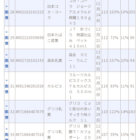
コカ・コー
11
日本コ
ラ ジョージ
月
画
28
4902102101523
カ・コー
アエメラルド
113
103%
10%
355
24
像
ラ
微糖１９０ｇ
日
×５
ＪＴ 米づく
12
日本たば
り 特選仕込
月
画
29
4902210559698
112
72%
11%
90
こ産業
み ペット
21
像
４１０ｍｌ
日
12
森永 マミ
月
画
30
4902720102193
森永乳業
ー りんご
112
107%
23%
94
03
像
１Ｌ
日
フルーツカル
11
ピスミックス
月
画
31
4901340201026
カルピス
Ｆ＆カルピス
110
83%
11%
91
10
像
Ｇ ５００ｍ
日
ｌ
グリコ Ｃａ
10
グリコ乳
と鉄分の多い
月
画
32
4971666407679
110
122%
14%
163
業
すっきり味ミ
29
像
ルク １Ｌ
日
グリコ 勝て
12
グリコ乳
勝て！カフェ
月
画
33
4971666407518
107
59%
15%
76
業
オーレ ２０
24
像