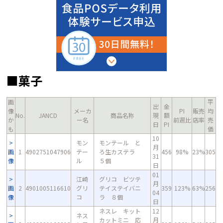
■菓子
画
平
出
金
像
メーカ
PI
販売
均
No.
JANCD
商品名称
現
額
か
ー名
前週比
店率
売
日
PI
も
価
10
モン
モンテール と
月
画
1
4902751047906
テー
ろ生カステラ
456
98%
23%
305
31
像
ル
５個
日
01
江崎
グリコ ビツテ
月
画
2
4901005116610
グリ
テイステイバニ
359
123%
63%
256
04
像
コ
ラ ８個
日
ネスレ キット
12
ネス
カットミニ 応
月