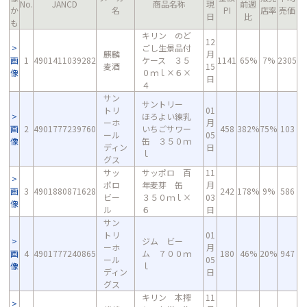
No.
JANCD
商品名称
現
前週
か
名
PI
店率
売価
日
比
も
キリン のど
12
ごし生景品付
麒麟
月
画
1
4901411039282
ケース ３５
1141
65%
7%
2305
麦酒
15
像
０ｍｌ×６×
日
４
サン
サントリー
トリ
01
ほろよい練乳
ーホ
月
画
2
4901777239760
いちごサワー
458
382%
75%
103
ール
05
像
缶 ３５０ｍ
ディン
日
ｌ
グス
サッ
サッポロ 百
11
ポロ
年麦芽 缶
月
画
3
4901880871628
242
178%
9%
586
ビー
３５０ｍｌ×
03
像
ル
６
日
サン
トリ
01
ジム ビー
ーホ
月
画
4
4901777240865
ム ７００ｍ
180
46%
20%
947
ール
05
像
ｌ
ディン
日
グス
キリン 本搾
11