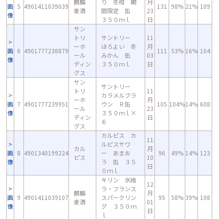
麒麟
り 冬柑 期
月
画
5
4901411039039
131
98%
21%
109
麦酒
間限定 缶
23
像
３５０ｍｌ
日
サン
トリ
サントリー
11
ーホ
ほろよい 冬
月
画
6
4901777238879
111
53%
16%
104
ール
みかん 缶
03
像
ディン
３５０ｍｌ
日
グス
サン
サントリー
トリ
11
カラメルブラ
ーホ
月
画
7
4901777239951
ウン Ｒ缶
105
104%
14%
608
ール
23
像
３５０ｍｌ×
ディン
日
６
グス
カルピス カ
11
ルピスサワ
カル
月
画
8
4901340199224
ー あまお
96
49%
14%
123
ピス
10
像
う 缶 ３５
日
０ｍｌ
キリン 氷結
12
ラ・フランス
麒麟
月
画
9
4901411039107
スパークリン
95
58%
39%
108
麦酒
01
像
グ ３５０ｍ
日
ｌ