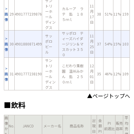
サン
トリ
11
カルーア ラ
ーホ
月
画
29
4901777239876
テ 缶 １８
38
51%
11%
159
ール
17
像
５ｍｌ
ディン
日
グス
サッポロ テ
サッ
11
ィーズハイダ
ポロ
月
画
30
4901880871499
ージリン＆マ
37
54%
15%
103
ビー
25
像
スカット３５
ル
日
０
サン
トリ
こだわり果樹
12
ーホ
園 温州みか
月
画
31
4901777238190
35
46%
12%
109
ール
ん 缶 ２５
01
像
ディン
０ｍｌ
日
グス
▲ページトップへ
■飲料
画
平
出
金
像
PI
販売
均
No.
JANCD
メーカー名
商品名称
現
額
か
前週比
店率
売
日
PI
も
価