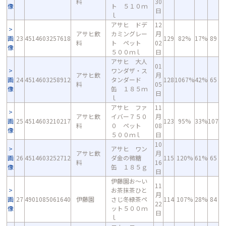
料
30
像
ト ５１０ｍ
日
ｌ
アサヒ ドデ
12
アサヒ飲
カミングレー
月
画
23
4514603257618
129
82%
17%
89
料
ト ペット
02
像
５００ｍｌ
日
アサヒ 大人
01
ワンダザ・ス
アサヒ飲
月
画
24
4514603258912
タンダード
128
1067%
42%
65
料
05
像
缶 １８５ｍ
日
ｌ
アサヒ ファ
11
アサヒ飲
イバー７５０
月
画
25
4514603210217
123
95%
33%
107
料
０ ペット
08
像
５００ｍｌ
日
10
アサヒ ワン
アサヒ飲
月
画
26
4514603252712
ダ金の微糖
115
120%
61%
65
料
16
像
缶 １８５ｇ
日
伊藤園お～い
11
お茶抹茶ひと
月
画
27
4901085061640
伊藤園
さじ冬緑茶ペ
114
107%
28%
84
22
像
ット５００ｍ
日
ｌ