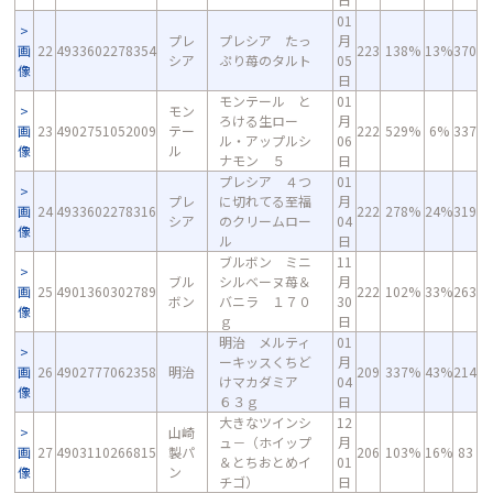
01
プレ
プレシア たっ
月
画
22
4933602278354
223
138%
13%
370
シア
ぷり苺のタルト
05
像
日
モンテール と
01
モン
ろける生ロー
月
画
23
4902751052009
テー
222
529%
6%
337
ル・アップルシ
06
像
ル
ナモン ５
日
プレシア ４つ
01
プレ
に切れてる至福
月
画
24
4933602278316
222
278%
24%
319
シア
のクリームロー
04
像
ル
日
ブルボン ミニ
11
ブル
シルベーヌ苺＆
月
画
25
4901360302789
222
102%
33%
263
ボン
バニラ １７０
30
像
ｇ
日
明治 メルティ
01
ーキッスくちど
月
画
26
4902777062358
明治
209
337%
43%
214
けマカダミア
04
像
６３ｇ
日
大きなツインシ
12
山崎
ュ－（ホイップ
月
画
27
4903110266815
製パ
206
103%
16%
83
＆とちおとめイ
01
像
ン
チゴ）
日