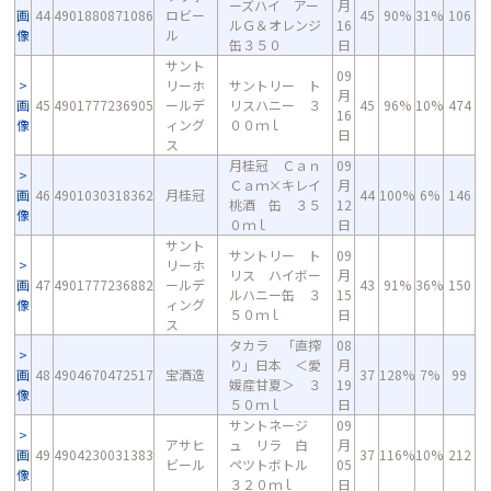
ーズハイ アー
月
画
44
4901880871086
ロビー
45
90%
31%
106
ルＧ＆オレンジ
16
像
ル
缶３５０
日
サント
09
リーホ
サントリー ト
月
画
45
4901777236905
ールデ
リスハニー ３
45
96%
10%
474
16
像
ィング
００ｍｌ
日
ス
月桂冠 Ｃａｎ
09
Ｃａｍ×キレイ
月
画
46
4901030318362
月桂冠
44
100%
6%
146
桃酒 缶 ３５
12
像
０ｍｌ
日
サント
サントリー ト
09
リーホ
リス ハイボー
月
画
47
4901777236882
ールデ
43
91%
36%
150
ルハニー缶 ３
15
像
ィング
５０ｍｌ
日
ス
タカラ 「直搾
08
り」日本 ＜愛
月
画
48
4904670472517
宝酒造
37
128%
7%
99
媛産甘夏＞ ３
19
像
５０ｍｌ
日
サントネージ
09
アサヒ
ュ リラ 白
月
画
49
4904230031383
37
116%
10%
212
ビール
ペツトボトル
05
像
３２０ｍｌ
日