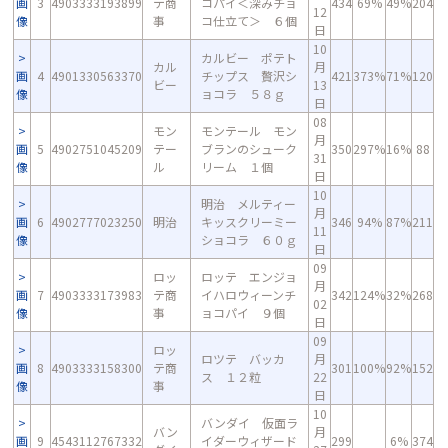
画
3
4903333193899
テ商
コパイ＜深みチョ
434
69%
49%
204
12
像
事
コ仕立て＞ ６個
日
10
カルビー ポテト
カル
月
画
4
4901330563370
チップス 贅沢シ
421
373%
71%
120
ビー
13
像
ョコラ ５８ｇ
日
08
モン
モンテール モン
月
画
5
4902751045209
テー
ブランのシューク
350
297%
16%
88
31
像
ル
リーム １個
日
10
明治 メルティー
月
画
6
4902777023250
明治
キッスクリーミー
346
94%
87%
211
11
像
ショコラ ６０ｇ
日
09
ロッ
ロッテ エンジョ
月
画
7
4903333173983
テ商
イハロウィーンチ
342
124%
32%
268
02
像
事
ョコパイ ９個
日
09
ロッ
ロツテ バッカ
月
画
8
4903333158300
テ商
301
100%
92%
152
ス １２粒
22
像
事
日
10
バンダイ 仮面ラ
バン
月
画
9
4543112767332
イダーウィザード
299
6%
374