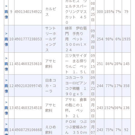
カルピス ウ
08
ェルチスパー
カルピ
月
画
9
4901340194922
クリングマス
300
185%
7%
79
ス
25
像
カット ４５
日
０
サント
緑茶 伊右衛
09
リーホ
門 手売り
月
画
10
4901777238053
ールデ
用 ペット
254
98%
6%
1935
30
像
ィング
５００ｍｌ×
日
ス
２４
三ツ矢サイダ
09
アサヒ
ー まる搾り
月
画
11
4514603253610
251
86%
28%
145
飲料
りんご ペッ
15
像
ト １．５Ｌ
日
コカコーラ
09
日本コ
ヨーロピアン
月
画
12
4902102099745
カ・コ
244
77%
17%
358
コク微糖 １
22
像
ーラ
９０ｇｘ５
日
アサヒ 食事
09
アサヒ
の脂この１
月
画
13
4514603254518
243
152%
56%
136
飲料
杯。 ペッ
05
像
ト ２Ｌ
日
ＰＯＭ つぶ
09
えひめ
つぶ愛媛みか
月
画
14
4908729106668
243
75%
7%
92
飲料
ん ３５０ｍ
07
像