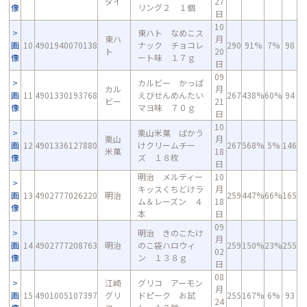
ダイ
27
像
リング２ １個
日
10
東ハト なめこス
東ハ
月
画
10
4901940070138
ナック チョコレ
290
91%
7%
98
ト
20
像
ート味 １７ｇ
日
09
カルビー かっぱ
カル
月
画
11
4901330193768
えびせんめんたい
267
438%
60%
94
ビー
21
像
マヨ味 ７０ｇ
日
10
栗山米菓 ばかう
栗山
月
画
12
4901336127880
けクリームチー
267
568%
5%
146
米菓
18
像
ズ １８枚
日
明治 メルティー
10
キッスくちどけラ
月
画
13
4902777026220
明治
259
447%
66%
165
ム＆レーズン ４
18
像
本
日
09
明治 きのこたけ
月
画
14
4902777208763
明治
のこ袋ハロウィ
259
150%
23%
255
02
像
ン １３８ｇ
日
08
江崎
グリコ アーモン
月
画
15
4901005107397
グリ
ドピーク お試
255
167%
6%
93
24