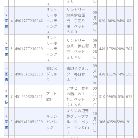
２Ｌ
日
ス
サント
サントリー
09
リーホ
緑茶伊右衛
月
画
4
4901777238046
ールデ
門 手売り
620
86%
94%
83
09
像
ィング
用 ペット
日
ス
５００
サント
サントリー
09
リーホ
緑茶 伊右衛
月
画
5
4901777238039
ールデ
449
175%
28%
707
門 ペット
28
像
ィング
２Ｌ×６
日
ス
09
雪印メ
雪印メグミル
月
画
6
4908011521353
グミル
ク 毎日骨
438
111%
74%
155
09
像
ク
太 １Ｌ
日
アサヒ 食事
09
アサヒ
の脂この１
月
画
7
4514603254501
310
596%
5%
675
飲料
杯。ペット
07
像
２Ｌ×６
日
キリンの泡芳
10
キリン
醇グレープフ
月
画
8
4909411051839
ビバレ
ルーツ ペッ
306
425%
59%
91
11
像
ッジ
ト ４５０ｍ
日
ｌ