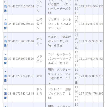
モン
ける生ロールスト
月
画
34
4902751049504
テー
188
109%
9%
335
ロベリーチーズ５
30
像
ル
個
日
09
山崎
ヤマザキ ふわふ
月
画
35
4903110239475
製パ
わスフレ（マロン
185
107%
10%
84
01
像
ン
クリ－ム）
日
08
カルビー 堅あげ
カル
月
画
36
4901330563240
ポテトうすしお
182
97%
98%
106
ビー
09
像
味 ６５ｇ
日
10
フジ もっちーり
フジ
月
画
37
4902410724926
パンケーキメープ
181
104%
14%
92
パン
03
像
ル＆マーガリン
日
明治 メルティー
10
キッスフルーティ
月
画
38
4902777023151
明治
179
88%
87%
210
ー濃いちご ６０
11
像
ｇ
日
10
ドン
ドンレミー 濃厚
月
画
39
4907174041944
レミ
ザッハトルテ １
177
87%
7%
265
01
像
ー
個
日
10
明治 メルティー