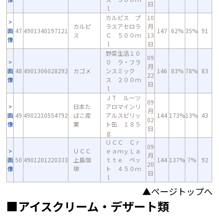
日
ｌ
カルピス プ
10
カルピ
ラスアセロラ
月
画
47
4901340197121
147
62%
35%
91
ス
Ｃ ５００ｍ
13
像
ｌ
日
野菜生活１０
09
０ ラ・フラ
月
画
48
4901306028292
カゴメ
ンスミック
146
83%
78%
83
22
像
ス ２００ｍ
日
ｌ
ＪＴ ルーツ
09
日本た
アロマインリ
月
画
49
4902210554792
ばこ産
アルスピリッ
144
173%
13%
43
02
像
業
ト缶 １８５
日
ｇ
ＵＣＣ Ｃｒ
09
ＵＣＣ
ｅａｍｙＬａ
月
画
50
4901201220333
上島珈
ｔｔｅ ペッ
144
137%
7%
92
20
像
琲
ト ４５０ｍ
日
ｌ
▲ページトップへ
■アイスクリーム・デザート類