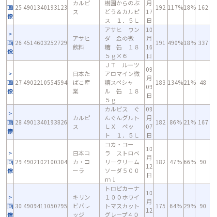
カルピ
樹園からのぶ
月
画
25
4901340193123
192
117%
18%
162
ス
どう＆カルピ
17
像
ス １．５Ｌ
日
アサヒ ワン
10
アサヒ
ダ 金の微
月
画
26
4514603252729
191
490%
18%
337
飲料
糖 缶 １８
16
像
５ｇ×６
日
ＪＴ ルーツ
09
日本た
アロマイン微
月
画
27
4902210554594
ばこ産
糖スペシャ
183
134%
21%
48
09
像
業
ル 缶 １８
日
５ｇ
カルピス ぐ
09
カルピ
んぐんグルト
月
画
28
4901340193826
182
86%
21%
167
ス
ＬＸ ペッ
07
像
ト １．５Ｌ
日
コカ・コー
10
日本コ
ラ ストロベ
月
画
29
4902102100304
カ・コ
リークリーム
182
47%
66%
90
12
像
ーラ
ソーダ５００
日
ｍｌ
トロピカーナ
10
キリン
１００ホワイ
月
画
30
4909411050795
ビバレ
トマスカット
175
64%
29%
90
12
像
ッジ
グレープ４０