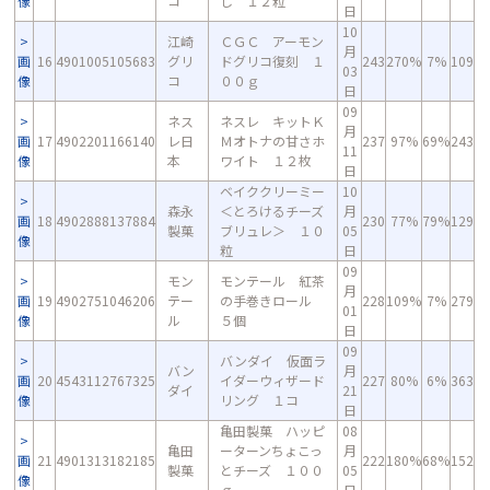
像
コ
し １２粒
日
10
江崎
ＣＧＣ アーモン
月
画
16
4901005105683
グリ
ドグリコ復刻 １
243
270%
7%
109
03
像
コ
００ｇ
日
09
ネス
ネスレ キットＫ
月
画
17
4902201166140
レ日
Ｍオトナの甘さホ
237
97%
69%
243
11
像
本
ワイト １２枚
日
ベイククリーミー
10
森永
＜とろけるチーズ
月
画
18
4902888137884
230
77%
79%
129
製菓
ブリュレ＞ １０
05
像
粒
日
09
モン
モンテール 紅茶
月
画
19
4902751046206
テー
の手巻きロール
228
109%
7%
279
01
像
ル
５個
日
09
バンダイ 仮面ラ
バン
月
画
20
4543112767325
イダーウィザード
227
80%
6%
363
ダイ
21
像
リング １コ
日
亀田製菓 ハッピ
08
亀田
ーターンちょこっ
月
画
21
4901313182185
222
180%
68%
152
製菓
とチーズ １００
05
像
ｇ
日