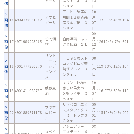
ビール
産ゆず 缶 ３
13
像
５０ｍｌ
日
アサヒ 果実の
10
アサヒ
瞬間１２冬青森
月
画
16
4904230031062
127
77%
49%
104
ビール
産りんご缶 ３
07
像
５０ｍｌ
日
09
合同酒
合同酒精 あっ
月
画
17
4971980225065
126
124%
7%
691
精
さり梅酒 ２Ｌ
12
像
日
サント
－１９６度スト
08
リーホ
ロングゼロ＜葡
月
画
18
4901777236370
ールデ
119
83%
12%
104
萄ダブル＞ ３
25
像
ィング
５０ｍｌ
日
ス
キリン 氷結や
10
麒麟麦
さしい果実の
月
画
19
4901411038797
116
77%
58%
110
酒
３％ライチ ３
07
像
５０ｍｌ
日
サッポロ ヱビ
09
サッポ
ススタウトクリ
月
画
20
4901880871178
ロビー
115
104%
24%
205
ーミートップ３
01
像
ル
２０ｍｌ
日
アシュツリー
08
スペイ
エステート メ
月