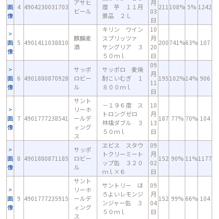
アサヒ
月
画
4
4904230031703
度 芋 １１月
211
108%
5%
1242
ビール
03
像
景品 ２Ｌ
日
キリン ワイン
10
麒麟麦
スプリッツァ
月
画
5
4901411038810
200
741%
63%
107
酒
サングリア ３
20
像
５０ｍｌ
日
09
サッポ
サッポロ 麦焼
月
画
6
4901880870928
ロビー
酎こいむぎ １
195
102%
14%
906
11
像
ル
８００ｍｌ
日
サント
－１９６度 ス
10
リーホ
トロングゼロ
月
画
7
4901777238541
ールデ
187
77%
70%
104
林檎ダブル ３
13
像
ィング
５０ｍｌ
日
ス
ヱビス スタウ
09
サッポ
トクリーミート
月
画
8
4901880871185
ロビー
152
90%
11%
1177
ップ缶 ３２０
02
像
ル
ｍｌ×６
日
サント
サントリー ほ
09
リーホ
ろよいレモンジ
月
画
9
4901777235915
ールデ
152
99%
66%
104
ンジャー缶 ３
04
像
ィング
５０ｍｌ
日
ス