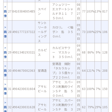
アシュツリー
08
スペイ
エステートシャ
月
画
27
8410384005485
77
103%
13%
817
ン
ルドネ１１ ７
27
像
５０ｍｌ
日
サント
09
リーホ
カロリ。 ＜柚
月
画
28
4901777237322
ールデ
子＞ 缶 ３５
73
100%
25%
106
01
像
ィング
０ｍｌ
日
ス
09
カルピスサワ
カルピ
月
画
29
4901340193321
ー マスカッ
68
86%
9%
128
ス
09
像
ト ３５０ｍｌ
日
宝酒造 焼酎
08
「タカラカッ
月
画
30
4904670002363
宝酒造
64
121%
7%
208
プ」３５度カッ
31
像
プ２２０ｍｌ
日
アサヒ スパー
09
アサヒ
クス刺激的ワイ
月
画
31
4904230031604
63
100%
7%
150
ビール
ンＳＰ 缶 ５
30
像
００ｍｌ
日
アサヒ スパー
09
アサヒ
クス刺激的ワイ
月
画
32
4904230031628
62
79%
29%
105
ビール
ンＳＰ 缶 ３
29
像