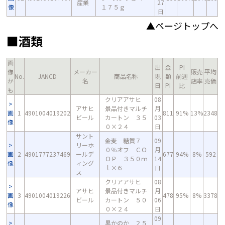
産業
27
像
１７５ｇ
日
▲ページトップへ
■酒類
画
出
金
PI
像
メーカー
販売
平均
No.
JANCD
商品名称
現
額
前週
か
名
店率
売価
日
PI
比
も
クリアアサヒ
08
アサヒ
景品付きマルチ
月
画
1
4901004019202
811
91%
13%
2348
ビール
カートン ３５
03
像
０×２４
日
サント
金麦 糖質７
09
リーホ
０％オフ ＣＯ
月
画
2
4901777237469
ールデ
677
94%
8%
592
ＯＰ ３５０ｍ
14
像
ィング
ｌ×６
日
ス
クリアアサヒ
08
アサヒ
景品付きマルチ
月
画
3
4901004019226
478
95%
8%
3378
ビール
カートン ５０
06
像
０×２４
日
09
黒かのか ２５