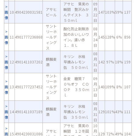
アサヒ 果実の
09
アサヒ
瞬間 贅沢みか
月
画
10
4904230031581
147
103%
59%
137
ビール
んテイスト ３
22
像
５０ｍｌ
日
サント
酸化防止剤無添
08
リーホ
加のおいしいワ
月
画
11
4901777236868
ールデ
145
128%
6%
856
イン。濃い赤
24
像
ィング
１．８Ｌ
日
ス
08
キリン 氷結
麒麟麦
月
画
12
4901411037202
早摘みレモン
142
97%
18%
159
酒
31
像
缶 ５００ｍｌ
日
サント
金麦 糖質７
09
リーホ
０％オフ ＣＯ
月
画
13
4901777237452
ールデ
140
109%
8%
107
ＯＰ ３５０ｍ
13
像
ィング
ｌ
日
ス
08
キリン 氷結
麒麟麦
月
画
14
4901411037189
早摘みレモン
129
101%
43%
111
酒
31
像
缶 ３５０ｍｌ
日
アサヒ 果実の
10
アサヒ
瞬間 １２冬国
月
画
15
4904230031086
129
72%
49%
104