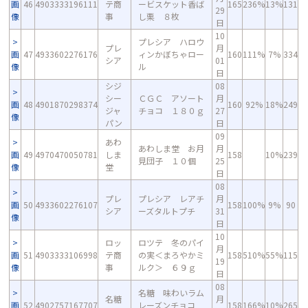
画
46
4903333196111
テ商
ービスケット香ば
165
236%
13%
131
29
像
事
し栗 ８枚
日
10
プレシア ハロウ
プレ
月
画
47
4933602276176
ィンかぼちゃロー
160
111%
7%
334
シア
01
像
ル
日
シジ
08
シー
ＣＧＣ アソート
月
画
48
4901870298374
160
92%
18%
249
ジャ
チョコ １８０ｇ
27
像
パン
日
09
あわ
あわしま堂 お月
月
画
49
4970470050781
しま
158
10%
239
見団子 １０個
25
像
堂
日
08
プレ
プレシア レアチ
月
画
50
4933602276107
158
100%
9%
90
シア
ーズタルトプチ
31
像
日
10
ロッ
ロツテ 冬のパイ
月
画
51
4903333106998
テ商
の実＜まろやかミ
158
510%
55%
115
19
像
事
ルク＞ ６９ｇ
日
08
名糖 味わいラム
名糖
月
画
52
4902757167707
レーズンチョコ
158
166%
10%
265