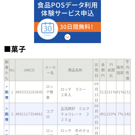
■菓子
画
平
出
金
PI
像
メーカ
販売
均
No.
JANCD
商品名称
現
額
前週
か
ー名
店率
売
日
PI
比
も
価
09
ロッ
ロッテ ラミー
月
画
1
4903333183845
テ商
513
101%
91%
152
２本入
22
像
事
日
08
生活良好 ミルク
コプ
月
画
2
4901117354061
チョコレート ２
491
103%
7%
242
ロ
25
像
２５ｇ
日
10
ロッ
ロッテ 冬のチョ
月