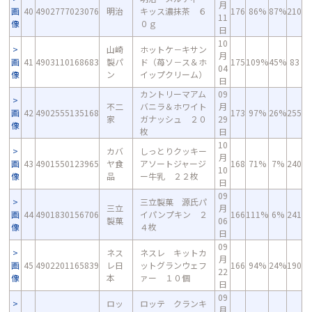
月
画
40
4902777023076
明治
キッス濃抹茶 ６
176
86%
87%
210
11
像
０ｇ
日
10
山崎
ホットケ－キサン
月
画
41
4903110168683
製パ
ド（苺ソ－ス＆ホ
175
109%
45%
83
04
像
ン
イップクリーム）
日
カントリーマアム
09
不二
バニラ＆ホワイト
月
画
42
4902555135168
173
97%
26%
255
家
ガナッシュ ２０
29
像
枚
日
10
カバ
しっとりクッキー
月
画
43
4901550123965
ヤ食
アソートジャージ
168
71%
7%
240
10
像
品
ー牛乳 ２２枚
日
09
三立製菓 源氏パ
三立
月
画
44
4901830156706
イパンプキン ２
166
111%
6%
241
製菓
06
像
４枚
日
09
ネス
ネスレ キットカ
月
画
45
4902201165839
レ日
ットグランウェフ
166
94%
24%
190
22
像
本
ァー １０個
日
09
ロッ
ロッテ クランキ
月