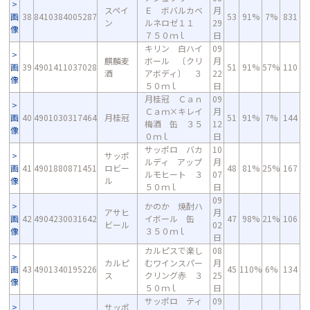
スペイ
Ｅ ボバルカベ
月
画
38
8410384005287
53
91%
7%
831
ン
ルネロゼ１１
29
像
７５０ｍｌ
日
キリン 白ハイ
09
麒麟麦
ボール 〔クリ
月
画
39
4901411037028
51
91%
57%
110
酒
アボディ〕 ３
22
像
５０ｍｌ
日
月桂冠 Ｃａｎ
09
Ｃａｍ×キレイ
月
画
40
4901030317464
月桂冠
51
91%
7%
144
梅酒 缶 ３５
12
像
０ｍｌ
日
サッポロ バカ
10
サッポ
ルディ アップ
月
画
41
4901880871451
ロビー
48
81%
25%
167
ルモヒート ３
07
像
ル
５０ｍｌ
日
09
かのか 焼酎ハ
アサヒ
月
画
42
4904230031642
イボール 缶
47
98%
21%
106
ビール
02
像
３５０ｍｌ
日
カルピスで楽し
08
カルピ
むワインスパー
月
画
43
4901340195226
45
110%
6%
134
ス
クリング赤 ３
25
像
５０ｍｌ
日
サッポロ ティ
09
サッポ