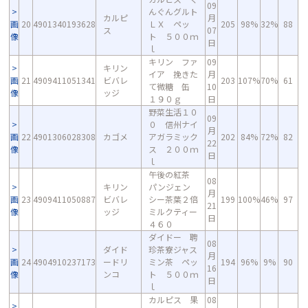
09
んぐんグルト
カルピ
月
画
20
4901340193628
ＬＸ ペッ
205
98%
32%
88
ス
07
像
ト ５００ｍ
日
ｌ
キリン ファ
09
キリン
イア 挽きた
月
画
21
4909411051341
ビバレ
203
107%
70%
61
て微糖 缶
10
像
ッジ
１９０ｇ
日
野菜生活１０
09
０ 信州ナイ
月
画
22
4901306028308
カゴメ
アガラミック
202
84%
72%
82
22
像
ス ２００ｍ
日
ｌ
午後の紅茶
08
キリン
パンジェン
月
画
23
4909411050887
ビバレ
シー茶葉２倍
199
100%
46%
97
21
像
ッジ
ミルクティー
日
４６０
ダイドー 聘
08
ダイド
珍茶寮ジャス
月
画
24
4904910237173
ードリ
ミン茶 ペッ
194
96%
9%
90
16
像
ンコ
ト ５００ｍ
日
ｌ
カルピス 果
08