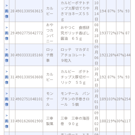
カルビーポテトチ
10
カル
ップス厚切てりや
月
画
28
4901330563615
194
87%
5%
93
ビー
きマヨネーズ５５
14
像
ｇ
日
おや
08
おやつＣ 食感研
つカ
月
画
29
4902775042772
究ガリッチ香ばし
193
772%
37%
87
ンパ
18
像
醤油 ６５ｇ
ニー
日
09
ロッ
ロッテ マカダミ
月
画
30
4903333185160
テ商
アチョコレート
192
128%
47%
144
06
像
事
９粒入
日
10
カルビー ポテト
カル
月
画
31
4901330563608
チップス厚切ガー
192
87%
5%
93
ビー
14
像
リック ５５ｇ
日
10
モン
モンテール パン
月
画
32
4902751048101
テー
プキンの手巻きロ
189
103%
28%
254
01
像
ル
ール ５個
日
09
三幸
三幸 三幸の海苔
月
画
33
4901626061900
188
219%
30%
117
製菓
巻 ９０ｇ
02
像
日
モンテール とろ
09