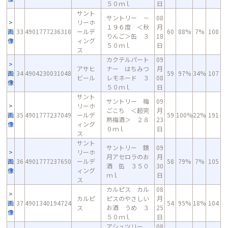
５０ｍｌ
日
サント
サントリー －
08
リーホ
１９６度 ＜秋
月
画
33
4901777236318
ールデ
60
88%
7%
108
りんご＞缶 ３
18
像
ィング
５０ｍｌ
日
ス
カクテルパート
09
アサヒ
ナー はちみつ
月
画
34
4904230031048
59
97%
34%
107
ビール
レモネード ３
08
像
５０ｍｌ
日
サント
サントリー 梅
09
リーホ
ごこち ＜超完
月
画
35
4901777237049
ールデ
59
100%
22%
191
熟梅酒＞ ２８
23
像
ィング
０ｍｌ
日
ス
サント
サントリー 鏡
09
リーホ
月アセロラのお
月
画
36
4901777237650
ールデ
58
79%
7%
105
酒 缶 ３５０
30
像
ィング
ｍｌ
日
ス
カルピス カル
08
カルピ
ピスのやさしい
月
画
37
4901340194724
54
95%
18%
104
ス
お酒 うめ ３
25
像
５０ｍｌ
日
アシュツリー
08