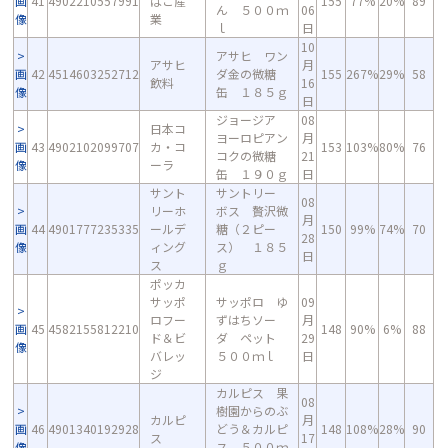
画
41
4902210557991
ばこ産
155
77%
20%
89
ん ５００ｍ
06
像
業
ｌ
日
10
アサヒ ワン
アサヒ
月
画
42
4514603252712
ダ金の微糖
155
267%
29%
58
飲料
16
像
缶 １８５ｇ
日
ジョージア
08
日本コ
ヨーロピアン
月
画
43
4902102099707
カ・コ
153
103%
80%
76
コクの微糖
21
像
ーラ
缶 １９０ｇ
日
サント
サントリー
08
リーホ
ボス 贅沢微
月
画
44
4901777235335
ールデ
糖（２ピー
150
99%
74%
70
28
像
ィング
ス） １８５
日
ス
ｇ
ポッカ
サッポ
サッポロ ゆ
09
ロフー
ずはちソー
月
画
45
4582155812210
148
90%
6%
88
ド＆ビ
ダ ペット
29
像
バレッ
５００ｍｌ
日
ジ
カルピス 果
08
樹園からのぶ
カルピ
月
画
46
4901340192928
どう＆カルピ
148
108%
28%
90
ス
17
像
ス ５００ｍ