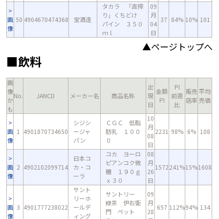
タカラ 「直搾
09
り」くちどけ
月
画
50
4904670474368
宝酒造
37
84%
10%
101
パイン ３５０
04
像
ｍｌ
日
▲ページトップへ
■飲料
画
出
PI
像
金額
販売
平均
No.
JANCD
メーカー名
商品名称
現
前週
か
PI
店率
売価
日
比
も
10
シジシ
ＣＧＣ 低脂
月
画
1
4901870734650
ージャ
肪乳 １００
2231
98%
6%
108
08
像
パン
０
日
コカ ヨーロ
08
日本コ
ピアンコク微
月
画
2
4902102099714
カ・コ
1572
241%
15%
1608
糖 １９０ｇ
26
像
ーラ
ｘ３０
日
サント
サントリー
09
リーホ
緑茶 伊右衛
月
画
3
4901777238022
ールデ
657
112%
94%
134
門 ペット
28
像
ィング