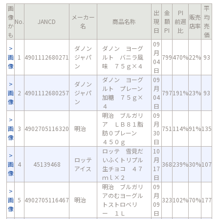
画
平
出
金
PI
像
メーカー
販売
均
No.
JANCD
商品名称
現
額
前週
か
名
店率
売
日
PI
比
も
価
09
ダノン
ダノン ヨーグ
月
画
1
4901112680271
ジャパ
ルト バニラ風
799
470%
22%
93
04
像
ン
味 ７５ｇ×４
日
ダノン ヨーグ
09
ダノン
ルト プレーン
月
画
2
4901112680257
ジャパ
797
191%
23%
93
加糖 ７５ｇ×
04
像
ン
４
日
明治 ブルガリ
09
ア ＬＢ８１脂
月
画
3
4902705116320
明治
751
114%
91%
135
肪０プレーン
30
像
４５０ｇ
日
ロッテ 雪見だ
10
ロッテ
いふくトリプル
月
画
4
45139468
368
239%
30%
107
アイス
生チョコ ４７
17
像
ｍｌ×２
日
明治 ブルガリ
09
アのむヨーグル
月
画
5
4902705116467
明治
323
102%
70%
177
トストロベリ
09
像
ー １Ｌ
日