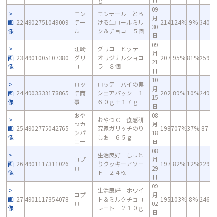
09
モン
モンテール とろ
月
画
22
4902751049009
テー
ける生ロールミル
214
124%
9%
340
30
像
ル
ク＆チョコ ５個
日
09
江崎
グリコ ビッテ
月
画
23
4901005107380
グリ
オリジナルショコ
207
95%
81%
259
21
像
コ
ラ ８個
日
10
ロッ
ロッテ パイの実
月
画
24
4903333178865
テ商
シェアパック １
202
89%
10%
249
15
像
事
６０ｇ＋１７ｇ
日
おや
08
おやつＣ 食感研
つカ
月
画
25
4902775042765
究家ガリッチのり
198
707%
37%
87
ンパ
18
像
しお ６５ｇ
ニー
日
08
生活良好 しっと
コプ
月
画
26
4901117311026
りクッキーアソー
197
82%
12%
229
ロ
29
像
ト ２４枚
日
09
生活良好 ホワイ
コプ
月
画
27
4901117354078
ト＆ミルクチョコ
195
103%
8%
246
ロ
02
像
レート ２１０ｇ
日