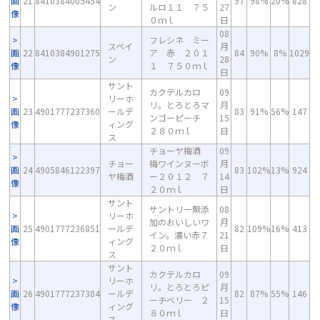
画
21
8410384005454
97
98%
20%
828
ン
ルロ１１ ７５
27
像
０ｍｌ
日
08
フレシネ ミー
スペイ
月
画
22
8410384901275
ア 赤 ２０１
84
90%
8%
1029
ン
28
像
１ ７５０ｍｌ
日
サント
カクテルカロ
09
リーホ
リ。とろとろマ
月
画
23
4901777237360
ールデ
83
91%
56%
147
ンゴーピーチ
15
像
ィング
２８０ｍｌ
日
ス
チョーヤ梅酒
09
チョー
梅ワインヌーボ
月
画
24
4905846122397
83
102%
13%
924
ヤ梅酒
ー２０１２ ７
14
像
２０ｍｌ
日
サント
サントリー無添
08
リーホ
加のおいしいワ
月
画
25
4901777236851
ールデ
82
109%
16%
413
イン。濃い赤７
21
像
ィング
２０ｍｌ
日
ス
サント
カクテルカロ
09
リーホ
リ。とろとろピ
月
画
26
4901777237384
ールデ
82
87%
55%
146
ーチベリー ２
15
像
ィング
８０ｍｌ
日
ス