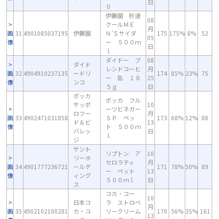
日
０
伊藤園 秒速
08
クールＭＥ
月
画
31
4901085037195
伊藤園
Ｎ’Ｓサイダ
175
175%
8%
52
05
像
ー ５００ｍ
日
ｌ
ダイドー ブ
08
ダイド
レンドコーヒ
月
画
32
4904910237135
ードリ
174
85%
23%
75
ー 缶 １８
25
像
ンコ
５ｇ
日
ポッカ
ポッカ フル
サッポ
10
ーツビネガー
ロフー
月
画
33
4902471031858
ＳＰ ペッ
173
68%
12%
88
ド＆ビ
13
像
ト ５００ｍ
バレッ
日
ｌ
ジ
サント
リプトン ア
10
リーホ
セロラティ
月
画
34
4901777236721
ールデ
171
78%
50%
89
ー ペット
13
像
ィング
５００ｍｌ
日
ス
コカ・コー
10
日本コ
ラ ストロベ
月
画
35
4902102100281
カ・コ
リークリーム
170
56%
35%
161
13