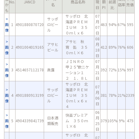
No.
JANCD
商品名称
現
額
前週
か
名
店率
売価
日
PI
比
も
サッポロ 北
07
サッポ
海道ＰＲＥＭ
月
画
1
4901880870720
ロビー
463
94%
67%
595
ＩＵＭ ３５
07
像
ル
０ｍｌｘ６
日
08
アサヒ 秋
アサヒ
月
画
2
4901004019165
宵 缶 ３５
412
89%
76%
606
ビール
18
像
０ｍｌ×６
日
ＪＩＮＲＯ
07
甲２５°飲ニケ
月
画
3
4514657112178
眞露
392
72%
15%
997
ーション１
21
像
２ １．８Ｌ
日
サッポロ 北
07
サッポ
海道ＰＲＥＭ
月
画
4
4901880913199
ロビー
ＩＵＭ ３５
381
78%
21%
2339
06
像
ル
０ｍｌｘ６ｘ
日
４
06
快盃プレミア
日本酒
月
画
5
4904339841739
ム ３５０ｍ
379
105%
9%
475
類販売
25
像
ｌ×６
日
サッポロ 北
07