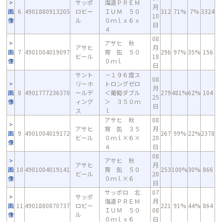
サッポ
海道ＰＲＥＭ
月
画
6
4901880913205
ロビー
ＩＵＭ ５０
312
71%
7%
3324
10
像
ル
０ｍｌｘ６ｘ
日
４
08
アサヒ 秋
アサヒ
月
画
7
4901004019097
宵 缶 ５０
296
97%
35%
156
ビール
18
像
０ｍｌ
日
サント
－１９６度ス
08
リーホ
トロングゼロ
月
画
8
4901777236370
ールデ
＜葡萄ダブル
279
481%
62%
104
25
像
ィング
＞ ３５０ｍ
日
ス
ｌ
アサヒ 秋
08
アサヒ
宵 缶 ３５
月
画
9
4901004019172
267
99%
22%
2378
ビール
０ｍｌ×６×
20
像
４
日
08
アサヒ 秋
アサヒ
月
画
10
4901004019141
宵 缶 ５０
253
100%
30%
866
ビール
20
像
０ｍｌ×６
日
サッポロ 北
07
サッポ
海道ＰＲＥＭ
月
画
11
4901880870737
ロビー
221
91%
44%
864
ＩＵＭ ５０
08
像
ル
０ｍｌｘ６
日