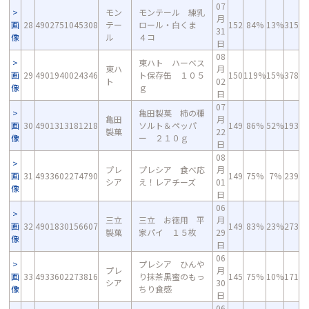
07
モン
モンテール 練乳
月
画
28
4902751045308
テー
ロール・白くま
152
84%
13%
315
31
像
ル
４コ
日
08
東ハト ハーベス
東ハ
月
画
29
4901940024346
ト保存缶 １０５
150
119%
15%
378
ト
02
像
ｇ
日
07
亀田製菓 柿の種
亀田
月
画
30
4901313181218
ソルト＆ペッパ
149
86%
52%
193
製菓
22
像
ー ２１０ｇ
日
08
プレ
プレシア 食べ応
月
画
31
4933602274790
149
75%
7%
239
シア
え！レアチーズ
01
像
日
06
三立
三立 お徳用 平
月
画
32
4901830156607
149
83%
23%
273
製菓
家パイ １５枚
29
像
日
06
プレシア ひんや
プレ
月
画
33
4933602273816
り抹茶黒蜜のもっ
145
75%
10%
171
シア
30
像
ちり食感
日
06