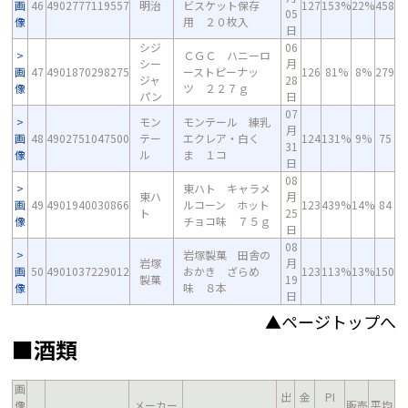
画
46
4902777119557
明治
ビスケット保存
127
153%
22%
458
05
像
用 ２０枚入
日
シジ
06
ＣＧＣ ハニーロ
シー
月
画
47
4901870298275
ーストピーナッ
126
81%
8%
279
ジャ
28
像
ツ ２２７ｇ
パン
日
07
モン
モンテール 練乳
月
画
48
4902751047500
テー
エクレア・白く
124
131%
9%
75
31
像
ル
ま １コ
日
08
東ハト キャラメ
東ハ
月
画
49
4901940030866
ルコーン ホット
123
439%
14%
84
ト
25
像
チョコ味 ７５ｇ
日
08
岩塚製菓 田舎の
岩塚
月
画
50
4901037229012
おかき ざらめ
123
113%
13%
150
製菓
19
像
味 ８本
日
▲ページトップへ
■酒類
画
出
金
PI
像
メーカー
販売
平均