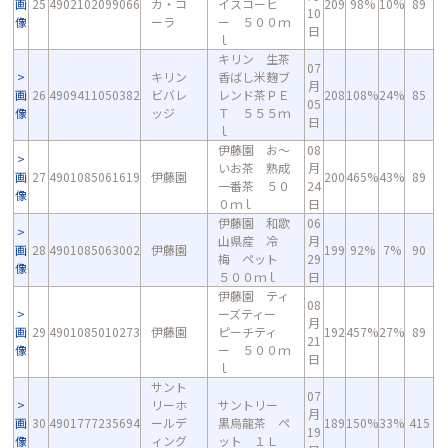
画
25
4902102099066
カ・コ
イスコーヒ
209
98%
10%
89
10
像
ーラ
ー ５００ｍ
日
ｌ
キリン 生茶
07
キリン
香ばし米麹ブ
月
画
26
4909411050382
ビバレ
レンド茶ＰＥ
208
108%
24%
85
05
像
ッジ
Ｔ ５５５ｍ
日
ｌ
伊藤園 お～
08
いお茶 熟成
月
画
27
4901085061619
伊藤園
200
465%
43%
89
一番茶 ５０
24
像
０ｍｌ
日
伊藤園 和歌
06
山県産 冷
月
画
28
4901085063002
伊藤園
199
92%
7%
90
梅 ペット
29
像
５００ｍｌ
日
伊藤園 ティ
08
ーズティー
月
画
29
4901085010273
伊藤園
ピーチティ
192
457%
27%
89
21
像
ー ５００ｍ
日
ｌ
サント
07
リーホ
サントリー
月
画
30
4901777235694
ールデ
黒烏龍茶 ペ
189
150%
33%
415
19
像
ィング
ット １Ｌ