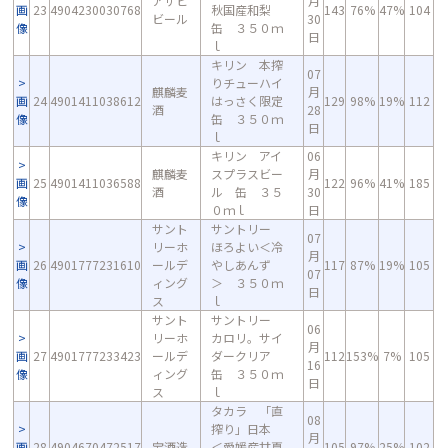
アサヒ
月
画
23
4904230030768
秋国産和梨
143
76%
47%
104
ビール
30
像
缶 ３５０ｍ
日
ｌ
キリン 本搾
07
りチューハイ
麒麟麦
月
画
24
4901411038612
はっさく限定
129
98%
19%
112
酒
28
像
缶 ３５０ｍ
日
ｌ
キリン アイ
06
麒麟麦
スプラスビー
月
画
25
4901411036588
122
96%
41%
185
酒
ル 缶 ３５
30
像
０ｍｌ
日
サント
サントリー
07
リーホ
ほろよい＜冷
月
画
26
4901777231610
ールデ
やしあんず
117
87%
19%
105
07
像
ィング
＞ ３５０ｍ
日
ス
ｌ
サント
サントリー
06
リーホ
カロリ。サイ
月
画
27
4901777233423
ールデ
ダークリア
112
153%
7%
105
16
像
ィング
缶 ３５０ｍ
日
ス
ｌ
タカラ 「直
08
搾り」日本
月
画
28
4904670472517
宝酒造
＜愛媛産甘夏
105
97%
25%
102