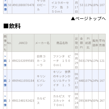
サッポ
イスラガーセ
月
画
50
4901880870478
ロビー
53
113%
18%
107
ブン 缶 ３
17
像
ル
５０ｍｌ
日
▲ページトップへ
■飲料
画
出
金
PI
像
販売
平均
No.
JANCD
メーカー名
商品名称
現
額
前週
か
店率
売価
日
PI
比
も
06
日本コ
ファンタ ピ
月
画
1
4902102099585
カ・コ
ーチ １５０
503
176%
13%
121
29
像
ーラ
０ｍｌ
日
キリン 世界
06
キリン
のキッチンか
月
画
2
4909411050184
ビバレ
らソルティラ
448
107%
24%
167
17
像
ッジ
イチ １．５
日
Ｌ
08
カルピス マ
カルピ
月
画
3
4901340192423
スカット ４
395
369%
50%
267
ス
24
像
７０ｍｌ
日