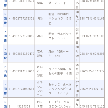
画
3
4901313181577
338
87%
84%
189
製菓
詰 ２３０ｇ
25
像
日
08
明治 ホロホロー
月
画
4
4902777272351
明治
ネショコラ ５５
338
71%
46%
168
17
像
ｇ
日
08
明治 ガルボツイ
月
画
5
4902777178066
明治
333
82%
36%
100
スト ３５ｇ
18
像
日
08
森永
森永 和栗ケー
月
画
6
4902888150470
298
84%
62%
206
製菓
キ ６個
09
像
日
06
さい
さいとう製菓 か
月
画
7
4962314121009
とう
286
249%
10%
377
もめの玉子 ４個
13
像
製菓
日
おや
07
おやつＣ 食べ方
つカ
月
画
8
4902775042611
いろいろベビース
286
251%
6%
188
ンパ
18
像
ター １６０ｇ
ニー
日
08
ロッ
Ｆｉｔ’ｓ ＭＡ
月
画
9
45174353
テ商
ＧＩＱ＜スライム
245
83%
78%
115