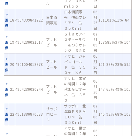
ブン ３５０
16
像
ル
ｍｌｘ６
日
日本酒類販
06
日本酒
売 快盃プレ
月
画
18
4904339841722
161
101%
11%
84
類販売
ミアム 缶
25
像
３５０ｍｌ
日
Ｓｌａｔアイ
07
アサヒ
スティーサワ
月
画
19
4904230031017
158
585%
37%
104
ビール
ー＆つぶオレ
09
像
ンジ ３５０
日
アサヒ ジャ
06
アサヒ
パンゴール
月
画
20
4901004018878
151
88%
28%
595
ビール
ド 缶 ３５
30
像
０ｍｌ×６
日
アサヒ 果実
06
の瞬間１２年
アサヒ
月
画
21
4904230030744
秋国産ピオー
147
65%
49%
105
ビール
30
像
ネ 缶 ３５
日
０
サッポロ 北
07
サッポ
海道ＰＲＥＭ
月
画
22
4901880870683
ロビー
145
92%
68%
109
ＩＵＭ 缶
06
像
ル
３５０ｍｌ
日
アサヒ 果実
06
の瞬間１２年