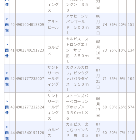
23
像
ィング
ング＞ ３５
日
ス
０
アサヒ ジャ
06
アサヒ
パンゴール
月
画
40
4901004018809
74
96%
20%
151
ビール
ド ５００ｍ
30
像
ｌ
日
カルピス ス
08
トロングエナ
カルピ
月
画
41
4901340191723
ジーサワー
73
76%
10%
134
ス
10
像
缶 ３５０ｍ
日
ｌ
サント
カクテルカロ
07
リーホ
リ。ピンクグ
月
画
42
4901777235007
ールデ
ァバパラダイ
71
95%
9%
104
21
像
ィング
ス ３５０ｍ
日
ス
ｌ
サント
ストーンズバ
06
リーホ
ー＜ローリン
月
画
43
4901777232624
ールデ
グホップ＞
68
83%
26%
574
17
像
ィング
３５０ｍｌ×
日
ス
６
カルピス 楽
07
カルピ
しむワインＳ
月
画
44
4901340192126
60
80%
7%
118
ス
Ｐ 白 ３５
07
像