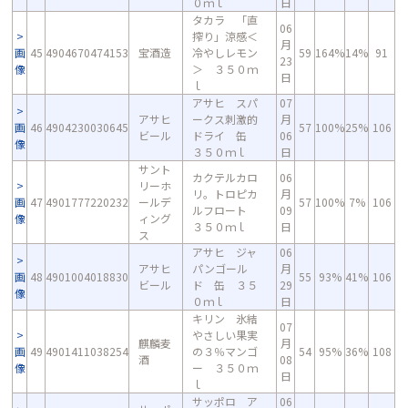
０ｍｌ
日
タカラ 「直
06
搾り」涼感＜
月
画
45
4904670474153
宝酒造
冷やしレモン
59
164%
14%
91
23
像
＞ ３５０ｍ
日
ｌ
アサヒ スパ
07
アサヒ
ークス刺激的
月
画
46
4904230030645
57
100%
25%
106
ビール
ドライ 缶
06
像
３５０ｍｌ
日
サント
カクテルカロ
06
リーホ
リ。トロピカ
月
画
47
4901777220232
ールデ
57
100%
7%
106
ルフロート
09
像
ィング
３５０ｍｌ
日
ス
アサヒ ジャ
06
アサヒ
パンゴール
月
画
48
4901004018830
55
93%
41%
106
ビール
ド 缶 ３５
29
像
０ｍｌ
日
キリン 氷結
07
やさしい果実
麒麟麦
月
画
49
4901411038254
の３％マンゴ
54
95%
36%
108
酒
08
像
ー ３５０ｍ
日
ｌ
サッポロ ア
06