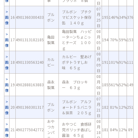
像
事
プラリネ ８個
日
07
ブルボン プチク
ブル
月
画
16
4901360300433
マビスケット保存
195
146%
34%
376
ボン
25
像
缶 １４０ｇ
日
亀田製菓 ハッピ
08
亀田
ーターンちょこっ
月
画
17
4901313182185
194
70%
59%
153
製菓
とチーズ １００
05
像
ｇ
日
08
カルビー 堅あげ
カル
月
画
18
4901330563240
ポテトうすしお
191
101%
91%
111
ビー
09
像
味 ６５ｇ
日
08
森永
森永 ブロッキ
月
画
19
4902888163883
185
561%
52%
149
製菓
ー ６３ｇ
08
像
日
07
ブルボン アルフ
ブル
月
画
20
4901360301317
ォートＦＳバニラ
182
81%
12%
251
ボン
21
像
＆抹茶 ２０５ｇ
日
おや
08
おやつＣ 食感研
つカ
月
画
21
4902775042772
究ガリッチ香ばし
181
84%
12%
89
ンパ
18
像
醤油 ６５ｇ
ニー
日