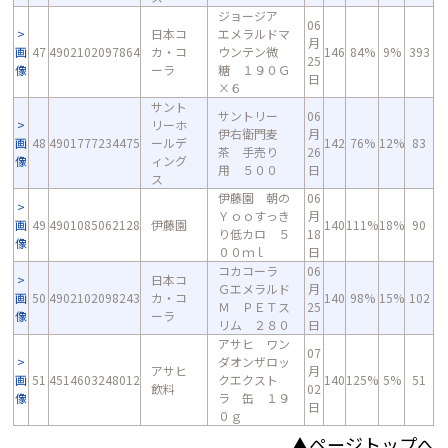
ジョージア
06
日本コ
エメラルドマ
月
画
47
4902102097864
カ・コ
ウンテン微
146
84%
9%
393
25
像
ーラ
糖 １９０Ｇ
日
×６
サント
サントリー
06
リーホ
伊右衛門麦
月
画
48
4901777234475
ールデ
142
76%
12%
83
茶 手売り
26
像
ィング
用 ５００
日
ス
伊藤園 朝の
06
Ｙｏｏすっき
月
画
49
4901085062128
伊藤園
140
111%
18%
90
り低カロ ５
18
像
００ｍｌ
日
コカコーラ
06
日本コ
Ｇエメラルド
月
画
50
4902102098243
カ・コ
140
98%
15%
102
Ｍ ＰＥＴス
25
像
ーラ
リム ２８０
日
アサヒ ワン
07
ダオンザロッ
アサヒ
月
画
51
4514603248012
クエクスト
140
125%
5%
51
飲料
02
像
ラ 缶 １９
日
０ｇ
▲ページトップへ