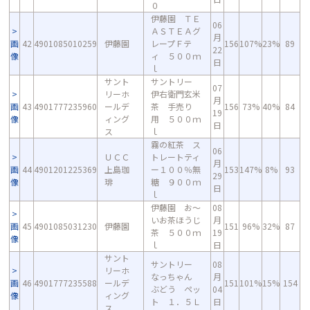
０
伊藤園 ＴＥ
06
ＡＳＴＥＡグ
月
画
42
4901085010259
伊藤園
レープＦテ
156
107%
23%
89
22
像
ィ ５００ｍ
日
ｌ
サント
サントリー
07
リーホ
伊右衛門玄米
月
画
43
4901777235960
ールデ
茶 手売り
156
73%
40%
84
19
像
ィング
用 ５００ｍ
日
ス
ｌ
霧の紅茶 ス
06
ＵＣＣ
トレートティ
月
画
44
4901201225369
上島珈
ー１００％無
153
147%
8%
93
29
像
琲
糖 ９００ｍ
日
ｌ
伊藤園 お～
08
いお茶ほうじ
月
画
45
4901085031230
伊藤園
151
96%
32%
87
茶 ５００ｍ
19
像
ｌ
日
サント
サントリー
08
リーホ
なっちゃん
月
画
46
4901777235588
ールデ
151
101%
15%
154
ぶどう ペッ
04
像
ィング
ト １．５Ｌ
日
ス