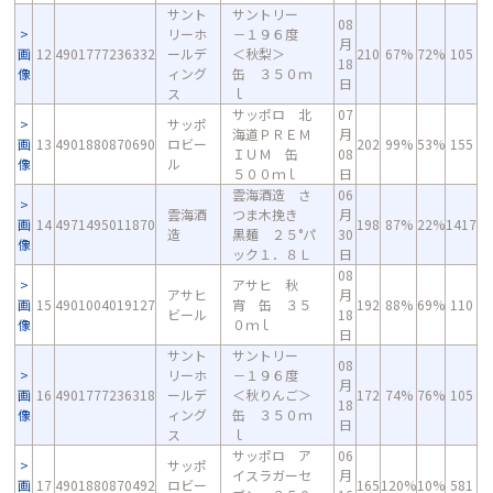
サント
サントリー
08
リーホ
－１９６度
月
画
12
4901777236332
ールデ
＜秋梨＞
210
67%
72%
105
18
像
ィング
缶 ３５０ｍ
日
ス
ｌ
サッポロ 北
07
サッポ
海道ＰＲＥＭ
月
画
13
4901880870690
ロビー
202
99%
53%
155
ＩＵＭ 缶
08
像
ル
５００ｍｌ
日
雲海酒造 さ
06
雲海酒
つま木挽き
月
画
14
4971495011870
198
87%
22%
1417
造
黒麺 ２５°パ
30
像
ック１．８Ｌ
日
08
アサヒ 秋
アサヒ
月
画
15
4901004019127
宵 缶 ３５
192
88%
69%
110
ビール
18
像
０ｍｌ
日
サント
サントリー
08
リーホ
－１９６度
月
画
16
4901777236318
ールデ
＜秋りんご＞
172
74%
76%
105
18
像
ィング
缶 ３５０ｍ
日
ス
ｌ
サッポロ ア
06
サッポ
イスラガーセ
月
画
17
4901880870492
ロビー
165
120%
10%
581