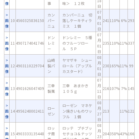
18
像
事
味＞ １２枚
日
07
カン
カンパーニュ 切
月
画
10
4560325836150
パー
落しケーキティラ
241
110%
6%
293
01
像
ニュ
ミス １個
日
07
ドン
ドンレミー ５種
月
画
11
4907174041746
レミ
のフルーツロー
235
110%
11%
337
01
像
ー
ル ５Ｐ
日
08
山崎
ヤマザキ シュー
月
画
12
4903110229704
製パ
ロール（アップル
230
165%
11%
99
01
像
ン
カスタード）
日
07
三幸
三幸 あまかき
月
画
13
4901626047409
216
107%
7%
145
製菓
１０５ｇ
11
像
日
08
ローゼン マネケ
ロー
月
画
14
4956248002411
ン焼きいものワッ
213
11%
121
ゼン
27
像
フル １個
日
08
ロッ
ロッテ プチブッ
月
画
15
4903333135448
テ商
セチョコ＆ナッツ
204
358%
43%
166
23