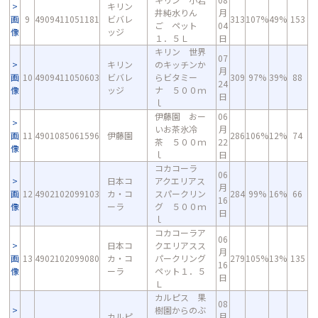
キリン
井純水りん
月
画
9
4909411051181
ビバレ
313
107%
49%
153
ご ペット
04
像
ッジ
１．５Ｌ
日
キリン 世界
07
キリン
のキッチンか
月
画
10
4909411050603
ビバレ
らビタミー
309
97%
39%
88
24
像
ッジ
ナ ５００ｍ
日
ｌ
伊藤園 おー
06
いお茶氷冷
月
画
11
4901085061596
伊藤園
286
106%
12%
74
茶 ５００ｍ
22
像
ｌ
日
コカコーラ
06
日本コ
アクエリアス
月
画
12
4902102099103
カ・コ
スパークリン
284
99%
16%
66
16
像
ーラ
グ ５００ｍ
日
ｌ
コカコーラア
06
日本コ
クエリアスス
月
画
13
4902102099080
カ・コ
パークリング
279
105%
13%
135
16
像
ーラ
ペット１．５
日
Ｌ
カルピス 果
08
樹園からのぶ
カルピ
月