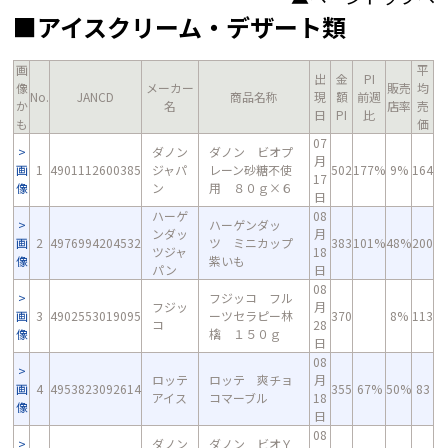
■アイスクリーム・デザート類
画
平
出
金
PI
像
メーカー
販売
均
No.
JANCD
商品名称
現
額
前週
か
名
店率
売
日
PI
比
も
価
07
ダノン
ダノン ビオプ
月
画
1
4901112600385
ジャパ
レーン砂糖不使
502
177%
9%
164
17
像
ン
用 ８０ｇ×６
日
ハーゲ
08
ハーゲンダッ
ンダッ
月
画
2
4976994204532
ツ ミニカップ
383
101%
48%
200
ツジャ
18
像
紫いも
パン
日
08
フジッコ フル
フジッ
月
画
3
4902553019095
ーツセラピー林
370
8%
113
コ
28
像
檎 １５０ｇ
日
08
ロッテ
ロッテ 爽チョ
月
画
4
4953823092614
355
67%
50%
83
アイス
コマーブル
18
像
日
08
ダノン
ダノン ビオＹ