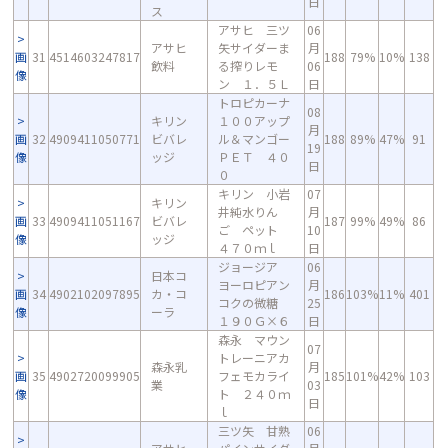
日
ス
アサヒ 三ツ
06
アサヒ
矢サイダーま
月
画
31
4514603247817
188
79%
10%
138
飲料
る搾りレモ
06
像
ン １．５Ｌ
日
トロピカーナ
08
キリン
１００アップ
月
画
32
4909411050771
ビバレ
ル＆マンゴー
188
89%
47%
91
19
像
ッジ
ＰＥＴ ４０
日
０
キリン 小岩
07
キリン
井純水りん
月
画
33
4909411051167
ビバレ
187
99%
49%
86
ご ペット
10
像
ッジ
４７０ｍｌ
日
ジョージア
06
日本コ
ヨーロピアン
月
画
34
4902102097895
カ・コ
186
103%
11%
401
コクの微糖
25
像
ーラ
１９０Ｇ×６
日
森永 マウン
07
トレーニアカ
森永乳
月
画
35
4902720099905
フェモカライ
185
101%
42%
103
業
03
像
ト ２４０ｍ
日
ｌ
三ツ矢 甘熟
06