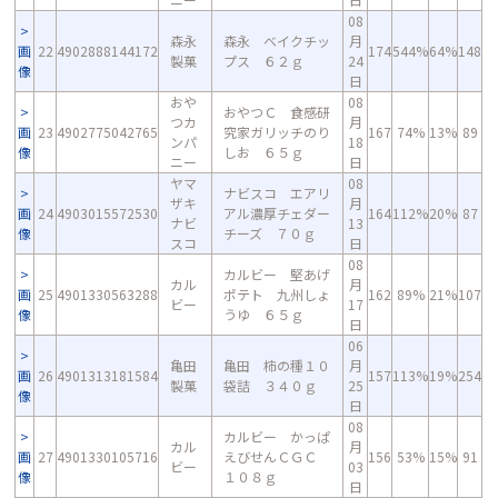
08
森永
森永 ベイクチッ
月
画
22
4902888144172
174
544%
64%
148
製菓
プス ６２ｇ
24
像
日
おや
08
おやつＣ 食感研
つカ
月
画
23
4902775042765
究家ガリッチのり
167
74%
13%
89
ンパ
18
像
しお ６５ｇ
ニー
日
ヤマ
08
ナビスコ エアリ
ザキ
月
画
24
4903015572530
アル濃厚チェダー
164
112%
20%
87
ナビ
13
像
チーズ ７０ｇ
スコ
日
08
カルビー 堅あげ
カル
月
画
25
4901330563288
ポテト 九州しょ
162
89%
21%
107
ビー
17
像
うゆ ６５ｇ
日
06
亀田
亀田 柿の種１０
月
画
26
4901313181584
157
113%
19%
254
製菓
袋詰 ３４０ｇ
25
像
日
08
カルビー かっぱ
カル
月
画
27
4901330105716
えびせんＣＧＣ
156
53%
15%
91
ビー
03
像
１０８ｇ
日