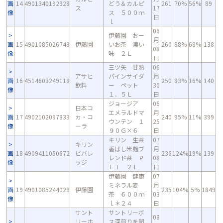
画
14
4901340192928
どう＆カルピ
261
70%
56%
89
ス
17
像
ス ５００ｍ
日
ｌ
06
伊藤園 おー
月
画
15
4901085026748
伊藤園
いお茶 濃い
260
88%
68%
138
08
像
味 ２Ｌ
日
三ツ矢 甘熟
06
アサヒ
パインサイダ
月
画
16
4514603249118
250
83%
16%
140
飲料
ー ペット
30
像
１．５Ｌ
日
ジョージア
06
日本コ
エメラルドマ
月
画
17
4902102097833
カ・コ
240
95%
11%
399
ウンテン １
25
像
ーラ
９０Ｇ×６
日
キリン 生茶
07
キリン
香ばし米麹ブ
月
画
18
4909411050672
ビバレ
236
124%
19%
139
レンド茶 Ｐ
08
像
ッジ
ＥＴ ２Ｌ
日
伊藤園 健康
07
ミネラル麦
月
画
19
4901085244029
伊藤園
235
104%
5%
1849
茶 ６００ｍ
03
像
ｌ＊２４
日
サント
サントリーボ
08
リーホ
ス深煎りを超