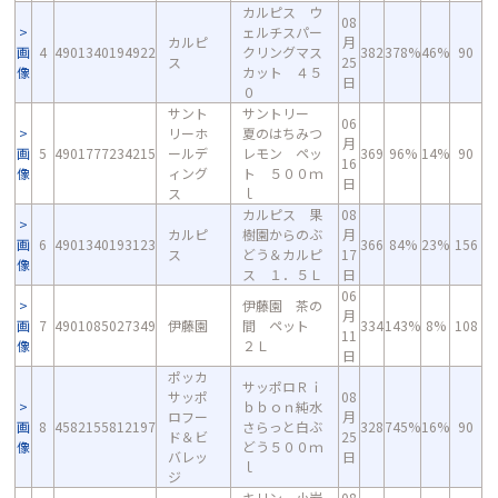
カルピス ウ
08
ェルチスパー
カルピ
月
画
4
4901340194922
クリングマス
382
378%
46%
90
ス
25
像
カット ４５
日
０
サント
サントリー
06
リーホ
夏のはちみつ
月
画
5
4901777234215
ールデ
レモン ペッ
369
96%
14%
90
16
像
ィング
ト ５００ｍ
日
ス
ｌ
カルピス 果
08
カルピ
樹園からのぶ
月
画
6
4901340193123
366
84%
23%
156
ス
どう＆カルピ
17
像
ス １．５Ｌ
日
06
伊藤園 茶の
月
画
7
4901085027349
伊藤園
間 ペット
334
143%
8%
108
11
像
２Ｌ
日
ポッカ
サッポロＲｉ
サッポ
08
ｂｂｏｎ純水
ロフー
月
画
8
4582155812197
さらっと白ぶ
328
745%
16%
90
ド＆ビ
25
像
どう５００ｍ
バレッ
日
ｌ
ジ
キリン 小岩
08