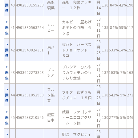
森永
森永 和栗クッキ
月
画
40
4902888155208
136
84%
42%
190
製菓
ー １２枚
14
像
日
08
カルビー 堅あげ
カル
月
画
41
4901330563264
ポテトのり味 ６
135
84%
59%
112
ビー
11
像
５ｇ
日
08
東ハト ハーベス
東ハ
月
画
42
4901940024391
トチョコサンド
133
633%
14%
152
ト
25
像
８コ
日
07
プレシア ひんや
プレ
月
画
43
4933602273823
りカフェモカのも
132
103%
7%
168
シア
01
像
っちり食感
日
08
フル
フルタ あずきも
月
画
44
4902501052990
タ製
130
542%
5%
273
ちチョコ １８個
26
像
菓
日
07
威亜 ファゴッテ
威亜
月
画
45
4562238210546
ィーニココアクリ
130
277%
5%
346
日本
13
像
ーム ６個
日
08
明治 マクビティ
月