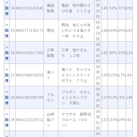
亀田
亀田 柿の種わさ
月
画
34
4901313181645
145
92%
71%
190
製菓
び６袋 ２１０ｇ
25
像
日
08
明治 旬じゃがあ
月
画
35
4902777142173
明治
じわいうま塩バタ
144
104%
29%
102
18
像
ー味 ６８ｇ
日
08
三幸
三幸 塩かきも
月
画
36
4901626017303
142
60%
23%
134
製菓
ち １２枚
08
像
日
08
東ハト キャラメ
東ハ
月
画
37
4901940030859
ルコーンスイート
139
515%
17%
84
ト
25
像
ポテト ７５ｇ
日
08
ブルボン もちし
ブル
月
画
38
4901360300709
ょこらモンブラ
137
913%
8%
148
ボン
26
像
ン ８個入
日
08
山崎
ヤマザキ 超厚切
月
画
39
4903110229711
製パ
りロール（マロ
137
133%
19%
82
01
像
ン
ン）
日
08