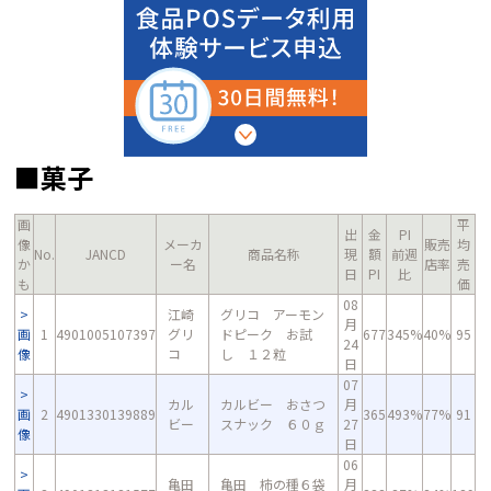
■菓子
画
平
出
金
PI
像
メーカ
販売
均
No.
JANCD
商品名称
現
額
前週
か
ー名
店率
売
日
PI
比
も
価
08
江崎
グリコ アーモン
月
画
1
4901005107397
グリ
ドピーク お試
677
345%
40%
95
24
像
コ
し １２粒
日
07
カル
カルビー おさつ
月
画
2
4901330139889
365
493%
77%
91
ビー
スナック ６０ｇ
27
像
日
06
亀田
亀田 柿の種６袋
月