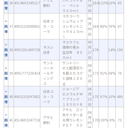
アサヒ
パインサイダ
月
画
36
4514603249217
184
122%
10%
85
飲料
ー ペット
30
像
５００ｍｌ
日
コカコーラ
06
日本コ
シュウェップ
月
画
37
4902102098861
カ・コ
スレモントニ
184
88%
76%
87
09
像
ーラ
ック４１０ｍ
日
ｌ
ネスカフェ
08
ネスレ
珈琲の恵み
月
画
38
4902201409728
176
14%
190
日本
生豆茶 ９０
27
像
０ｍｌ
日
サント
サントリー
08
リーホ
ボス超深煎り
月
画
39
4901777236424
ールデ
を超えたコク
173
91%
58%
70
19
像
ィング
と旨味１８０
日
ス
ｇ
ジョージア
06
日本コ
エメラルドＭ
月
画
40
4902102097802
カ・コ
170
97%
10%
400
Ｔブラック
25
像
ーラ
１８５Ｇ×６
日
アサヒ 三ツ
06
矢サイダーま
アサヒ
月
画
41
4514603247718
る搾りレモン
170
130%
8%
73
飲料
09
像
ＰＥＴ ５０
日