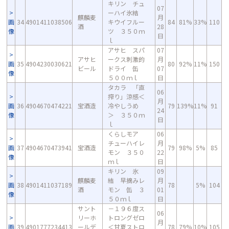
キリン チュ
07
ーハイ氷結
麒麟麦
月
画
34
4901411038506
キウイフルー
84
81%
33%
110
酒
28
像
ツ ３５０ｍ
日
ｌ
アサヒ スパ
07
アサヒ
ークス刺激的
月
画
35
4904230030621
80
92%
11%
150
ビール
ドライ 缶
07
像
５００ｍｌ
日
タカラ 「直
06
搾り」涼感＜
月
画
36
4904670474221
宝酒造
冷やしうめ
79
139%
11%
91
24
像
＞ ３５０ｍ
日
ｌ
くらしモア
06
チューハイレ
月
画
37
4904670473941
宝酒造
79
98%
5%
85
モン ３５０
22
像
ｍｌ
日
キリン 氷
09
麒麟麦
結 早摘みレ
月
画
38
4901411037189
78
5%
104
酒
モン 缶 ３
01
像
５０ｍｌ
日
サント
－１９６度ス
06
リーホ
トロングゼロ
月
画
39
4901777234413
ールデ
＜甘夏ストロ
78
79%
10%
105