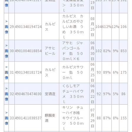
19
像
＞ ３５０ｍ
日
ｌ
カルピス カ
08
ルピスのやさ
カルピ
月
画
29
4901340194724
しいお酒 う
104
612%
12%
106
ス
25
像
め ３５０ｍ
日
ｌ
アサヒ ジャ
06
アサヒ
パンゴール
月
画
30
4901004018854
102
82%
9%
853
ビール
ド 缶 ５０
30
像
０ｍｌ×６
日
06
カルピスサワ
カルピ
月
画
31
4901340181724
ー 缶 ５０
93
89%
6%
175
ス
25
像
０ｍｌ
日
くらしモア
06
チューハイウ
月
画
32
4904670474030
宝酒造
92
97%
5%
86
メ ３５０ｍ
22
像
ｌ
日
キリン チュ
07
ーハイ氷結
麒麟麦
月
画
33
4901411038537
キウイフルー
88
87%
8%
155
酒
29
像
ツ ５００ｍ
日
ｌ