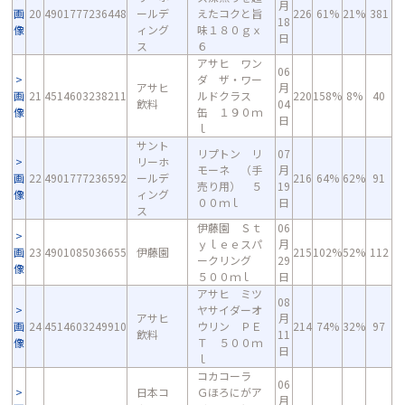
月
画
20
4901777236448
ールデ
えたコクと旨
226
61%
21%
381
18
像
ィング
味１８０ｇｘ
日
ス
６
アサヒ ワン
06
ダ ザ・ワー
アサヒ
月
画
21
4514603238211
ルドクラス
220
158%
8%
40
飲料
04
像
缶 １９０ｍ
日
ｌ
サント
リプトン リ
07
リーホ
モーネ （手
月
画
22
4901777236592
ールデ
216
64%
62%
91
売り用） ５
19
像
ィング
００ｍｌ
日
ス
伊藤園 Ｓｔ
06
ｙｌｅｅスパ
月
画
23
4901085036655
伊藤園
215
102%
52%
112
ークリング
29
像
５００ｍｌ
日
アサヒ ミツ
08
ヤサイダーオ
アサヒ
月
画
24
4514603249910
ウリン ＰＥ
214
74%
32%
97
飲料
11
像
Ｔ ５００ｍ
日
ｌ
コカコーラ
06
日本コ
Ｇほろにがア
月