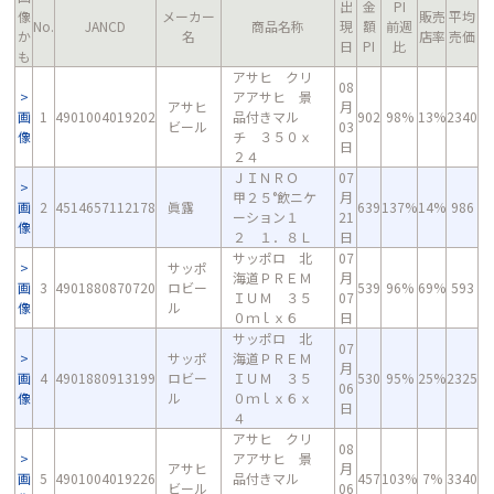
出
金
PI
像
メーカー
販売
平均
No.
JANCD
商品名称
現
額
前週
か
名
店率
売価
日
PI
比
も
アサヒ クリ
08
アアサヒ 景
アサヒ
月
画
1
4901004019202
品付きマル
902
98%
13%
2340
ビール
03
像
チ ３５０ｘ
日
２４
ＪＩＮＲＯ
07
甲２５°飲ニケ
月
画
2
4514657112178
眞露
639
137%
14%
986
ーション１
21
像
２ １．８Ｌ
日
サッポロ 北
07
サッポ
海道ＰＲＥＭ
月
画
3
4901880870720
ロビー
539
96%
69%
593
ＩＵＭ ３５
07
像
ル
０ｍｌｘ６
日
サッポロ 北
07
サッポ
海道ＰＲＥＭ
月
画
4
4901880913199
ロビー
ＩＵＭ ３５
530
95%
25%
2325
06
像
ル
０ｍｌｘ６ｘ
日
４
アサヒ クリ
08
アアサヒ 景
アサヒ
月
画
5
4901004019226
品付きマル
457
103%
7%
3340
ビール
06