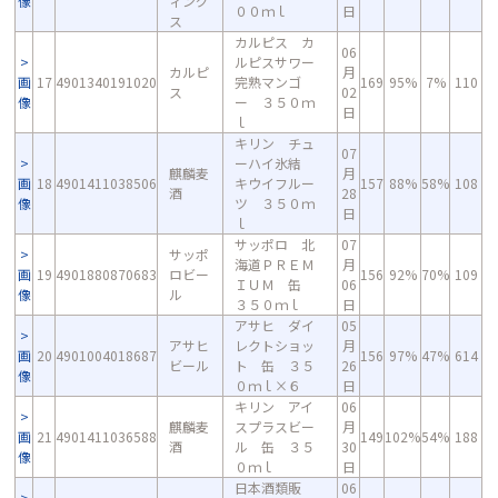
像
ィング
００ｍｌ
日
ス
カルピス カ
06
ルピスサワー
カルピ
月
画
17
4901340191020
完熟マンゴ
169
95%
7%
110
ス
02
像
ー ３５０ｍ
日
ｌ
キリン チュ
07
ーハイ氷結
麒麟麦
月
画
18
4901411038506
キウイフルー
157
88%
58%
108
酒
28
像
ツ ３５０ｍ
日
ｌ
サッポロ 北
07
サッポ
海道ＰＲＥＭ
月
画
19
4901880870683
ロビー
156
92%
70%
109
ＩＵＭ 缶
06
像
ル
３５０ｍｌ
日
アサヒ ダイ
05
アサヒ
レクトショッ
月
画
20
4901004018687
156
97%
47%
614
ビール
ト 缶 ３５
26
像
０ｍｌ×６
日
キリン アイ
06
麒麟麦
スプラスビー
月
画
21
4901411036588
149
102%
54%
188
酒
ル 缶 ３５
30
像
０ｍｌ
日
日本酒類販
06