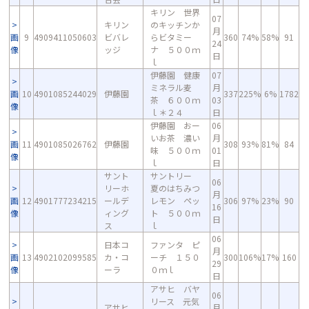
キリン 世界
07
キリン
のキッチンか
月
画
9
4909411050603
ビバレ
らビタミー
360
74%
58%
91
24
像
ッジ
ナ ５００ｍ
日
ｌ
伊藤園 健康
07
ミネラル麦
月
画
10
4901085244029
伊藤園
337
225%
6%
1782
茶 ６００ｍ
03
像
ｌ＊２４
日
伊藤園 おー
06
いお茶 濃い
月
画
11
4901085026762
伊藤園
308
93%
81%
84
味 ５００ｍ
01
像
ｌ
日
サント
サントリー
06
リーホ
夏のはちみつ
月
画
12
4901777234215
ールデ
レモン ペッ
306
97%
23%
90
16
像
ィング
ト ５００ｍ
日
ス
ｌ
06
日本コ
ファンタ ピ
月
画
13
4902102099585
カ・コ
ーチ １５０
300
106%
17%
160
29
像
ーラ
０ｍｌ
日
アサヒ バヤ
06
リース 元気
アサヒ
月