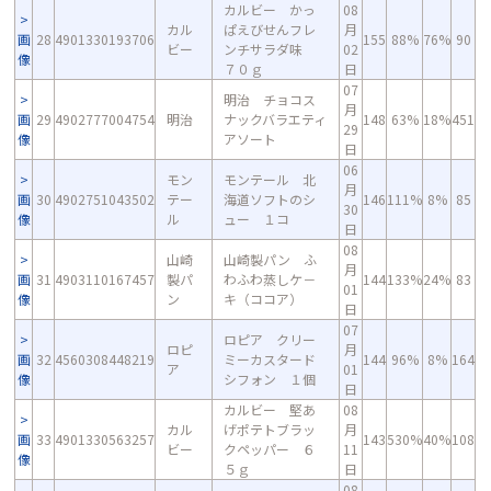
カルビー かっ
08
カル
ぱえびせんフレ
月
画
28
4901330193706
155
88%
76%
90
ビー
ンチサラダ味
02
像
７０ｇ
日
07
明治 チョコス
月
画
29
4902777004754
明治
ナックバラエティ
148
63%
18%
451
29
像
アソート
日
06
モン
モンテール 北
月
画
30
4902751043502
テー
海道ソフトのシ
146
111%
8%
85
30
像
ル
ュー １コ
日
08
山崎
山崎製パン ふ
月
画
31
4903110167457
製パ
わふわ蒸しケ－
144
133%
24%
83
01
像
ン
キ（ココア）
日
07
ロピア クリー
ロピ
月
画
32
4560308448219
ミーカスタード
144
96%
8%
164
ア
01
像
シフォン １個
日
カルビー 堅あ
08
カル
げポテトブラッ
月
画
33
4901330563257
143
530%
40%
108
ビー
クペッパー ６
11
像
５ｇ
日
08