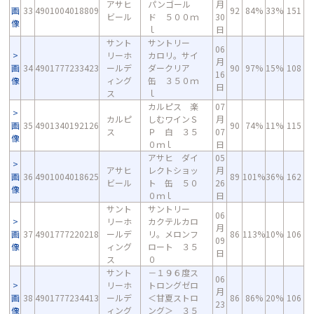
アサヒ
パンゴール
月
画
33
4901004018809
92
84%
33%
151
ビール
ド ５００ｍ
30
像
ｌ
日
サント
サントリー
06
リーホ
カロリ。サイ
月
画
34
4901777233423
ールデ
ダークリア
90
97%
15%
108
16
像
ィング
缶 ３５０ｍ
日
ス
ｌ
カルピス 楽
07
カルピ
しむワインＳ
月
画
35
4901340192126
90
74%
11%
115
ス
Ｐ 白 ３５
07
像
０ｍｌ
日
アサヒ ダイ
05
アサヒ
レクトショッ
月
画
36
4901004018625
89
101%
36%
162
ビール
ト 缶 ５０
26
像
０ｍｌ
日
サント
サントリー
06
リーホ
カクテルカロ
月
画
37
4901777220218
ールデ
リ。メロンフ
86
113%
10%
106
09
像
ィング
ロート ３５
日
ス
０
サント
－１９６度ス
06
リーホ
トロングゼロ
月
画
38
4901777234413
ールデ
＜甘夏ストロ
86
86%
20%
106
23
像
ィング
ング＞ ３５