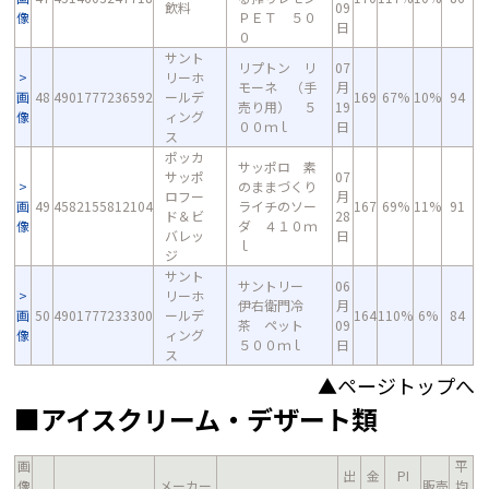
飲料
09
像
ＰＥＴ ５０
日
０
サント
リプトン リ
07
リーホ
モーネ （手
月
画
48
4901777236592
ールデ
169
67%
10%
94
売り用） ５
19
像
ィング
００ｍｌ
日
ス
ポッカ
サッポロ 素
サッポ
07
のままづくり
ロフー
月
画
49
4582155812104
ライチのソー
167
69%
11%
91
ド＆ビ
28
像
ダ ４１０ｍ
バレッ
日
ｌ
ジ
サント
サントリー
06
リーホ
伊右衛門冷
月
画
50
4901777233300
ールデ
164
110%
6%
84
茶 ペット
09
像
ィング
５００ｍｌ
日
ス
▲ページトップへ
■アイスクリーム・デザート類
画
平
出
金
PI
像
メーカー
販売
均