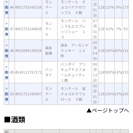
モン
モンテール チ
月
画
46
4902751043106
テー
ョコバナナのワ
128
115%
9%
173
01
像
ル
ッフル ４個
日
モンテール バ
07
モン
ニラ＆エスプレ
月
画
47
4902751044608
テー
128
62%
7%
93
ッソシュー １
31
像
ル
コ
日
08
森永 アーモンド
森永
月
画
48
4902888158926
クッキー １４
128
100%
43%
151
製菓
04
像
枚
日
バンダイ プリ
08
バン
キュアＰスフォ
月
画
49
4543112767172
126
900%
18%
333
ダイ
ームキューティ
12
像
１個
日
06
モン
モンテール 塩
月
画
50
4902751043007
テー
チョコかすてら
126
100%
10%
165
01
像
ル
ロール ３個
日
▲ページトップへ
■酒類
画