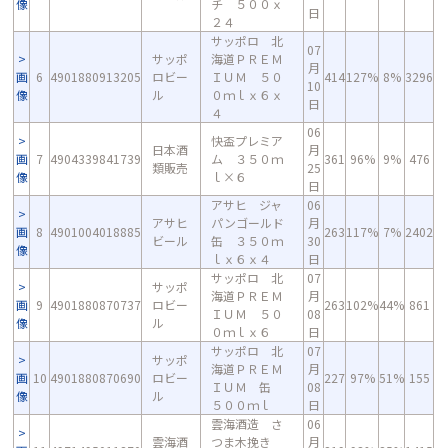
像
チ ５００ｘ
日
２４
サッポロ 北
07
サッポ
海道ＰＲＥＭ
月
画
6
4901880913205
ロビー
ＩＵＭ ５０
414
127%
8%
3296
10
像
ル
０ｍｌｘ６ｘ
日
４
06
快盃プレミア
日本酒
月
画
7
4904339841739
ム ３５０ｍ
361
96%
9%
476
類販売
25
像
ｌ×６
日
アサヒ ジャ
06
アサヒ
パンゴールド
月
画
8
4901004018885
263
117%
7%
2402
ビール
缶 ３５０ｍ
30
像
ｌｘ６ｘ４
日
サッポロ 北
07
サッポ
海道ＰＲＥＭ
月
画
9
4901880870737
ロビー
263
102%
44%
861
ＩＵＭ ５０
08
像
ル
０ｍｌｘ６
日
サッポロ 北
07
サッポ
海道ＰＲＥＭ
月
画
10
4901880870690
ロビー
227
97%
51%
155
ＩＵＭ 缶
08
像
ル
５００ｍｌ
日
雲海酒造 さ
06
雲海酒
つま木挽き
月