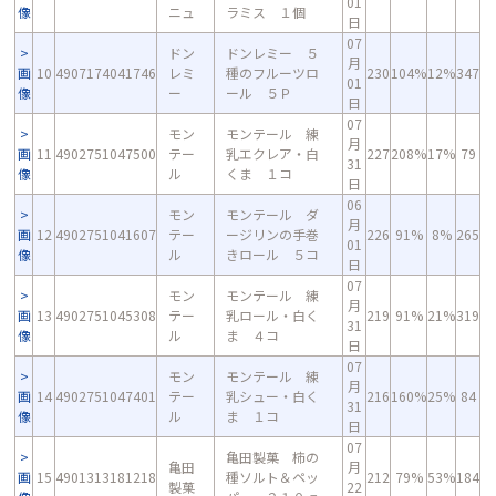
01
像
ニュ
ラミス １個
日
07
ドン
ドンレミー ５
月
画
10
4907174041746
レミ
種のフルーツロ
230
104%
12%
347
01
像
ー
ール ５Ｐ
日
07
モン
モンテール 練
月
画
11
4902751047500
テー
乳エクレア・白
227
208%
17%
79
31
像
ル
くま １コ
日
06
モン
モンテール ダ
月
画
12
4902751041607
テー
ージリンの手巻
226
91%
8%
265
01
像
ル
きロール ５コ
日
07
モン
モンテール 練
月
画
13
4902751045308
テー
乳ロール・白く
219
91%
21%
319
31
像
ル
ま ４コ
日
07
モン
モンテール 練
月
画
14
4902751047401
テー
乳シュー・白く
216
160%
25%
84
31
像
ル
ま １コ
日
07
亀田製菓 柿の
亀田
月
画
15
4901313181218
種ソルト＆ペッ
212
79%
53%
184
製菓
22