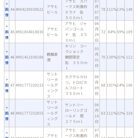
アサヒ スパ
07
アサヒ
ークス刺激的
月
画
44
4904230030621
78
111%
13%
149
ビール
ドライ 缶
07
像
５００ｍｌ
日
アサヒ ジャ
06
アサヒ
パンゴール
月
画
45
4901004018830
72
84%
59%
109
ビール
ド 缶 ３５
29
像
０ｍｌ
日
キリン コー
05
ラショック
麒麟麦
月
画
46
4901411038186
期間限定
70
130%
21%
112
酒
31
像
缶 ３５０ｍ
日
ｌ
サント
カクテルカロ
06
リーホ
リ。トロピカ
月
画
47
4901777220232
ールデ
68
101%
14%
106
ルフロート
09
像
ィング
３５０ｍｌ
日
ス
サント
サントリー
06
リーホ
ローリングゴ
月
画
48
4901777232655
ールデ
63
111%
32%
210
ールド 瓶
16
像
ィング
２７５ｍｌ
日
ス
アサヒ スパ
07
アサヒ
ークス刺激的
月