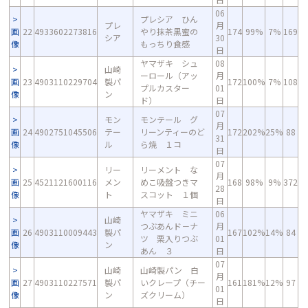
06
プレシア ひん
プレ
月
画
22
4933602273816
やり抹茶黒蜜の
174
99%
7%
169
シア
30
像
もっちり食感
日
ヤマザキ シュ
08
山崎
ーロール（アッ
月
画
23
4903110229704
製パ
172
100%
7%
108
プルカスター
01
像
ン
ド）
日
07
モン
モンテール グ
月
画
24
4902751045506
テー
リーンティーのど
172
202%
25%
88
31
像
ル
ら焼 １コ
日
07
リー
リーメント な
月
画
25
4521121600116
メン
めこ吸盤つきマ
168
98%
9%
372
28
像
ト
スコット １個
日
ヤマザキ ミニ
06
山崎
つぶあんド－ナ
月
画
26
4903110009443
製パ
167
102%
14%
84
ツ 栗入りつぶ
01
像
ン
あん ３
日
07
山崎
山崎製パン 白
月
画
27
4903110227571
製パ
いクレープ（チー
161
181%
12%
97
01
像
ン
ズクリーム）
日