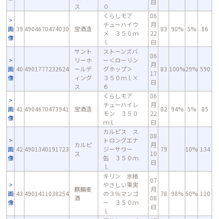
日
ス
０
くらしモア
06
チューハイウ
月
画
39
4904670474030
宝酒造
83
90%
5%
86
メ ３５０ｍ
22
像
ｌ
日
サント
ストーンズバ
06
リーホ
ー＜ローリン
月
画
40
4901777232624
ールデ
グホップ＞
83
100%
29%
590
17
像
ィング
３５０ｍｌ×
日
ス
６
くらしモア
06
チューハイレ
月
画
41
4904670473941
宝酒造
82
94%
5%
85
モン ３５０
22
像
ｍｌ
日
カルピス ス
08
トロングエナ
カルピ
月
画
42
4901340191723
ジーサワー
79
10%
134
ス
10
像
缶 ３５０ｍ
日
ｌ
キリン 氷結
07
やさしい果実
麒麟麦
月
画
43
4901411038254
の３％マンゴ
78
98%
50%
110
酒
08
像
ー ３５０ｍ
日
ｌ