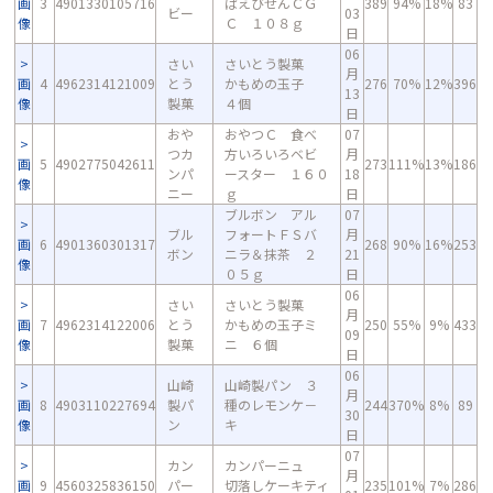
画
3
4901330105716
ぱえびせんＣＧ
389
94%
18%
83
ビー
03
像
Ｃ １０８ｇ
日
06
さい
さいとう製菓
月
画
4
4962314121009
とう
かもめの玉子
276
70%
12%
396
13
像
製菓
４個
日
おや
おやつＣ 食べ
07
つカ
方いろいろベビ
月
画
5
4902775042611
273
111%
13%
186
ンパ
ースター １６０
18
像
ニー
ｇ
日
ブルボン アル
07
ブル
フォートＦＳバ
月
画
6
4901360301317
268
90%
16%
253
ボン
ニラ＆抹茶 ２
21
像
０５ｇ
日
06
さい
さいとう製菓
月
画
7
4962314122006
とう
かもめの玉子ミ
250
55%
9%
433
09
像
製菓
ニ ６個
日
06
山崎
山崎製パン ３
月
画
8
4903110227694
製パ
種のレモンケ－
244
370%
8%
89
30
像
ン
キ
日
07
カン
カンパーニュ
月
画
9
4560325836150
パー
切落しケーキティ
235
101%
7%
286