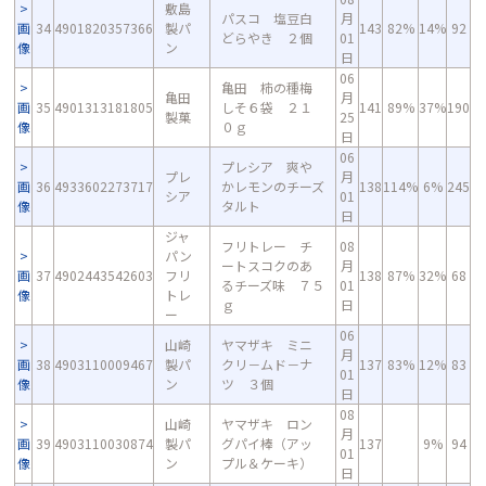
敷島
パスコ 塩豆白
月
画
34
4901820357366
製パ
143
82%
14%
92
どらやき ２個
01
像
ン
日
06
亀田 柿の種梅
亀田
月
画
35
4901313181805
しそ６袋 ２１
141
89%
37%
190
製菓
25
像
０ｇ
日
06
プレシア 爽や
プレ
月
画
36
4933602273717
かレモンのチーズ
138
114%
6%
245
シア
01
像
タルト
日
ジャ
フリトレー チ
08
パン
ートスコクのあ
月
画
37
4902443542603
フリ
138
87%
32%
68
るチーズ味 ７５
01
像
トレ
ｇ
日
ー
06
山崎
ヤマザキ ミニ
月
画
38
4903110009467
製パ
クリ－ムド－ナ
137
83%
12%
83
01
像
ン
ツ ３個
日
08
山崎
ヤマザキ ロン
月
画
39
4903110030874
製パ
グパイ棒（アッ
137
9%
94
01
像
ン
プル＆ケーキ）
日