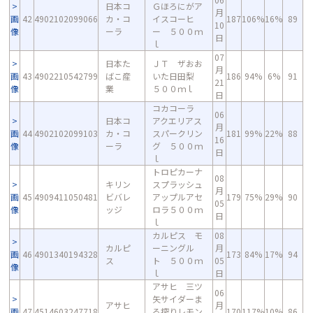
日本コ
Ｇほろにがア
月
画
42
4902102099066
カ・コ
イスコーヒ
187
106%
16%
89
10
像
ーラ
ー ５００ｍ
日
ｌ
07
日本た
ＪＴ ザおお
月
画
43
4902210542799
ばこ産
いた日田梨
186
94%
6%
91
21
像
業
５００ｍｌ
日
コカコーラ
06
日本コ
アクエリアス
月
画
44
4902102099103
カ・コ
スパークリン
181
99%
22%
88
16
像
ーラ
グ ５００ｍ
日
ｌ
トロピカーナ
08
キリン
スプラッシュ
月
画
45
4909411050481
ビバレ
アップルアセ
179
75%
29%
90
05
像
ッジ
ロラ５００ｍ
日
ｌ
カルピス モ
08
カルピ
ーニングル
月
画
46
4901340194328
173
84%
17%
94
ス
ト ５００ｍ
05
像
ｌ
日
アサヒ 三ツ
06
矢サイダーま
アサヒ
月
画
47
4514603247718
る搾りレモン
170
117%
10%
86