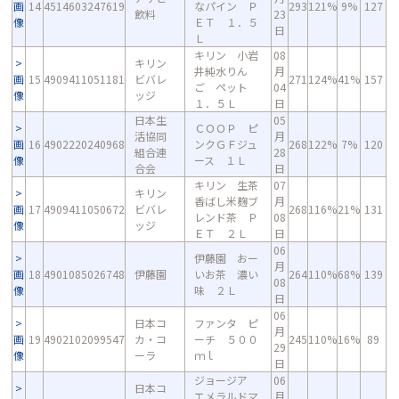
画
14
4514603247619
なパイン Ｐ
293
121%
9%
127
飲料
23
像
ＥＴ １．５
日
Ｌ
キリン 小岩
08
キリン
井純水りん
月
画
15
4909411051181
ビバレ
271
124%
41%
157
ご ペット
04
像
ッジ
１．５Ｌ
日
日本生
05
ＣＯＯＰ ピ
活協同
月
画
16
4902220240968
ンクＧＦジュ
268
122%
7%
120
組合連
28
像
ース １Ｌ
合会
日
キリン 生茶
07
キリン
香ばし米麹ブ
月
画
17
4909411050672
ビバレ
268
116%
21%
131
レンド茶 Ｐ
08
像
ッジ
ＥＴ ２Ｌ
日
06
伊藤園 おー
月
画
18
4901085026748
伊藤園
いお茶 濃い
264
110%
68%
139
08
像
味 ２Ｌ
日
06
日本コ
ファンタ ピ
月
画
19
4902102099547
カ・コ
ーチ ５００
245
110%
16%
89
29
像
ーラ
ｍｌ
日
ジョージア
06
日本コ
エメラルドマ
月