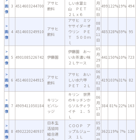
アサヒ
しい水富士
月
画
3
4514603244700
499
122%
19%
494
飲料
山 ＰＥＴ
02
像
２Ｌｘ６
日
アサヒ ミツ
08
ヤサイダーオ
アサヒ
月
画
4
4514603249910
ウリン ＰＥ
485
328%
59%
95
飲料
11
像
Ｔ ５００ｍ
日
ｌ
05
伊藤園 お～
月
画
5
4901085226742
伊藤園
いお茶濃い味
441
150%
10%
723
29
像
２Ｌケース
日
06
アサヒ おい
アサヒ
月
画
6
4514603244915
しい水六甲
419
103%
31%
82
飲料
02
像
ＰＥＴ ２Ｌ
日
キリン 世界
06
キリン
のキッチンか
月
画
7
4909411050184
ビバレ
らソルティラ
384
81%
22%
163
17
像
ッジ
イチ １．５
日
Ｌ
日本生
05
ＣＯＯＰ ア
活協同
月
画
8
4902220240937
ップルジュー
362
119%
7%
120
組合連
28
像
ス １Ｌ
合会
日