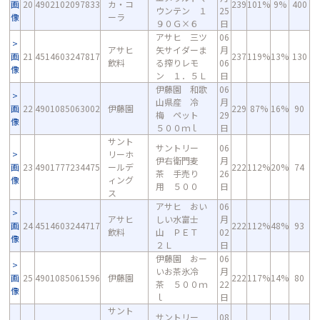
画
20
4902102097833
カ・コ
239
101%
9%
400
ウンテン １
25
像
ーラ
９０Ｇ×６
日
アサヒ 三ツ
06
アサヒ
矢サイダーま
月
画
21
4514603247817
237
119%
13%
130
飲料
る搾りレモ
06
像
ン １．５Ｌ
日
伊藤園 和歌
06
山県産 冷
月
画
22
4901085063002
伊藤園
229
87%
16%
90
梅 ペット
29
像
５００ｍｌ
日
サント
サントリー
06
リーホ
伊右衛門麦
月
画
23
4901777234475
ールデ
222
112%
20%
74
茶 手売り
26
像
ィング
用 ５００
日
ス
アサヒ おい
06
アサヒ
しい水富士
月
画
24
4514603244717
222
112%
48%
93
飲料
山 ＰＥＴ
02
像
２Ｌ
日
伊藤園 おー
06
いお茶氷冷
月
画
25
4901085061596
伊藤園
222
117%
14%
80
茶 ５００ｍ
22
像
ｌ
日
サント
サントリー
08