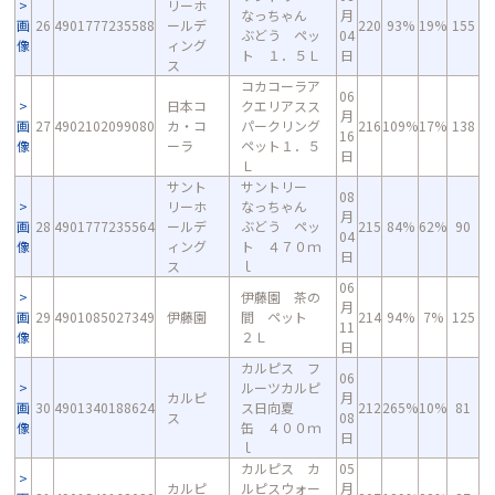
リーホ
なっちゃん
月
画
26
4901777235588
ールデ
220
93%
19%
155
ぶどう ペッ
04
像
ィング
ト １．５Ｌ
日
ス
コカコーラア
06
日本コ
クエリアスス
月
画
27
4902102099080
カ・コ
パークリング
216
109%
17%
138
16
像
ーラ
ペット１．５
日
Ｌ
サント
サントリー
08
リーホ
なっちゃん
月
画
28
4901777235564
ールデ
ぶどう ペッ
215
84%
62%
90
04
像
ィング
ト ４７０ｍ
日
ス
ｌ
06
伊藤園 茶の
月
画
29
4901085027349
伊藤園
間 ペット
214
94%
7%
125
11
像
２Ｌ
日
カルピス フ
06
ルーツカルピ
カルピ
月
画
30
4901340188624
ス日向夏
212
265%
10%
81
ス
08
像
缶 ４００ｍ
日
ｌ
カルピス カ
05
カルピ
ルピスウォー
月