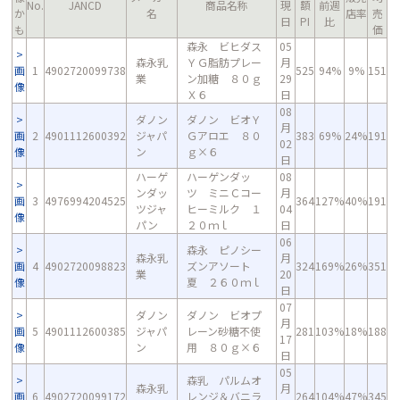
No.
JANCD
商品名称
現
額
前週
か
名
店率
売
日
PI
比
も
価
森永 ビヒダス
05
森永乳
ＹＧ脂肪プレー
月
画
1
4902720099738
525
94%
9%
151
業
ン加糖 ８０ｇ
29
像
Ｘ６
日
08
ダノン
ダノン ビオＹ
月
画
2
4901112600392
ジャパ
Ｇアロエ ８０
383
69%
24%
191
02
像
ン
ｇ×６
日
ハーゲ
ハーゲンダッ
08
ンダッ
ツ ミニＣコー
月
画
3
4976994204525
364
127%
40%
191
ツジャ
ヒーミルク １
04
像
パン
２０ｍｌ
日
06
森永 ピノシー
森永乳
月
画
4
4902720098823
ズンアソート
324
169%
26%
351
業
20
像
夏 ２６０ｍｌ
日
07
ダノン
ダノン ビオプ
月
画
5
4901112600385
ジャパ
レーン砂糖不使
281
103%
18%
188
17
像
ン
用 ８０ｇ×６
日
05
森乳 パルムオ
森永乳
月
画
6
4902720099172
レンジ＆バニラ
264
104%
47%
345