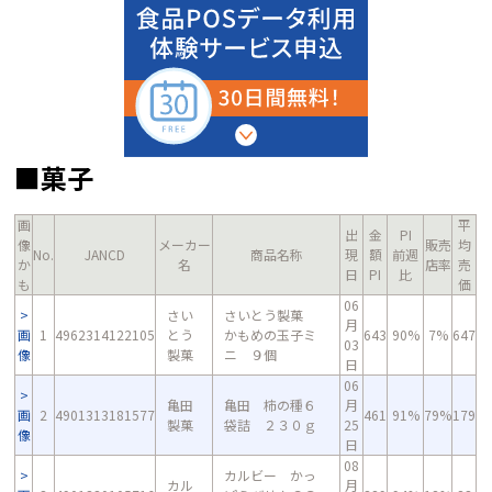
■菓子
画
平
出
金
PI
像
メーカー
販売
均
No.
JANCD
商品名称
現
額
前週
か
名
店率
売
日
PI
比
も
価
06
さい
さいとう製菓
月
画
1
4962314122105
とう
かもめの玉子ミ
643
90%
7%
647
03
像
製菓
ニ ９個
日
06
亀田
亀田 柿の種６
月
画
2
4901313181577
461
91%
79%
179
製菓
袋詰 ２３０ｇ
25
像
日
08
カルビー かっ
カル
月