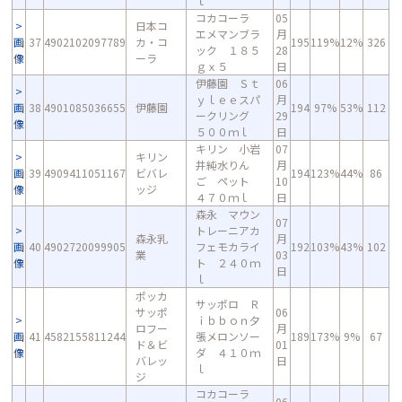
ｌ
コカコーラ
05
日本コ
エメマンブラ
月
画
37
4902102097789
カ・コ
195
119%
12%
326
ック １８５
28
像
ーラ
ｇｘ５
日
伊藤園 Ｓｔ
06
ｙｌｅｅスパ
月
画
38
4901085036655
伊藤園
194
97%
53%
112
ークリング
29
像
５００ｍｌ
日
キリン 小岩
07
キリン
井純水りん
月
画
39
4909411051167
ビバレ
194
123%
44%
86
ご ペット
10
像
ッジ
４７０ｍｌ
日
森永 マウン
07
トレーニアカ
森永乳
月
画
40
4902720099905
フェモカライ
192
103%
43%
102
業
03
像
ト ２４０ｍ
日
ｌ
ポッカ
サッポロ Ｒ
サッポ
06
ｉｂｂｏｎ夕
ロフー
月
画
41
4582155811244
張メロンソー
189
173%
9%
67
ド＆ビ
01
像
ダ ４１０ｍ
バレッ
日
ｌ
ジ
コカコーラ
06