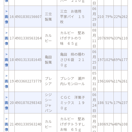
像
パー ２１０ｇ
日
06
三立 お徳用
三立
月
画
16
4901830156607
平家パイ １５
210
79%
22%
262
製菓
29
像
枚
日
08
カルビー 堅あ
カル
月
画
17
4901330563264
げポテトのり
207
690%
33%
110
ビー
11
像
味 ６５ｇ
日
06
亀田 柿の種わ
亀田
月
画
18
4901313181645
さび６袋 ２１
197
102%
69%
177
製菓
25
像
０ｇ
日
05
プレ
プレシア 瀬戸
月
画
19
4933602273779
196
166%
11%
261
シア
内レモンロール
31
像
日
シジ
06
ＣＧＣ 洋菓子
シー
月
画
20
4901870298343
ミックス １９
186
51%
17%
237
ジャ
24
像
０ｇ
パン
日
08
カルビー 堅あ
カル
月
画
21
4901330563240
げポテトうすし
180
692%
48%
108
ビー
09
像
お味 ６５ｇ
日