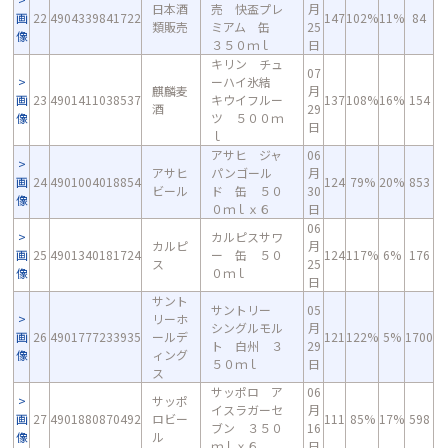
日本酒
売 快盃プレ
月
画
22
4904339841722
147
102%
11%
84
類販売
ミアム 缶
25
像
３５０ｍｌ
日
キリン チュ
07
ーハイ氷結
麒麟麦
月
画
23
4901411038537
キウイフルー
137
108%
16%
154
酒
29
像
ツ ５００ｍ
日
ｌ
アサヒ ジャ
06
アサヒ
パンゴール
月
画
24
4901004018854
124
79%
20%
853
ビール
ド 缶 ５０
30
像
０ｍｌｘ６
日
06
カルピスサワ
カルピ
月
画
25
4901340181724
ー 缶 ５０
124
117%
6%
176
ス
25
像
０ｍｌ
日
サント
サントリー
05
リーホ
シングルモル
月
画
26
4901777233935
ールデ
121
122%
5%
1700
ト 白州 ３
29
像
ィング
５０ｍｌ
日
ス
サッポロ ア
06
サッポ
イスラガーセ
月
画
27
4901880870492
ロビー
111
85%
17%
598
ブン ３５０
16
像
ル
ｍｌｘ６
日