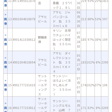
画
11
4971495011870
219
93%
25%
1415
造
黒麺 ２５°パ
30
像
ック１．８Ｌ
日
アサヒ ジャ
06
アサヒ
パンゴール
月
画
12
4901004018878
213
88%
53%
597
ビール
ド 缶 ３５
30
像
０ｍｌｘ６
日
キリン 本搾
07
りチューハイ
麒麟麦
月
画
13
4901411038612
はっさく限定
185
97%
38%
109
酒
28
像
缶 ３５０ｍ
日
ｌ
アサヒ ダイ
05
レクトショッ
アサヒ
月
画
14
4901004018694
ト 缶 ３５
183
102%
8%
2390
ビール
27
像
０ｍｌ×６×
日
４
サント
サントリー
07
リーホ
ほろよい＜冷
月
画
15
4901777231610
ールデ
やしあんず
174
102%
37%
106
07
像
ィング
＞ ３５０ｍ
日
ス
ｌ
サント
サントリー
05
リーホ
シングルモル
月
画
16
4901777233812
ールデ
171
83%
8%
3209
ト 山崎 ７
27