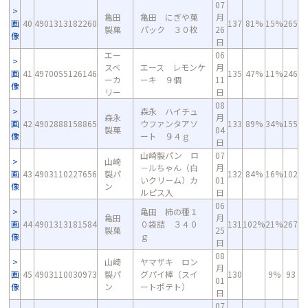
07
亀田
亀田 にぎや菓
月
画
40
4901313182260
137
81%
15%
265
製菓
パック ３０枚
26
像
日
エー
06
スベ
エース レモンケ
月
画
41
4970055126146
135
47%
11%
246
ーカ
ーキ ９個
11
像
リー
日
08
森永 ハイチュ
森永
月
画
42
4902888158865
ウファンタアソ
133
89%
34%
155
製菓
04
像
ート ９４ｇ
日
山崎製パン ロ
07
山崎
－ルちゃん（白
月
画
43
4903110227656
製パ
132
84%
16%
102
いクリ－ム）カ
01
像
ン
ルピス入
日
06
亀田 柿の種１
亀田
月
画
44
4901313181584
０袋詰 ３４０
131
102%
21%
267
製菓
25
像
ｇ
日
08
山崎
ヤマザキ ロン
月
画
45
4903110030973
製パ
グパイ棒（スイ
130
9%
93
01
像
ン
ートポテト）
日
07