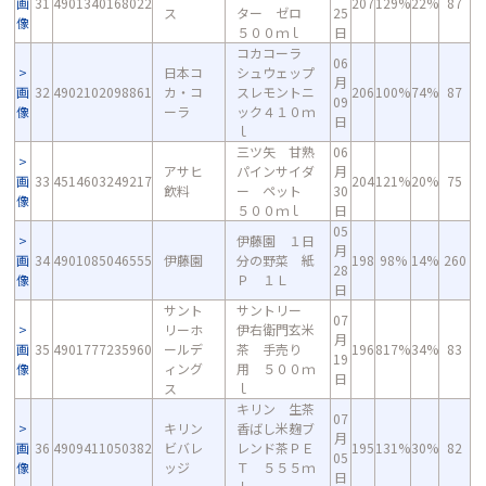
画
31
4901340168022
207
129%
22%
87
ス
ター ゼロ
25
像
５００ｍｌ
日
コカコーラ
06
日本コ
シュウェップ
月
画
32
4902102098861
カ・コ
スレモントニ
206
100%
74%
87
09
像
ーラ
ック４１０ｍ
日
ｌ
三ツ矢 甘熟
06
アサヒ
パインサイダ
月
画
33
4514603249217
204
121%
20%
75
飲料
ー ペット
30
像
５００ｍｌ
日
05
伊藤園 １日
月
画
34
4901085046555
伊藤園
分の野菜 紙
198
98%
14%
260
28
像
Ｐ １Ｌ
日
サント
サントリー
07
リーホ
伊右衛門玄米
月
画
35
4901777235960
ールデ
茶 手売り
196
817%
34%
83
19
像
ィング
用 ５００ｍ
日
ス
ｌ
キリン 生茶
07
キリン
香ばし米麹ブ
月
画
36
4909411050382
ビバレ
レンド茶ＰＥ
195
131%
30%
82
05
像
ッジ
Ｔ ５５５ｍ
日