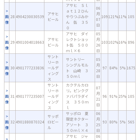
アサヒ Ｓｌ
06
ａｔ１２ひん
アサヒ
月
画
28
4904230030539
やりつぶみか
109
121%
11%
105
ビール
07
像
ん 缶 ３５
日
０
アサヒ ダイ
05
アサヒ
レクトショッ
月
画
29
4901004018663
103
102%
16%
896
ビール
ト缶 ５００
26
像
ｍｌ×６
日
サント
サントリー
05
リーホ
シングルモル
月
画
30
4901777233836
ールデ
97
84%
5%
1675
ト 山崎 ３
28
像
ィング
５０ｍｌ
日
ス
サント
カクテルカロ
07
リーホ
リ。ピンクグ
月
画
31
4901777235007
ールデ
ァバパラダイ
96
91%
25%
105
21
像
ィング
ス ３５０ｍ
日
ス
ｌ
サッポロ 夏
06
サッポ
限定ネクター
月
画
32
4901880870324
ロビー
93
80%
5%
565
アソート ３
25
像
ル
５０ｍｌ×４
日
アサヒ ジャ
06