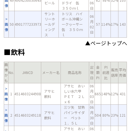
画
49
4904230030645
62
98%
32%
105
ビール
ドライ 缶
06
像
３５０ｍｌ
日
サント
トリス ハイ
06
リーホ
ボール沖縄シ
月
画
50
4901777233973
ールデ
ークヮーサー
57
114%
17%
143
02
像
ィング
缶 ３５０ｍ
日
ス
ｌ
▲ページトップへ
■飲料
画
出
金
PI
像
販売
平均
No.
JANCD
メーカー名
商品名称
現
額
前週
か
店率
売価
日
PI
比
も
アサヒ おい
06
アサヒ
しい水六甲
月
画
1
4514603244908
665
148%
12%
431
飲料
ＰＥＴ ２Ｌ
03
像
ｘ６
日
三ツ矢 甘熟
06
アサヒ
パインサイダ
月
画
2
4514603249118
504
80%
23%
121
飲料
ー ペット
30
像
１．５Ｌ
日
アサヒ おい
06