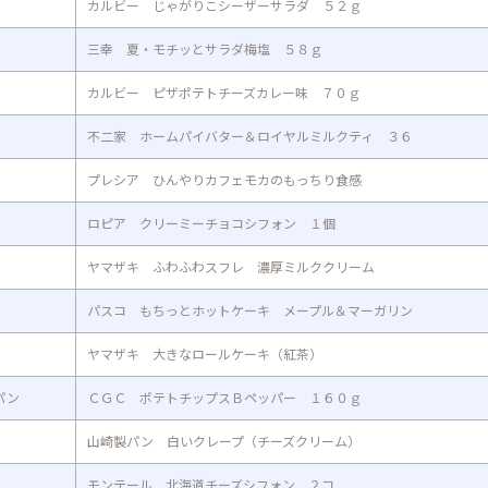
カルビー じゃがりこシーザーサラダ ５２ｇ
三幸 夏・モチッとサラダ梅塩 ５８ｇ
カルビー ピザポテトチーズカレー味 ７０ｇ
不二家 ホームパイバター＆ロイヤルミルクティ ３６
プレシア ひんやりカフェモカのもっちり食感
ロピア クリーミーチョコシフォン １個
ヤマザキ ふわふわスフレ 濃厚ミルククリーム
パスコ もちっとホットケーキ メープル＆マーガリン
ヤマザキ 大きなロールケーキ（紅茶）
パン
ＣＧＣ ポテトチップスＢペッパー １６０ｇ
山崎製パン 白いクレープ（チーズクリーム）
モンテール 北海道チーズシフォン ２コ