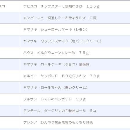
スコ
ナビスコ チップスターＬ信州わさび １１５ｇ
カンパーニュ 切落しケーキティラミス １個
ヤマザキ シューロールケーキ（レモン）
ヤマザキ ワッフルスナック（塩バニラクリ－ム）
ハウス とんがりコーンカレー味 ７５ｇ
ヤマザキ ロ－ルケ－キ（チョコ）量販用
カルビー サッポロＰ ＢＢＱＧチキン ７０ｇ
ヤマザキ ロールちゃん（白いクリーム）
ブルボン トマトのベジポテト ５０ｇ
モンテール ダージリンの手巻きロール ５コ
プレシア ひんやり抹茶黒蜜のもっちり食感