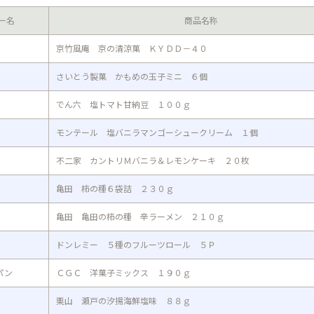
ー名
商品名称
京竹風庵 京の清涼菓 ＫＹＤＤ－４０
さいとう製菓 かもめの玉子ミニ ６個
でん六 塩トマト甘納豆 １００ｇ
モンテール 塩バニラマンゴーシュークリーム １個
不二家 カントリＭバニラ＆レモンケーキ ２０枚
亀田 柿の種６袋詰 ２３０ｇ
亀田 亀田の柿の種 辛ラーメン ２１０ｇ
ドンレミー ５種のフルーツロール ５Ｐ
パン
ＣＧＣ 洋菓子ミックス １９０ｇ
栗山 瀬戸の汐揚海鮮塩味 ８８ｇ