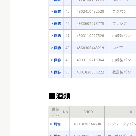
画像
45
4902410492528
フジパン
画像
46
4933602273779
プレシア
画像
47
4903110227526
山崎製パン
画像
48
4560308448219
ロピア
画像
49
4903110219064
山崎製パン
画像
50
4901820356222
敷島製パン
■酒類
画像
No.
JANCD
メ
かも
画像
1
4901870644638
シジシージャパ
画像
2
4901880870720
サッポロビール