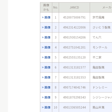
画像
No.
JANCD
メーカ
かも
画像
1
4520075006791
京竹風庵
画像
2
4962314122006
さいとう製菓
画像
3
4901930154206
でん六
画像
4
4902751041201
モンテール
画像
5
4902555135120
不二家
画像
6
4901313181577
亀田製菓
画像
7
4901313181553
亀田製菓
画像
8
4907174041746
ドンレミー
画像
9
4901870298343
シジシージャ
画像
10
4901336505244
栗山米菓