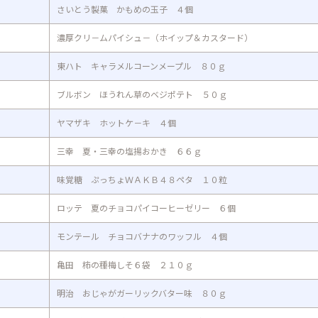
さいとう製菓 かもめの玉子 ４個
濃厚クリ－ムパイシュ－（ホイップ＆カスタード）
東ハト キャラメルコーンメープル ８０ｇ
ブルボン ほうれん草のベジポテト ５０ｇ
ヤマザキ ホットケ－キ ４個
三幸 夏・三幸の塩揚おかき ６６ｇ
味覚糖 ぷっちょＷＡＫＢ４８ペタ １０粒
ロッテ 夏のチョコパイコーヒーゼリー ６個
モンテール チョコバナナのワッフル ４個
亀田 柿の種梅しそ６袋 ２１０ｇ
明治 おじゃがガーリックバター味 ８０ｇ