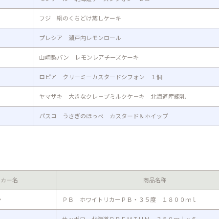
フジ 絹のくちどけ蒸しケーキ
プレシア 瀬戸内レモンロール
山崎製パン レモンレアチーズケーキ
ロピア クリーミーカスタードシフォン １個
ヤマザキ 大きなクレ－プミルクケ－キ 北海道産練乳
パスコ うさぎのほっぺ カスタード＆ホイップ
ーカー名
商品名称
ン
ＰＢ ホワイトリカーＰＢ・３５度 １８００ｍｌ
サッポロ 北海道ＰＲＥＭＩＵＭ ３５０ｍｌｘ６