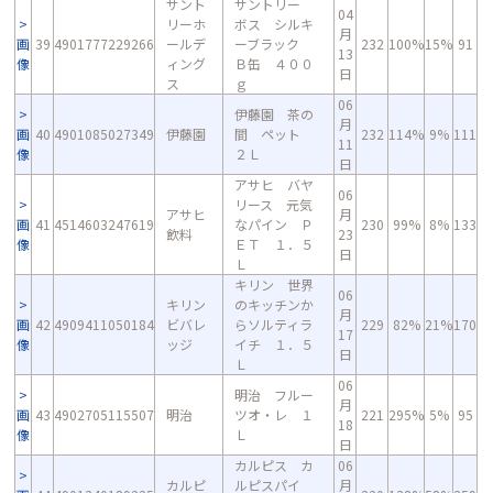
サント
サントリー
04
リーホ
ボス シルキ
月
画
39
4901777229266
ールデ
ーブラック
232
100%
15%
91
13
像
ィング
Ｂ缶 ４００
日
ス
ｇ
06
伊藤園 茶の
月
画
40
4901085027349
伊藤園
間 ペット
232
114%
9%
111
11
像
２Ｌ
日
アサヒ バヤ
06
リース 元気
アサヒ
月
画
41
4514603247619
なパイン Ｐ
230
99%
8%
133
飲料
23
像
ＥＴ １．５
日
Ｌ
キリン 世界
06
キリン
のキッチンか
月
画
42
4909411050184
ビバレ
らソルティラ
229
82%
21%
170
17
像
ッジ
イチ １．５
日
Ｌ
06
明治 フルー
月
画
43
4902705115507
明治
ツオ・レ １
221
295%
5%
95
18
像
Ｌ
日
カルピス カ
06
カルピ
ルピスパイ
月