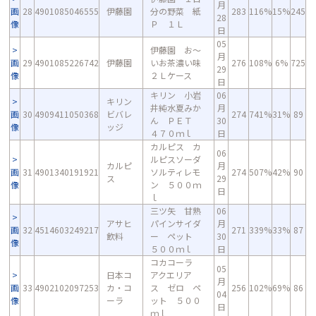
月
画
28
4901085046555
伊藤園
分の野菜 紙
283
116%
15%
245
28
像
Ｐ １Ｌ
日
05
伊藤園 お～
月
画
29
4901085226742
伊藤園
いお茶濃い味
276
108%
6%
725
29
像
２Ｌケース
日
キリン 小岩
06
キリン
井純水夏みか
月
画
30
4909411050368
ビバレ
274
741%
31%
89
ん ＰＥＴ
30
像
ッジ
４７０ｍｌ
日
カルピス カ
06
ルピスソーダ
カルピ
月
画
31
4901340191921
ソルティレモ
274
507%
42%
90
ス
29
像
ン ５００ｍ
日
ｌ
三ツ矢 甘熟
06
アサヒ
パインサイダ
月
画
32
4514603249217
271
339%
33%
87
飲料
ー ペット
30
像
５００ｍｌ
日
コカコーラ
05
日本コ
アクエリア
月
画
33
4902102097253
カ・コ
ス ゼロ ペ
256
102%
69%
86
04
像
ーラ
ット ５００
日
ｍｌ