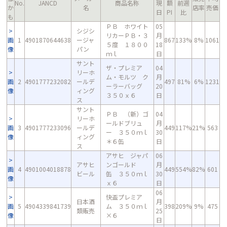
No.
JANCD
商品名称
現
額
前週
か
名
店率
売価
日
PI
比
も
ＰＢ ホワイト
05
シジシ
リカーＰＢ・３
月
画
1
4901870644638
ージャ
867
133%
8%
1061
５度 １８００
18
像
パン
ｍｌ
日
サント
ザ・プレミア
04
リーホ
ム・モルツ ク
月
画
2
4901777232082
ールデ
497
81%
6%
1231
ーラーバッグ
20
像
ィング
３５０ｘ６
日
ス
サント
ＰＢ （新）ゴ
04
リーホ
ールドブリュ
月
画
3
4901777233096
ールデ
449
117%
21%
563
ー ３５０ｍｌ
30
像
ィング
＊６缶
日
ス
アサヒ ジャパ
06
アサヒ
ンゴールド
月
画
4
4901004018878
449
554%
82%
601
ビール
缶 ３５０ｍｌ
30
像
ｘ６
日
06
快盃プレミア
日本酒
月
画
5
4904339841739
ム ３５０ｍｌ
398
209%
9%
475
類販売
25
像
×６
日