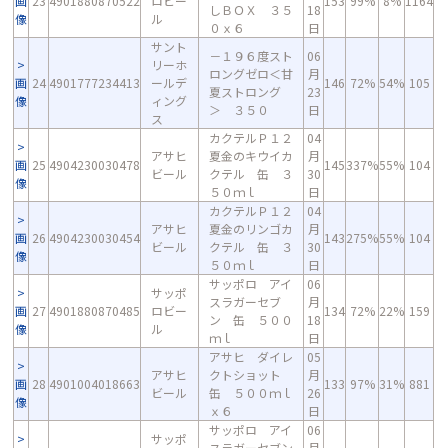
画
23
4901880870522
ロビー
153
99%
8%
1164
しＢＯＸ ３５
18
像
ル
０ｘ６
日
サント
－１９６度スト
06
リーホ
ロングゼロ＜甘
月
画
24
4901777234413
ールデ
146
72%
54%
105
夏ストロング
23
像
ィング
＞ ３５０
日
ス
カクテルＰ１２
04
アサヒ
夏金のキウイカ
月
画
25
4904230030478
145
337%
55%
104
ビール
クテル 缶 ３
30
像
５０ｍｌ
日
カクテルＰ１２
04
アサヒ
夏金のリンゴカ
月
画
26
4904230030454
143
275%
55%
104
ビール
クテル 缶 ３
30
像
５０ｍｌ
日
サッポロ アイ
06
サッポ
スラガーセブ
月
画
27
4901880870485
ロビー
134
72%
22%
159
ン 缶 ５００
18
像
ル
ｍｌ
日
アサヒ ダイレ
05
アサヒ
クトショット
月
画
28
4901004018663
133
97%
31%
881
ビール
缶 ５００ｍｌ
26
像
ｘ６
日
サッポロ アイ
06
サッポ
スラガーセブン
月