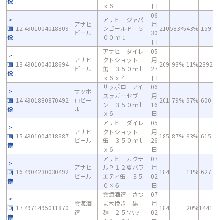
像
ｘ６
日
06
アサヒ ジャパ
アサヒ
月
画
12
4901004018809
ンゴールド ５
210
583%
43%
159
ビール
30
像
００ｍｌ
日
アサヒ ダイレ
05
アサヒ
クトショット
月
画
13
4901004018694
209
93%
11%
2392
ビール
缶 ３５０ｍｌ
27
像
ｘ６ｘ４
日
サッポロ アイ
06
サッポ
スラガーセブ
月
画
14
4901880870492
ロビー
201
79%
57%
600
ン ３５０ｍｌ
16
像
ル
ｘ６
日
アサヒ ダイレ
05
アサヒ
クトショット
月
画
15
4901004018687
185
87%
63%
615
ビール
缶 ３５０ｍｌ
26
像
ｘ６
日
アサヒ カクテ
07
アサヒ
ルＰ１２夏バラ
月
画
16
4904230030492
184
11%
627
ビール
エティ缶 ３５
02
像
０×６
日
雲海酒造 さつ
07
雲海酒
ま木挽き 黒
月
画
17
4971495011870
184
20%
1441
造
麺 ２５°パッ
02
像