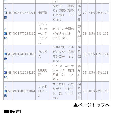
ｍｌ
日
タカラ 「直搾
06
り」涼感＜冷や
月
画
46
4904670474221
宝酒造
70
74%
26%
103
しうめ＞ ３５
24
像
０ｍｌ
日
サント
05
リーホ
カロリ。太陽の
月
画
47
4901777233362
ールデ
パイナップル
69
88%
7%
105
03
像
ィング
３５０ｍｌ
日
ス
カルピス カル
06
カルピ
ピスサワー完熟
月
画
48
4901340191020
68
87%
11%
124
ス
マンゴー ３５
02
像
０ｍｌ
日
キリン コーラ
05
麒麟麦
ショック 期間
月
画
49
4901411038186
67
93%
46%
111
酒
限定 缶 ３５
31
像
０ｍｌ
日
サッポロ バカ
04
サッポ
ルディ モヒー
月
画
50
4901880870041
ロビー
65
100%
27%
168
ト 缶 ３５０
22
像
ル
ｍｌ
日
▲ページトップへ
■飲料