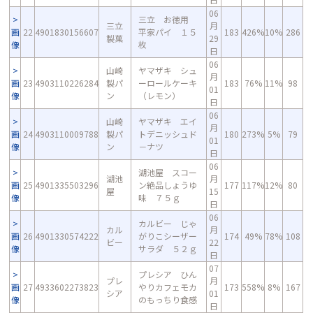
06
三立 お徳用
三立
月
画
22
4901830156607
平家パイ １５
183
426%
10%
286
製菓
29
像
枚
日
06
山崎
ヤマザキ シュ
月
画
23
4903110226284
製パ
ーロールケーキ
183
76%
11%
98
01
像
ン
（レモン）
日
06
山崎
ヤマザキ エイ
月
画
24
4903110009788
製パ
トデニッシュド
180
273%
5%
79
01
像
ン
－ナツ
日
06
湖池屋 スコー
湖池
月
画
25
4901335503296
ン絶品しょうゆ
177
117%
12%
80
屋
15
像
味 ７５ｇ
日
06
カルビー じゃ
カル
月
画
26
4901330574222
がりこシーザー
174
49%
78%
108
ビー
22
像
サラダ ５２ｇ
日
07
プレシア ひん
プレ
月
画
27
4933602273823
やりカフェモカ
173
558%
8%
167
シア
01
像
のもっちり食感
日