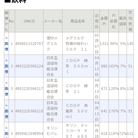
画
平
出
PI
像
金額
販売
均
No.
JANCD
メーカー名
商品名称
現
前週
か
PI
店率
売
日
比
も
価
05
雪印メ
メグミルク
月
画
1
4908011520707
グミル
牧場の味わい
1315
98%
5%
145
07
像
ク
ミルク １Ｌ
日
日本生
04
ＣＯＯＰ 緑
活協同
月
画
2
4902220366224
茶 ５００ｍ
880
165%
7%
51
組合連
13
像
ｌ
合会
日
日本生
04
活協同
ＣＯＯＰ 緑
月
画
3
4902220366217
671
120%
8%
126
組合連
茶 ２Ｌ
13
像
合会
日
日本生
04
ＣＯＯＰ 烏
活協同
月
画
4
4902220366118
龍茶 ５００
641
170%
7%
51
組合連
13
像
ｍｌ
合会
日
キリン メッ
04
キリン
ツコーラ Ｐ
月
画
5
4909411049904
ビバレ
618
116%
72%
111
ＥＴ ４８０
20