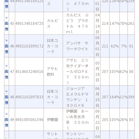
画
44
4901340189225
220
138%
58%
259
ス
ン ４７０ｍ
01
像
ｌ
日
カルピス ぶ
04
カルピ
どう プラボ
月
画
45
4901340184725
214
147%
78%
261
ス
トル ４７０
14
像
ｍｌ
日
06
日本コ
アンバサ サ
月
画
46
4902102099172
カ・コ
211
62%
7%
91
ワーホワイト
01
像
ーラ
日
アサヒ 三ツ
05
矢サイダーオ
アサヒ
月
画
47
4514603240016
ールゼロＰＥ
207
105%
62%
86
飲料
18
像
Ｔ ５００ｍ
日
ｌ
ジョージア
06
日本コ
エメラルドマ
月
画
48
4902102097833
カ・コ
207
164%
11%
399
ウンテン １
25
像
ーラ
９０Ｇ×６
日
伊藤園 おー
06
いお茶氷冷
月
画
49
4901085061596
伊藤園
205
105%
26%
85
茶 ５００ｍ
22
像
ｌ
日
サント
サントリー
04