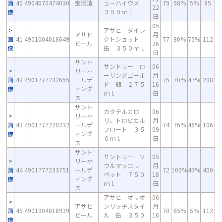
画
40
4904670474030
宝酒造
ューハイウメ
79
98%
5%
85
22
像
３５０ｍｌ
日
05
アサヒ ダイレ
アサヒ
月
画
41
4901004018649
クトショット
77
80%
75%
112
ビール
26
像
缶 ３５０ｍｌ
日
サント
サントリー ロ
06
リーホ
ーリングゴール
月
画
42
4901777232655
ールデ
75
70%
47%
208
ド 瓶 ２７５
16
像
ィング
ｍｌ
日
ス
サント
カクテルカロ
06
リーホ
リ。トロピカル
月
画
43
4901777220232
ールデ
74
76%
46%
106
フロート ３５
09
像
ィング
０ｍｌ
日
ス
サント
サントリー ソ
05
リーホ
ウルマッコリ
月
画
44
4901777233751
ールデ
72
100%
43%
400
ペット ７５０
18
像
ィング
ｍｌ
日
ス
アサヒ オリオ
06
アサヒ
ンリッチスタイ
月
画
45
4901004018939
70
85%
5%
112
ビール
ル 缶 ３５０
16
像