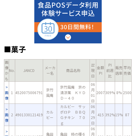
■菓子
画
出
PI
像
メーカ
金額
販売
平均
No.
JANCD
商品名称
現
前週
か
ー名
PI
店率
売価
日
比
も
06
京竹風庵 京の
京竹
月
画
1
4520075006791
清涼菓 ＫＹＤ
2007
309%
8%
2500
風庵
01
像
Ｄ－４０
日
カルビー サッ
06
カル
ポロＰ ＢＢＱ
月
画
2
4901330121419
415
392%
15%
87
ビー
Ｇチキン ７０
29
像
ｇ
日
06
亀田
亀田 柿の種６
月