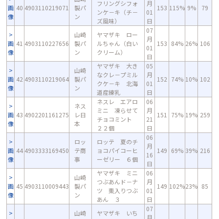
フリングシフォ
月
画
40
4903110219071
製パ
153
115%
9%
79
ンケ－キ（チ－
01
像
ン
ズ風味）
日
07
山崎
ヤマザキ ロー
月
画
41
4903110227656
製パ
ルちゃん（白い
153
84%
26%
106
01
像
ン
クリーム）
日
ヤマザキ 大き
05
山崎
なクレ－プミル
月
画
42
4903110219064
製パ
152
74%
10%
102
クケ－キ 北海
01
像
ン
道産練乳
日
ネスレ エアロ
06
ネス
ミニ 凍らせて
月
画
43
4902201161275
レ日
151
75%
19%
259
チョコミント
21
像
本
２２個
日
06
ロッ
ロッテ 夏のチ
月
画
44
4903333169450
テ商
ョコパイコーヒ
149
69%
39%
216
16
像
事
ーゼリー ６個
日
ヤマザキ ミニ
06
山崎
つぶあんド－ナ
月
画
45
4903110009443
製パ
149
102%
23%
85
ツ 栗入りつぶ
01
像
ン
あん ３
日
07
山崎
ヤマザキ いち
月