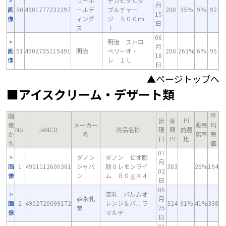
リーホ
デカビタＣダ
月
画
50
4901777232297
ールデ
ブルチャー
200
95%
9%
92
15
像
ィング
ジ ５００ｍ
日
ス
ｌ
06
明治 ストロ
月
画
51
4902705115491
明治
ベリーオ・
200
263%
6%
95
18
像
レ １Ｌ
日
▲ページトップへ
■アイスクリーム・デザート類
画
平
出
金
PI
像
メーカー
販売
均
No.
JANCD
商品名称
現
額
前週
か
名
店率
売
日
PI
比
も
価
07
ダノン
ダノン ビオ脂
月
画
1
4901112600361
ジャパ
肪０レモンライ
383
26%
194
02
像
ン
ム ８０ｇ×４
日
05
森乳 パルムオ
森永乳
月
画
2
4902720099172
レンジ＆バニラ
324
91%
41%
338
業
25
像
マルチ
日