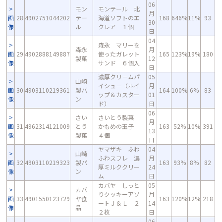
06
モン
モンテール 北
月
画
28
4902751044202
テー
海道ソフトのエ
168
646%
11%
93
30
像
ル
クレア １個
日
04
森永 マリーを
森永
月
画
29
4902888149887
使ったガレット
165
123%
19%
180
製菓
12
像
サンド ６個入
日
濃厚クリ－ムパ
05
山崎
イシュ－（ホイ
月
画
30
4903110219361
製パ
164
100%
6%
83
ップ＆カスター
01
像
ン
ド）
日
06
さい
さいとう製菓
月
画
31
4962314121009
とう
かもめの玉子
163
52%
10%
391
13
像
製菓
４個
日
ヤマザキ ふわ
04
山崎
ふわスフレ 濃
月
画
32
4903110219323
製パ
163
93%
8%
82
厚ミルククリー
24
像
ン
ム
日
カバヤ しっと
05
カバ
りクッキーアソ
月
画
33
4901550123729
ヤ食
163
120%
12%
218
ートＪ＆Ｌ ２
14
像
品
２枚
日
06