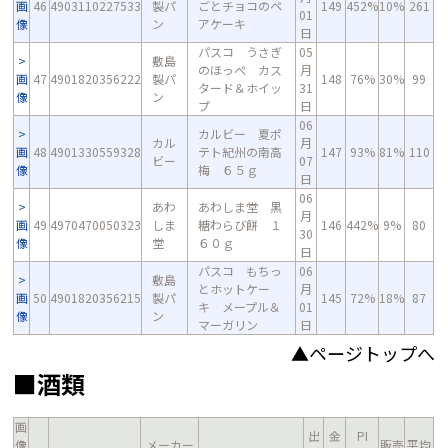
画
46
4903110227533
製パ
ごとチョコのペ
149
452%
10%
261
01
像
ン
アケーキ
日
パスコ うさぎ
05
敷島
のほっぺ カス
月
画
47
4901820356222
製パ
148
76%
30%
99
タード＆ホイッ
31
像
ン
プ
日
06
カルビー 夏ポ
カル
月
画
48
4901330559328
テト紀州の南高
147
93%
81%
110
ビー
07
像
梅 ６５ｇ
日
06
あわ
あわしま堂 黒
月
画
49
4970470050323
しま
糖わらび餅 １
146
442%
9%
80
30
像
堂
６０ｇ
日
パスコ もちっ
06
敷島
とホットケー
月
画
50
4901820356215
製パ
145
72%
18%
87
キ メープル＆
01
像
ン
マーガリン
日
▲ページトップへ
■酒類
画
出
金
PI
像
メーカー
販売
平均