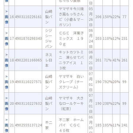
像
もっちり食感
日
ヤマザキ今川焼
05
山崎
き風もっちさん
月
画
16
4903110226161
製パ
206
150%
22%
77
ど（小倉＆マ－
26
像
ン
ガリン）
日
シジ
06
ＣＧＣ 洋菓子
シー
月
画
17
4901870298343
ミックス １９
203
110%
12%
231
ジャ
24
像
０ｇ
パン
日
キットカツトミ
06
ネス
ニ 凍らせてバ
月
画
18
4902201166065
レ日
201
71%
41%
261
ニラアイス １
21
像
本
３枚
日
07
山崎
ヤマザキ 白い
月
画
19
4903110227571
製パ
クレープ（チー
190
792%
20%
99
01
像
ン
ズクリーム）
日
07
山崎
ヤマザキ 大き
月
画
20
4903110227632
製パ
なロールケーキ
190
238%
22%
99
01
像
ン
（紅茶）
日
06
不二家 ホーム
不二
月
画
21
4902555137124
パイ ＣＧＣ
185
105%
11%
241
家
05
像
４０枚
日