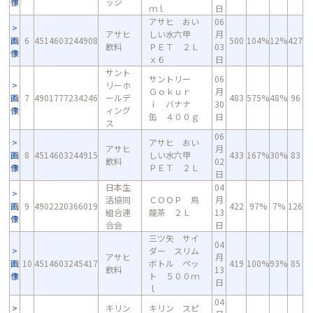
像
ッジ
ｍｌ
日
アサヒ おい
06
アサヒ
しい水六甲
月
画
6
4514603244908
500
104%
12%
427
飲料
ＰＥＴ ２Ｌ
03
像
ｘ６
日
サント
サントリー
06
リーホ
Ｇｏｋｕｒ
月
画
7
4901777234246
ールデ
483
575%
48%
96
ｉ バナナ
30
像
ィング
缶 ４００ｇ
日
ス
06
アサヒ おい
アサヒ
月
画
8
4514603244915
しい水六甲
433
167%
30%
83
飲料
02
像
ＰＥＴ ２Ｌ
日
日本生
04
活協同
ＣＯＯＰ 烏
月
画
9
4902220366019
422
97%
7%
126
組合連
龍茶 ２Ｌ
13
像
合会
日
三ツ矢 サイ
04
ダー スリム
アサヒ
月
画
10
4514603245417
ボトル ペッ
419
100%
93%
85
飲料
13
像
ト ５００ｍ
日
ｌ
04
キリン
キリン スピ