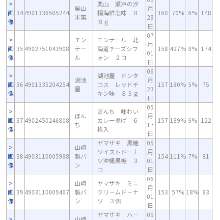
栗山 瀬戸の汐
栗山
月
画
34
4901336505244
揚海鮮塩味 ８
160
70%
6%
148
米菓
28
像
８ｇ
日
07
モン
モンテール 北
月
画
35
4902751043908
テー
海道チーズシフ
158
427%
8%
174
01
像
ル
ォン ２コ
日
06
湖池屋 ドンタ
湖池
月
画
36
4901335204254
コス レッドチ
157
180%
5%
75
屋
23
像
キン味 ８３ｇ
日
05
ぼんち 味わい
ぼん
月
画
37
4902450246808
カレー揚げ ６
157
189%
6%
122
ち
17
像
枚入
日
ヤマザキ 黒糖
05
山崎
ツイストドーナ
月
画
38
4903110005988
製パ
154
111%
7%
81
ツ沖縄黒糖 ３
01
像
ン
コ
日
06
山崎
ヤマザキ ミニ
月
画
39
4903110009467
製パ
クリ－ムド－ナ
153
57%
18%
83
01
像
ン
ツ ３個
日
ヤマザキ ハ－
05
山崎