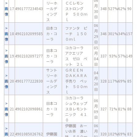
06
リーホ
ＣＣレモン
月
画
17
4901777234543
ールデ
ストロング
348
527%
62%
90
30
像
ィング
Ｐ ５００ｍ
日
ス
ｌ
06
日本コ
ファンタ ピ
月
画
18
4902102099585
カ・コ
ーチ １５０
346
301%
34%
157
29
像
ーラ
０ｍｌ
日
コカコーラ
05
日本コ
アクエリア
月
画
19
4902102097277
カ・コ
337
93%
57%
149
ス ゼロ ペ
04
像
ーラ
ット ２Ｌ
日
サント
ＧＲＥＥＮ
04
リーホ
ＤＡＫＡＲＡ
月
画
20
4901777222830
ールデ
手売り ペッ
328
117%
69%
85
20
像
ィング
ト ５００ｍ
日
ス
ｌ
コカコーラ
06
日本コ
シュウェップ
月
画
21
4902102098861
カ・コ
スＢレモント
327
71%
81%
88
09
像
ーラ
ニック ４１
日
０
伊藤園 おー
06
いお茶 濃い
月
画
22
4901085026762
伊藤園
320
102%
69%
83
味 ５００ｍ
01