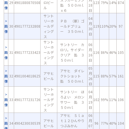
画
29
4901880870508
ロビー
123
79%
14%
874
缶 ５００ｍｌ
18
像
ル
ｘ６
日
サント
04
リーホ
ＰＢ （新）ゴ
月
画
30
4901777232808
ールデ
ールドブリュ
119
110%
20%
97
30
像
ィング
ー ３５０ｍｌ
日
ス
サント
サントリー カ
06
リーホ
ロリ。サイダー
月
画
31
4901777233423
ールデ
116
86%
46%
105
クリア 缶 ３
16
像
ィング
５０ｍｌ
日
ス
05
アサヒ ダイレ
アサヒ
月
画
32
4901004018625
クトショット
115
88%
57%
161
ビール
26
像
缶 ５００ｍｌ
日
サント
サントリー ほ
04
リーホ
ろよい メロン
月
画
33
4901777231726
ールデ
102
99%
11%
106
サワー 缶 ３
19
像
ィング
５０ｍｌ
日
ス
アサヒ Ｓｌａ
06
アサヒ
ｔ１２ひんやり
月
画
34
4904230030539
96
77%
40%
104
ビール
つぶみかん
07
像