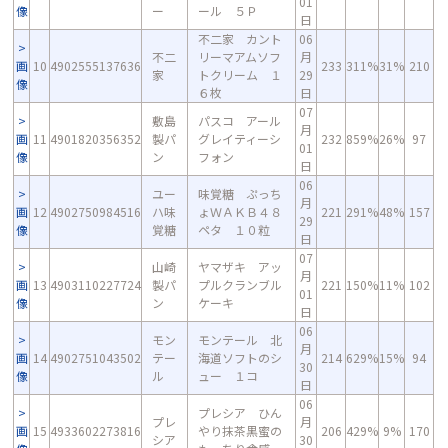
01
像
ー
ール ５Ｐ
日
不二家 カント
06
不二
リーマアムソフ
月
画
10
4902555137636
233
311%
31%
210
家
トクリーム １
29
像
６枚
日
07
敷島
パスコ アール
月
画
11
4901820356352
製パ
グレイティーシ
232
859%
26%
97
01
像
ン
フォン
日
06
ユー
味覚糖 ぷっち
月
画
12
4902750984516
ハ味
ょＷＡＫＢ４８
221
291%
48%
157
29
像
覚糖
ペタ １０粒
日
07
山崎
ヤマザキ アッ
月
画
13
4903110227724
製パ
プルクランブル
221
150%
11%
102
01
像
ン
ケーキ
日
06
モン
モンテール 北
月
画
14
4902751043502
テー
海道ソフトのシ
214
629%
15%
94
30
像
ル
ュー １コ
日
06
プレシア ひん
プレ
月
画
15
4933602273816
やり抹茶黒蜜の
206
429%
9%
170
シア
30