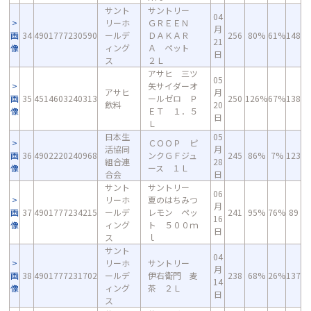
サント
サントリー
04
リーホ
ＧＲＥＥＮ
月
画
34
4901777230590
ールデ
ＤＡＫＡＲ
256
80%
61%
148
21
像
ィング
Ａ ペット
日
ス
２Ｌ
アサヒ 三ツ
05
矢サイダーオ
アサヒ
月
画
35
4514603240313
ールゼロ Ｐ
250
126%
67%
138
飲料
20
像
ＥＴ １．５
日
Ｌ
日本生
05
ＣＯＯＰ ピ
活協同
月
画
36
4902220240968
ンクＧＦジュ
245
86%
7%
123
組合連
28
像
ース １Ｌ
合会
日
サント
サントリー
06
リーホ
夏のはちみつ
月
画
37
4901777234215
ールデ
レモン ペッ
241
95%
76%
89
16
像
ィング
ト ５００ｍ
日
ス
ｌ
サント
04
リーホ
サントリー
月
画
38
4901777231702
ールデ
伊右衛門 麦
238
68%
26%
137
14
像
ィング
茶 ２Ｌ
日
ス