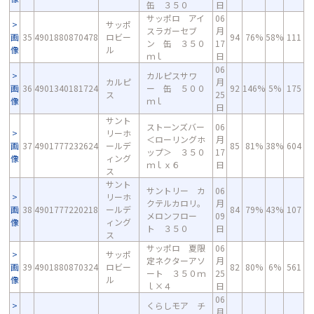
缶 ３５０
日
サッポロ アイ
06
サッポ
スラガーセブ
月
画
35
4901880870478
ロビー
94
76%
58%
111
ン 缶 ３５０
17
像
ル
ｍｌ
日
06
カルピスサワ
カルピ
月
画
36
4901340181724
ー 缶 ５００
92
146%
5%
175
ス
25
像
ｍｌ
日
サント
ストーンズバー
06
リーホ
＜ローリングホ
月
画
37
4901777232624
ールデ
85
81%
38%
604
ップ＞ ３５０
17
像
ィング
ｍｌｘ６
日
ス
サント
サントリー カ
06
リーホ
クテルカロリ。
月
画
38
4901777220218
ールデ
84
79%
43%
107
メロンフロー
09
像
ィング
ト ３５０
日
ス
サッポロ 夏限
06
サッポ
定ネクターアソ
月
画
39
4901880870324
ロビー
82
80%
6%
561
ート ３５０ｍ
25
像
ル
ｌ×４
日
06
くらしモア チ
月