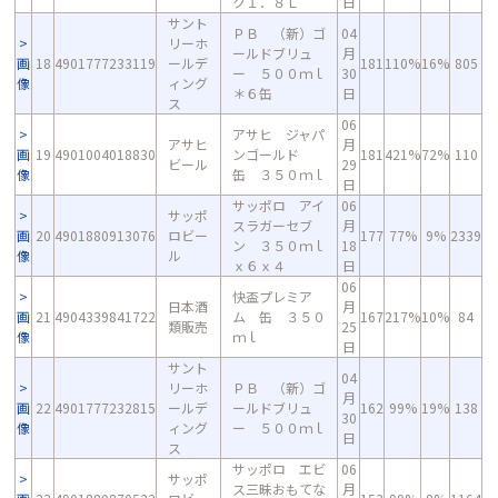
ク１．８Ｌ
日
サント
ＰＢ （新）ゴ
04
リーホ
ールドブリュ
月
画
18
4901777233119
ールデ
181
110%
16%
805
ー ５００ｍｌ
30
像
ィング
＊６缶
日
ス
06
アサヒ ジャパ
アサヒ
月
画
19
4901004018830
ンゴールド
181
421%
72%
110
ビール
29
像
缶 ３５０ｍｌ
日
サッポロ アイ
06
サッポ
スラガーセブ
月
画
20
4901880913076
ロビー
177
77%
9%
2339
ン ３５０ｍｌ
18
像
ル
ｘ６ｘ４
日
06
快盃プレミア
日本酒
月
画
21
4904339841722
ム 缶 ３５０
167
217%
10%
84
類販売
25
像
ｍｌ
日
サント
04
リーホ
ＰＢ （新）ゴ
月
画
22
4901777232815
ールデ
ールドブリュ
162
99%
19%
138
30
像
ィング
ー ５００ｍｌ
日
ス
サッポロ エビ
06
サッポ
ス三昧おもてな
月