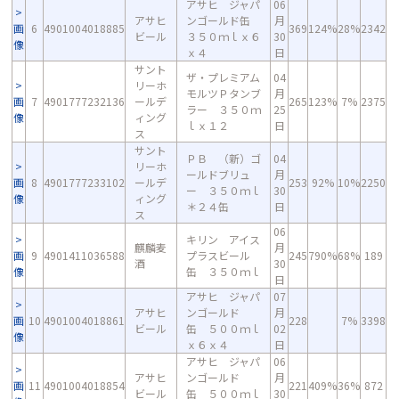
アサヒ ジャパ
06
アサヒ
ンゴールド缶
月
画
6
4901004018885
369
124%
28%
2342
ビール
３５０ｍｌｘ６
30
像
ｘ４
日
サント
ザ・プレミアム
04
リーホ
モルツＰタンブ
月
画
7
4901777232136
ールデ
265
123%
7%
2375
ラー ３５０ｍ
25
像
ィング
ｌｘ１２
日
ス
サント
ＰＢ （新）ゴ
04
リーホ
ールドブリュ
月
画
8
4901777233102
ールデ
253
92%
10%
2250
ー ３５０ｍｌ
30
像
ィング
＊２４缶
日
ス
06
キリン アイス
麒麟麦
月
画
9
4901411036588
プラスビール
245
790%
68%
189
酒
30
像
缶 ３５０ｍｌ
日
アサヒ ジャパ
07
アサヒ
ンゴールド
月
画
10
4901004018861
228
7%
3398
ビール
缶 ５００ｍｌ
02
像
ｘ６ｘ４
日
アサヒ ジャパ
06
アサヒ
ンゴールド
月
画
11
4901004018854
221
409%
36%
872
ビール
缶 ５００ｍｌ
30