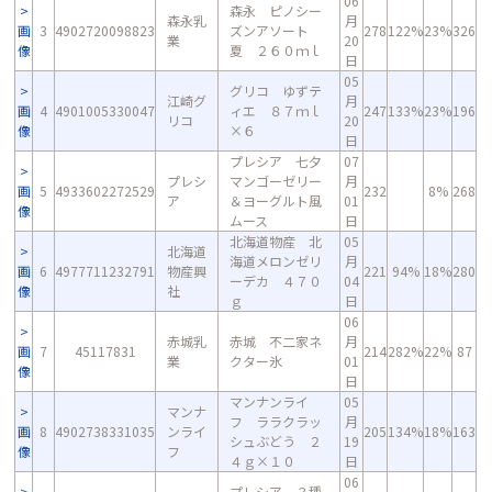
06
森永 ピノシー
森永乳
月
画
3
4902720098823
ズンアソート
278
122%
23%
326
業
20
像
夏 ２６０ｍｌ
日
05
グリコ ゆずテ
江崎グ
月
画
4
4901005330047
ィエ ８７ｍｌ
247
133%
23%
196
リコ
20
像
×６
日
プレシア 七夕
07
プレシ
マンゴーゼリー
月
画
5
4933602272529
232
8%
268
ア
＆ヨーグルト風
01
像
ムース
日
北海道物産 北
05
北海道
海道メロンゼリ
月
画
6
4977711232791
物産興
221
94%
18%
280
ーデカ ４７０
04
像
社
ｇ
日
06
赤城乳
赤城 不二家ネ
月
画
7
45117831
214
282%
22%
87
業
クター氷
01
像
日
マンナンライ
05
マンナ
フ ララクラッ
月
画
8
4902738331035
ンライ
205
134%
18%
163
シュぶどう ２
19
像
フ
４ｇ×１０
日
06
プレシア ３種