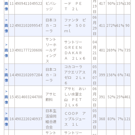
月
画
11
4909411049522
ビバレ
ード ＰＥ
417
90%
15%
130
19
像
ッジ
Ｔ ２Ｌ
日
06
日本コ
ファンタ ピ
月
画
12
4902102099547
カ・コ
ーチ ５００
411
272%
61%
90
29
像
ーラ
ｍｌ
日
サント
サントリー
04
リーホ
ＧＲＥＥＮ
月
画
13
4901777230606
ールデ
401
269%
7%
735
ＤＡＫＡＲ
21
像
ィング
Ａ ２Ｌｘ６
日
ス
コカコーラ
05
日本コ
アクエリアス
月
画
14
4902102097284
カ・コ
399
156%
6%
741
ゼロ ２Ｌｘ
07
像
ーラ
６
日
アサヒ おい
06
アサヒ
しい水富士
月
画
15
4514603244700
391
52%
25%
461
飲料
山 ＰＥＴ
02
像
２Ｌｘ６
日
日本生
05
ＣＯＯＰ ア
活協同
月
画
16
4902220240937
ップルジュー
368
83%
7%
121
組合連
28
像
ス １Ｌ
合会
日
サント
サントリー