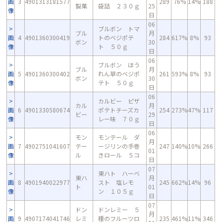
画
3
4901313181577
289
76%
14%
188
製菓
袋詰 ２３０ｇ
25
像
日
06
ブルボン トマ
ブル
月
画
4
4901360300419
トのベジポテ
284
617%
8%
93
ボン
30
像
ト ５０ｇ
日
06
ブルボン ほう
ブル
月
画
5
4901360300402
れん草のベジポ
261
593%
8%
93
ボン
30
像
テト ５０ｇ
日
06
カルビー ピザ
カル
月
画
6
4901330580674
ポテトチーズカ
254
273%
47%
117
ビー
29
像
レー味 ７０ｇ
日
06
モン
モンテール ダ
月
画
7
4902751041607
テー
ージリンの手巻
247
140%
10%
266
01
像
ル
きロール ５コ
日
07
東ハト ハーベ
東ハ
月
画
8
4901940022977
スト 塩レモ
245
662%
14%
96
ト
01
像
ン １０５ｇ
日
07
ドン
ドンレミー ５
月
画
9
4907174041746
レミ
種のフルーツロ
235
461%
11%
346