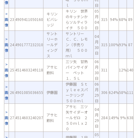
像
ｌ
日
キリン 世界
05
キリン
のキッチンか
月
画
23
4909411050160
ビバレ
315
94%
68%
89
らソルティラ
04
像
ッジ
イチ ５００
日
サント
サントリー
04
リーホ
Ｃ．Ｃ．レモ
月
画
24
4901777232310
ールデ
ン（手売り
315
100%
93%
87
30
像
ィング
用） ５００
日
ス
ｍｌ
三ツ矢 甘熟
06
アサヒ
パインサイダ
月
画
25
4514603249118
311
12%
140
飲料
ー ペット
30
像
１．５Ｌ
日
伊藤園 Ｓｔ
06
ｙｌｅｅスパ
月
画
26
4901085036655
伊藤園
306
624%
58%
111
ークリング
29
像
５００ｍｌ
日
アサヒ 三ツ
04
矢サイダーオ
アサヒ
月
画
27
4514603240207
ールゼロ ２
284
149%
9%
638
飲料
29
像
５０ｍｌｘ２
日
０
05
伊藤園 １日