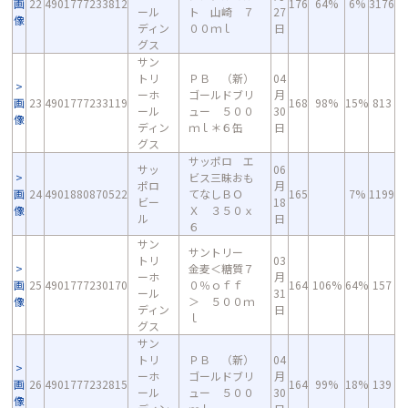
画
22
4901777233812
176
64%
6%
3176
ール
ト 山崎 ７
27
像
ディン
００ｍｌ
日
グス
サン
トリ
ＰＢ （新）
04
ーホ
ゴールドブリ
月
画
23
4901777233119
168
98%
15%
813
ール
ュー ５００
30
像
ディン
ｍｌ＊６缶
日
グス
サッポロ エ
サッ
06
ビス三昧おも
ポロ
月
画
24
4901880870522
てなしＢＯ
165
7%
1199
ビー
18
像
Ｘ ３５０ｘ
ル
日
６
サン
サントリー
トリ
03
金麦＜糖質７
ーホ
月
画
25
4901777230170
０％ｏｆｆ
164
106%
64%
157
ール
31
像
＞ ５００ｍ
ディン
日
ｌ
グス
サン
トリ
ＰＢ （新）
04
ーホ
ゴールドブリ
月
画
26
4901777232815
164
99%
18%
139
ール
ュー ５００
30
像