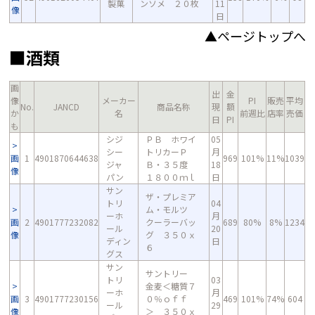
製菓
ンソメ ２０枚
11
像
日
▲ページトップへ
■酒類
画
出
金
像
メーカー
PI
販売
平均
No.
JANCD
商品名称
現
額
か
名
前週比
店率
売価
日
PI
も
シジ
ＰＢ ホワイ
05
シー
トリカーＰ
月
画
1
4901870644638
969
101%
11%
1039
ジャ
Ｂ・３５度
18
像
パン
１８００ｍｌ
日
サン
ザ・プレミア
トリ
04
ム・モルツ
ーホ
月
画
2
4901777232082
クーラーバッ
689
80%
8%
1234
ール
20
像
グ ３５０ｘ
ディン
日
６
グス
サン
サントリー
トリ
03
金麦＜糖質７
ーホ
月
画
3
4901777230156
０％ｏｆｆ
469
101%
74%
604
ール
29
像
＞ ３５０ｘ