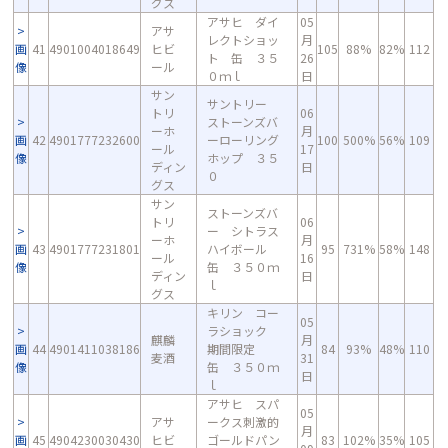
グス
アサヒ ダイ
05
アサ
レクトショッ
月
画
41
4901004018649
ヒビ
105
88%
82%
112
ト 缶 ３５
26
像
ール
０ｍｌ
日
サン
サントリー
トリ
06
ストーンズバ
ーホ
月
画
42
4901777232600
ーローリング
100
500%
56%
109
ール
17
像
ホップ ３５
ディン
日
０
グス
サン
ストーンズバ
トリ
06
ー シトラス
ーホ
月
画
43
4901777231801
ハイボール
95
731%
58%
148
ール
16
像
缶 ３５０ｍ
ディン
日
ｌ
グス
キリン コー
05
ラショック
麒麟
月
画
44
4901411038186
期間限定
84
93%
48%
110
麦酒
31
像
缶 ３５０ｍ
日
ｌ
アサヒ スパ
05
アサ
ークス刺激的
月
画
45
4904230030430
ヒビ
ゴールドパン
83
102%
35%
105