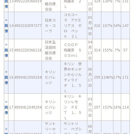
画
13
4902220366019
烏龍茶 ２
324
120%
7%
131
組合連
13
像
Ｌ
合会
日
コカコー
05
日本コ
ラ アクエ
月
画
14
4902102097277
カ・コ
リアス ゼ
316
107%
54%
147
04
像
ーラ
ロ ペッ
日
ト ２Ｌ
日本生
04
ＣＯＯＰ
活協同
月
画
15
4902220366118
烏龍茶 ５
314
155%
7%
57
組合連
13
像
００ｍｌ
合会
日
キリン 世
界のキッチ
06
キリン
ンからソル
月
画
16
4909411050184
ビバレ
299
1246%
17%
171
ティライ
17
像
ッジ
チ １．５
日
Ｌ
キリン キ
03
キリン
リンレモ
月
画
17
4909411049294
ビバレ
ン ＰＥ
297
152%
16%
114
31
像
ッジ
Ｔ １．５
日
Ｌ
サント
サントリ
06
リーホ
ー ペプシ
月