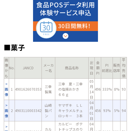
■菓子
画
平
出
金
像
メーカ
PI
販売
均
No.
JANCD
商品名称
現
額
か
ー名
前週比
店率
売
日
PI
も
価
05
三幸 夏・三幸
三幸
月
画
1
4901626070353
の塩揚おかき
496
333%
8%
93
製菓
14
像
６６ｇ
日
04
山崎
ヤマザキ ＬＬ
月
画
2
4903110003342
製パ
キャラメルチュ
456
93%
5%
94
01
像
ン
ロッキ－ ３本
日
カルビー ポテ
04
カル
トチップスのり
月