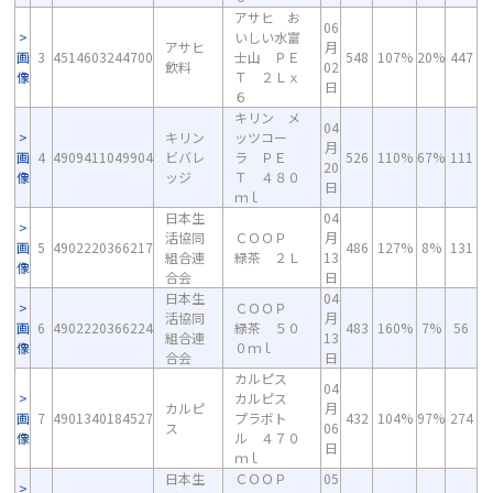
アサヒ お
06
いしい水富
アサヒ
月
画
3
4514603244700
士山 ＰＥ
548
107%
20%
447
飲料
02
像
Ｔ ２Ｌｘ
日
６
キリン メ
04
キリン
ッツコー
月
画
4
4909411049904
ビバレ
ラ ＰＥ
526
110%
67%
111
20
像
ッジ
Ｔ ４８０
日
ｍｌ
日本生
04
活協同
ＣＯＯＰ
月
画
5
4902220366217
486
127%
8%
131
組合連
緑茶 ２Ｌ
13
像
合会
日
日本生
04
ＣＯＯＰ
活協同
月
画
6
4902220366224
緑茶 ５０
483
160%
7%
56
組合連
13
像
０ｍｌ
合会
日
カルピス
04
カルピス
カルピ
月
画
7
4901340184527
プラボト
432
104%
97%
274
ス
06
像
ル ４７０
日
ｍｌ
日本生
ＣＯＯＰ
05