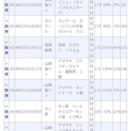
イシュ－（ホイ
月
画
40
4903110219361
製パ
174
94%
8%
85
ップ＆カスター
01
像
ン
ド）
日
06
モン
モンテール ダ
月
画
41
4902751041607
テー
ージリンの手巻
173
80%
9%
284
01
像
ル
きロール ５コ
日
04
岩塚
岩塚 えびカ
月
画
42
4901037147712
173
197%
56%
116
製菓
リ １０８ｇ
25
像
日
ヤマザキ バナ
05
山崎
ナチ－ズスフ
月
画
43
4903110221722
製パ
172
120%
12%
240
レ 量販用 ２
01
像
ン
個
日
05
山崎
ヤマザキ ホッ
月
画
44
4903110166450
製パ
171
103%
5%
140
トケ－キ ４個
07
像
ン
日
06
不二家 ハート
不二
月
画
45
4902555103587
チョコアーモン
169
72%
21%
184
家
02
像
ド袋 １３枚入
日
ヤマザキ ミニ
06
山崎
つぶあんド－ナ
月