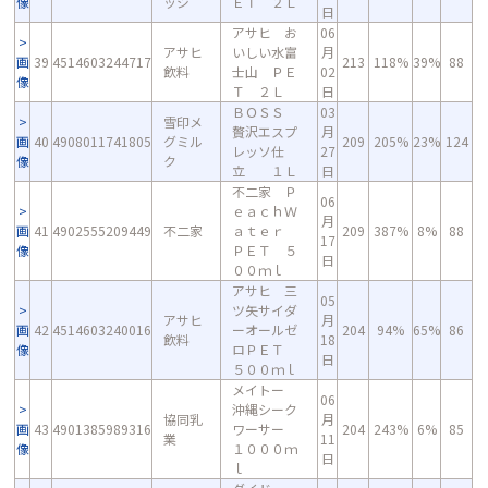
像
ッジ
ＥＴ ２Ｌ
日
アサヒ お
06
アサヒ
いしい水富
月
画
39
4514603244717
213
118%
39%
88
飲料
士山 ＰＥ
02
像
Ｔ ２Ｌ
日
ＢＯＳＳ
03
雪印メ
贅沢エスプ
月
画
40
4908011741805
グミル
209
205%
23%
124
レッソ仕
27
像
ク
立 １Ｌ
日
不二家 Ｐ
06
ｅａｃｈＷ
月
画
41
4902555209449
不二家
ａｔｅｒ
209
387%
8%
88
17
像
ＰＥＴ ５
日
００ｍｌ
アサヒ 三
05
ツ矢サイダ
アサヒ
月
画
42
4514603240016
ーオールゼ
204
94%
65%
86
飲料
18
像
ロＰＥＴ
日
５００ｍｌ
メイトー
06
沖縄シーク
協同乳
月
画
43
4901385989316
ワーサー
204
243%
6%
85
業
11
像
１０００ｍ
日
ｌ