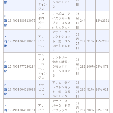
像
５０ｍｌｘ１
ディン
日
２
グス
サッ
サッポロ ア
06
ポロ
イスラガーセ
月
画
13
4901880913076
244
12%
2361
ビー
ブン ３５０
18
像
ル
ｍｌｘ６ｘ４
日
アサヒ ダイ
05
アサ
レクトショッ
月
画
14
4901004018694
ヒビ
ト 缶 ３５
233
91%
15%
2386
27
像
ール
０ｍｌｘ６ｘ
日
４
サン
サントリー
トリ
03
金麦＜糖質７
ーホ
月
画
15
4901777230194
０％ｏｆｆ
232
106%
53%
873
ール
31
像
＞ ５００ｘ
ディン
日
６
グス
アサヒ ダイ
05
アサ
レクトショッ
月
画
16
4901004018687
ヒビ
230
81%
76%
611
ト 缶 ３５
26
像
ール
０ｍｌｘ６
日
アサヒ スー
03
アサ
パーＤ ドラ
月
画
17
4901004018151
ヒビ
イブラック
207
90%
90%
191
30