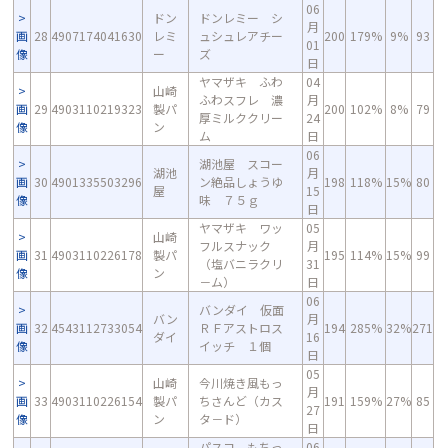
06
ドン
ドンレミー シ
月
画
28
4907174041630
レミ
ュシュレアチー
200
179%
9%
93
01
像
ー
ズ
日
ヤマザキ ふわ
04
山崎
ふわスフレ 濃
月
画
29
4903110219323
製パ
200
102%
8%
79
厚ミルククリー
24
像
ン
ム
日
06
湖池屋 スコー
湖池
月
画
30
4901335503296
ン絶品しょうゆ
198
118%
15%
80
屋
15
像
味 ７５ｇ
日
ヤマザキ ワッ
05
山崎
フルスナック
月
画
31
4903110226178
製パ
195
114%
15%
99
（塩バニラクリ
31
像
ン
－ム）
日
06
バンダイ 仮面
バン
月
画
32
4543112733054
ＲＦアストロス
194
285%
32%
271
ダイ
16
像
イッチ １個
日
05
山崎
今川焼き風もっ
月
画
33
4903110226154
製パ
ちさんど（カス
191
159%
27%
85
27
像
ン
タ－ド）
日
パスコ もちっ
06