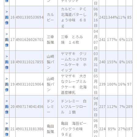
像
ン
ティックＰ
日
カルビー ＰＣ
06
カル
北海道バターし
月
画
16
4901330533694
242
1344%
11%
85
ビー
ょうゆ味 ６８
16
像
ｇ
日
04
三幸
三幸 とろみ
月
画
17
4901626026701
241
177%
6%
115
製菓
焼 １４枚
07
像
日
ヤマザキ クリ
03
山崎
ームたっぷりロ
月
画
18
4903110217855
製パ
240
155%
8%
165
ールケーキ ホ
31
像
ン
イップ
日
ヤマザキ 大き
05
山崎
なクレ－プミル
月
画
19
4903110219064
製パ
239
100%
16%
97
クケ－キ 北海
01
像
ン
道産練乳
日
04
ドン
ドンレミー 白
月
画
20
4907174041456
レミ
いフルーツロー
227
112%
7%
289
01
像
ー
ル １個
日
06
亀田 海苔ピー
亀田
月
画
21
4901313181386
パックうめ味
224
85%
27%
187
製菓
09
像
９８ｇ
日