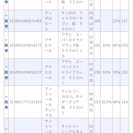
像
ール
缶 ３５０ｍ
日
ｌ
サッ
サッポロ ア
06
ポロ
イスラガーセ
月
画
18
4901880870485
206
23%
157
ビー
ブン 缶 ５
18
像
ル
００ｍｌ
日
アサヒ スー
03
アサ
パーＤドライ
月
画
19
4901004018175
ヒビ
ブラック缶
195
89%
48%
1431
31
像
ール
５００ｍｌｘ
日
６
アサヒ スー
03
アサ
パードライ
月
画
20
4901004018137
ヒビ
ドライブラッ
190
93%
70%
253
31
像
ール
ク ５００ｍ
日
ｌ
サン
サントリー
トリ
06
カロリ。サイ
ーホ
月
画
21
4901777233423
ダークリア
187
813%
48%
104
ール
16
像
缶 ３５０ｍ
ディン
日
ｌ
グス
サン
トリ
サントリー
05
ーホ
シングルモル
月