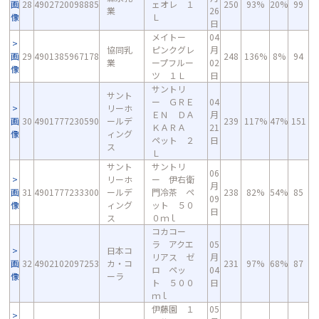
画
28
4902720098885
ェオレ １
250
93%
20%
99
業
26
像
Ｌ
日
メイトー
04
協同乳
ピンクグレ
月
画
29
4901385967178
248
136%
8%
94
業
ープフルー
02
像
ツ １Ｌ
日
サントリ
サント
ー ＧＲＥ
04
リーホ
ＥＮ ＤＡ
月
画
30
4901777230590
ールデ
239
117%
47%
151
ＫＡＲＡ
21
像
ィング
ペット ２
日
ス
Ｌ
サント
サントリ
06
リーホ
ー 伊右衛
月
画
31
4901777233300
ールデ
門冷茶 ペ
238
82%
54%
85
09
像
ィング
ット ５０
日
ス
０ｍｌ
コカコー
ラ アクエ
05
日本コ
リアス ゼ
月
画
32
4902102097253
カ・コ
231
97%
68%
87
ロ ペッ
04
像
ーラ
ト ５００
日
ｍｌ
伊藤園 １
05