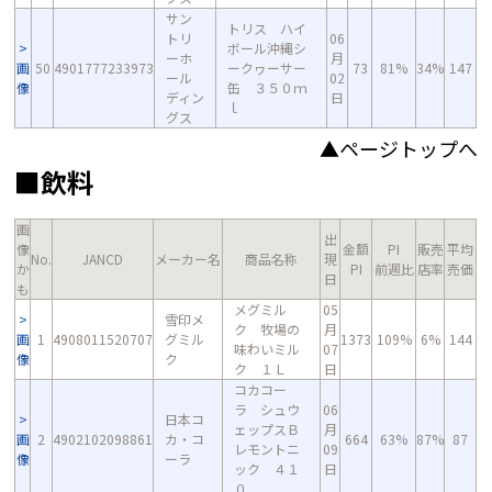
サン
トリス ハイ
トリ
06
ボール沖縄シ
ーホ
月
画
50
4901777233973
ークヮーサー
73
81%
34%
147
ール
02
像
缶 ３５０ｍ
ディン
日
ｌ
グス
▲ページトップへ
■飲料
画
出
像
金額
PI
販売
平均
No.
JANCD
メーカー名
商品名称
現
か
PI
前週比
店率
売価
日
も
メグミル
05
雪印メ
ク 牧場の
月
画
1
4908011520707
グミル
1373
109%
6%
144
味わいミル
07
像
ク
ク １Ｌ
日
コカコー
ラ シュウ
06
日本コ
ェップスＢ
月
画
2
4902102098861
カ・コ
664
63%
87%
87
レモントニ
09
像
ーラ
ック ４１
日
０