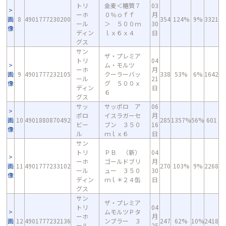
トリ
金麦＜糖質７
03
ーホ
０％ｏｆｆ
月
画
8
4901777230200
354
124%
9%
3321
ール
＞ ５００ｍ
30
像
ディン
ｌｘ６ｘ４
日
グス
サン
ザ・プレミア
トリ
04
ム・モルツ
ーホ
月
画
9
4901777232105
クーラーバッ
338
53%
6%
1642
ール
21
像
グ ５００ｘ
ディン
日
６
グス
サッ
サッポロ ア
06
ポロ
イスラガーセ
月
画
10
4901880870492
285
1357%
56%
601
ビー
ブン ３５０
16
像
ル
ｍｌｘ６
日
サン
トリ
ＰＢ （新）
04
ーホ
ゴールドブリ
月
画
11
4901777233102
270
103%
9%
2268
ール
ュー ３５０
30
像
ディン
ｍｌ＊２４缶
日
グス
サン
ザ・プレミア
トリ
04
ムモルツＰタ
ーホ
月
画
12
4901777232136
ンブラー ３
247
62%
10%
2418
ール
25