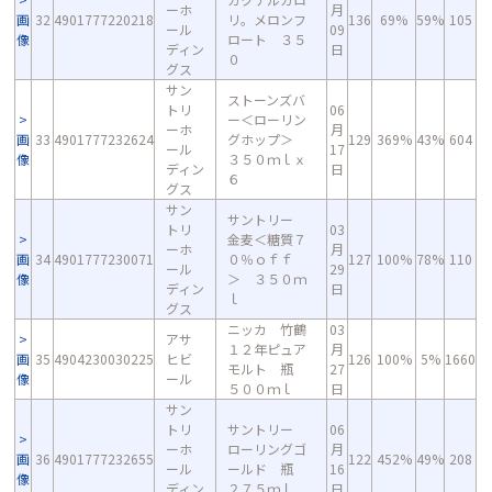
ーホ
月
画
32
4901777220218
リ。メロンフ
136
69%
59%
105
ール
09
像
ロート ３５
ディン
日
０
グス
サン
ストーンズバ
トリ
06
ー＜ローリン
ーホ
月
画
33
4901777232624
グホップ＞
129
369%
43%
604
ール
17
像
３５０ｍｌｘ
ディン
日
６
グス
サン
サントリー
トリ
03
金麦＜糖質７
ーホ
月
画
34
4901777230071
０％ｏｆｆ
127
100%
78%
110
ール
29
像
＞ ３５０ｍ
ディン
日
ｌ
グス
ニッカ 竹鶴
03
アサ
１２年ピュア
月
画
35
4904230030225
ヒビ
126
100%
5%
1660
モルト 瓶
27
像
ール
５００ｍｌ
日
サン
トリ
サントリー
06
ーホ
ローリングゴ
月
画
36
4901777232655
122
452%
49%
208
ール
ールド 瓶
16
像
ディン
２７５ｍｌ
日