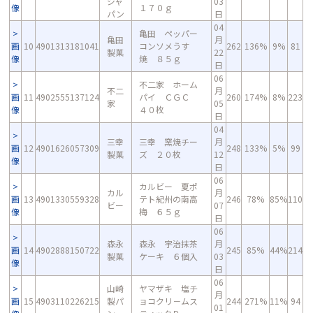
ジャ
03
像
１７０ｇ
パン
日
04
亀田 ペッパー
亀田
月
画
10
4901313181041
コンソメうす
262
136%
9%
81
製菓
22
像
焼 ８５ｇ
日
06
不二家 ホーム
不二
月
画
11
4902555137124
パイ ＣＧＣ
260
174%
8%
223
家
05
像
４０枚
日
04
三幸
三幸 窯焼チー
月
画
12
4901626057309
248
133%
5%
99
製菓
ズ ２０枚
12
像
日
06
カルビー 夏ポ
カル
月
画
13
4901330559328
テト紀州の南高
246
78%
85%
110
ビー
07
像
梅 ６５ｇ
日
06
森永
森永 宇治抹茶
月
画
14
4902888150722
245
85%
44%
214
製菓
ケーキ ６個入
03
像
日
06
山崎
ヤマザキ 塩チ
月
画
15
4903110226215
製パ
ョコクリ－ムス
244
271%
11%
94
01