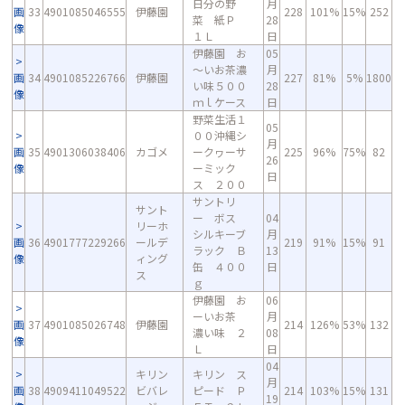
日分の野
月
画
33
4901085046555
伊藤園
228
101%
15%
252
菜 紙Ｐ
28
像
１Ｌ
日
伊藤園 お
05
～いお茶濃
月
画
34
4901085226766
伊藤園
227
81%
5%
1800
い味５００
28
像
ｍｌケース
日
野菜生活１
05
００沖縄シ
月
画
35
4901306038406
カゴメ
ークヮーサ
225
96%
75%
82
26
像
ーミック
日
ス ２００
サントリ
サント
ー ボス
04
リーホ
シルキーブ
月
画
36
4901777229266
ールデ
219
91%
15%
91
ラック Ｂ
13
像
ィング
缶 ４００
日
ス
ｇ
伊藤園 お
06
ーいお茶
月
画
37
4901085026748
伊藤園
214
126%
53%
132
濃い味 ２
08
像
Ｌ
日
04
キリン
キリン ス
月
画
38
4909411049522
ビバレ
ピード Ｐ
214
103%
15%
131
19