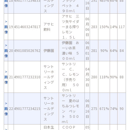
画
18
4901777234833
ールデ
ブラック
291
485%
68%
88
16
像
ィング
ペット ４
日
ス
９０ｍｌ
アサヒ 三
06
ツ矢サイダ
アサヒ
月
画
19
4514603247817
ーまる搾り
283
150%
14%
117
飲料
06
像
レモン
日
１．５Ｌ
伊藤園 お
06
ーいお茶
月
画
20
4901085026762
伊藤園
281
90%
64%
84
濃い味 ５
01
像
００ｍｌ
日
サントリ
サント
ー Ｃ．
04
リーホ
Ｃ．レモン
月
画
21
4901777232310
ールデ
280
118%
90%
88
（手売り
30
像
ィング
用） ５０
日
ス
０ｍｌ
サントリ
サント
ー 夏のは
06
リーホ
ちみつレモ
月
画
22
4901777234215
ールデ
275
671%
74%
90
ン ペッ
16
像
ィング
ト ５００
日
ス
ｍｌ
日本生
ＣＯＯＰ
05