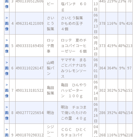
画
3
4901330512606
445
219%
23%
70
ビー
塩パンチ ６０
13
像
ｇ
日
06
さい
さいとう製菓
月
画
4
4962314121009
とう
かもめの玉子
378
116%
8%
416
13
像
製菓
４個
日
06
ロッ
ロッテ 夏のチ
月
画
5
4903333169450
テ商
ョコパイコーヒ
373
419%
48%
213
16
像
事
ーゼリー ６個
日
ヤマザキ まる
06
山崎
ごとバナナはち
月
画
6
4903110226147
製パ
364
364%
9%
97
みつレモンソー
01
像
ン
ス
日
06
亀田 ひんやり
亀田
月
画
7
4901313181522
ハッピーター
302
302%
52%
151
製菓
14
像
ン １００ｇ
日
06
明治 チョコま
月
画
8
4902777225654
明治
で焼いたたけの
286
392%
48%
154
16
像
この里 ４０ｇ
日
シジ
04
ＣＧＣ ひとく
シー
月
画
9
4901870298312
ちチョコパイ
268
116%
19%
218