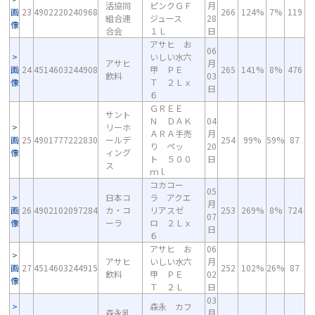
活協同
ピンクＧＦ
月
画
23
4902220240968
266
124%
7%
119
組合連
ジュース
28
像
合会
１Ｌ
日
アサヒ お
06
いしい水六
アサヒ
月
画
24
4514603244908
甲 ＰＥ
265
141%
8%
476
飲料
03
像
Ｔ ２Ｌｘ
日
６
ＧＲＥＥ
サント
Ｎ ＤＡＫ
04
リーホ
ＡＲＡ手売
月
画
25
4901777222830
ールデ
254
99%
59%
87
り ペッ
20
像
ィング
ト ５００
日
ス
ｍｌ
コカコー
05
日本コ
ラ アクエ
月
画
26
4902102097284
カ・コ
リアスゼ
253
269%
8%
724
07
像
ーラ
ロ ２Ｌｘ
日
６
アサヒ お
06
アサヒ
いしい水六
月
画
27
4514603244915
252
102%
26%
87
飲料
甲 ＰＥ
02
像
Ｔ ２Ｌ
日
03
森永 カフ
森永乳
月