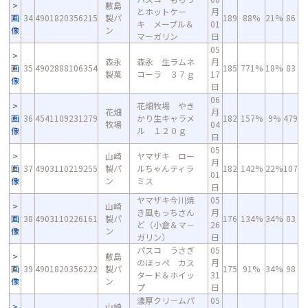
敷島
とホットケー
月
画
34
4901820356215
製パ
189
88%
21%
86
キ メープル＆
01
像
ン
マーガリン
日
05
森永
森永 生ラムネ
月
画
35
4902888106354
185
771%
18%
83
製菓
コーラ ３７ｇ
17
像
日
06
花畑牧場 やき
花畑
月
画
36
4541109231279
かり生キャラメ
182
157%
9%
479
牧場
04
像
ル １２０ｇ
日
05
山崎
ヤマザキ ロー
月
画
37
4903110219255
製パ
ルちゃんティラ
182
142%
22%
107
01
像
ン
ミス
日
ヤマザキ今川焼
05
山崎
き風もっちさん
月
画
38
4903110226161
製パ
176
134%
34%
83
ど（小倉＆マ－
26
像
ン
ガリン）
日
パスコ うさぎ
05
敷島
のほっぺ カス
月
画
39
4901820356222
製パ
175
91%
34%
98
タード＆ホイッ
31
像
ン
プ
日
濃厚クリ－ムパ
05
山崎