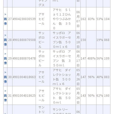
ディン
ｍｌ
日
グス
アサヒ Ｓｌ
06
アサ
ａｔ１２ひん
月
画
27
4904230030539
ヒビ
やりつぶみか
162
83%
53%
104
07
像
ール
ん 缶 ３５
日
０
サッ
サッポロ ア
06
ポロ
イスラガーセ
月
画
28
4901880870508
150
19%
868
ビー
ブン缶 ５０
18
像
ル
０ｍｌｘ６
日
サッ
サッポロ ア
06
ポロ
イスラガーセ
月
画
29
4901880870478
147
408%
56%
109
ビー
ブン 缶 ３
17
像
ル
５０ｍｌ
日
アサヒ ダイ
05
アサ
レクトショッ
月
画
30
4901004018663
ヒビ
147
96%
40%
883
ト缶 ５００
26
像
ール
ｍｌｘ６
日
アサヒ ダイ
05
アサ
レクトショッ
月
画
31
4901004018625
ヒビ
143
90%
62%
160
ト 缶 ５０
26
像
ール
０ｍｌ
日
サン
サントリー
トリ
06
カクテルカロ