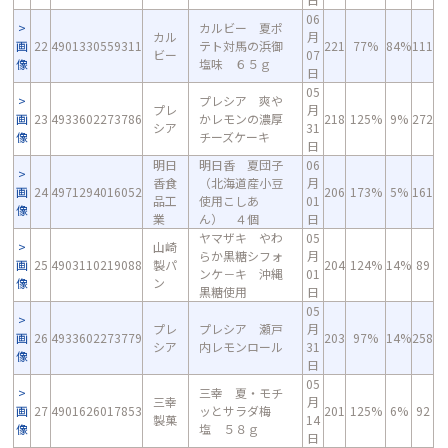
06
カルビー 夏ポ
カル
月
画
22
4901330559311
テト対馬の浜御
221
77%
84%
111
ビー
07
像
塩味 ６５ｇ
日
05
プレシア 爽や
プレ
月
画
23
4933602273786
かレモンの濃厚
218
125%
9%
272
シア
31
像
チーズケーキ
日
明日
明日香 夏団子
06
香食
（北海道産小豆
月
画
24
4971294016052
206
173%
5%
161
品工
使用こしあ
01
像
業
ん） ４個
日
ヤマザキ やわ
05
山崎
らか黒糖シフォ
月
画
25
4903110219088
製パ
204
124%
14%
89
ンケ－キ 沖縄
01
像
ン
黒糖使用
日
05
プレ
プレシア 瀬戸
月
画
26
4933602273779
203
97%
14%
258
シア
内レモンロール
31
像
日
05
三幸 夏・モチ
三幸
月
画
27
4901626017853
ッとサラダ梅
201
125%
6%
92
製菓
14
像
塩 ５８ｇ
日