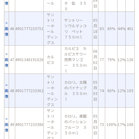
09
像
ール
チ 缶 ３５
日
０
サン
トリ
サントリー
05
ーホ
ソウルマッコ
月
画
46
4901777233751
83
89%
44%
401
ール
リ ペット
18
像
ディン
７５０ｍｌ
日
グス
カルピス カ
06
ルピスサワー
カル
月
画
47
4901340191020
完熟マンゴ
77
79%
12%
126
ピス
02
像
ー ３５０ｍ
日
ｌ
サン
トリ
カロリ。太陽
05
ーホ
のパイナップ
月
画
48
4901777233362
74
80%
12%
105
ール
ル ３５０ｍ
03
像
ディン
ｌ
日
グス
サン
トリ
カロリ。楽園
05
ーホ
のパッション
月
画
49
4901777233386
73
100%
17%
106
ール
フルーツ ３
03
像
ディン
５０ｍｌ
日
グス