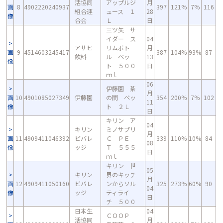
活協同
アップルジ
月
画
8
4902220240937
397
121%
7%
116
組合連
ュース １
28
像
合会
Ｌ
日
三ツ矢 サ
イダー ス
04
アサヒ
リムボト
月
画
9
4514603245417
387
104%
93%
87
飲料
ル ペッ
13
像
ト ５００
日
ｍｌ
06
伊藤園 茶
月
画
10
4901085027349
伊藤園
の間 ペッ
354
200%
7%
102
11
像
ト ２Ｌ
日
キリン ア
04
キリン
ミノサプリ
月
画
11
4909411046392
ビバレ
Ｃ ＰＥ
339
110%
10%
84
08
像
ッジ
Ｔ ５５５
日
ｍｌ
キリン 世
05
キリン
界のキッチ
月
画
12
4909411050160
ビバレ
ンからソル
325
273%
60%
90
04
像
ッジ
ティライ
日
チ ５００
日本生
04
ＣＯＯＰ
活協同
月