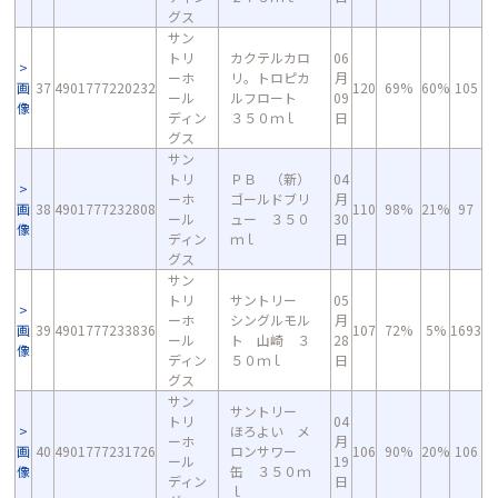
グス
サン
トリ
カクテルカロ
06
ーホ
リ。トロピカ
月
画
37
4901777220232
120
69%
60%
105
ール
ルフロート
09
像
ディン
３５０ｍｌ
日
グス
サン
トリ
ＰＢ （新）
04
ーホ
ゴールドブリ
月
画
38
4901777232808
110
98%
21%
97
ール
ュー ３５０
30
像
ディン
ｍｌ
日
グス
サン
トリ
サントリー
05
ーホ
シングルモル
月
画
39
4901777233836
107
72%
5%
1693
ール
ト 山崎 ３
28
像
ディン
５０ｍｌ
日
グス
サン
サントリー
トリ
04
ほろよい メ
ーホ
月
画
40
4901777231726
ロンサワー
106
90%
20%
106
ール
19
像
缶 ３５０ｍ
ディン
日
ｌ