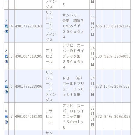
ディン
日
６
グス
サン
サントリー
トリ
03
金麦 糖質７
ーホ
月
画
4
4901777230163
０％ｏｆｆ
466
109%
21%
2342
ール
29
像
３５０ｘ６ｘ
ディン
日
４
グス
アサヒ スー
04
アサ
パーＤドライ
月
画
5
4901004018205
ヒビ
ブラック缶
390
92%
13%
4095
01
像
ール
３５０ｘ６ｘ
日
４
サン
トリ
ＰＢ （新）
04
ーホ
ゴールドブリ
月
画
6
4901777233096
373
104%
20%
568
ール
ュー ３５０
30
像
ディン
ｍｌ＊６缶
日
グス
アサヒ スー
03
アサ
パーＤドライ
月
画
7
4901004018199
ヒビ
ブラック缶
372
84%
80%
1059
31
像
ール
３５０ｍｌｘ
日
６
サン