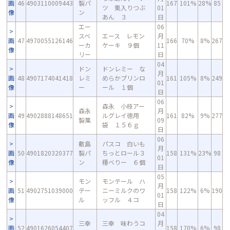
画
46
4903110009443
製パ
167
101%
28%
85
ツ 栗入りつぶ
01
像
ン
あん ３
日
エー
06
スベ
エース レモン
月
画
47
4970055126146
166
70%
8%
267
ーカ
ケーキ ９個
11
像
リー
日
04
ドン
ドンレミー な
月
画
48
4907174041418
レミ
めらかプリンロ
161
105%
8%
249
01
像
ー
ール １個
日
06
森永 小枝アー
森永
月
画
49
4902888148651
ルグレイ徳用
161
82%
9%
277
製菓
09
像
袋 １５６ｇ
日
06
敷島
パスコ 白いも
月
画
50
4901820320377
製パ
ちっとロール３
158
131%
23%
98
01
像
ン
種べりー ６個
日
05
モン
モンテール ハ
月
画
51
4902751039000
テー
ニーミルクのワ
158
122%
6%
190
01
像
ル
ッフル ４コ
日
04
三幸
三幸 味わうコ
月
画
52
4901626054407
158
170%
6%
98