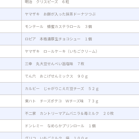
明治 クリスピーズ ６粒
ヤマザキ お餅が入った抹茶ドーナツつぶ
モンテール 蜂蜜カステラロール ３個
ロピア 本格濃厚生チョコシュー １個
ヤマザキ ロ－ルケ－キ（いちごクリ－ム）
三幸 丸大豆せんべい旨塩味 ７枚
でん六 おこげせんミックス ９０ｇ
カルビー じゃがりこえだ豆チーズ ５２ｇ
東ハト チーズポテコ Ｗチーズ味 ７３ｇ
不二家 カントリーマアムバニラ＆苺ミルク ２０枚
ドンレミー なめらかプリンロール １個
グリコ いちごミルク 袋 １００ｇ