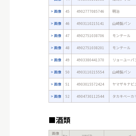
画像
45
4902777085746
明治
画像
46
4903110215141
山崎製パン
画像
47
4902751038706
モンテール
画像
48
4902751038201
モンテール
画像
49
4903380441370
リョーユーパ
画像
50
4903110215554
山崎製パン
画像
51
4903015572424
ヤマザキナビ
画像
52
4904730112544
タカキベーカ
■酒類
画像
No.
JANCD
メー