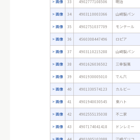
画像
33
4902777108506
明治
画像
34
4903110003366
山崎製パン
画像
35
4902751037709
モンテール
画像
36
4560308447496
ロピア
画像
37
4903110215288
山崎製パン
画像
38
4901626036502
三幸製菓
画像
39
4901930005010
でん六
画像
40
4901330574123
カルビー
画像
41
4901940030545
東ハト
画像
42
4902555135038
不二家
画像
43
4907174041418
ドンレミー
画像
44
4901005102088
江崎グリコ