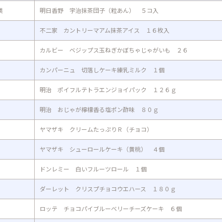
業
明日香野 宇治抹茶団子（粒あん） ５コ入
不二家 カントリーマアム抹茶アイス １６枚入
カルビー ベジップス玉ねぎかぼちゃじゃがいも ２６
カンパーニュ 切落しケーキ練乳ミルク １個
明治 ポイフルテトラエンジョイパック １２６ｇ
明治 おじゃが檸檬香る塩ポン酢味 ８０ｇ
ヤマザキ クリームたっぷりＲ（チョコ）
ヤマザキ シューロールケーキ（黄桃） ４個
ドンレミー 白いフルーツロール １個
ダーレット クリスプチョコウエハース １８０ｇ
ロッテ チョコパイブルーベリーチーズケーキ ６個