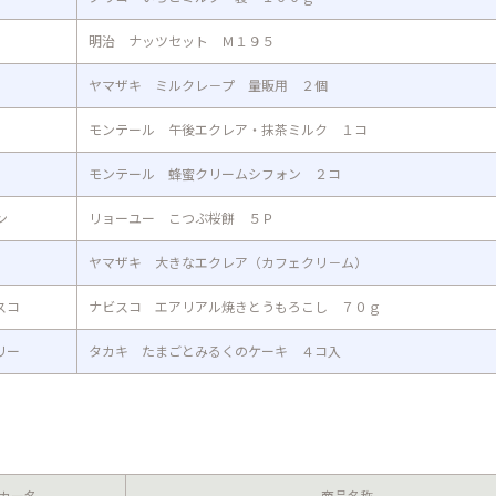
明治 ナッツセット Ｍ１９５
ヤマザキ ミルクレ－プ 量販用 ２個
モンテール 午後エクレア・抹茶ミルク １コ
モンテール 蜂蜜クリームシフォン ２コ
ン
リョーユー こつぶ桜餅 ５Ｐ
ヤマザキ 大きなエクレア（カフェクリ－ム）
スコ
ナビスコ エアリアル焼きとうもろこし ７０ｇ
リー
タカキ たまごとみるくのケーキ ４コ入
カー名
商品名称