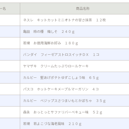
ー名
商品名称
ネスレ キットカットミニオトナの甘さ抹茶 １２枚
亀田 柿の種 梅しそ ２４０ｇ
若鳩 お徳用海鮮お好み １８０ｇ
バンダイ フィーゼアストロスイッチＤＸ １コ
ヤマザキ クリームたっぷりロールケーキ
カルビー 堅あげポテトゆずこしょう味 ６５ｇ
パスコ ホットケーキメープルマーガリン ４コ
カルビー ベジップスさつまいもとかぼちゃ ３５ｇ
森永 おっとっとサファリバーベキュー味 ５２ｇ
若鳩 若よこづな海老風味 ２１０ｇ