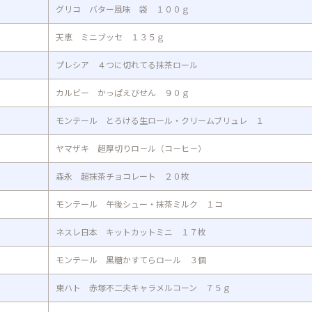
グリコ バター風味 袋 １００ｇ
天恵 ミニブッセ １３５ｇ
プレシア ４つに切れてる抹茶ロール
カルビー かっぱえびせん ９０ｇ
モンテール とろける生ロール・クリームブリュレ １
ヤマザキ 超厚切りロ－ル（コ－ヒ－）
森永 超抹茶チョコレート ２０枚
モンテール 午後シュー・抹茶ミルク １コ
ネスレ日本 キットカットミニ １７枚
モンテール 黒糖かすてらロール ３個
東ハト 赤塚不二夫キャラメルコーン ７５ｇ