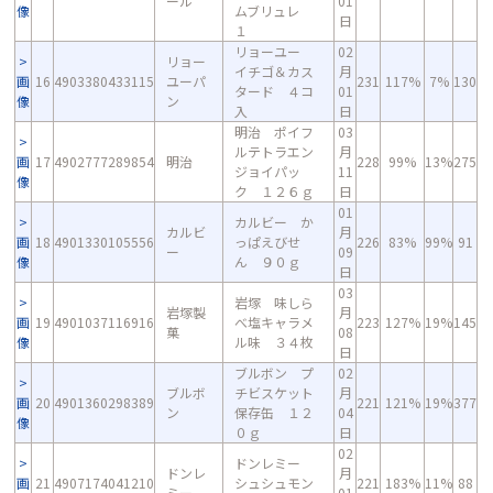
ール
01
像
ムブリュレ
日
１
リョーユー
02
リョー
イチゴ＆カス
月
画
16
4903380433115
ユーパ
231
117%
7%
130
タード ４コ
01
像
ン
入
日
明治 ポイフ
03
ルテトラエン
月
画
17
4902777289854
明治
228
99%
13%
275
ジョイパッ
11
像
ク １２６ｇ
日
01
カルビー か
カルビ
月
画
18
4901330105556
っぱえびせ
226
83%
99%
91
ー
09
像
ん ９０ｇ
日
03
岩塚 味しら
岩塚製
月
画
19
4901037116916
べ塩キャラメ
223
127%
19%
145
菓
08
像
ル味 ３４枚
日
ブルボン プ
02
ブルボ
チビスケット
月
画
20
4901360298389
221
121%
19%
377
ン
保存缶 １２
04
像
０ｇ
日
02
ドンレミー
ドンレ
月
画
21
4907174041210
シュシュモン
221
183%
11%
88
ミー
01