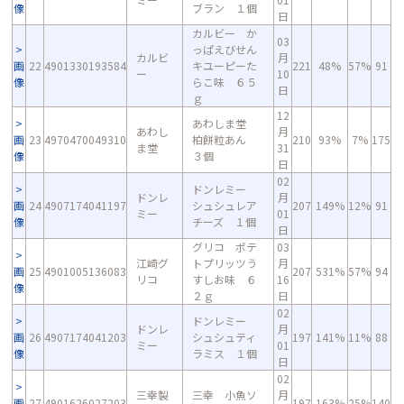
像
ブラン １個
日
カルビー か
03
っぱえびせん
カルビ
月
画
22
4901330193584
キユーピーた
221
48%
57%
91
ー
10
像
らこ味 ６５
日
ｇ
12
あわしま堂
あわし
月
画
23
4970470049310
柏餅粒あん
210
93%
7%
175
ま堂
31
像
３個
日
02
ドンレミー
ドンレ
月
画
24
4907174041197
シュシュレア
207
149%
12%
91
ミー
01
像
チーズ １個
日
グリコ ポテ
03
江崎グ
トプリッツう
月
画
25
4901005136083
207
531%
57%
94
リコ
すしお味 ６
16
像
２ｇ
日
02
ドンレミー
ドンレ
月
画
26
4907174041203
シュシュティ
197
141%
11%
88
ミー
01
像
ラミス １個
日
02
三幸製
三幸 小魚ソ
月
画
27
4901626027203
197
163%
25%
140