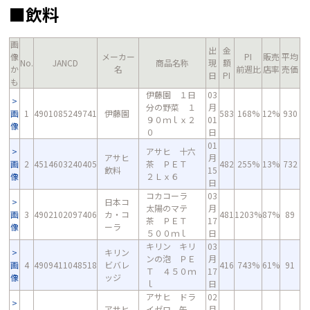
■飲料
画
出
金
像
メーカー
PI
販売
平均
No.
JANCD
商品名称
現
額
か
名
前週比
店率
売価
日
PI
も
伊藤園 １日
03
分の野菜 １
月
画
1
4901085249741
伊藤園
583
168%
12%
930
９０ｍｌｘ２
01
像
０
日
01
アサヒ 十六
アサヒ
月
画
2
4514603240405
茶 ＰＥＴ
482
255%
13%
732
飲料
15
像
２Ｌｘ６
日
コカコーラ
03
日本コ
太陽のマテ
月
画
3
4902102097406
カ・コ
481
1203%
87%
89
茶 ＰＥＴ
17
像
ーラ
５００ｍｌ
日
キリン キリ
03
キリン
ンの泡 ＰＥ
月
画
4
4909411048518
ビバレ
416
743%
61%
91
Ｔ ４５０ｍ
17
像
ッジ
ｌ
日
アサヒ ドラ
02
アサヒ
イゼロ 缶
月