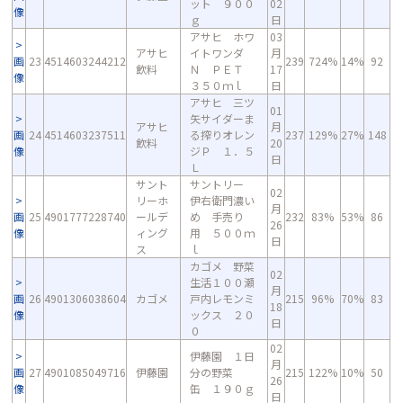
ット ９００
02
像
ｇ
日
アサヒ ホワ
03
アサヒ
イトワンダ
月
画
23
4514603244212
239
724%
14%
92
飲料
Ｎ ＰＥＴ
17
像
３５０ｍｌ
日
アサヒ 三ツ
01
矢サイダーま
アサヒ
月
画
24
4514603237511
る搾りオレン
237
129%
27%
148
飲料
20
像
ジＰ １．５
日
Ｌ
サント
サントリー
02
リーホ
伊右衛門濃い
月
画
25
4901777228740
ールデ
め 手売り
232
83%
53%
86
26
像
ィング
用 ５００ｍ
日
ス
ｌ
カゴメ 野菜
02
生活１００瀬
月
画
26
4901306038604
カゴメ
戸内レモンミ
215
96%
70%
83
18
像
ックス ２０
日
０
02
伊藤園 １日
月
画
27
4901085049716
伊藤園
分の野菜
215
122%
10%
50
26
像
缶 １９０ｇ
日