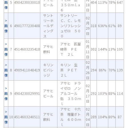
画
5
4904230030010
404
113%
78%
647
ビール
３５０ｍｌｘ
18
像
６
日
サント
サントリー
02
リーホ
Ｃ．Ｃ．レモ
月
画
6
4901777230408
ールデ
ンリフレッシ
318
636%
61%
89
29
像
ィング
ュゼロ ５０
日
ス
０
01
アサヒ 匠屋
アサヒ
月
画
7
4514603235418
緑茶 ＰＥ
302
144%
13%
105
飲料
11
像
Ｔ ２Ｌ
日
02
キリン
キリン 生
月
画
8
4909411048419
ビバレ
茶 ＰＥＴ
294
86%
70%
139
26
像
ッジ
２Ｌ
日
アサヒ ドラ
02
イゼロ ノン
アサヒ
月
画
9
4904230029991
アルコール
292
103%
88%
114
ビール
17
像
缶 ３５０ｍ
日
ｌ
アサヒ 十六
02
アサヒ
茶 増量ボト
月
画
10
4514603240511
289
104%
80%
87
飲料
ル ６００ｍ
04
像
ｌ
日