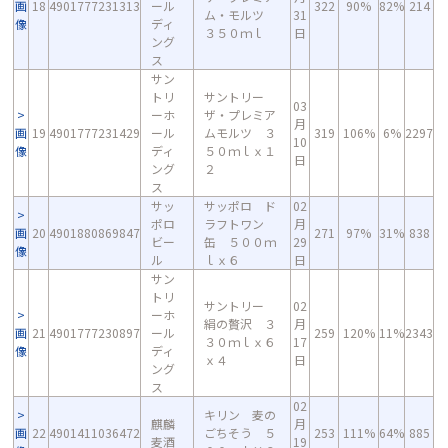
画
18
4901777231313
ール
322
90%
82%
214
ム・モルツ
31
像
ディ
３５０ｍｌ
日
ング
ス
サン
トリ
サントリー
03
ーホ
ザ・プレミア
月
画
19
4901777231429
ール
ムモルツ ３
319
106%
6%
2297
10
像
ディ
５０ｍｌｘ１
日
ング
２
ス
サッ
サッポロ ド
02
ポロ
ラフトワン
月
画
20
4901880869847
271
97%
31%
838
ビー
缶 ５００ｍ
29
像
ル
ｌｘ６
日
サン
トリ
サントリー
02
ーホ
絹の贅沢 ３
月
画
21
4901777230897
ール
259
120%
11%
2343
３０ｍｌｘ６
17
像
ディ
ｘ４
日
ング
ス
02
キリン 麦の
麒麟
月
画
22
4901411036472
ごちそう ５
253
111%
64%
885
麦酒
19