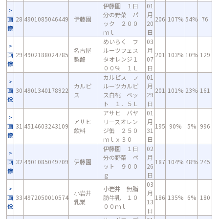
伊藤園 １日
01
分の野菜 パ
月
画
28
4901085046449
伊藤園
206
107%
54%
76
ック ２００
20
像
ｍｌ
日
めいらく フ
03
名古屋
ルーツフェス
月
画
29
4902188024785
201
103%
10%
129
製酪
タオレンジ１
07
像
００％ １Ｌ
日
カルピス フ
01
カルピ
ルーツカルピ
月
画
30
4901340178922
201
101%
23%
161
ス
ス白桃 ペッ
29
像
ト １．５Ｌ
日
アサヒ バヤ
01
アサヒ
リースオレン
月
画
31
4514603243109
195
90%
5%
996
飲料
ジ缶 ２５０
31
像
ｍｌｘ３０
日
伊藤園 １日
02
分の野菜 ペ
月
画
32
4901085049709
伊藤園
187
104%
48%
245
ット ９００
26
像
ｇ
日
03
小岩井 無脂
小岩井
月
画
33
4972050010574
肪牛乳 １０
186
135%
6%
180
乳業
13
像
００ｍｌ
日