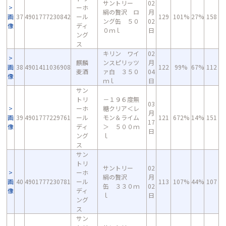
サントリー
02
ーホ
絹の贅沢 ロ
月
画
37
4901777230842
ール
129
101%
27%
158
ング缶 ５０
02
像
ディ
０ｍｌ
日
ング
ス
キリン ワイ
02
麒麟
ンスピリッツ
月
画
38
4901411036908
122
99%
67%
112
麦酒
ァ白 ３５０
04
像
ｍｌ
日
サン
トリ
－１９６度無
03
ーホ
糖クリア＜レ
月
画
39
4901777229761
ール
モン＆ライム
121
672%
14%
151
17
像
ディ
＞ ５００ｍ
日
ング
ｌ
ス
サン
トリ
サントリー
02
ーホ
絹の贅沢
月
画
40
4901777230781
ール
113
107%
44%
107
缶 ３３０ｍ
02
像
ディ
ｌ
日
ング
ス
サン