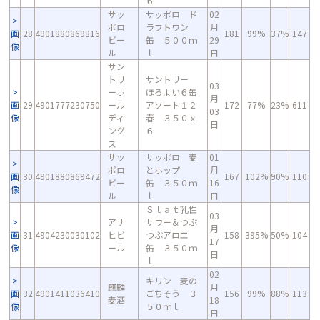
６
サッ
サッポロ ド
02
ポロ
ラフトワン
月
画
28
4901880869816
181
99%
37%
147
ビー
缶 ５００ｍ
29
像
ル
ｌ
日
サン
トリ
サントリー
03
ーホ
ほろよい６缶
月
画
29
4901777230750
ール
アソート１２
172
77%
23%
611
03
像
ディ
春 ３５０ｘ
日
ング
６
ス
サッ
サッポロ 麦
01
ポロ
とホップ
月
画
30
4901880869472
167
102%
90%
110
ビー
缶 ３５０ｍ
16
像
ル
ｌ
日
Ｓｌａｔ乳性
03
アサ
サワー＆つぶ
月
画
31
4904230030102
ヒビ
つぶアロエ
158
395%
50%
104
17
像
ール
缶 ３５０ｍ
日
ｌ
02
キリン 麦の
麒麟
月
画
32
4901411036410
ごちそう ３
156
99%
88%
113
麦酒
18
像
５０ｍｌ
日