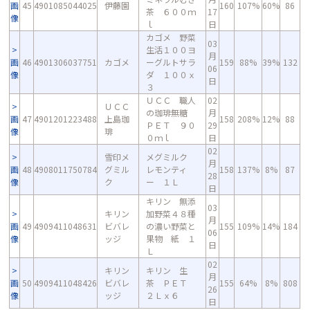
画
45
4901085044025
伊藤園
160
107%
60%
86
茶 ６００ｍ
17
像
ｌ
日
カゴメ 野菜
03
生活１００ヨ
月
画
46
4901306037751
カゴメ
ーグルトサラ
159
88%
39%
132
06
像
ダ １００ｘ
日
３
ＵＣＣ 職人
02
ＵＣＣ
の珈琲無糖
月
画
47
4901201223488
上島珈
158
208%
12%
88
ＰＥＴ ９０
29
像
琲
０ｍｌ
日
02
雪印メ
メグミルク
月
画
48
4908011750784
グミル
レモンティ
158
137%
8%
87
28
像
ク
ー １Ｌ
日
キリン 無添
03
キリン
加野菜４８種
月
画
49
4909411048631
ビバレ
の濃い野菜と
155
109%
14%
184
06
像
ッジ
果物 紙 １
日
Ｌ
02
キリン
キリン 生
月
画
50
4909411048426
ビバレ
茶 ＰＥＴ
155
64%
8%
808
26
像
ッジ
２Ｌｘ６
日