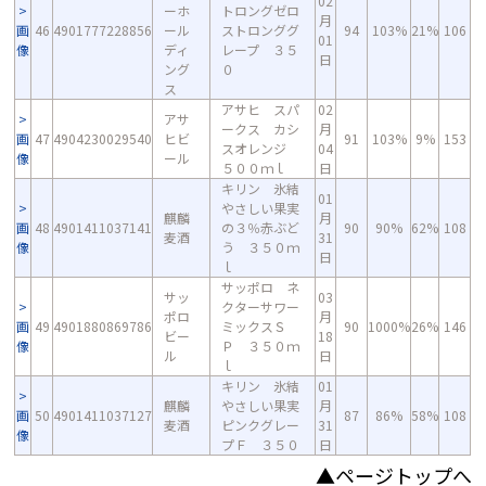
02
ーホ
トロングゼロ
月
画
46
4901777228856
ール
ストロンググ
94
103%
21%
106
01
像
ディ
レープ ３５
日
ング
０
ス
アサヒ スパ
02
アサ
ークス カシ
月
画
47
4904230029540
ヒビ
91
103%
9%
153
スオレンジ
04
像
ール
５００ｍｌ
日
キリン 氷結
01
やさしい果実
麒麟
月
画
48
4901411037141
の３％赤ぶど
90
90%
62%
108
麦酒
31
像
う ３５０ｍ
日
ｌ
サッポロ ネ
サッ
03
クターサワー
ポロ
月
画
49
4901880869786
ミックスＳ
90
1000%
26%
146
ビー
18
像
Ｐ ３５０ｍ
ル
日
ｌ
キリン 氷結
01
麒麟
やさしい果実
月
画
50
4901411037127
87
86%
58%
108
麦酒
ピンクグレー
31
像
プＦ ３５０
日
▲ページトップへ