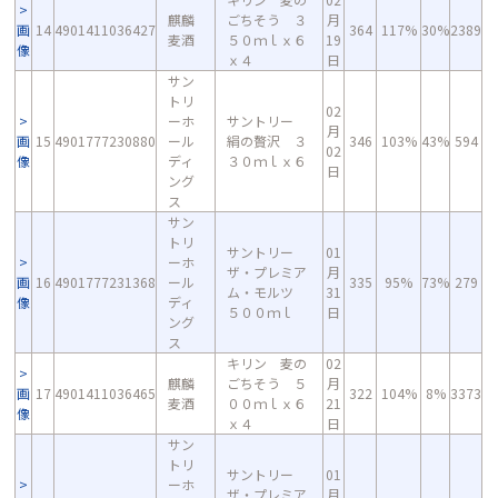
麒麟
ごちそう ３
月
画
14
4901411036427
364
117%
30%
2389
麦酒
５０ｍｌｘ６
19
像
ｘ４
日
サン
トリ
02
ーホ
サントリー
月
画
15
4901777230880
ール
絹の贅沢 ３
346
103%
43%
594
02
像
ディ
３０ｍｌｘ６
日
ング
ス
サン
トリ
サントリー
01
ーホ
ザ・プレミア
月
画
16
4901777231368
ール
335
95%
73%
279
ム・モルツ
31
像
ディ
５００ｍｌ
日
ング
ス
キリン 麦の
02
麒麟
ごちそう ５
月
画
17
4901411036465
322
104%
8%
3373
麦酒
００ｍｌｘ６
21
像
ｘ４
日
サン
トリ
サントリー
01
ーホ
ザ・プレミア
月