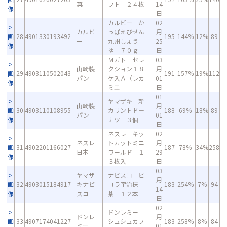
菓
フト ２４枚
14
像
日
カルビー か
02
カルビ
っぱえびせん
月
画
28
4901330193492
195
144%
12%
89
ー
九州しょう
25
像
ゆ ７０ｇ
日
Ｍガト－セレ
03
山崎製
クション１８
月
画
29
4903110502043
191
157%
19%
112
パン
ケ入Ａ（レカ
01
像
ミエ
日
01
ヤマザキ 新
山崎製
月
画
30
4903110108955
カリントド－
188
69%
18%
89
パン
01
像
ナツ ３個
日
ネスレ キッ
02
ネスレ
トカットミニ
月
画
31
4902201166027
187
78%
34%
258
日本
ワールド １
29
像
３枚入
日
03
ヤマザ
ナビスコ ピ
月
画
32
4903015184917
キナビ
コラ宇治抹
183
254%
7%
94
14
像
スコ
茶 １２本
日
02
ドンレミー
ドンレ
月
画
33
4907174041227
シュシュカプ
183
258%
8%
84
ミー
01