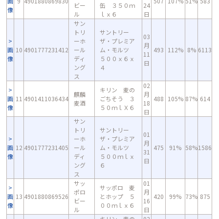
画
9
4901880869830
507
107%
51%
583
ビー
缶 ３５０ｍ
24
像
ル
ｌｘ６
日
サン
トリ
サントリー
03
ーホ
ザ・プレミア
月
画
10
4901777231412
ール
ム・モルツ
493
112%
8%
6113
11
像
ディ
５００ｘ６ｘ
日
ング
４
ス
02
キリン 麦の
麒麟
月
画
11
4901411036434
ごちそう ３
488
105%
87%
614
麦酒
18
像
５０ｍｌＸ６
日
サン
トリ
サントリー
01
ーホ
ザ・プレミア
月
画
12
4901777231405
ール
ム・モルツ
475
91%
58%
1586
31
像
ディ
５００ｍｌｘ
日
ング
６
ス
サッ
01
サッポロ 麦
ポロ
月
画
13
4901880869526
とホップ ５
420
99%
73%
875
ビー
16
像
００ｍｌｘ６
ル
日
キリン 麦の
02