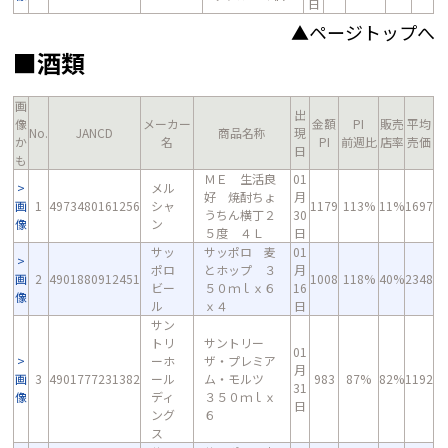
日
▲ページトップへ
■酒類
画
出
像
メーカー
金額
PI
販売
平均
No.
JANCD
商品名称
現
か
名
PI
前週比
店率
売価
日
も
ＭＥ 生活良
01
メル
好 焼酎ちょ
月
画
1
4973480161256
シャ
1179
113%
11%
1697
うちん横丁２
30
像
ン
５度 ４Ｌ
日
サッ
サッポロ 麦
01
ポロ
とホップ ３
月
画
2
4901880912451
1008
118%
40%
2348
ビー
５０ｍｌｘ６
16
像
ル
ｘ４
日
サン
トリ
サントリー
01
ーホ
ザ・プレミア
月
画
3
4901777231382
ール
ム・モルツ
983
87%
82%
1192
31
像
ディ
３５０ｍｌｘ
日
ング
６
ス