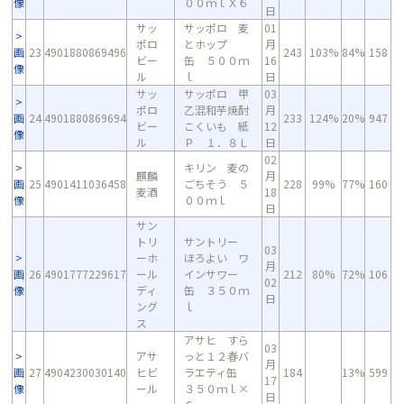
像
００ｍｌＸ６
日
サッ
サッポロ 麦
01
ポロ
とホップ
月
画
23
4901880869496
243
103%
84%
158
ビー
缶 ５００ｍ
16
像
ル
ｌ
日
サッ
サッポロ 甲
03
ポロ
乙混和芋焼酎
月
画
24
4901880869694
233
124%
20%
947
ビー
こくいも 紙
12
像
ル
Ｐ １．８Ｌ
日
02
キリン 麦の
麒麟
月
画
25
4901411036458
ごちそう ５
228
99%
77%
160
麦酒
18
像
００ｍｌ
日
サン
トリ
サントリー
03
ーホ
ほろよい ワ
月
画
26
4901777229617
ール
インサワー
212
80%
72%
106
02
像
ディ
缶 ３５０ｍ
日
ング
ｌ
ス
アサヒ すら
03
アサ
っと１２春バ
月
画
27
4904230030140
ヒビ
ラエティ缶
184
13%
599
17
像
ール
３５０ｍｌ×
日