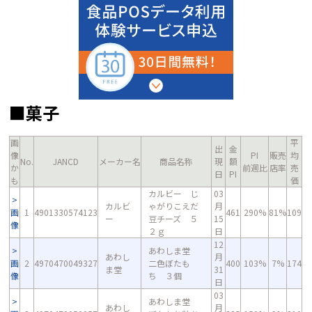
■菓子
画
平
出
金
像
PI
販売
均
No.
JANCD
メーカー名
商品名称
現
額
か
前週比
店率
売
日
PI
も
価
カルビー じ
03
カルビ
ゃがりこえだ
月
画
1
4901330574123
461
290%
81%
109
ー
豆チーズ ５
15
像
２ｇ
日
12
あわしま堂
あわし
月
画
2
4970470049327
二色ぼたも
400
103%
7%
174
ま堂
31
像
ち ３個
日
03
あわしま堂
あわし
月