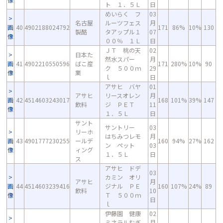
ト １．５Ｌ
日
めいらく フ
03
名古屋
ルーツフェス
月
画
40
4902188024792
171
86%
10%
130
製酪
タアップル１
07
像
００％ １Ｌ
日
ＪＴ 桃の天
02
日本た
然水スパー
月
画
41
4902210550596
ばこ産
171
280%
10%
90
ク ５００ｍ
29
像
業
ｌ
日
アサヒ バヤ
01
アサヒ
リースオレン
月
画
42
4514603243017
168
101%
39%
147
飲料
ジ ＰＥＴ
11
像
１．５Ｌ
日
サント
サントリー
03
リーホ
はちみつレモ
月
画
43
4901777230255
ールデ
160
94%
27%
162
ン ペット
03
像
ィング
１．５Ｌ
日
ス
アサヒ ドデ
03
カミン オリ
アサヒ
月
画
44
4514603239416
ジナル ＰＥ
160
107%
24%
89
飲料
10
像
Ｔ ５００ｍ
日
ｌ
伊藤園 健康
02
ミネラルむぎ
月