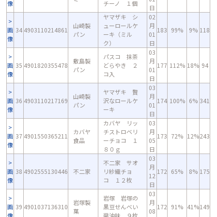
像
チーノ １個
日
ヤマザキ シ
02
山崎製
ューロールケ
月
画
34
4903110214861
183
99%
9%
118
パン
ーキ（ミル
01
像
ク）
日
03
パスコ 抹茶
敷島製
月
画
35
4901820355478
どらやき ２
177
112%
18%
94
パン
01
像
コ入
日
03
ヤマザキ 贅
山崎製
月
画
36
4903110217169
沢なロールケ
174
100%
6%
341
パン
01
像
ーキ
日
カバヤ リッ
03
カバヤ
チストロベリ
月
画
37
4901550365211
173
72%
12%
243
食品
ーチョコ １
05
像
８０ｇ
日
03
不二家 サオ
月
画
38
4902555130446
不二家
リ紗織チョ
172
65%
8%
175
12
像
コ １２枚
日
03
岩塚 岩塚の
岩塚製
月
画
39
4901037136310
黒豆せんべい
172
91%
41%
149
菓
08
像
醤油味 ９枚