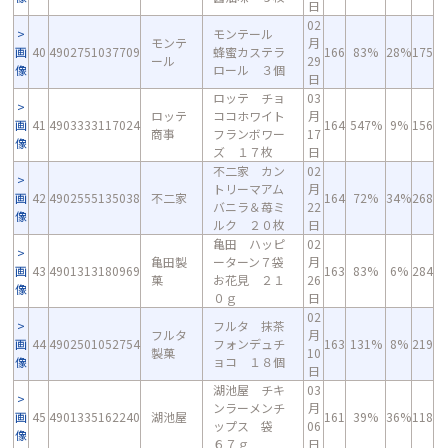
日
02
モンテール
モンテ
月
画
40
4902751037709
蜂蜜カステラ
166
83%
28%
175
ール
29
像
ロール ３個
日
ロッテ チョ
03
ロッテ
ココホワイト
月
画
41
4903333117024
164
547%
9%
156
商事
フランボワー
17
像
ズ １７枚
日
不二家 カン
02
トリーマアム
月
画
42
4902555135038
不二家
164
72%
34%
268
バニラ＆苺ミ
22
像
ルク ２０枚
日
亀田 ハッピ
02
亀田製
ーターン７袋
月
画
43
4901313180969
163
83%
6%
284
菓
お花見 ２１
26
像
０ｇ
日
02
フルタ 抹茶
フルタ
月
画
44
4902501052754
フォンデュチ
163
131%
8%
219
製菓
10
像
ョコ １８個
日
湖池屋 チキ
03
ンラーメンチ
月
画
45
4901335162240
湖池屋
161
39%
36%
118
ップス 袋
06
像
６７ｇ
日