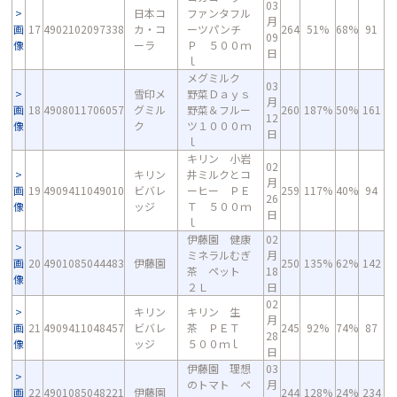
03
日本コ
ファンタフル
月
画
17
4902102097338
カ・コ
ーツパンチ
264
51%
68%
91
09
像
ーラ
Ｐ ５００ｍ
日
ｌ
メグミルク
03
雪印メ
野菜Ｄａｙｓ
月
画
18
4908011706057
グミル
野菜＆フルー
260
187%
50%
161
12
像
ク
ツ１０００ｍ
日
ｌ
キリン 小岩
02
キリン
井ミルクとコ
月
画
19
4909411049010
ビバレ
ーヒー ＰＥ
259
117%
40%
94
26
像
ッジ
Ｔ ５００ｍ
日
ｌ
伊藤園 健康
02
ミネラルむぎ
月
画
20
4901085044483
伊藤園
250
135%
62%
142
茶 ペット
18
像
２Ｌ
日
02
キリン
キリン 生
月
画
21
4909411048457
ビバレ
茶 ＰＥＴ
245
92%
74%
87
28
像
ッジ
５００ｍｌ
日
伊藤園 理想
03
のトマト ペ
月
画
22
4901085048221
伊藤園
244
128%
24%
234