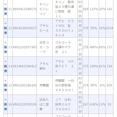
キリン 無添
03
キリン
加４８種の濃
月
画
11
4909411048570
ビバレ
284
125%
20%
181
い野菜 紙
06
像
ッジ
１Ｌ
日
アサヒ ドラ
02
アサヒ
イゼロ 缶
月
画
12
4904230030027
279
99%
18%
2518
ビール
３５０ｍｌｘ
19
像
６ｘ４
日
03
日本コ
コカコーラ
月
画
13
4902102097383
カ・コ
太陽のマテ
278
496%
60%
157
17
像
ーラ
茶 ２Ｌ
日
02
アサヒ 十六
アサヒ
月
画
14
4514603240412
茶ＰＥＴ ２
275
108%
81%
150
飲料
01
像
Ｌ
日
03
伊藤園 一日
月
画
15
4901085246443
伊藤園
分の野菜箱
274
86%
6%
830
03
像
４８００ｍｌ
日
03
日本た
ＪＴ 辻利
月
画
16
4902210550190
ばこ産
抹茶ミルク
267
636%
12%
93
17
像
業
３４０ｍｌ
日
コカコーラ