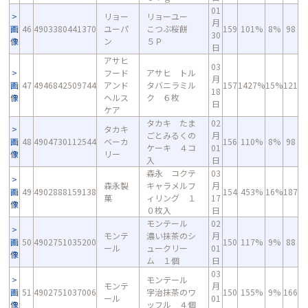
01
リョー
リョーユー
月
画
46
4903380441370
ユーパ
こつぶ桜餅
159
101%
8%
98
30
像
ン
５Ｐ
日
アサヒ
03
フード
アサヒ トル
月
画
47
4946842509744
アンド
タバニラミル
157
1427%
15%
121
18
像
ヘルス
ク ６枚
日
ケア
タカキ たま
02
タカキ
ごとみるくの
月
画
48
4904730112544
ベーカ
156
110%
8%
98
ケーキ ４コ
01
像
リー
入
日
森永 コクテ
03
森永製
キャラメルフ
月
画
49
4902888159138
154
453%
16%
187
菓
ィリング １
17
像
０枚入
日
モンテール
02
モンテ
濃い抹茶のシ
月
画
50
4902751035200
150
117%
9%
88
ール
ュークリー
01
像
ム １個
日
03
モンテール
モンテ
月
画
51
4902751037006
宇治抹茶のワ
150
155%
9%
166
ール
01
像
ッフル ４個