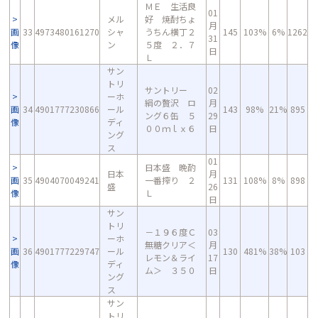
ＭＥ 生活良
01
メル
好 焼酎ちょ
月
画
33
4973480161270
シャ
うちん横丁２
145
103%
6%
1262
31
像
ン
５度 ２．７
日
Ｌ
サン
トリ
サントリー
02
ーホ
絹の贅沢 ロ
月
画
34
4901777230866
ール
143
98%
21%
895
ング６缶 ５
29
像
ディ
００ｍｌｘ６
日
ング
ス
01
日本盛 晩酌
日本
月
画
35
4904070049241
一番搾り ２
131
108%
8%
898
盛
26
像
Ｌ
日
サン
トリ
－１９６度Ｃ
03
ーホ
無糖クリア＜
月
画
36
4901777229747
ール
130
481%
38%
103
レモン＆ライ
17
像
ディ
ム＞ ３５０
日
ング
ス
サン
トリ