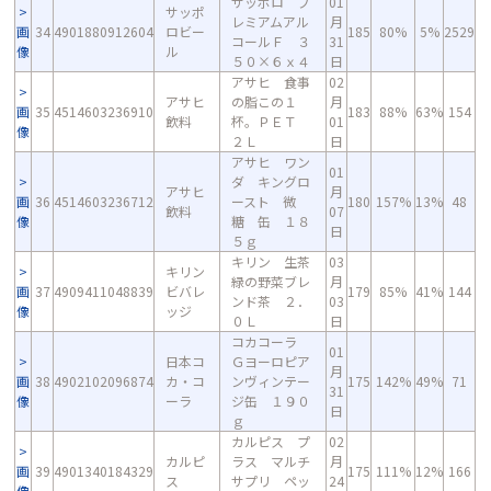
サッポロ プ
01
サッポ
レミアムアル
月
画
34
4901880912604
ロビー
185
80%
5%
2529
コールＦ ３
31
像
ル
５０×６ｘ４
日
アサヒ 食事
02
アサヒ
の脂この１
月
画
35
4514603236910
183
88%
63%
154
飲料
杯。ＰＥＴ
01
像
２Ｌ
日
アサヒ ワン
01
ダ キングロ
アサヒ
月
画
36
4514603236712
ースト 微
180
157%
13%
48
飲料
07
像
糖 缶 １８
日
５ｇ
キリン 生茶
03
キリン
緑の野菜ブレ
月
画
37
4909411048839
ビバレ
179
85%
41%
144
ンド茶 ２．
03
像
ッジ
０Ｌ
日
コカコーラ
01
日本コ
Ｇヨーロピア
月
画
38
4902102096874
カ・コ
ンヴィンテー
175
142%
49%
71
31
像
ーラ
ジ缶 １９０
日
ｇ
カルピス プ
02
カルピ
ラス マルチ
月
画
39
4901340184329
175
111%
12%
166
ス
サプリ ペッ
24
像