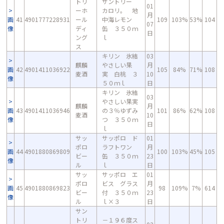
トリ
サントリー
01
ーホ
カロリ。 地
月
画
41
4901777228931
ール
中海レモン
109
103%
53%
104
07
像
ディ
缶 ３５０ｍ
日
ング
ｌ
ス
キリン 氷結
03
麒麟
やさしい果
月
画
42
4901411036922
105
84%
71%
108
麦酒
実 白桃 ３
10
像
５０ｍｌ
日
キリン 氷結
03
やさしい果実
麒麟
月
画
43
4901411036946
の３％ゆずみ
101
86%
62%
108
麦酒
10
像
つ ３５０ｍ
日
ｌ
サッ
サッポロ ド
01
ポロ
ラフトワン
月
画
44
4901880869809
100
103%
45%
105
ビー
缶 ３５０ｍ
23
像
ル
ｌ
日
サッ
サッポロ エ
01
ポロ
ビス グラス
月
画
45
4901880869823
98
109%
7%
614
ビー
付 ３５０ｍ
23
像
ル
ｌ×３
日
サン
トリ
－１９６度ス