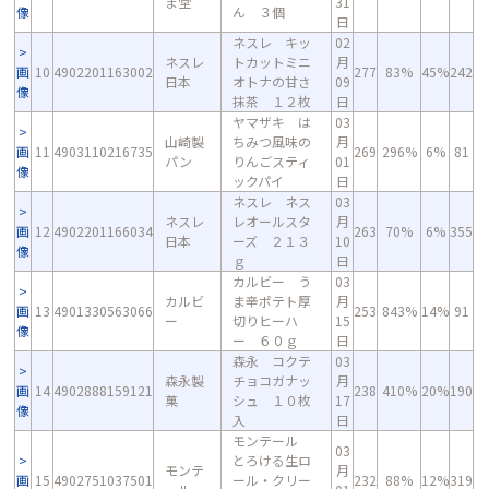
ま堂
31
像
ん ３個
日
ネスレ キッ
02
ネスレ
トカットミニ
月
画
10
4902201163002
277
83%
45%
242
日本
オトナの甘さ
09
像
抹茶 １２枚
日
ヤマザキ は
03
山崎製
ちみつ風味の
月
画
11
4903110216735
269
296%
6%
81
パン
りんごスティ
01
像
ックパイ
日
ネスレ ネス
03
ネスレ
レオールスタ
月
画
12
4902201166034
263
70%
6%
355
日本
ーズ ２１３
10
像
ｇ
日
カルビー う
03
カルビ
ま辛ポテト厚
月
画
13
4901330563066
253
843%
14%
91
ー
切りヒーハ
15
像
ー ６０ｇ
日
森永 コクテ
03
森永製
チョコガナッ
月
画
14
4902888159121
238
410%
20%
190
菓
シュ １０枚
17
像
入
日
モンテール
03
とろける生ロ
モンテ
月
画
15
4902751037501
ール・クリー
232
88%
12%
319