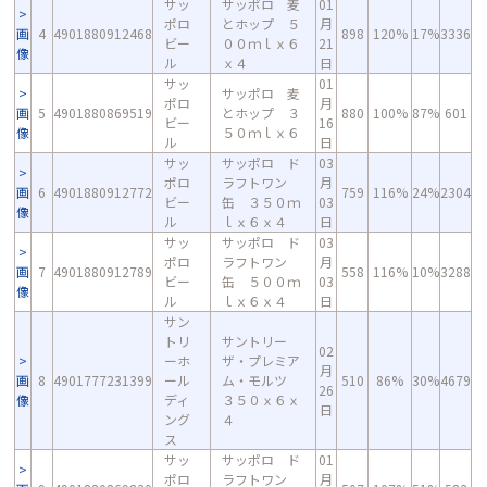
サッ
サッポロ 麦
01
ポロ
とホップ ５
月
画
4
4901880912468
898
120%
17%
3336
ビー
００ｍｌｘ６
21
像
ル
ｘ４
日
サッ
01
サッポロ 麦
ポロ
月
画
5
4901880869519
とホップ ３
880
100%
87%
601
ビー
16
像
５０ｍｌｘ６
ル
日
サッ
サッポロ ド
03
ポロ
ラフトワン
月
画
6
4901880912772
759
116%
24%
2304
ビー
缶 ３５０ｍ
03
像
ル
ｌｘ６ｘ４
日
サッ
サッポロ ド
03
ポロ
ラフトワン
月
画
7
4901880912789
558
116%
10%
3288
ビー
缶 ５００ｍ
03
像
ル
ｌｘ６ｘ４
日
サン
トリ
サントリー
02
ーホ
ザ・プレミア
月
画
8
4901777231399
ール
ム・モルツ
510
86%
30%
4679
26
像
ディ
３５０ｘ６ｘ
日
ング
４
ス
サッ
サッポロ ド
01
ポロ
ラフトワン
月