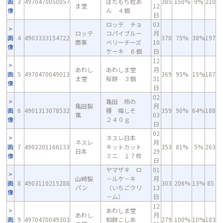
画
3
4970470050057
ぼたもち粒あ
385
150%
9%
210
ま堂
12
像
ん ４個
日
ロッテ チョ
03
ロッテ
コパイブルー
月
画
4
4903333154722
370
75%
38%
197
商事
ベリーチーズ
10
像
ケーキ ６個
日
12
あわし
あわしま堂
月
画
5
4970470049013
369
95%
15%
187
ま堂
桜餅 ３個
31
像
日
02
亀田 柿の
亀田製
月
画
6
4901313078532
種 梅しそ
359
90%
64%
188
菓
03
像
２４０ｇ
日
02
ネスレ日本
ネスレ
月
画
7
4902201166133
キットカット
353
81%
5%
263
日本
29
像
ミニ １７枚
日
ヤマザキ ロ
01
山崎製
－ルケ－キ
月
画
8
4903110215288
303
206%
13%
85
パン
（いちごクリ
13
像
－ム）
日
12
あわしま堂
あわし
月
画
9
4970470049303
柏餅こしあ
279
100%
10%
183