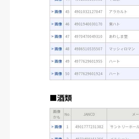
画像
45
4901032127047
アラカルト
画像
46
4901940030170
東ハト
画像
47
4970470049310
あわしま堂
画像
48
4986510535507
マッシィロマン
画像
49
4977629601955
ハート
画像
50
4977629601924
ハート
■酒類
画像
No.
JANCD
メ
かも
画像
1
4901777231382
サントリーホー
画像
2
4973480161256
メルシャン