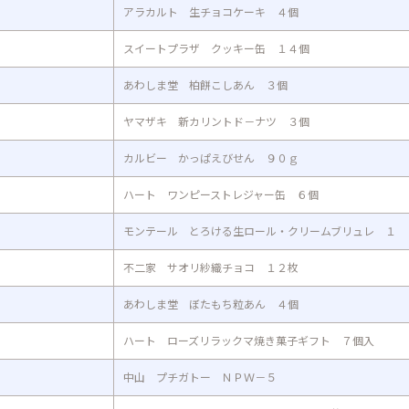
アラカルト 生チョコケーキ ４個
スイートプラザ クッキー缶 １４個
あわしま堂 柏餅こしあん ３個
ヤマザキ 新カリントド－ナツ ３個
カルビー かっぱえびせん ９０ｇ
ハート ワンピーストレジャー缶 ６個
モンテール とろける生ロール・クリームブリュレ １
不二家 サオリ紗織チョコ １２枚
あわしま堂 ぼたもち粒あん ４個
ハート ローズリラックマ焼き菓子ギフト ７個入
中山 プチガトー ＮＰＷ－５