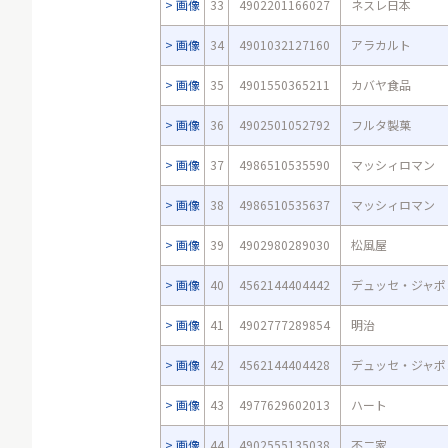
画像
33
4902201166027
ネスレ日本
画像
34
4901032127160
アラカルト
画像
35
4901550365211
カバヤ食品
画像
36
4902501052792
フルタ製菓
画像
37
4986510535590
マッシィロマン
画像
38
4986510535637
マッシィロマン
画像
39
4902980289030
松風屋
画像
40
4562144404442
デュッセ・ジャポ
画像
41
4902777289854
明治
画像
42
4562144404428
デュッセ・ジャポ
画像
43
4977629602013
ハート
画像
44
4902555135038
不二家