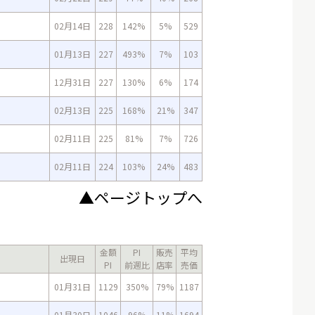
02月14日
228
142%
5%
529
01月13日
227
493%
7%
103
12月31日
227
130%
6%
174
02月13日
225
168%
21%
347
02月11日
225
81%
7%
726
02月11日
224
103%
24%
483
▲ページトップへ
金額
PI
販売
平均
出現日
PI
前週比
店率
売価
01月31日
1129
350%
79%
1187
01月30日
1046
96%
11%
1694