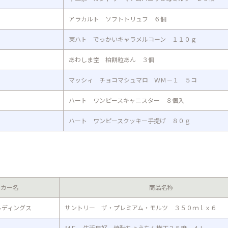
アラカルト ソフトトリュフ ６個
東ハト でっかいキャラメルコーン １１０ｇ
あわしま堂 柏餅粒あん ３個
マッシィ チョコマシュマロ ＷＭ－１ ５コ
ハート ワンピースキャニスター ８個入
ハート ワンピースクッキー手提げ ８０ｇ
ーカー名
商品名称
ルディングス
サントリー ザ・プレミアム・モルツ ３５０ｍｌｘ６
ＭＥ 生活良好 焼酎ちょうちん横丁２５度 ４Ｌ