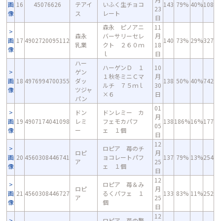
画
16
45076626
テアイ
いふく生チョコ
143
79%
40%
108
23
像
ス
レート
日
森永 ピノアニ
11
森永
バーサリーセレ
月
画
17
4902720095112
140
73%
29%
327
乳業
クト ２６０ｍ
18
像
ｌ
日
ハー
ハーゲンＤ １
10
ゲン
１秋冬ミニＣマ
月
画
18
4976994700355
ダッ
138
50%
40%
742
ルチ ７５ｍｌ
30
像
ツジャ
×６
日
パン
01
ドン
ドンレミー カ
月
画
19
4907174041098
レミ
フェモカパフ
138
186%
16%
177
05
像
ー
ェ １個
日
12
ロピア 苺のチ
ロピ
月
画
20
4560308446741
ョコレートパフ
137
79%
13%
254
ア
25
像
ェ １個
日
12
ロピア 苺＆み
ロピ
月
画
21
4560308446727
るくパフェ １
133
83%
11%
252
ア
25
像
個
日
12
ロピア 苺の贅