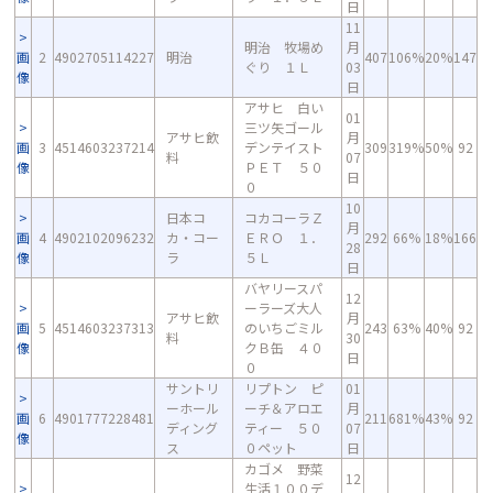
日
11
明治 牧場め
月
画
2
4902705114227
明治
407
106%
20%
147
ぐり １Ｌ
03
像
日
アサヒ 白い
01
三ツ矢ゴール
アサヒ飲
月
画
3
4514603237214
デンテイスト
309
319%
50%
92
料
07
像
ＰＥＴ ５０
日
０
10
日本コ
コカコーラＺ
月
画
4
4902102096232
カ・コー
ＥＲＯ １．
292
66%
18%
166
28
像
ラ
５Ｌ
日
バヤリースパ
12
ーラーズ大人
アサヒ飲
月
画
5
4514603237313
のいちごミル
243
63%
40%
92
料
30
像
クＢ缶 ４０
日
０
サントリ
リプトン ピ
01
ーホール
ーチ＆アロエ
月
画
6
4901777228481
211
681%
43%
92
ディング
ティー ５０
07
像
ス
０ペット
日
カゴメ 野菜
12
生活１００デ