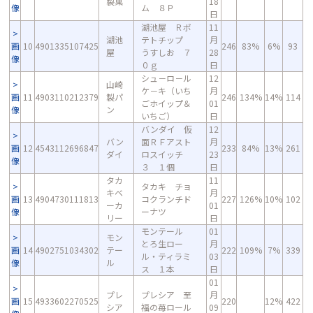
製菓
18
像
ム ８Ｐ
日
湖池屋 Ｒポ
11
湖池
テトチップ
月
画
10
4901335107425
246
83%
6%
93
屋
うすしお ７
28
像
０ｇ
日
シュ－ロ－ル
12
山崎
ケ－キ（いち
月
画
11
4903110212379
製パ
246
134%
14%
114
ごホイップ＆
01
像
ン
いちご）
日
バンダイ 仮
12
バン
面ＲＦアスト
月
画
12
4543112696847
233
84%
13%
261
ダイ
ロスイッチ
23
像
３ １個
日
タカ
11
タカキ チョ
キベ
月
画
13
4904730111813
コクランチド
227
126%
10%
102
ーカ
01
像
ーナツ
リー
日
モンテール
01
モン
とろ生ロー
月
画
14
4902751034302
テー
222
109%
7%
339
ル・ティラミ
03
像
ル
ス １本
日
01
プレ
プレシア 至
月
画
15
4933602270525
220
12%
422
シア
福の苺ロール
09