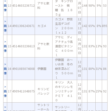
ダ キングロ
アサヒ飲
月
画
13
4514603236712
ースト 微
144
98%
9%
53
料
07
像
糖 缶 １８
日
５ｇ
カゴメ 野菜
12
生活デコポ
月
画
14
4901306243671
カゴメ
142
65%
8%
895
ン ２００ｍ
12
像
ｌｘ１２
日
アサヒ ディ
01
アナチュラ高
アサヒ飲
月
画
15
4514603236613
濃度ビタミン
132
83%
13%
93
料
01
像
Ｃ ４００ｍ
日
ｌ
伊藤園 お～
12
いお茶 冬の
月
画
16
4901085074008
伊藤園
緑茶深みど
131
80%
31%
86
02
像
り ５００ｍ
日
ｌ
キリン 大人
12
のキリンレモ
キリンビ
月
画
17
4909411048075
ンリミテッド
131
87%
25%
92
バレッジ
01
像
ＰＥＴ ４１
日
０
サントリ
12
サントリー
ーホール
月