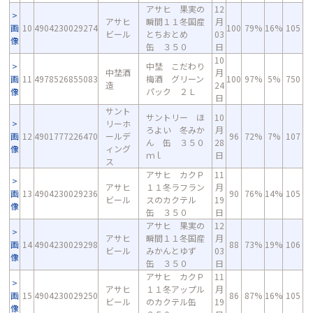
アサヒ 果実の
12
アサヒ
瞬間１１冬国産
月
画
10
4904230029274
100
79%
16%
105
ビール
とちおとめ
03
像
缶 ３５０
日
10
中埜 こだわり
中埜酒
月
画
11
4978526855083
梅酒 グリーン
100
97%
5%
750
造
24
像
パック ２Ｌ
日
サント
サントリー ほ
10
リーホ
ろよい 冬みか
月
画
12
4901777226470
ールデ
96
72%
7%
107
ん 缶 ３５０
28
像
ィング
ｍｌ
日
ス
アサヒ カクＰ
11
アサヒ
１１冬ラフラン
月
画
13
4904230029236
90
76%
14%
105
ビール
スのカクテル
19
像
缶 ３５０
日
アサヒ 果実の
12
アサヒ
瞬間１１冬国産
月
画
14
4904230029298
88
73%
19%
106
ビール
みかんとゆず
03
像
缶 ３５０
日
アサヒ カクＰ
11
アサヒ
１１冬アップル
月
画
15
4904230029250
86
87%
16%
105
ビール
のカクテル缶
19
像