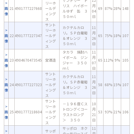
サントリー ト
12
リーホ
リス ハイボー
月
画
21
4901777227668
ールデ
69
87%
28%
148
ルゆず 缶 ３
04
像
ィング
５０ｍｌ
日
ス
サント
カクテルカロ
11
リーホ
リ。ＳＰ白葡萄
月
画
22
4901777227347
ールデ
65
75%
18%
107
＆オレンジ ３
26
像
ィング
５０ｍｌ
日
ス
タカラ 焼酎ハ
11
イボール ジン
月
画
23
4904670473545
宝酒造
65
112%
9%
105
ジャー ３５０
07
像
ｍｌ
日
サント
カクテルカロ
11
リーホ
リ。ＳＰ赤葡萄
月
画
24
4901777227323
ールデ
58
68%
15%
107
＆オレンジ ３
26
像
ィング
５０ｍｌ
日
ス
サント
－１９６度Ｃス
10
リーホ
トロング＜コー
月
画
25
4901777218604
ールデ
53
93%
21%
106
ラストロング
21
像
ィング
＞ ３５０
日
ス
サッポロ ネク
11
サッポ
ターサワースパ
月