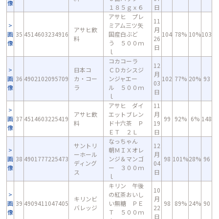
像
１８５ｇｘ６
日
アサヒ プレ
11
ミアム三ツ矢
アサヒ飲
月
画
35
4514603234916
国産白ぶど
104
78%
10%
103
料
26
像
う ５００ｍ
日
ｌ
コカコーラ
12
日本コ
ＣＤカシスジ
月
画
36
4902102095709
カ・コー
ンジャエー
102
77%
20%
93
03
像
ラ
ル ５００ｍ
日
ｌ
アサヒ ダイ
11
アサヒ飲
エットブレン
月
画
37
4514603225419
99
92%
6%
148
料
ド十六茶 Ｐ
19
像
ＥＴ ２Ｌ
日
なっちゃん
サントリ
12
朝ＭＩＸオレ
ーホール
月
画
38
4901777225473
ンジ＆マンゴ
98
101%
28%
96
ディング
04
像
ー ３００ｍ
ス
日
ｌ
キリン 午後
10
の紅茶おいし
キリンビ
月
画
39
4909411047405
い無糖 ＰＥ
98
89%
24%
90
バレッジ
22
像
Ｔ ５００ｍ
日