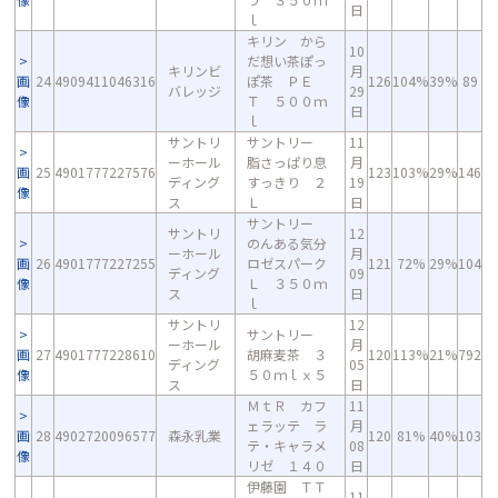
日
ｌ
キリン から
10
だ想い茶ぽっ
キリンビ
月
画
24
4909411046316
ぽ茶 ＰＥ
126
104%
39%
89
バレッジ
29
像
Ｔ ５００ｍ
日
ｌ
サントリ
サントリー
11
ーホール
脂さっぱり息
月
画
25
4901777227576
123
103%
29%
146
ディング
すっきり ２
19
像
ス
Ｌ
日
サントリー
サントリ
12
のんある気分
ーホール
月
画
26
4901777227255
ロゼスパーク
121
72%
29%
104
ディング
09
像
Ｌ ３５０ｍ
ス
日
ｌ
サントリ
12
サントリー
ーホール
月
画
27
4901777228610
胡麻麦茶 ３
120
113%
21%
792
ディング
05
像
５０ｍｌｘ５
ス
日
ＭｔＲ カフ
11
ェラッテ ラ
月
画
28
4902720096577
森永乳業
120
81%
40%
103
テ・キャラメ
08
像
リゼ １４０
日
伊藤園 ＴＴ
11