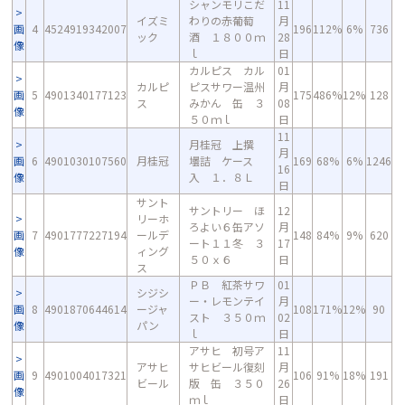
シャンモリこだ
11
イズミ
わりの赤葡萄
月
画
4
4524919342007
196
112%
6%
736
ック
酒 １８００ｍ
28
像
ｌ
日
カルピス カル
01
カルピ
ピスサワー温州
月
画
5
4901340177123
175
486%
12%
128
ス
みかん 缶 ３
08
像
５０ｍｌ
日
11
月桂冠 上撰
月
画
6
4901030107560
月桂冠
壜詰 ケース
169
68%
6%
1246
16
像
入 １．８Ｌ
日
サント
サントリー ほ
12
リーホ
ろよい６缶アソ
月
画
7
4901777227194
ールデ
148
84%
9%
620
ート１１冬 ３
17
像
ィング
５０ｘ６
日
ス
ＰＢ 紅茶サワ
01
シジシ
ー・レモンテイ
月
画
8
4901870644614
ージャ
108
171%
12%
90
スト ３５０ｍ
02
像
パン
ｌ
日
アサヒ 初号ア
11
アサヒ
サヒビール復刻
月
画
9
4901004017321
106
91%
18%
191
ビール
版 缶 ３５０
26
像
ｍｌ
日