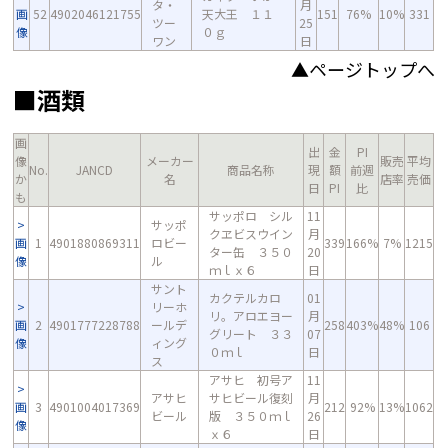
タ・
月
画
52
4902046121755
天大王 １１
151
76%
10%
331
ツー
25
像
０ｇ
ワン
日
▲ページトップへ
■酒類
画
出
金
PI
像
メーカー
販売
平均
No.
JANCD
商品名称
現
額
前週
か
名
店率
売価
日
PI
比
も
サッポロ シル
11
サッポ
クヱビスウイン
月
画
1
4901880869311
ロビー
339
166%
7%
1215
ター缶 ３５０
20
像
ル
ｍｌｘ６
日
サント
カクテルカロ
01
リーホ
リ。アロエヨー
月
画
2
4901777228788
ールデ
258
403%
48%
106
グリート ３３
07
像
ィング
０ｍｌ
日
ス
アサヒ 初号ア
11
アサヒ
サヒビール復刻
月
画
3
4901004017369
212
92%
13%
1062
ビール
版 ３５０ｍｌ
26
像
ｘ６
日