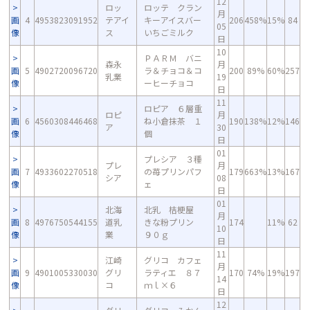
12
ロッ
ロッテ クラン
月
画
4
4953823091952
テアイ
キーアイスバー
206
458%
15%
84
05
像
ス
いちごミルク
日
10
ＰＡＲＭ バニ
森永
月
画
5
4902720096720
ラ＆チョコ＆コ
200
89%
60%
257
乳業
19
像
ーヒーチョコ
日
11
ロピア ６層重
ロピ
月
画
6
4560308446468
ね小倉抹茶 １
190
138%
12%
146
ア
30
像
個
日
01
プレシア ３種
プレ
月
画
7
4933602270518
の苺プリンパフ
179
663%
13%
167
シア
08
像
ェ
日
01
北海
北乳 桔梗屋
月
画
8
4976750544155
道乳
きな粉プリン
174
11%
62
10
像
業
９０ｇ
日
11
江崎
グリコ カフェ
月
画
9
4901005330030
グリ
ラティエ ８７
170
74%
19%
197
14
像
コ
ｍｌ×６
日
12