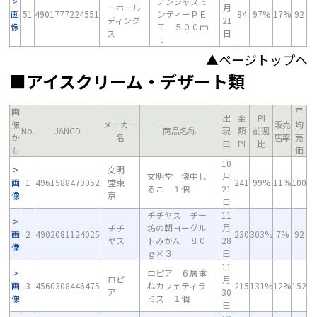
アンジャスミ
ーホール
月
画
51
4901777224551
ンティーＰＥ
84
97%
17%
92
ディング
21
像
Ｔ ５００ｍ
ス
日
ｌ
▲ページトップへ
■アイスクリーム・デザート類
画
平
出
金
PI
像
メーカー
販売
均
No.
JANCD
商品名称
現
額
前週
か
名
店率
売
日
PI
比
も
価
10
文明
文明堂 懐中し
月
画
1
4961588479052
堂東
241
99%
11%
100
るこ １個
21
像
京
日
チチヤス チー
11
チチ
坊の朝ヨーグル
月
画
2
4902081124025
230
303%
7%
92
ヤス
トみかん ８０
28
像
ｇ×３
日
11
ロピア ６層重
ロピ
月
画
3
4560308446475
ねカフェティラ
215
131%
12%
152
ア
30
像
ミス １個
日