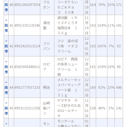
ブル
リーゼＦＳい
月
画
40
4901360297054
164
70%
25%
271
ボン
ちご＆チョ
18
像
コ ５０本
日
湖池屋 Ｌサ
11
湖池
イズＰＣうす
月
画
41
4901335118346
163
104%
11%
181
屋
塩西日本 １
19
像
５０ｇ
日
12
フジ 森の切
フジ
月
画
42
4902410513124
り株 イチゴ
162
165%
7%
92
パン
01
像
クリーム
日
ロピア 西尾
12
ロピ
の抹茶シュー
月
画
43
4560308446611
161
104%
18%
88
ア
クリーム １
25
像
個
日
メルティーキッ
12
スパーティーア
月
画
44
4902777037233
明治
160
92%
23%
446
ソート袋 １
03
像
５１ｇ
日
ヤマザキ チ
11
山崎
ーズ好きのため
月
画
45
4903110211358
製パ
158
48%
5%
241
のロールケー
01
像
ン
キ
日
モンテール
01
モン
十勝チーズのシ
月