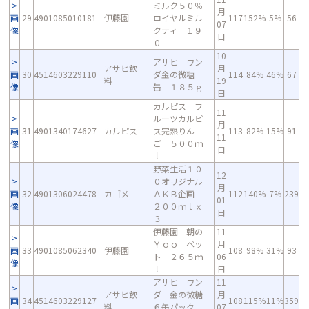
ミルク５０％
月
画
29
4901085010181
伊藤園
ロイヤルミル
117
152%
5%
56
07
像
クティ １９
日
０
10
アサヒ ワン
アサヒ飲
月
画
30
4514603229110
ダ金の微糖
114
84%
46%
67
料
19
像
缶 １８５ｇ
日
カルピス フ
11
ルーツカルピ
月
画
31
4901340174627
カルピス
ス完熟りん
113
82%
15%
91
11
像
ご ５００ｍ
日
ｌ
野菜生活１０
12
０オリジナル
月
画
32
4901306024478
カゴメ
ＡＫＢ企画
112
140%
7%
239
01
像
２００ｍｌｘ
日
３
伊藤園 朝の
11
Ｙｏｏ ペッ
月
画
33
4901085062340
伊藤園
108
98%
31%
93
ト ２６５ｍ
06
像
ｌ
日
アサヒ ワン
11
アサヒ飲
ダ 金の微糖
月
画
34
4514603229127
108
115%
11%
359
料
６缶パック
07