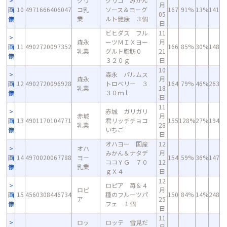
グリ
グリコ みかん
月
画
10
4971666406047
コ乳
ソース＆ヨーグ
167
91%
13%
141
05
像
業
ルト健康 ３個
日
ビヒダス フル
11
森永
ーツＭＩＸヨー
月
画
11
4902720097352
166
85%
30%
148
乳業
グルト脂肪０
21
像
３２０ｇ
日
10
森永 パルムス
森永
月
画
12
4902720096928
トロベリー ３
164
79%
46%
263
乳業
18
像
３０ｍｌ
日
11
赤城 ガリガリ
赤城
月
画
13
4901170104771
君リッチチョコ
155
128%
27%
194
乳業
28
像
いちご
日
オハヨー 国産
12
オハ
みかん＆ナタデ
月
画
14
4970020067788
ヨー
154
59%
36%
147
ココＹＧ ７０
12
像
乳業
ｇＸ４
日
12
ロピア 苺＆４
ロピ
月
画
15
4560308446734
種のフルーツパ
150
84%
14%
248
ア
25
像
フェ １個
日
11
ロッ
ロッテ 雪見だ
月