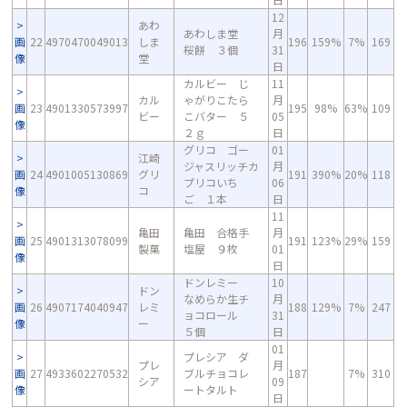
12
あわ
あわしま堂
月
画
22
4970470049013
しま
196
159%
7%
169
桜餅 ３個
31
像
堂
日
カルビー じ
11
カル
ゃがりこたら
月
画
23
4901330573997
195
98%
63%
109
ビー
こバター ５
05
像
２ｇ
日
グリコ ゴー
01
江崎
ジャスリッチカ
月
画
24
4901005130869
グリ
191
390%
20%
118
プリコいち
06
像
コ
ご １本
日
11
亀田
亀田 合格手
月
画
25
4901313078099
191
123%
29%
159
製菓
塩屋 ９枚
01
像
日
ドンレミー
10
ドン
なめらか生チ
月
画
26
4907174040947
レミ
188
129%
7%
247
ョコロール
31
像
ー
５個
日
01
プレシア ダ
プレ
月
画
27
4933602270532
ブルチョコレ
187
7%
310
シア
09
像
ートタルト
日