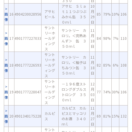
３５０
日
アサヒ Ｓｌａ
10
アサヒ
ｔ１１つぶつぶ
月
画
16
4904230028956
85
79%
10%
106
ビール
みかん缶 ３５
29
像
０ｍｌ
日
サント
サントリー カ
11
リーホ
ロリ。＜完熟あ
月
画
17
4901777227033
ールデ
84
98%
7%
110
んず＞ 缶 ３
18
像
ィング
５０ｍｌ
日
ス
サント
サントリー カ
11
リーホ
ロリ。＜柚子は
月
画
18
4901777226593
ールデ
82
85%
6%
108
ちみつ＞缶 ３
18
像
ィング
５０ｍｌ
日
ス
サント
－１９６度スト
12
リーホ
ロングダブルス
月
画
19
4901777228047
ールデ
77
74%
30%
106
トロング ３５
03
像
ィング
０ｍｌ
日
ス
カルピス カル
11
カルピ
ピスとマッコリ
月
画
20
4901340175228
69
81%
15%
132
ス
のお酒 ３４０
27
像
ｍｌ
日
サント