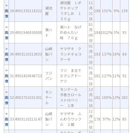
湖池屋 Ｌポ
11
湖池
テトチップ
月
画
28
4901335118322
186
151%
9%
159
屋
うすしお １
21
像
５０ｇ
日
01
東ハト なげ
東ハ
月
画
29
4901940030088
わめんたい
184
1022%
5%
93
ト
08
像
味 ７０ｇ
日
01
山崎
ヤマザキ ク
月
画
30
4903110213833
製パ
ランチチョコ
183
137%
16%
84
01
像
ン
ケーキ
日
01
フジ まるで
フジ
月
画
31
4902410646723
エクレアドー
181
127%
11%
92
パン
01
像
ナツ
日
モンテール
12
モン
手巻きロール
月
画
32
4902751031301
テー
181
100%
13%
282
ストロベリ
01
像
ル
ー １本
日
11
山崎
ヤマザキ ふ
月
画
33
4903110213147
製パ
んわりワッフ
178
97%
12%
85
29
像
ン
ル ２個
日
カルビー ポ
12