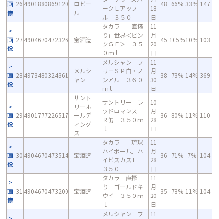
画
26
4901880869120
ロビー
48
66%
33%
147
ークＬアップ
18
像
ル
ル ３５０
日
タカラ 「直搾
11
り」世界＜ピン
月
画
27
4904670472326
宝酒造
45
105%
10%
103
クＧＦ＞ ３５
20
像
０ｍｌ
日
メルシャン フ
11
メルシ
リーＳＰ白・ノ
月
画
28
4973480324361
38
73%
14%
369
ャン
ンアル ３６０
30
像
ｍｌ
日
サント
サントリー レ
10
リーホ
ッドロマンス
月
画
29
4901777226517
ールデ
36
80%
11%
110
Ｒ缶 ３５０ｍ
28
像
ィング
ｌ
日
ス
タカラ 「琉球
11
ハイボール」ハ
月
画
30
4904670473514
宝酒造
36
71%
7%
104
イビスカスＬ
28
像
３５０
日
タカラ 直搾
11
り ゴールドキ
月
画
31
4904670473200
宝酒造
35
78%
11%
104
ウイ ３５０ｍ
20
像
ｌ
日
メルシャン フ
11