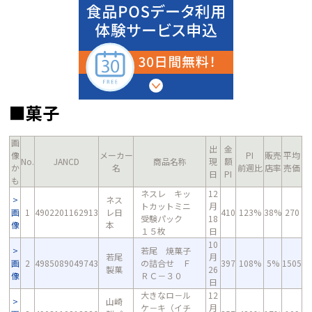
■菓子
画
出
金
像
メーカー
PI
販売
平均
No.
JANCD
商品名称
現
額
か
名
前週比
店率
売価
日
PI
も
ネスレ キッ
12
ネス
トカットミニ
月
画
1
4902201162913
レ日
410
123%
38%
270
受験パック
18
像
本
１５枚
日
10
若尾 焼菓子
若尾
月
画
2
4985089049743
の詰合せ Ｆ
397
108%
5%
1505
製菓
26
像
ＲＣ－３０
日
大きなロ－ル
12
山崎
ケ－キ（イチ
月