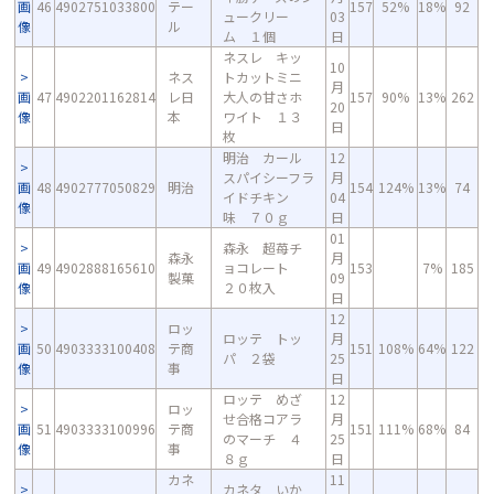
画
46
4902751033800
テー
157
52%
18%
92
ュークリー
03
像
ル
ム １個
日
ネスレ キッ
10
ネス
トカットミニ
月
画
47
4902201162814
レ日
大人の甘さホ
157
90%
13%
262
20
像
本
ワイト １３
日
枚
明治 カール
12
スパイシーフラ
月
画
48
4902777050829
明治
154
124%
13%
74
イドチキン
04
像
味 ７０ｇ
日
01
森永 超苺チ
森永
月
画
49
4902888165610
ョコレート
153
7%
185
製菓
09
像
２０枚入
日
12
ロッ
ロッテ トッ
月
画
50
4903333100408
テ商
151
108%
64%
122
パ ２袋
25
像
事
日
ロッテ めざ
12
ロッ
せ合格コアラ
月
画
51
4903333100996
テ商
151
111%
68%
84
のマーチ ４
25
像
事
８ｇ
日
カネ
11
カネタ いか