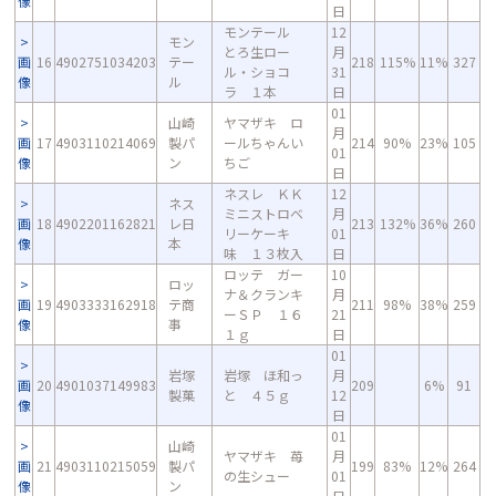
像
日
モンテール
12
モン
とろ生ロー
月
画
16
4902751034203
テー
218
115%
11%
327
ル・ショコ
31
像
ル
ラ １本
日
01
山崎
ヤマザキ ロ
月
画
17
4903110214069
製パ
ールちゃんい
214
90%
23%
105
01
像
ン
ちご
日
ネスレ ＫＫ
12
ネス
ミニストロベ
月
画
18
4902201162821
レ日
213
132%
36%
260
リーケーキ
01
像
本
味 １３枚入
日
ロッテ ガー
10
ロッ
ナ＆クランキ
月
画
19
4903333162918
テ商
211
98%
38%
259
ーＳＰ １６
21
像
事
１ｇ
日
01
岩塚
岩塚 ほ和っ
月
画
20
4901037149983
209
6%
91
製菓
と ４５ｇ
12
像
日
01
山崎
ヤマザキ 苺
月
画
21
4903110215059
製パ
199
83%
12%
264
の生シュー
01
像
ン
日