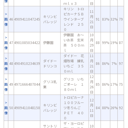
像
ｍｌｘ３
日
キリン トロ
11
ピカーナＳＢ
キリンビ
月
画
46
4909411047245
ウインターブ
91
83%
32%
79
バレッジ
21
像
レンド ２５
日
０
伊藤園 お～
10
いお茶 玄米
月
画
47
4901085034422
伊藤園
88
99%
19%
87
茶 ５００ｍ
29
像
ｌ
日
ダイドー 花
11
ダイドー
畑牧場 練乳
月
画
48
4904910234639
86
86%
7%
97
ドリンコ
いちご ３５
21
像
０ｍｌ
日
12
グリコ いち
グリコ乳
月
画
49
4971666407044
ごオーレ １
85
86%
17%
75
業
26
像
８０ｍｌ
日
トロピカーナ
12
１００フルー
キリンビ
月
画
50
4909411048150
ツ冬りんご
84
88%
26%
92
バレッジ
11
像
ＰＥＴ ４０
日
０
ザ・ヨーロピ
サントリ
10