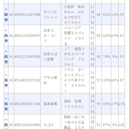
ｌ
小岩井 純水
11
キリンビ
れもん はち
月
画
40
4909411047948
98
92%
14%
90
バレッジ
みつ仕立て
19
像
４７０ｍｌ
日
ジョージア
01
日本コ
芳醇エスプレ
月
画
41
4902102096997
カ・コー
98
228%
10%
83
ッソ １９０
07
像
ラ
ｇ
日
ＪＴ 青森つ
12
日本たば
がるスパーク
月
画
42
4902210545998
98
74%
9%
92
こ産業
リング ５０
04
像
０ｍｌ
日
アサヒ ダイ
11
エットブレン
アサヒ飲
月
画
43
4514603225518
ド十六茶ＰＥ
97
110%
16%
87
料
19
像
Ｔ ５００ｍ
日
ｌ
10
森永 甘酒
月
画
44
4902888547348
森永製菓
95
92%
17%
276
１０００ｍｌ
17
像
日
野菜一日これ
12
一本ＡＫＢ企
月
画
45
4901306024485
カゴメ
92
87%
8%
241
画品 ２００
01