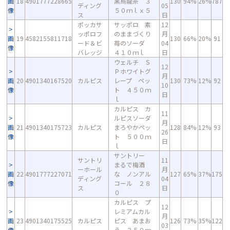
画
18
4901777228665
黒烏龍茶 ３
130
94%
26%
787
ディング
05
像
５０ｍｌｘ５
ス
日
ポッカサ
サッポロ 素
12
ッポロフ
のままづくり
月
画
19
4582155811718
130
66%
20%
91
ード＆ビ
苺のソーダ
04
像
バレッジ
４１０ｍｌ
日
ウェルチ Ｓ
12
Ｐホワイトグ
月
画
20
4901340167520
カルピス
レープ ペッ
130
73%
12%
92
10
像
ト ４５０ｍ
日
ｌ
カルピス カ
11
ルピスソーダ
月
画
21
4901340175723
カルピス
まろやかペッ
128
84%
12%
93
26
像
ト ５００ｍ
日
ｌ
サントリー
サントリ
11
まるで梅酒
ーホール
月
画
22
4901777227071
な ノンアル
127
65%
37%
175
ディング
04
像
コール ２８
ス
日
０
カルピス プ
12
レミアムカル
月
画
23
4901340175525
カルピス
ピス あまお
126
73%
35%
122
03
像
う ３５０ｍ