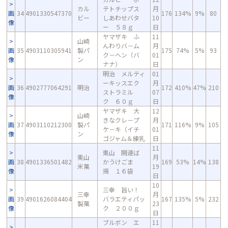
カル
テトチップス
月
画
34
4901330547370
176
134%
9%
80
ビー
しあわせバタ
10
像
ー ５８ｇ
日
ヤマザキ ふ
11
山崎
んわりバ－ム
月
画
35
4903110305941
製パ
175
74%
5%
93
ク－ヘン（バ
01
像
ン
ナナ）
日
明治 メルティ
01
ーキッスエク
月
画
36
4902777064291
明治
172
410%
47%
210
ストラミル
07
像
ク ６０ｇ
日
ヤマザキ 大
12
山崎
きなクレ－プ
月
画
37
4903110212300
製パ
171
116%
9%
105
ケ－キ（イチ
01
像
ン
ゴジャム＆練乳
日
11
栗山 開運ば
栗山
月
画
38
4901336501482
かうけごま
169
53%
14%
138
米菓
19
像
揚 １６袋
日
10
三幸 旨い！
三幸
月
画
39
4901626084404
バラエティパッ
167
135%
5%
232
製菓
23
像
ク ２００ｇ
日
ブルボン エ
11