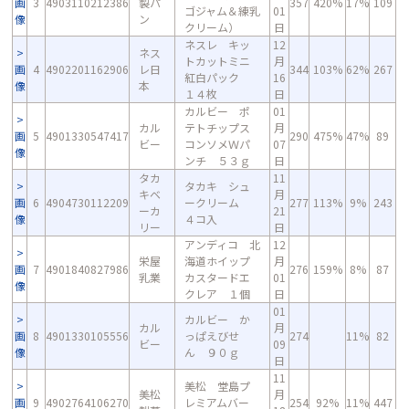
画
3
4903110212386
製パ
357
420%
17%
109
ゴジャム＆練乳
01
像
ン
クリーム）
日
ネスレ キッ
12
ネス
トカットミニ
月
画
4
4902201162906
レ日
344
103%
62%
267
紅白パック
16
像
本
１４枚
日
カルビー ポ
01
カル
テトチップス
月
画
5
4901330547417
290
475%
47%
89
ビー
コンソメＷパ
07
像
ンチ ５３ｇ
日
タカ
11
タカキ シュ
キベ
月
画
6
4904730112209
ークリーム
277
113%
9%
243
ーカ
21
像
４コ入
リー
日
アンディコ 北
12
栄屋
海道ホイップ
月
画
7
4901840827986
276
159%
8%
87
乳業
カスタードエ
01
像
クレア １個
日
01
カルビー か
カル
月
画
8
4901330105556
っぱえびせ
274
11%
82
ビー
09
像
ん ９０ｇ
日
11
美松 堂島プ
美松
月
画
9
4902764106270
レミアムバー
254
92%
11%
447