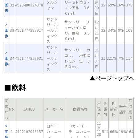
メルシ
リーＳＰロゼ・
月
画
32
4973480324378
35
69%
16%
375
ャン
ノンアル ３６
30
像
０ｍｌ
日
サント
サントリー チ
12
リーホ
ューハイカロ
月
画
33
4901777228917
ールデ
32
34%
9%
108
リ。巨峰 ３５
21
像
ィング
０ｍｌ
日
ス
サント
サントリー カ
01
リーホ
ロリ。 地中海
月
画
34
4901777228931
ールデ
31
221%
7%
114
レモン 缶 ３
07
像
ィング
５０ｍｌ
日
ス
▲ページトップへ
■飲料
画
平
出
金
PI
像
販売
均
No.
JANCD
メーカー名
商品名称
現
額
前週
か
店率
売
日
PI
比
も
価
11
日本コ
コカ・コー
月
画
1
4902102096157
カ・コー
ラ コカコー
514
66%
19%
164
28
像
ラ
ラ １．５Ｌ