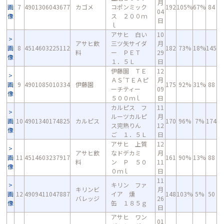
月
画
7
4901306043677
カゴメ
コポンミック
192
105%
67%
84
04
像
ス ２００ｍ
日
ｌ
アサヒ 白い
10
アサヒ飲
三ツ矢サイダ
月
画
8
4514603225112
182
73%
18%
145
料
ー ＰＥＴ
29
像
１．５Ｌ
日
伊藤園 ＴＥ
12
ＡＳ’ＴＥＡピ
月
画
9
4901085010334
伊藤園
175
92%
31%
88
ーチティー
09
像
５００ｍｌ
日
カルピス フ
11
ルーツカルピ
月
画
10
4901340174825
カルピス
170
96%
7%
174
ス完熟りん
12
像
ご １．５Ｌ
日
アサヒ 上質
12
アサヒ飲
なドデカミ
月
画
11
4514603237917
161
90%
13%
88
料
ン Ｐ ５０
11
像
０ｍｌ
日
11
キリン ファ
キリンビ
月
画
12
4909411047887
イア 燻
148
103%
5%
50
バレッジ
26
像
缶 １８５ｇ
日
アサヒ ワン
01