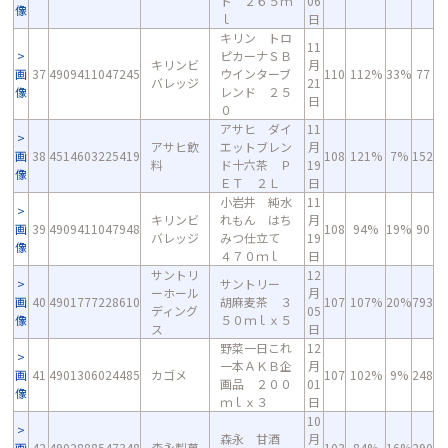
ト ２６５ｍ
06
像
ｌ
日
キリン トロ
11
ピカーナＳＢ
キリンビ
月
画
37
4909411047245
ウインターブ
110
112%
33%
77
バレッジ
21
像
レンド ２５
日
０
アサヒ ダイ
11
アサヒ飲
エットブレン
月
画
38
4514603225419
108
121%
7%
152
料
ド十六茶 Ｐ
19
像
ＥＴ ２Ｌ
日
小岩井 純水
11
キリンビ
れもん はち
月
画
39
4909411047948
108
94%
19%
90
バレッジ
みつ仕立て
19
像
４７０ｍｌ
日
サントリ
12
サントリー
ーホール
月
画
40
4901777228610
胡麻麦茶 ３
107
107%
20%
793
ディング
05
像
５０ｍｌｘ５
ス
日
野菜一日これ
12
一本ＡＫＢ企
月
画
41
4901306024485
カゴメ
107
102%
9%
248
画品 ２００
01
像
ｍｌｘ３
日
10
森永 甘酒
月
画
42
4902888547348
森永製菓
103
84%
16%
290