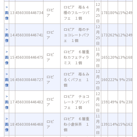
12
ロピア 苺＆４
ロピ
月
画
13
4560308446734
種のフルーツパ
178
180%
15%
249
ア
25
像
フェ １個
日
12
ロピア 苺のチ
ロピ
月
画
14
4560308446741
ョコレートパフ
173
262%
12%
249
ア
25
像
ェ １個
日
11
ロピア ６層重
ロピ
月
画
15
4560308446475
ねカフェティラ
165
120%
13%
168
ア
30
像
ミス １個
日
12
ロピア 苺＆み
ロピ
月
画
16
4560308446727
るくパフェ １
160
222%
9%
258
ア
25
像
個
日
12
ロピア チョコ
ロピ
月
画
17
4560308446482
レートプリンパ
159
149%
8%
238
ア
01
像
フェ １個
日
11
ロピア ６層重
ロピ
月
画
18
4560308446468
ね小倉抹茶 １
139
114%
15%
162
ア
30
像
個
日