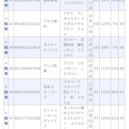
１０００ｍｌ
17
像
日
アサヒ ティ
10
オミルクくつ
アサヒ飲
月
画
43
4514603228311
ろぎロイヤル
100
125%
7%
90
料
11
像
ＰＥＴ ５０
日
０
ダイドー 花
11
ダイドー
畑牧場 練乳
月
画
44
4904910234639
100
88%
7%
98
ドリンコ
いちご ３５
21
像
０ｍｌ
日
12
グリコ いち
グリコ乳
月
画
45
4971666407044
ごオーレ １
99
157%
12%
84
業
26
像
８０ｍｌ
日
コカコーラ
11
日本コ
ジョージア
月
画
46
4902102096331
カ・コー
和ＳＴＹＬ
99
101%
36%
83
10
像
ラ
Ｅ 缶 １９
日
０ｇ
なっちゃん朝
サントリ
12
ＭＩＸバナナ
ーホール
月
画
47
4901777225428
＆ストロベリ
97
109%
31%
99
ディング
02
像
ー ３００ｍ
ス
日
ｌ