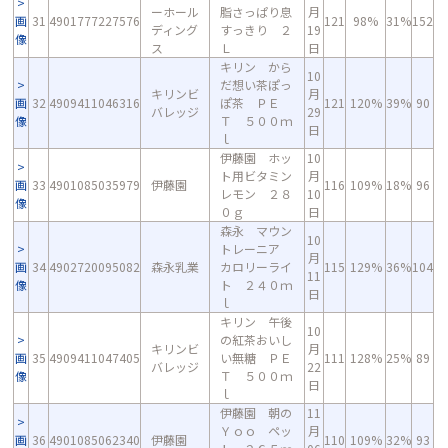
ーホール
脂さっぱり息
月
画
31
4901777227576
121
98%
31%
152
ディング
すっきり ２
19
像
ス
Ｌ
日
キリン から
10
だ想い茶ぽっ
キリンビ
月
画
32
4909411046316
ぽ茶 ＰＥ
121
120%
39%
90
バレッジ
29
像
Ｔ ５００ｍ
日
ｌ
伊藤園 ホッ
10
ト用ビタミン
月
画
33
4901085035979
伊藤園
116
109%
18%
96
レモン ２８
10
像
０ｇ
日
森永 マウン
10
トレーニア
月
画
34
4902720095082
森永乳業
カロリーライ
115
129%
36%
104
11
像
ト ２４０ｍ
日
ｌ
キリン 午後
10
の紅茶おいし
キリンビ
月
画
35
4909411047405
い無糖 ＰＥ
111
128%
25%
89
バレッジ
22
像
Ｔ ５００ｍ
日
ｌ
伊藤園 朝の
11
Ｙｏｏ ペッ
月
画
36
4901085062340
伊藤園
110
109%
32%
93