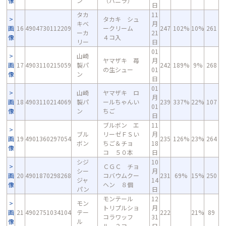
像
ン
（バニラ）
日
タカ
11
タカキ シュ
キベ
月
画
16
4904730112209
ークリーム
247
102%
10%
261
ーカ
21
像
４コ入
リー
日
01
山崎
ヤマザキ 苺
月
画
17
4903110215059
製パ
242
189%
9%
268
の生シュー
01
像
ン
日
01
山崎
ヤマザキ ロ
月
画
18
4903110214069
製パ
ールちゃんい
239
337%
22%
107
01
像
ン
ちご
日
ブルボン エ
11
ブル
リーゼＦＳい
月
画
19
4901360297054
235
126%
23%
264
ボン
ちご＆チョ
18
像
コ ５０本
日
シジ
10
ＣＧＣ チョ
シー
月
画
20
4901870298268
コバウムクー
231
69%
15%
250
ジャ
14
像
ヘン ８個
パン
日
モンテール
12
モン
トリプルショ
月
画
21
4902751034104
テー
222
21%
89
コラワッフ
31
像
ル
ル ２コ
日