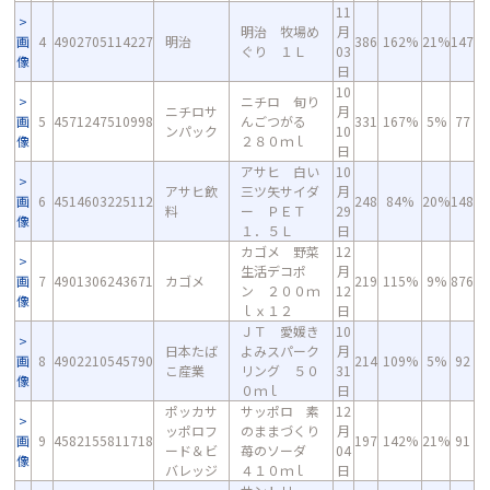
11
明治 牧場め
月
画
4
4902705114227
明治
386
162%
21%
147
ぐり １Ｌ
03
像
日
10
ニチロ 旬り
ニチロサ
月
画
5
4571247510998
んごつがる
331
167%
5%
77
ンパック
10
像
２８０ｍｌ
日
アサヒ 白い
10
アサヒ飲
三ツ矢サイダ
月
画
6
4514603225112
248
84%
20%
148
料
ー ＰＥＴ
29
像
１．５Ｌ
日
カゴメ 野菜
12
生活デコポ
月
画
7
4901306243671
カゴメ
219
115%
9%
876
ン ２００ｍ
12
像
ｌｘ１２
日
ＪＴ 愛媛き
10
日本たば
よみスパーク
月
画
8
4902210545790
214
109%
5%
92
こ産業
リング ５０
31
像
０ｍｌ
日
ポッカサ
サッポロ 素
12
ッポロフ
のままづくり
月
画
9
4582155811718
197
142%
21%
91
ード＆ビ
苺のソーダ
04
像
バレッジ
４１０ｍｌ
日