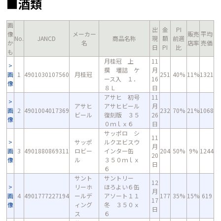
■酒類
画
出
金
PI
像
メーカー
販売
平均
No.
JANCD
商品名称
現
額
前週
か
名
店率
売価
日
PI
比
も
月桂冠 上
11
撰 壜詰 ケ
月
画
1
4901030107560
月桂冠
251
40%
11%
1321
ース入 １．
16
像
８Ｌ
日
アサヒ 初号
11
アサヒ
アサヒビール
月
画
2
4901004017369
232
70%
21%
1068
ビール
復刻版 ３５
26
像
０ｍｌｘ６
日
サッポロ シ
11
サッポ
ルクヱビスウ
月
画
3
4901880869311
ロビー
インター缶
204
50%
9%
1244
20
像
ル
３５０ｍｌｘ
日
６
サント
サントリー
12
リーホ
ほろよい６缶
月
画
4
4901777227194
ールデ
アソート１１
177
35%
15%
619
17
像
ィング
冬 ３５０ｘ
日
ス
６