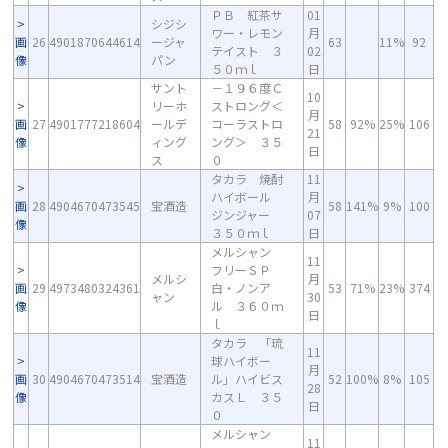
ＰＢ 紅茶サ
01
シジシ
ワー・レモン
月
画
26
4901870644614
ージャ
63
11%
92
テイスト ３
02
像
パン
５０ｍｌ
日
サント
－１９６度Ｃ
10
リーホ
ストロング＜
月
画
27
4901777218604
ールデ
コーラストロ
58
92%
25%
106
21
像
ィング
ング＞ ３５
日
ス
０
タカラ 焼酎
11
ハイボール
月
画
28
4904670473545
宝酒造
58
141%
9%
100
ジンジャー
07
像
３５０ｍｌ
日
メルシャン
11
フリーＳＰ
メルシ
月
画
29
4973480324361
白・ノンア
53
71%
23%
374
ャン
30
像
ル ３６０ｍ
日
ｌ
タカラ 「琉
11
球ハイボー
月
画
30
4904670473514
宝酒造
ル」ハイビス
52
100%
8%
105
28
像
カスＬ ３５
日
０
メルシャン
11