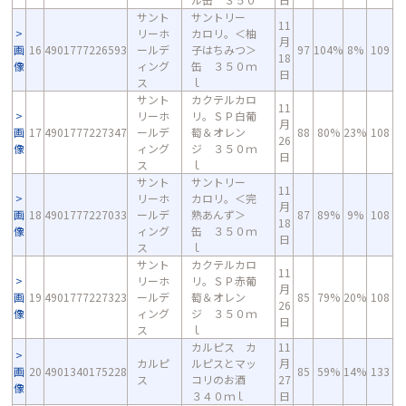
サント
サントリー
11
リーホ
カロリ。＜柚
月
画
16
4901777226593
ールデ
子はちみつ＞
97
104%
8%
109
18
像
ィング
缶 ３５０ｍ
日
ス
ｌ
サント
カクテルカロ
11
リーホ
リ。ＳＰ白葡
月
画
17
4901777227347
ールデ
萄＆オレン
88
80%
23%
108
26
像
ィング
ジ ３５０ｍ
日
ス
ｌ
サント
サントリー
11
リーホ
カロリ。＜完
月
画
18
4901777227033
ールデ
熟あんず＞
87
89%
9%
108
18
像
ィング
缶 ３５０ｍ
日
ス
ｌ
サント
カクテルカロ
11
リーホ
リ。ＳＰ赤葡
月
画
19
4901777227323
ールデ
萄＆オレン
85
79%
20%
108
26
像
ィング
ジ ３５０ｍ
日
ス
ｌ
カルピス カ
11
カルピ
ルピスとマッ
月
画
20
4901340175228
85
59%
14%
133
ス
コリのお酒
27
像
３４０ｍｌ
日