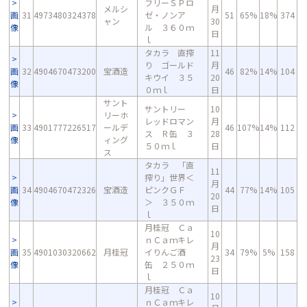
フリーＳＰロ
メルシ
月
画
31
4973480324378
ゼ・ノンア
51
65%
18%
374
ャン
30
像
ル ３６０ｍ
日
ｌ
タカラ 直搾
11
り ゴールド
月
画
32
4904670473200
宝酒造
46
82%
14%
104
キウイ ３５
20
像
０ｍｌ
日
サント
サントリー
10
リーホ
レッドロマン
月
画
33
4901777226517
ールデ
46
107%
14%
112
ス Ｒ缶 ３
28
像
ィング
５０ｍｌ
日
ス
タカラ 「直
11
搾り」世界＜
月
画
34
4904670472326
宝酒造
ピンクＧＦ
44
77%
14%
105
20
像
＞ ３５０ｍ
日
ｌ
月桂冠 Ｃａ
10
ｎＣａｍキレ
月
画
35
4901030320662
月桂冠
イりんご酒
34
79%
5%
158
23
像
缶 ２５０ｍ
日
ｌ
月桂冠 Ｃａ
10
ｎＣａｍキレ