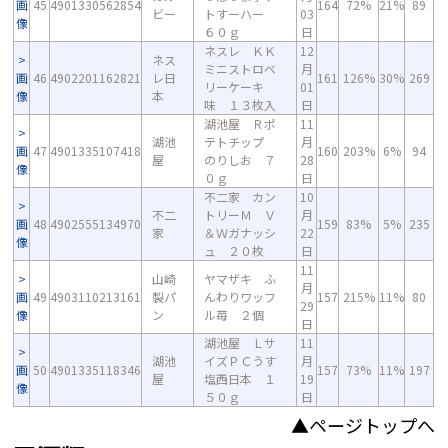
画
45
4901330562854
164
72%
21%
89
ビー
トすーハー
03
像
６０ｇ
日
ネスレ ＫＫ
12
ネス
ミニストロベ
月
画
46
4902201162821
レ日
161
126%
30%
269
リーケーキ
01
像
本
味 １３枚入
日
湖池屋 Ｒポ
11
湖池
テトチップ
月
画
47
4901335107418
160
203%
6%
94
屋
のりしお ７
28
像
０ｇ
日
不二家 カン
10
不二
トリーＭ Ｖ
月
画
48
4902555134970
159
83%
5%
235
家
＆Ｗガナッシ
22
像
ュ ２０枚
日
11
山崎
ヤマザキ ふ
月
画
49
4903110213161
製パ
んわりワッフ
157
215%
11%
80
29
像
ン
ル苺 ２個
日
湖池屋 Ｌサ
11
湖池
イズＰＣうす
月
画
50
4901335118346
157
73%
11%
197
屋
塩西日本 １
19
像
５０ｇ
日
▲ページトップへ