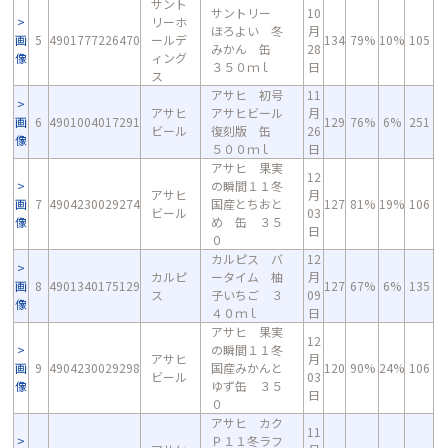
サント
サントリー
10
リーホ
ほろよい 冬
月
画
5
4901777226470
ールデ
134
79%
10%
105
みかん 缶
28
像
ィング
３５０ｍｌ
日
ス
アサヒ 初号
11
アサヒ
アサヒビール
月
画
6
4901004017291
129
76%
6%
251
ビール
復刻版 缶
26
像
５００ｍｌ
日
アサヒ 果実
12
の瞬間１１冬
アサヒ
月
画
7
4904230029274
国産とちおと
127
81%
19%
106
ビール
03
像
め 缶 ３５
日
０
カルピス バ
12
カルピ
ータイム 柚
月
画
8
4901340175129
127
67%
6%
135
ス
子いちご ３
09
像
４０ｍｌ
日
アサヒ 果実
12
の瞬間１１冬
アサヒ
月
画
9
4904230029298
国産みかんと
120
90%
24%
106
ビール
03
像
ゆず缶 ３５
日
０
アサヒ カク
11
Ｐ１１冬ラフ