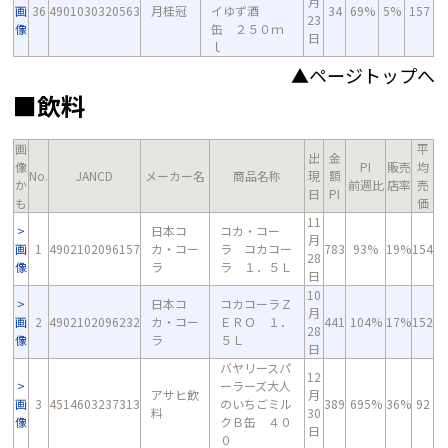
月
画
36
4901030320563
月桂冠
イゆず酒
34
69%
5%
157
23
像
缶 ２５０ｍ
日
ｌ
▲ページトップへ
■飲料
画
平
出
金
像
PI
販売
均
No.
JANCD
メーカー名
商品名称
現
額
か
前週比
店率
売
日
PI
も
価
11
日本コ
コカ・コー
月
画
1
4902102096157
カ・コー
ラ コカコー
783
93%
19%
154
28
像
ラ
ラ １．５Ｌ
日
10
日本コ
コカコーラＺ
月
画
2
4902102096232
カ・コー
ＥＲＯ １．
441
104%
17%
152
28
像
ラ
５Ｌ
日
バヤリースパ
12
ーラーズ大人
アサヒ飲
月
画
3
4514603237313
のいちごミル
389
695%
36%
92
料
30
像
クＢ缶 ４０
日
０