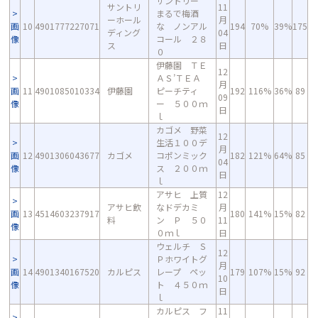
サントリー
サントリ
11
まるで梅酒
ーホール
月
画
10
4901777227071
な ノンアル
194
70%
39%
175
ディング
04
像
コール ２８
ス
日
０
伊藤園 ＴＥ
12
ＡＳ’ＴＥＡ
月
画
11
4901085010334
伊藤園
ピーチティ
192
116%
36%
89
09
像
ー ５００ｍ
日
ｌ
カゴメ 野菜
12
生活１００デ
月
画
12
4901306043677
カゴメ
コポンミック
182
121%
64%
85
04
像
ス ２００ｍ
日
ｌ
アサヒ 上質
12
アサヒ飲
なドデカミ
月
画
13
4514603237917
180
141%
15%
82
料
ン Ｐ ５０
11
像
０ｍｌ
日
ウェルチ Ｓ
12
Ｐホワイトグ
月
画
14
4901340167520
カルピス
レープ ペッ
179
107%
15%
92
10
像
ト ４５０ｍ
日
ｌ
カルピス フ
11