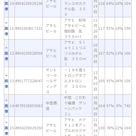
アサヒ
月
画
10
4904230029236
ランスのカク
118
84%
18%
104
ビール
19
像
テル缶 ３５
日
０
アサヒ 初号
11
アサヒ
アサヒビール
月
画
11
4901004017321
117
91%
24%
190
ビール
復刻版 缶
26
像
３５０ｍｌ
日
アサヒ Ｓｌ
10
ａｔ１１つぶ
アサヒ
月
画
12
4904230028956
つぶみかん
107
82%
13%
106
ビール
29
像
缶 ３５０ｍ
日
ｌ
サント
－１９６度ス
12
リーホ
トロングダブ
月
画
13
4901777228047
ールデ
ルストロン
105
95%
36%
106
03
像
ィング
グ ３５０ｍ
日
ス
ｌ
中埜 こだわ
10
中埜酒
り梅酒 グリ
月
画
14
4978526855083
104
97%
6%
743
造
ーンパック
24
像
２Ｌ
日
アサヒ カク
11
アサヒ
Ｐ１１冬アッ
月
画
15
4904230029250
100
78%
22%
104
ビール
プルのカクテ
19
像
ル缶 ３５０
日