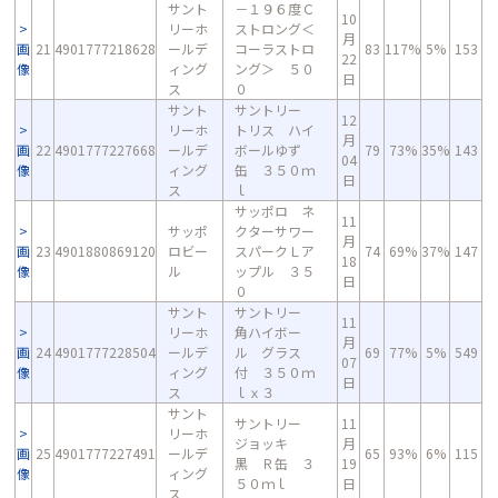
サント
－１９６度Ｃ
10
リーホ
ストロング＜
月
画
21
4901777218628
ールデ
コーラストロ
83
117%
5%
153
22
像
ィング
ング＞ ５０
日
ス
０
サント
サントリー
12
リーホ
トリス ハイ
月
画
22
4901777227668
ールデ
ボールゆず
79
73%
35%
143
04
像
ィング
缶 ３５０ｍ
日
ス
ｌ
サッポロ ネ
11
サッポ
クターサワー
月
画
23
4901880869120
ロビー
スパークＬア
74
69%
37%
147
18
像
ル
ップル ３５
日
０
サント
サントリー
11
リーホ
角ハイボー
月
画
24
4901777228504
ールデ
ル グラス
69
77%
5%
549
07
像
ィング
付 ３５０ｍ
日
ス
ｌｘ３
サント
サントリー
11
リーホ
ジョッキ
月
画
25
4901777227491
ールデ
65
93%
6%
115
黒 Ｒ缶 ３
19
像
ィング
５０ｍｌ
日
ス