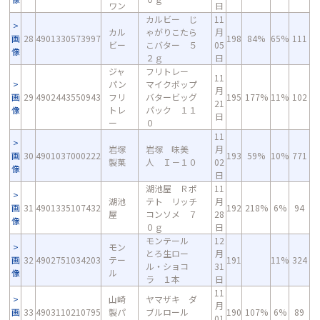
ワン
日
カルビー じ
11
カル
ゃがりこたら
月
画
28
4901330573997
198
84%
65%
111
ビー
こバター ５
05
像
２ｇ
日
ジャ
フリトレー
11
パン
マイクポップ
月
画
29
4902443550943
フリ
バタービッグ
195
177%
11%
102
21
像
トレ
パック １１
日
ー
０
11
岩塚
岩塚 味美
月
画
30
4901037000222
193
59%
10%
771
製菓
人 Ｉ－１０
02
像
日
湖池屋 Ｒポ
11
湖池
テト リッチ
月
画
31
4901335107432
192
218%
6%
94
屋
コンソメ ７
28
像
０ｇ
日
モンテール
12
モン
とろ生ロー
月
画
32
4902751034203
テー
191
11%
324
ル・ショコ
31
像
ル
ラ １本
日
11
山崎
ヤマザキ ダ
月
画
33
4903110210795
製パ
ブルロール
190
107%
6%
89
01