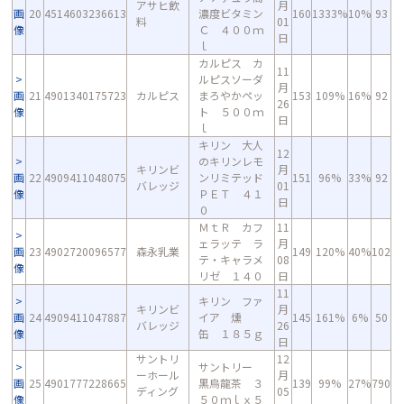
アサヒ飲
月
画
20
4514603236613
濃度ビタミン
160
1333%
10%
93
料
01
像
Ｃ ４００ｍ
日
ｌ
カルピス カ
11
ルピスソーダ
月
画
21
4901340175723
カルピス
まろやかペッ
153
109%
16%
92
26
像
ト ５００ｍ
日
ｌ
キリン 大人
12
のキリンレモ
キリンビ
月
画
22
4909411048075
ンリミテッド
151
96%
33%
92
バレッジ
01
像
ＰＥＴ ４１
日
０
ＭｔＲ カフ
11
ェラッテ ラ
月
画
23
4902720096577
森永乳業
149
120%
40%
102
テ・キャラメ
08
像
リゼ １４０
日
11
キリン ファ
キリンビ
月
画
24
4909411047887
イア 燻
145
161%
6%
50
バレッジ
26
像
缶 １８５ｇ
日
サントリ
12
サントリー
ーホール
月
画
25
4901777228665
黒烏龍茶 ３
139
99%
27%
790
ディング
05
像
５０ｍｌｘ５