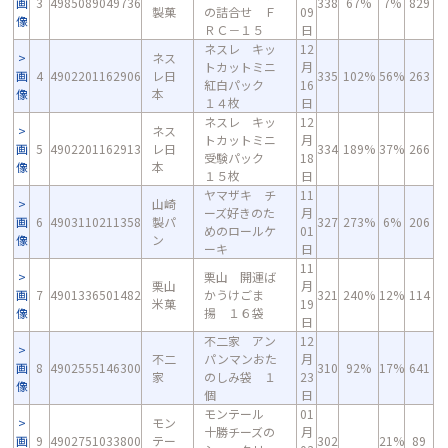
画
3
4985089049736
338
67%
7%
829
製菓
の詰合せ Ｆ
09
像
ＲＣ－１５
日
ネスレ キッ
12
ネス
トカットミニ
月
画
4
4902201162906
レ日
335
102%
56%
263
紅白パック
16
像
本
１４枚
日
ネスレ キッ
12
ネス
トカットミニ
月
画
5
4902201162913
レ日
334
189%
37%
266
受験パック
18
像
本
１５枚
日
ヤマザキ チ
11
山崎
ーズ好きのた
月
画
6
4903110211358
製パ
327
273%
6%
206
めのロールケ
01
像
ン
ーキ
日
11
栗山 開運ば
栗山
月
画
7
4901336501482
かうけごま
321
240%
12%
114
米菓
19
像
揚 １６袋
日
不二家 アン
12
不二
パンマンおた
月
画
8
4902555146300
310
92%
17%
641
家
のしみ袋 １
23
像
個
日
モンテール
01
モン
十勝チーズの
月
画
9
4902751033800
テー
302
21%
89