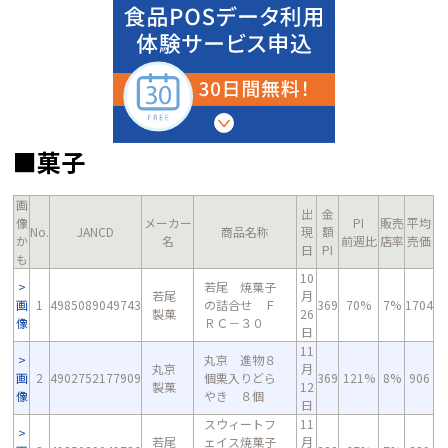
■菓子
画
出
金
像
メーカー
PI
販売
平均
No.
JANCD
商品名称
現
額
か
名
前週比
店率
売価
日
PI
も
10
若尾 焼菓子
若尾
月
画
1
4985089049743
の詰合せ Ｆ
369
70%
7%
1704
製菓
26
像
ＲＣ－３０
日
11
丸京 進物８
丸京
月
画
2
4902752177909
個栗入りどら
369
121%
8%
906
製菓
12
像
やき ８個
日
スウィートフ
11
若尾
ェイス焼菓子
月