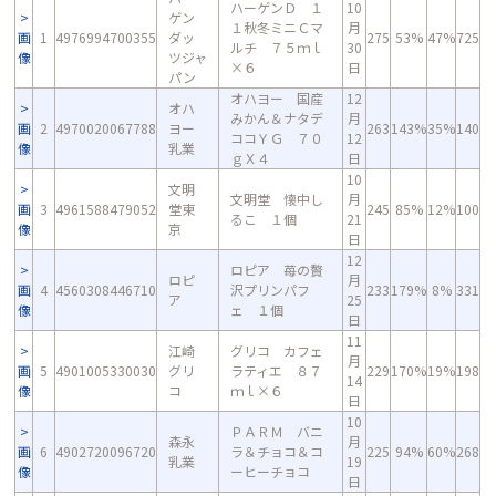
ハーゲンＤ １
10
ゲン
１秋冬ミニＣマ
月
画
1
4976994700355
ダッ
275
53%
47%
725
ルチ ７５ｍｌ
30
像
ツジャ
×６
日
パン
オハヨー 国産
12
オハ
みかん＆ナタデ
月
画
2
4970020067788
ヨー
263
143%
35%
140
ココＹＧ ７０
12
像
乳業
ｇＸ４
日
10
文明
文明堂 懐中し
月
画
3
4961588479052
堂東
245
85%
12%
100
るこ １個
21
像
京
日
12
ロピア 苺の贅
ロピ
月
画
4
4560308446710
沢プリンパフ
233
179%
8%
331
ア
25
像
ェ １個
日
11
江崎
グリコ カフェ
月
画
5
4901005330030
グリ
ラティエ ８７
229
170%
19%
198
14
像
コ
ｍｌ×６
日
10
ＰＡＲＭ バニ
森永
月
画
6
4902720096720
ラ＆チョコ＆コ
225
94%
60%
268
乳業
19
像
ーヒーチョコ
日