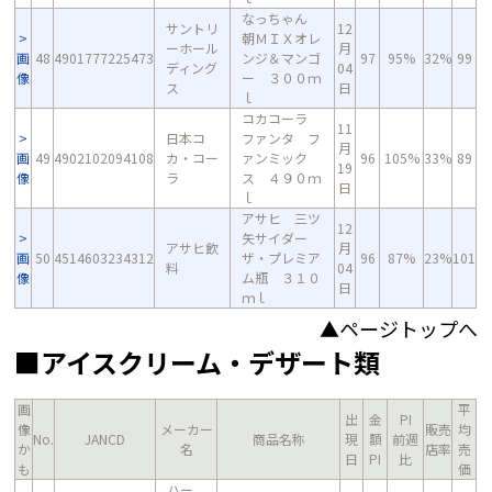
なっちゃん
サントリ
12
朝ＭＩＸオレ
ーホール
月
画
48
4901777225473
ンジ＆マンゴ
97
95%
32%
99
ディング
04
像
ー ３００ｍ
ス
日
ｌ
コカコーラ
11
日本コ
ファンタ フ
月
画
49
4902102094108
カ・コー
ァンミック
96
105%
33%
89
19
像
ラ
ス ４９０ｍ
日
ｌ
アサヒ 三ツ
12
矢サイダー
アサヒ飲
月
画
50
4514603234312
ザ・プレミア
96
87%
23%
101
料
04
像
ム瓶 ３１０
日
ｍｌ
▲ページトップへ
■アイスクリーム・デザート類
画
平
出
金
PI
像
メーカー
販売
均
No.
JANCD
商品名称
現
額
前週
か
名
店率
売
日
PI
比
も
価
ハー