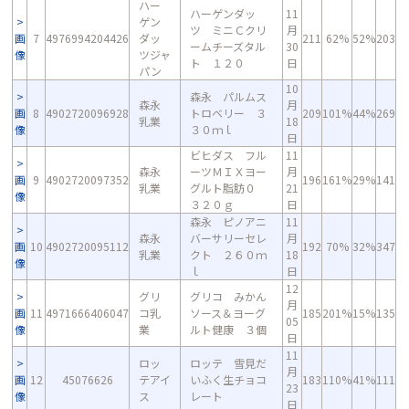
ハー
ハーゲンダッ
11
ゲン
ツ ミニＣクリ
月
画
7
4976994204426
ダッ
211
62%
52%
203
ームチーズタル
30
像
ツジャ
ト １２０
日
パン
10
森永 パルムス
森永
月
画
8
4902720096928
トロベリー ３
209
101%
44%
269
乳業
18
像
３０ｍｌ
日
ビヒダス フル
11
森永
ーツＭＩＸヨー
月
画
9
4902720097352
196
161%
29%
141
乳業
グルト脂肪０
21
像
３２０ｇ
日
森永 ピノアニ
11
森永
バーサリーセレ
月
画
10
4902720095112
192
70%
32%
347
乳業
クト ２６０ｍ
18
像
ｌ
日
12
グリ
グリコ みかん
月
画
11
4971666406047
コ乳
ソース＆ヨーグ
185
201%
15%
135
05
像
業
ルト健康 ３個
日
11
ロッ
ロッテ 雪見だ
月
画
12
45076626
テアイ
いふく生チョコ
183
110%
41%
111
23
像
ス
レート
日