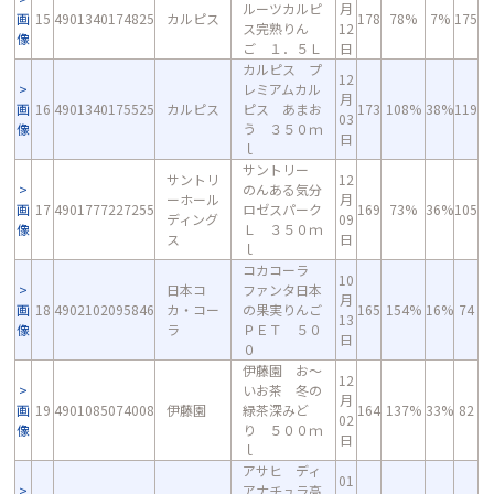
ルーツカルピ
月
画
15
4901340174825
カルピス
178
78%
7%
175
ス完熟りん
12
像
ご １．５Ｌ
日
カルピス プ
12
レミアムカル
月
画
16
4901340175525
カルピス
ピス あまお
173
108%
38%
119
03
像
う ３５０ｍ
日
ｌ
サントリー
サントリ
12
のんある気分
ーホール
月
画
17
4901777227255
ロゼスパーク
169
73%
36%
105
ディング
09
像
Ｌ ３５０ｍ
ス
日
ｌ
コカコーラ
10
日本コ
ファンタ日本
月
画
18
4902102095846
カ・コー
の果実りんご
165
154%
16%
74
13
像
ラ
ＰＥＴ ５０
日
０
伊藤園 お～
12
いお茶 冬の
月
画
19
4901085074008
伊藤園
緑茶深みど
164
137%
33%
82
02
像
り ５００ｍ
日
ｌ
アサヒ ディ
01
アナチュラ高