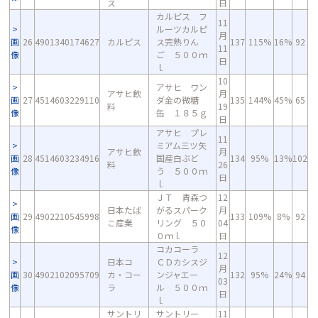
ス
日
カルピス フ
11
ルーツカルピ
月
画
26
4901340174627
カルピス
ス完熟りん
137
115%
16%
92
11
像
ご ５００ｍ
日
ｌ
10
アサヒ ワン
アサヒ飲
月
画
27
4514603229110
ダ金の微糖
135
144%
45%
65
料
19
像
缶 １８５ｇ
日
アサヒ プレ
11
ミアム三ツ矢
アサヒ飲
月
画
28
4514603234916
国産白ぶど
134
95%
13%
102
料
26
像
う ５００ｍ
日
ｌ
ＪＴ 青森つ
12
日本たば
がるスパーク
月
画
29
4902210545998
133
109%
8%
92
こ産業
リング ５０
04
像
０ｍｌ
日
コカコーラ
12
日本コ
ＣＤカシスジ
月
画
30
4902102095709
カ・コー
ンジャエー
132
95%
24%
94
03
像
ラ
ル ５００ｍ
日
ｌ
サントリ
サントリー
11