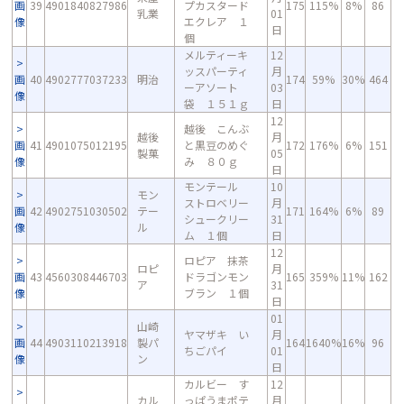
画
39
4901840827986
プカスタード
175
115%
8%
86
乳業
01
像
エクレア １
日
個
メルティーキ
12
ッスパーティ
月
画
40
4902777037233
明治
174
59%
30%
464
ーアソート
03
像
袋 １５１ｇ
日
12
越後 こんぶ
越後
月
画
41
4901075012195
と黒豆のめぐ
172
176%
6%
151
製菓
05
像
み ８０ｇ
日
モンテール
10
モン
ストロベリー
月
画
42
4902751030502
テー
171
164%
6%
89
シュークリー
31
像
ル
ム １個
日
12
ロピア 抹茶
ロピ
月
画
43
4560308446703
ドラゴンモン
165
359%
11%
162
ア
31
像
ブラン １個
日
01
山崎
ヤマザキ い
月
画
44
4903110213918
製パ
164
1640%
16%
96
ちごパイ
01
像
ン
日
カルビー す
12
カル
っぱうまポテ
月