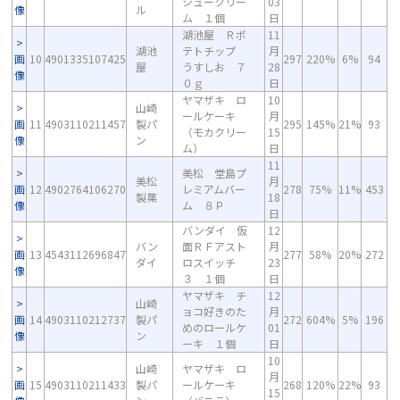
シュークリー
03
像
ル
ム １個
日
湖池屋 Ｒポ
11
湖池
テトチップ
月
画
10
4901335107425
297
220%
6%
94
屋
うすしお ７
28
像
０ｇ
日
ヤマザキ ロ
10
山崎
ールケーキ
月
画
11
4903110211457
製パ
295
145%
21%
93
（モカクリー
15
像
ン
ム）
日
11
美松 堂島プ
美松
月
画
12
4902764106270
レミアムバー
278
75%
11%
453
製菓
18
像
ム ８Ｐ
日
バンダイ 仮
12
バン
面ＲＦアスト
月
画
13
4543112696847
277
58%
20%
272
ダイ
ロスイッチ
23
像
３ １個
日
ヤマザキ チ
12
山崎
ョコ好きのた
月
画
14
4903110212737
製パ
272
604%
5%
196
めのロールケ
01
像
ン
ーキ １個
日
10
山崎
ヤマザキ ロ
月
画
15
4903110211433
製パ
ールケーキ
268
120%
22%
93
15