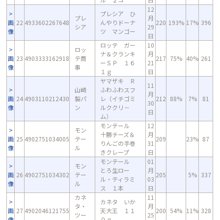
12
プレシア ひ
プレ
月
画
22
4933602267648
んやりドーナ
220
193%
17%
396
シア
29
像
ツ マンゴー
日
ロッテ ガー
10
ロッ
ナ＆クランキ
月
画
23
4903333162918
テ商
217
75%
40%
261
ーＳＰ １６
21
像
事
１ｇ
日
ヤマザキ Ｒ
11
山崎
ふわふわスフ
月
画
24
4903110212430
製パ
レ（イチゴミ
212
88%
7%
81
30
像
ン
ルククリ－
日
ム）
モンテール
12
モン
十勝チーズ＆
月
画
25
4902751034005
テー
209
23%
87
りんごの手巻
31
像
ル
きクレープ
日
モンテール
01
モン
とろ生ロー
月
画
26
4902751034302
テー
205
5%
337
ル・ティラミ
03
像
ル
ス １本
日
カネ
11
カネタ いか
タ・
月
画
27
4902046121755
天大王 １１
200
54%
11%
328
ツー
25
像
０ｇ