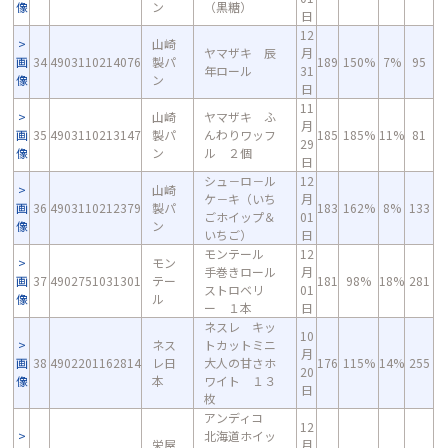
像
ン
（黒糖）
日
12
山崎
ヤマザキ 辰
月
画
34
4903110214076
製パ
189
150%
7%
95
年ロール
31
像
ン
日
11
山崎
ヤマザキ ふ
月
画
35
4903110213147
製パ
んわりワッフ
185
185%
11%
81
29
像
ン
ル ２個
日
シュ－ロ－ル
12
山崎
ケ－キ（いち
月
画
36
4903110212379
製パ
183
162%
8%
133
ごホイップ＆
01
像
ン
いちご）
日
モンテール
12
モン
手巻きロール
月
画
37
4902751031301
テー
181
98%
18%
281
ストロベリ
01
像
ル
ー １本
日
ネスレ キッ
10
ネス
トカットミニ
月
画
38
4902201162814
レ日
大人の甘さホ
176
115%
14%
255
20
像
本
ワイト １３
日
枚
アンディコ
12
北海道ホイッ
栄屋
月