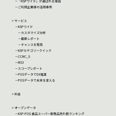
「KSPワイド」が選ばれる理由
ご利用企業様の活用事例
サービス
KSPワイド
カスタマイズ分析
最新レポート
チャンスを発見
KSPカテゴリークイック
CCMC_S
MS3
スコープレポート
POSデータでDX推進
POSデータで未来を変える
料金
オープンデータ
KSP-POS 食品スーパー新商品売れ筋ランキング