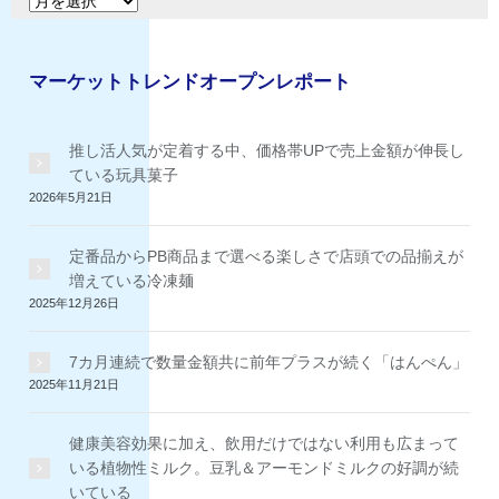
ア
ー
ー
カ
イ
マーケットトレンドオープンレポート
ブ
推し活人気が定着する中、価格帯UPで売上金額が伸長し
ている玩具菓子
2026年5月21日
定番品からPB商品まで選べる楽しさで店頭での品揃えが
増えている冷凍麺
2025年12月26日
7カ月連続で数量金額共に前年プラスが続く「はんぺん」
2025年11月21日
健康美容効果に加え、飲用だけではない利用も広まって
いる植物性ミルク。豆乳＆アーモンドミルクの好調が続
いている