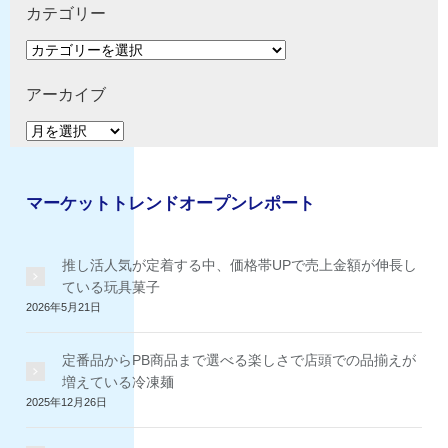
カテゴリー
カ
テ
ゴ
アーカイブ
リ
ア
ー
ー
カ
イ
マーケットトレンドオープンレポート
ブ
推し活人気が定着する中、価格帯UPで売上金額が伸長し
ている玩具菓子
2026年5月21日
定番品からPB商品まで選べる楽しさで店頭での品揃えが
増えている冷凍麺
2025年12月26日