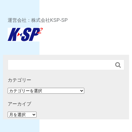
運営会社：株式会社KSP-SP

カテゴリー
カ
テ
ゴ
アーカイブ
リ
ア
ー
ー
カ