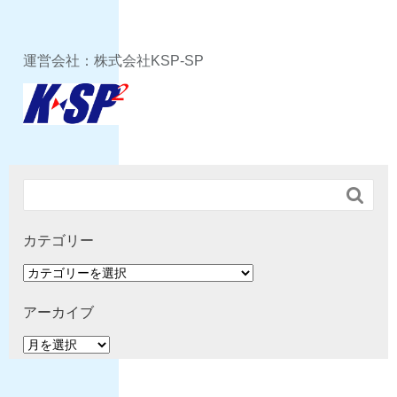
運営会社：株式会社KSP-SP

カテゴリー
カ
テ
ゴ
アーカイブ
リ
ア
ー
ー
カ