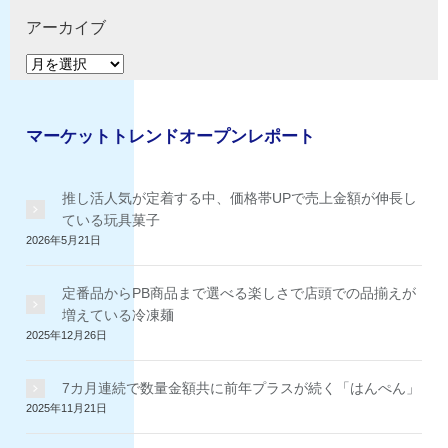
テ
ゴ
アーカイブ
リ
ア
ー
ー
カ
イ
マーケットトレンドオープンレポート
ブ
推し活人気が定着する中、価格帯UPで売上金額が伸長し
ている玩具菓子
2026年5月21日
定番品からPB商品まで選べる楽しさで店頭での品揃えが
増えている冷凍麺
2025年12月26日
7カ月連続で数量金額共に前年プラスが続く「はんぺん」
2025年11月21日