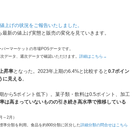
タで値上げの状況をご報告いたしました。
タから最新の値上げ実態と販売の変化を見ていきます。
スーパーマーケットの市場POSデータです。
月次データ、週次データで確認いただけます。
詳細はこちら→
格上昇率
となった。2023年上期の6.4%と比較すると
0.7ポイン
うに見える
。
期から5ポイント低下）。菓子類・飲料は0.5ポイント、加工
率は高まっていないものの引き続き高水準で推移している
月～2月）
P標準分類を利用。食品を約800分類に区分した
詳細分類の問合せはこちら