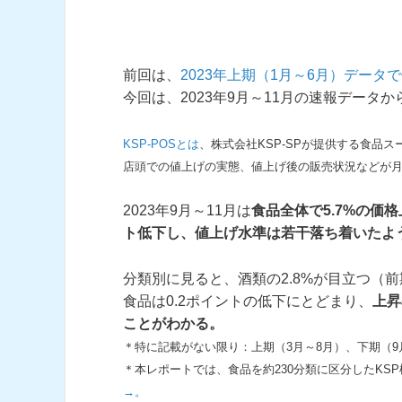
前回は、
2023年上期（1月～6月）デー
今回は、2023年9月～11月の速報デー
KSP-POSとは
、株式会社KSP-SPが提供する食品
店頭での値上げの実態、値上げ後の販売状況などが
2023年9月～11月は
食品全体で5.7%の価
ト低下し、値上げ水準は若干落ち着いたよ
分類別に見ると、酒類の2.8%が目立つ（前
食品は0.2ポイントの低下にとどまり、
上昇
ことがわかる。
＊特に記載がない限り：上期（3月～8月）、下期（9
＊本レポートでは、食品を約230分類に区分したKS
→。