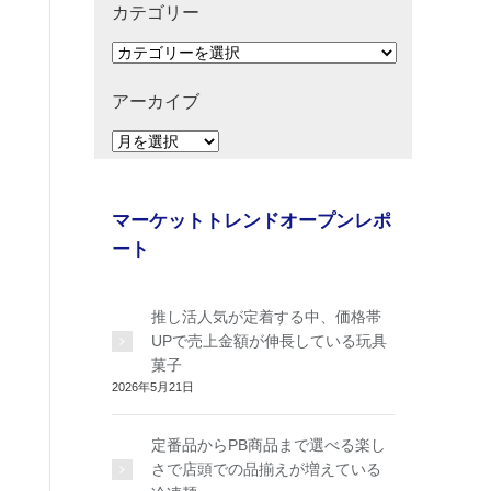
カテゴリー
カ
テ
ゴ
アーカイブ
リ
ア
ー
ー
カ
イ
マーケットトレンドオープンレポ
ブ
ート
推し活人気が定着する中、価格帯
UPで売上金額が伸長している玩具
菓子
2026年5月21日
定番品からPB商品まで選べる楽し
さで店頭での品揃えが増えている