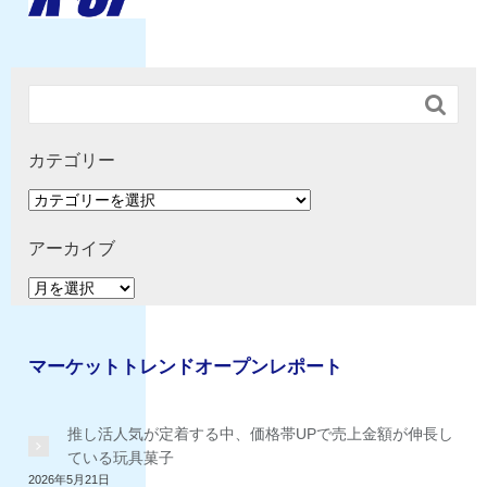

カテゴリー
カ
テ
ゴ
アーカイブ
リ
ア
ー
ー
カ
イ
マーケットトレンドオープンレポート
ブ
推し活人気が定着する中、価格帯UPで売上金額が伸長し
ている玩具菓子
2026年5月21日