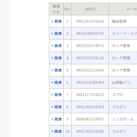
画像
No.
JANCD
メーカ
かも
画像
1
4901313191828
亀田製菓
画像
2
4950349600750
スイーツ・ス
画像
3
4903333178971
ロッテ商事
画像
4
4903333158126
ロッテ商事
画像
5
4903333110438
ロッテ商事
画像
6
4903110289494
山崎製パン
画像
7
4901117354122
コプロ
画像
8
4901360318353
ブルボン
画像
9
8886467103087
シンガポール
画像
10
4901360318285
ブルボン