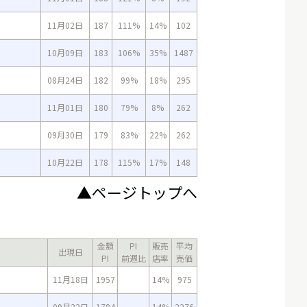
11月02日
187
111%
14%
102
10月09日
183
106%
35%
1487
08月24日
182
99%
18%
295
11月01日
180
79%
8%
262
09月30日
179
83%
22%
262
10月22日
178
115%
17%
148
▲ページトップへ
金額
PI
販売
平均
出現日
PI
前週比
店率
売価
11月18日
1957
14%
975
09月22日
1784
14%
2276