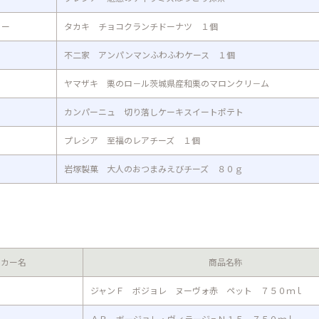
リー
タカキ チョコクランチドーナツ １個
不二家 アンパンマンふわふわケース １個
ヤマザキ 栗のロ－ル茨城県産和栗のマロンクリ－ム
カンパーニュ 切り落しケーキスイートポテト
プレシア 至福のレアチーズ １個
岩塚製菓 大人のおつまみえびチーズ ８０ｇ
ーカー名
商品名称
ジャンＦ ボジョレ ヌーヴォ赤 ペット ７５０ｍｌ
ＡＢ ボージョレ・ヴィラージュＮ１５ ７５０ｍｌ