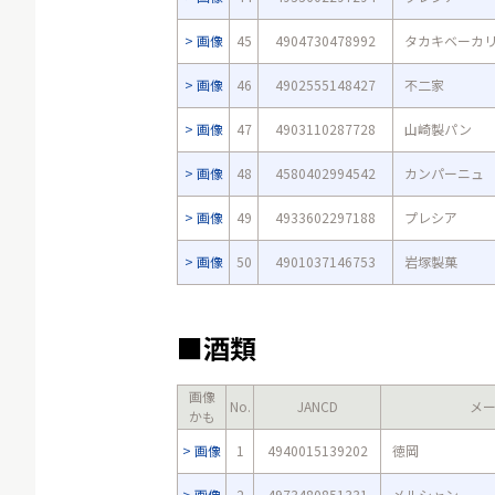
画像
45
4904730478992
タカキベーカ
画像
46
4902555148427
不二家
画像
47
4903110287728
山崎製パン
画像
48
4580402994542
カンパーニュ
画像
49
4933602297188
プレシア
画像
50
4901037146753
岩塚製菓
■酒類
画像
No.
JANCD
メ
かも
画像
1
4940015139202
徳岡
画像
2
4973480851331
メルシャン