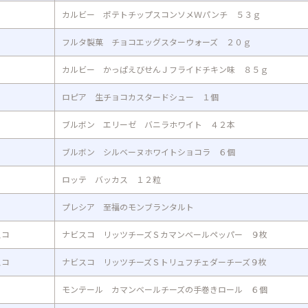
カルビー ポテトチップスコンソメＷパンチ ５３ｇ
フルタ製菓 チョコエッグスターウォーズ ２０ｇ
カルビー かっぱえびせんＪフライドチキン味 ８５ｇ
ロピア 生チョコカスタードシュー １個
ブルボン エリーゼ バニラホワイト ４２本
ブルボン シルベーヌホワイトショコラ ６個
ロッテ バッカス １２粒
プレシア 至福のモンブランタルト
スコ
ナビスコ リッツチーズＳカマンベールペッパー ９枚
スコ
ナビスコ リッツチーズＳトリュフチェダーチーズ９枚
モンテール カマンベールチーズの手巻きロール ６個