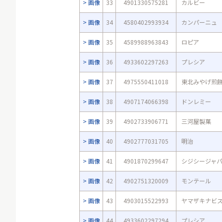
画像
33
4901330575281
カルビー
画像
34
4580402993934
カンパーニュ
画像
35
4589988963843
ロピア
画像
36
4933602297263
プレシア
画像
37
4975550411018
東北みやげ煎
画像
38
4907174066398
ドンレミー
画像
39
4902733906771
三河屋製菓
画像
40
4902777031705
明治
画像
41
4901870299647
シジシージャ
画像
42
4902751320009
モンテール
画像
43
4903015522993
ヤマザキナビ
画像
44
4933602297294
プレシア