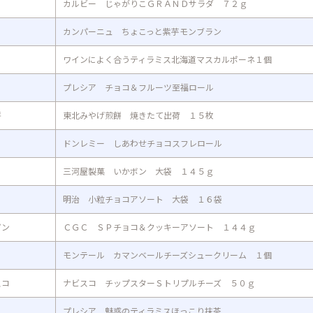
カルビー じゃがりこＧＲＡＮＤサラダ ７２ｇ
カンパーニュ ちょこっと紫芋モンブラン
ワインによく合うティラミス北海道マスカルポーネ１個
プレシア チョコ＆フルーツ至福ロール
餅
東北みやげ煎餅 焼きたて出荷 １５枚
ドンレミー しあわせチョコスフレロール
三河屋製菓 いかボン 大袋 １４５ｇ
明治 小粒チョコアソート 大袋 １６袋
パン
ＣＧＣ ＳＰチョコ＆クッキーアソート １４４ｇ
モンテール カマンベールチーズシュークリーム １個
スコ
ナビスコ チップスターＳトリプルチーズ ５０ｇ
プレシア 魅惑のティラミスほっこり抹茶