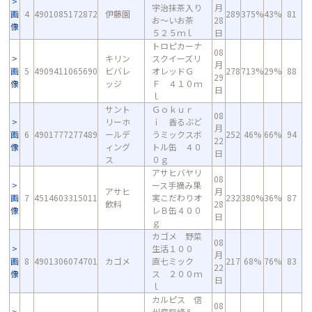
宇治抹茶入り
月
画
4
4901085172872
伊藤園
289
375%
43%
81
お～いお茶
28
像
５２５ｍｌ
日
トロピカーナ
08
キリン
スクイーズリ
月
画
5
4909411065690
ビバレ
オレッドＧ
278
713%
29%
88
29
像
ッジ
Ｆ ４１０ｍ
日
ｌ
サント
Ｇｏｋｕｒ
08
リーホ
ｉ 香るぶど
月
画
6
4901777277489
ールデ
うミックスボ
252
46%
66%
94
22
像
ィング
トル缶 ４０
日
ス
０ｇ
アサヒバヤリ
08
ース手摘み果
アサヒ
月
画
7
4514603315011
実こだわりオ
232
380%
36%
87
飲料
28
像
レＢ缶４００
日
ｇ
カゴメ 野菜
08
生活１００
月
画
8
4901306074701
カゴメ
直七ミック
217
68%
76%
83
22
像
ス ２００ｍ
日
ｌ
カルピス 信
08
州産巨峰＆