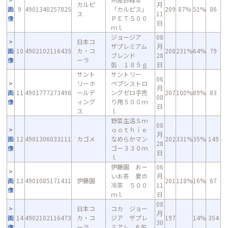
カルピ
月
画
9
4901340257825
「カルピス」
209
87%
51%
86
ス
11
像
ＰＥＴ５００
日
ｍｌ
ジョージア
08
日本コ
ザプレミアム
月
画
10
4902102116435
カ・コ
208
231%
64%
79
ブレンド
28
像
ーラ
缶 １８５ｇ
日
サント
サントリー
06
リーホ
ペプシストロ
月
画
11
4901777273498
ールデ
ングゼロ手売
207
100%
89%
83
08
像
ィング
り用５００ｍ
日
ス
ｌ
野菜生活Ｓｍ
08
ｏｏｔｈｉｅ
月
画
12
4901306033111
カゴメ
なめらかマン
202
331%
35%
149
28
像
ゴー３３０ｍ
日
ｌ
伊藤園 おー
06
いお茶 夏の
月
画
13
4901085171431
伊藤園
201
118%
16%
67
冷茶 ５００
11
像
ｍｌ
日
08
日本コ
コカ ジョー
月
画
14
4902102116473
カ・コ
ジア ザプレ
197
14%
354
30
像
ーラ
ミアム ６缶