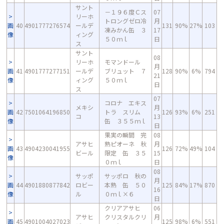
サント
－１９６度Ｃス
07
リーホ
トロングゼロ冷
月
画
40
4901777276574
ールデ
131
90%
27%
103
凍みかん缶 ３
17
像
ィング
５０ｍｌ
日
ス
サント
08
リーホ
モマンドール
月
画
41
4901777277151
ールデ
ブリュット ７
128
90%
6%
794
21
像
ィング
５０ｍｌ
日
ス
07
コロナ エキス
メキシ
月
画
42
7501064196850
トラ スリム
126
93%
6%
251
コ
13
像
缶 ３５５ｍｌ
日
果実の瞬間 完
08
アサヒ
熟ピオーネ 秋
月
画
43
4904230041955
126
72%
49%
104
ビール
限定 缶 ３５
15
像
０ｍｌ
日
08
サッポ
サッポロ 秋の
月
画
44
4901880877842
ロビー
本熟 缶 ５０
125
84%
17%
870
16
像
ル
０ｍｌ×６
日
クリアアサヒ
06
アサヒ
クリスタルクリ
月
画
45
4901004027023
125
98%
6%
551