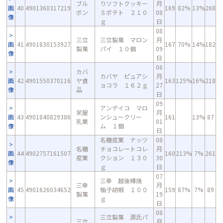
ブル
りソフトクッキー
月
画
40
4901360317219
169
82%
13%
268
ボン
Ｓポテト ２１０
08
像
ｇ
日
08
三立
三立製菓 マロン
月
画
41
4901830153927
167
70%
14%
182
製菓
パイ １０個
09
像
日
06
カバ
カバヤ ピュアシ
月
画
42
4901550370116
ヤ食
163
125%
16%
218
ョコラ １６２ｇ
27
像
品
日
09
アンデイコ マロ
栄屋
月
画
43
4901840829386
ンシュークリー
161
13%
87
乳業
01
像
ム １個
日
名糖産業 ナッツ
08
名糖
チョコレートコレ
月
画
44
4902757161507
160
213%
7%
261
産業
クション １３０
30
像
ｇ
日
07
三幸 越後樽焼
三幸
月
画
45
4901626034652
柚子胡椒 １００
159
87%
7%
89
製菓
19
像
ｇ
日
08
三立製菓 源氏パ
三立
月