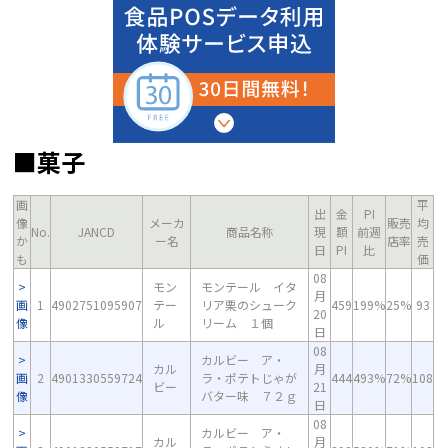
■菓子
画
平
出
金
PI
像
メーカ
販売
均
No.
JANCD
商品名称
現
額
前週
か
ー名
店率
売
日
PI
比
も
価
08
モン
モンテール イタ
月
画
1
4902751095907
テー
リア栗のシューク
459
199%
25%
93
20
像
ル
リーム １個
日
08
カルビー ア・
カル
月
画
2
4901330559724
ラ・ポテトじゃが
444
493%
72%
108
ビー
21
像
バター味 ７２ｇ
日
08
カルビー ア・
カル
月