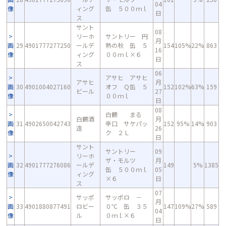
04
像
ィング
缶 ５００ｍｌ
日
ス
サント
08
リーホ
サントリー 円
月
画
29
4901777277250
ールデ
熟の秋 缶 ５
154
105%
22%
863
16
像
ィング
００ｍｌ×６
日
ス
06
アサヒ アサヒ
アサヒ
月
画
30
4901004027160
オフ Ｑ缶 ５
152
102%
63%
159
ビール
27
像
００ｍｌ
日
08
白鶴 まる
白鶴酒
月
画
31
4902650042743
辛口 サケパッ
152
95%
14%
903
造
26
像
ク ２Ｌ
日
サント
サントリー
09
リーホ
ザ・モルツ
月
画
32
4901777276086
ールデ
149
5%
1385
缶 ５００ｍｌ
05
像
ィング
×６
日
ス
07
サッポ
サッポロ －
月
画
33
4901880877491
ロビー
０℃ 缶 ３５
147
109%
27%
589
04
像
ル
０ｍｌ×６
日