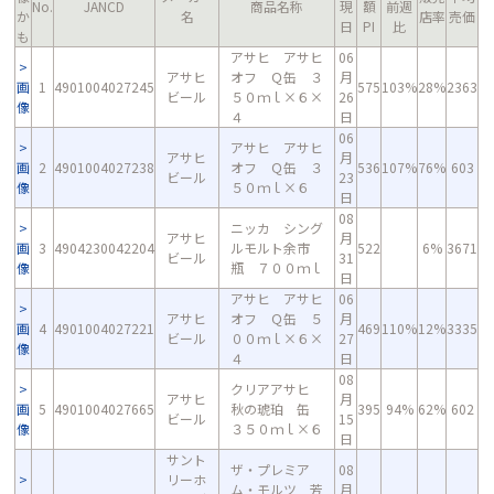
No.
JANCD
商品名称
現
額
前週
か
名
店率
売価
日
PI
比
も
アサヒ アサヒ
06
アサヒ
オフ Ｑ缶 ３
月
画
1
4901004027245
575
103%
28%
2363
ビール
５０ｍｌ×６×
26
像
４
日
06
アサヒ アサヒ
アサヒ
月
画
2
4901004027238
オフ Ｑ缶 ３
536
107%
76%
603
ビール
23
像
５０ｍｌ×６
日
08
ニッカ シング
アサヒ
月
画
3
4904230042204
ルモルト余市
522
6%
3671
ビール
31
像
瓶 ７００ｍｌ
日
アサヒ アサヒ
06
アサヒ
オフ Ｑ缶 ５
月
画
4
4901004027221
469
110%
12%
3335
ビール
００ｍｌ×６×
27
像
４
日
08
クリアアサヒ
アサヒ
月
画
5
4901004027665
秋の琥珀 缶
395
94%
62%
602
ビール
15
像
３５０ｍｌ×６
日
サント
ザ・プレミア
08
リーホ
ム・モルツ 芳
月