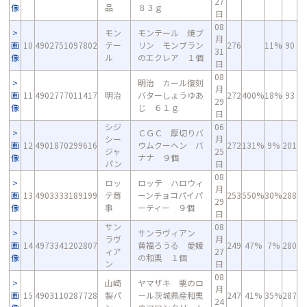
27
像
品
８３ｇ
日
08
モン
モンテール 焼プ
月
画
10
4902751097802
テー
リン モンブラン
276
11%
90
31
像
ル
のエクレア １個
日
08
明治 カール復刻
月
画
11
4902777011417
明治
バターしょうゆあ
272
400%
18%
93
29
像
じ ６１ｇ
日
シジ
06
ＣＧＣ 厚切りバ
シー
月
画
12
4901870299616
ウムクーヘン バ
272
131%
9%
201
ジャ
25
像
ナナ ９個
パン
日
08
ロッ
ロッテ ハロウィ
月
画
13
4903333189199
テ商
ーンチョコパイパ
253
550%
30%
288
29
像
事
ーティー ９個
日
サン
08
サンラヴィアン
ラヴ
月
画
14
4973341202807
黄福ろうる 愛媛
249
47%
7%
280
ィア
27
像
の和栗 １個
ン
日
08
山崎
ヤマザキ 栗のロ
月
画
15
4903110287728
製パ
－ル茨城県産和栗
247
41%
35%
287
24