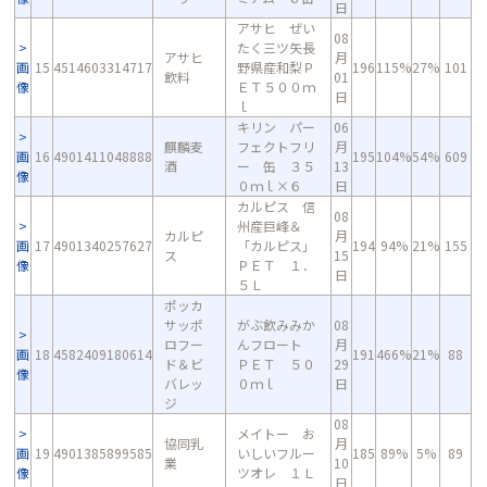
日
アサヒ ぜい
08
たく三ツ矢長
アサヒ
月
画
15
4514603314717
野県産和梨Ｐ
196
115%
27%
101
飲料
01
像
ＥＴ５００ｍ
日
ｌ
キリン パー
06
麒麟麦
フェクトフリ
月
画
16
4901411048888
195
104%
54%
609
酒
ー 缶 ３５
13
像
０ｍｌ×６
日
カルピス 信
08
州産巨峰＆
カルピ
月
画
17
4901340257627
「カルピス」
194
94%
21%
155
ス
15
像
ＰＥＴ １．
日
５Ｌ
ポッカ
サッポ
がぶ飲みみか
08
ロフー
んフロート
月
画
18
4582409180614
191
466%
21%
88
ド＆ビ
ＰＥＴ ５０
29
像
バレッ
０ｍｌ
日
ジ
08
メイトー お
協同乳
月
画
19
4901385899585
いしいフルー
185
89%
5%
89
業
10
像
ツオレ １Ｌ
日