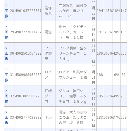
08
岩塚製菓 田舎の
岩塚
月
画
28
4901037228657
おかき 青のり
194
146%
18%
147
製菓
27
像
味 ８本
日
08
明治 マクビティ
月
画
29
4902777011707
明治
ミルクチョコレー
191
73%
28%
195
14
像
ト 袋 １５枚
日
08
フル
フルタ製菓 生ク
月
画
30
4902501054277
タ製
リームチョコ １
189
106%
42%
266
09
像
菓
８４ｇ
日
09
ロピ
ロピア 和栗のダ
月
画
31
4589988962969
188
6%
81
ア
ブルシュー １個
01
像
日
07
江崎
グリコ 神戸ショ
月
画
32
4901005500228
グリ
コラ 濃厚ミルク
185
133%
49%
266
17
像
コ
チョコ １８５ｇ
日
07
明治 大人のきの
月
画
33
4902777028897
明治
この山・たけのこ
183
108%
37%
263
12
像
の里 袋 ８袋
日
アルフォートＦ
08