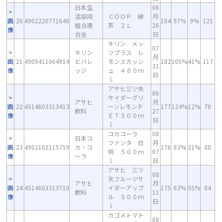
日本生
06
活協同
ＣＯＯＰ 緑
月
画
20
4902220771646
184
97%
9%
121
組合連
茶 ２Ｌ
26
像
合会
日
キリン メッ
07
キリン
ツプラス レ
月
画
21
4909411064914
ビバレ
モンスカッシ
182
105%
41%
117
31
像
ッジ
ュ ４８０ｍ
日
ｌ
アサヒ三ツ矢
06
サイダーグリ
アサヒ
月
画
22
4514603313413
ーンレモンＰ
177
124%
12%
78
飲料
27
像
ＥＴ５００ｍ
日
ｌ
コカコーラ
08
日本コ
ファンタ 白
月
画
23
4902102115759
カ・コ
176
83%
21%
88
桃 ５００ｍ
07
像
ーラ
ｌ
日
アサヒ 三ツ
08
矢フルーツサ
アサヒ
月
画
24
4514603313710
イダーアップ
175
63%
55%
84
飲料
11
像
ル ５００ｍ
日
ｌ
カゴメトマト
08