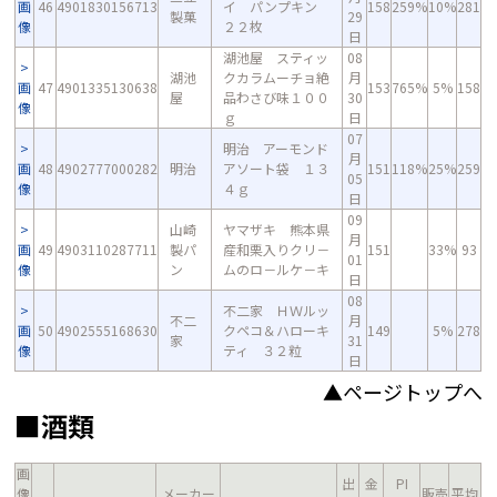
画
46
4901830156713
イ パンプキン
158
259%
10%
281
製菓
29
像
２２枚
日
湖池屋 スティッ
08
湖池
クカラムーチョ絶
月
画
47
4901335130638
153
765%
5%
158
屋
品わさび味１００
30
像
ｇ
日
07
明治 アーモンド
月
画
48
4902777000282
明治
アソート袋 １３
151
118%
25%
259
05
像
４ｇ
日
09
山崎
ヤマザキ 熊本県
月
画
49
4903110287711
製パ
産和栗入りクリ－
151
33%
93
01
像
ン
ムのロ－ルケ－キ
日
08
不二家 ＨＷルッ
不二
月
画
50
4902555168630
クペコ＆ハローキ
149
5%
278
家
31
像
ティ ３２粒
日
▲ページトップへ
■酒類
画
出
金
PI
像
メーカー
販売
平均