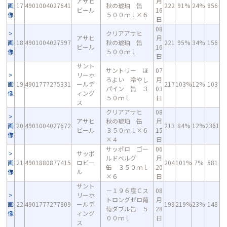
アサヒ
月
画
17
4901004027641
秋の琥珀 缶
222
91%
24%
856
ビール
16
像
５００ｍｌ×６
日
08
クリアアサヒ
アサヒ
月
画
18
4901004027597
秋の琥珀 缶
221
95%
34%
156
ビール
16
像
５００ｍｌ
日
サント
サントリー ほ
07
リーホ
ろよい 冷やし
月
画
19
4901777275331
ールデ
217
103%
12%
103
パイン 缶 ３
03
像
ィング
５０ｍｌ
日
ス
クリアアサヒ
08
アサヒ
秋の琥珀 缶
月
画
20
4901004027672
213
84%
12%
2361
ビール
３５０ｍｌ×６
15
像
×４
日
サッポロ ゴー
06
サッポ
ルドベルグ
月
画
21
4901880877415
ロビー
204
101%
7%
581
缶 ３５０ｍｌ
20
像
ル
×６
日
サント
－１９６度Ｃス
08
リーホ
トロングゼロ葡
月
画
22
4901777277809
ールデ
199
219%
23%
148
萄ダブル缶 ５
28
像
ィング
００ｍｌ
日
ス