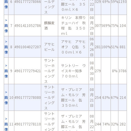
画
6
4901777278066
ールデ
329
69%
59%
1193
醇エール ３５
22
像
ィング
０ｍｌ×６
日
ス
キリン 本搾り
08
麒麟麦
チューハイ 秋
月
画
7
4901411052786
307
569%
75%
104
酒
柑 缶 ３５０
29
像
ｍｌ
日
06
アサヒ アサヒ
アサヒ
月
画
8
4901004027207
オフ Ｑ缶 ５
281
100%
51%
881
ビール
26
像
００ｍｌ×６
日
サント
08
リーホ
サントリー ウ
月
画
9
4901777279421
ールデ
イスキー知多
279
8%
3786
30
像
ィング
７００ｍｌ
日
ス
サント
ザ・プレミア
08
リーホ
ム・モルツ 芳
月
画
10
4901777278080
ールデ
254
63%
67%
214
醇エール 缶
21
像
ィング
３５０ｍｌ
日
ス
サント
ザ・プレミア
08
リーホ
ム・モルツ 芳
月
画
11
4901777278110
ールデ
244
74%
32%
282
醇エール 缶
22
像
ィング