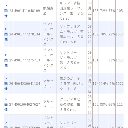
キリン 氷結
08
麒麟麦
山形産ラ・フラ
月
画
23
4901411048109
195
72%
77%
105
酒
ンス 缶 ３５
22
像
０ｍｌ
日
サント
ザ・プレミア
08
リーホ
ム・モルツ 芳
月
画
24
4901777278134
ールデ
192
70%
23%
1583
醇エール ５０
22
像
ィング
０ｍｌ×６
日
ス
サント
サントリー
09
リーホ
ザ・モルツ
月
画
25
4901777275713
ールデ
191
11%
1022
缶 ３５０ｍｌ
04
像
ィング
×６
日
ス
08
黒かのか 芋
アサヒ
月
画
26
4904230041184
２５度 紙パッ
174
114%
6%
1022
ビール
05
像
ク １．８Ｌ
日
08
クリアアサヒ
アサヒ
月
画
27
4901004027627
秋の琥珀 缶
162
88%
66%
111
ビール
15
像
３５０ｍｌ
日
サント
09
リーホ
サントリー
月
画
28
4901777275690
ールデ
ザ・モルツ
161
9%
250