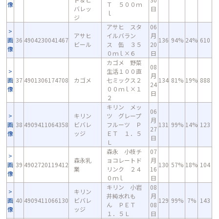
像
Ｔ ５００ｍ
バレッ
日
ｌ
ジ
アサヒ スタ
06
アサヒ
イルバラン
月
画
36
4904230041467
136
94%
24%
610
ビール
ス 缶 ３５
20
像
０ｍｌ×６
日
カゴメ 野菜
08
生活１００直
月
画
37
4901306174708
カゴメ
七ミックス２
134
81%
19%
888
24
像
００ｍｌ×１
日
２
キリン メッ
06
キリン
ツ グレープ
月
画
38
4909411064358
ビバレ
フルーツ Ｐ
131
99%
14%
123
27
像
ッジ
ＥＴ １．５
日
Ｌ
森永 小枝チ
07
森永乳
ョコレートド
月
画
39
4902720119412
130
57%
18%
104
業
リンク ２４
16
像
０ｍｌ
日
キリン 小岩
08
キリン
井純水れも
月
画
40
4909411066130
ビバレ
129
99%
7%
143
ん ＰＥＴ
08
像
ッジ
１．５Ｌ
日