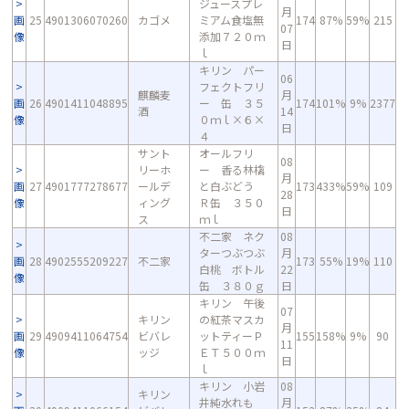
ジュースプレ
月
画
25
4901306070260
カゴメ
ミアム食塩無
174
87%
59%
215
07
像
添加７２０ｍ
日
ｌ
キリン パー
06
フェクトフリ
麒麟麦
月
画
26
4901411048895
ー 缶 ３５
174
101%
9%
2377
酒
14
像
０ｍｌ×６×
日
４
サント
オールフリ
08
リーホ
ー 香る林檎
月
画
27
4901777278677
ールデ
と白ぶどう
173
433%
59%
109
28
像
ィング
Ｒ缶 ３５０
日
ス
ｍｌ
不二家 ネク
08
ターつぶつぶ
月
画
28
4902555209227
不二家
173
55%
19%
110
白桃 ボトル
22
像
缶 ３８０ｇ
日
キリン 午後
07
キリン
の紅茶マスカ
月
画
29
4909411064754
ビバレ
ットティーＰ
155
158%
9%
90
11
像
ッジ
ＥＴ５００ｍ
日
ｌ
キリン 小岩
08
キリン
井純水れも
月