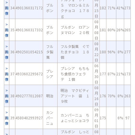
ブル
Ｓ マロン＆ミル
月
画
34
4901360317172
182
71%
41%
273
ボン
クチョコ １７８
15
像
ｇ
日
08
ブル
ブルボン ロアン
月
画
35
4901360317332
181
80%
26%
265
ボン
ヌマロン ２０枚
08
像
日
08
フル
フルタ製菓 ぐで
月
画
36
4902501054215
タ製
たまチョコ １８
180
96%
8%
277
22
像
菓
個
日
06
プレシア もちも
プレ
月
画
37
4933602295672
ち食感カフェラ
177
87%
21%
173
シア
30
像
テ １個
日
08
明治 マクビティ
月
画
38
4902777012087
明治
アソート 袋 １
176
70%
8%
263
16
像
９枚
日
09
カン
カンパーニュ ち
月
画
39
4580402993927
パー
175
6%
97
ょこっとショコラ
01
像
ニュ
日
ブルボン しっと
08