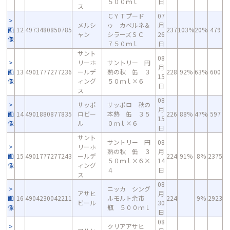
５００ｍｌ
日
ス
ＣＹＴプード
07
メルシ
ゥ カベルネ＆
月
画
12
4973480850785
237
103%
20%
479
ャン
シラーズＳＣ
26
像
７５０ｍｌ
日
サント
08
リーホ
サントリー 円
月
画
13
4901777277236
ールデ
熟の秋 缶 ３
228
92%
63%
600
15
像
ィング
５０ｍｌ×６
日
ス
08
サッポ
サッポロ 秋の
月
画
14
4901880877835
ロビー
本熟 缶 ３５
226
88%
47%
597
15
像
ル
０ｍｌ×６
日
サント
サントリー 円
08
リーホ
熟の秋 缶 ３
月
画
15
4901777277243
ールデ
224
91%
8%
2375
５０ｍｌ×６×
14
像
ィング
４
日
ス
08
ニッカ シング
アサヒ
月
画
16
4904230042211
ルモルト余市
224
9%
2923
ビール
30
像
瓶 ５００ｍｌ
日
08
クリアアサヒ