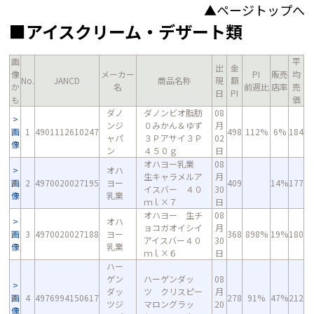
▲ページトップへ
■アイスクリーム・デザート類
画
平
出
金
像
メーカー
PI
販売
均
No.
JANCD
商品名称
現
額
か
名
前週比
店率
売
日
PI
も
価
ダノ
ダノンビオ脂肪
08
ンジ
０みかん＆ゆず
月
画
1
4901112610247
498
112%
6%
184
ャパ
３Ｐアサイ３Ｐ
02
像
ン
４５０ｇ
日
オハヨー乳業
08
オハ
生キャラメルア
月
画
2
4970020027195
ヨー
409
14%
177
イスバー ４０
30
像
乳業
ｍｌ×７
日
オハヨー 生チ
08
オハ
ョコガオイシイ
月
画
3
4970020027188
ヨー
368
898%
19%
180
アイスバー４０
30
像
乳業
ｍｌ×６
日
ハー
ゲン
ハーゲンダッ
08
ダッ
ツ クリスピー
月
画
4
4976994150617
278
91%
47%
212
ツジ
マロングラッ
20
像