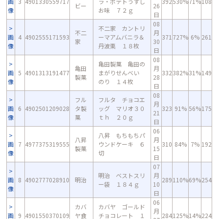
画
3
4901330559717
ラ・ポテトうすし
392
530%
71%
108
ビー
26
像
お味 ７２ｇ
日
08
不二家 カントリ
不二
月
画
4
4902555171593
ーマアムバニラ＆
371
727%
6%
261
家
30
像
丹波栗 １８枚
日
08
亀田製菓 亀田の
亀田
月
画
5
4901313191477
まがりせんべい
332
382%
31%
149
製菓
28
像
のり １４枚
日
08
フル
フルタ チョコエ
月
画
6
4902501209028
タ製
ッグ マリオ３０
323
91%
56%
175
21
像
菓
ｔｈ ２０ｇ
日
06
八昇 もちもちパ
八昇
月
画
7
4977375319555
ウンドケーキ ６
310
84%
7%
192
製菓
15
像
切
日
07
明治 ベストスリ
月
画
8
4902777028910
明治
289
110%
69%
254
ー袋 １８４ｇ
10
像
日
06
カバ
カバヤ ゴールド
月
画
9
4901550370109
ヤ食
チョコレート １
284
125%
14%
224