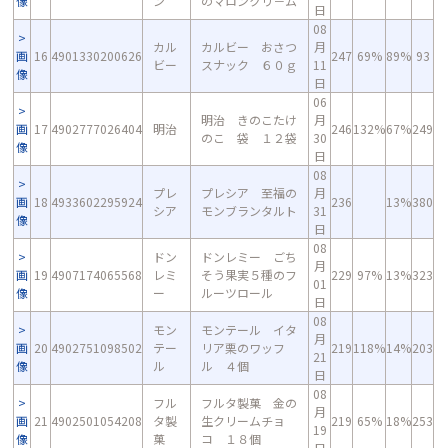
像
ン
のマロンクリ－ム
日
08
カル
カルビー おさつ
月
画
16
4901330200626
247
69%
89%
93
ビー
スナック ６０ｇ
11
像
日
06
明治 きのこたけ
月
画
17
4902777026404
明治
246
132%
67%
249
のこ 袋 １２袋
30
像
日
08
プレ
プレシア 至福の
月
画
18
4933602295924
236
13%
380
シア
モンブランタルト
31
像
日
08
ドン
ドンレミー ごち
月
画
19
4907174065568
レミ
そう果実５種のフ
229
97%
13%
323
01
像
ー
ルーツロール
日
08
モン
モンテール イタ
月
画
20
4902751098502
テー
リア栗のワッフ
219
118%
14%
203
21
像
ル
ル ４個
日
08
フル
フルタ製菓 金の
月
画
21
4902501054208
タ製
生クリームチョ
219
65%
18%
253
19
像
菓
コ １８個
日