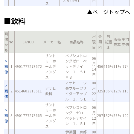
３５０ｍｌ
日
ス
▲ページトップへ
■飲料
画
出
金
PI
像
販売
平均
No.
JANCD
メーカー名
商品名称
現
額
前週
か
店率
売価
日
PI
比
も
サント
ペプシストロ
06
リーホ
ングゼロ ペ
月
画
1
4901777273672
ールデ
ットデザイ
456
616%
11%
774
14
像
ィング
ン １．５Ｌ
日
ス
×８
アサヒ 三ツ
08
アサヒ
矢フルーツサ
月
画
2
4514603313611
325
106%
12%
110
飲料
イダーアップ
22
像
ル １．５Ｌ
日
サント
ペプシストロ
06
リーホ
ング ゼロ
月
画
3
4901777273665
ールデ
297
132%
89%
120
ペットデザイ
12
像
ィング
ン １．５Ｌ
日
ス
伊藤園 京都
08