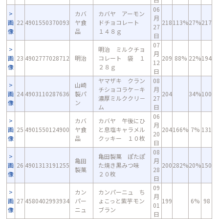
06
カバ
カバヤ アーモン
月
画
22
4901550370093
ヤ食
ドチョコレート
218
113%
27%
217
27
像
品
１４８ｇ
日
07
明治 ミルクチョ
月
画
23
4902777028712
明治
コレート 袋 １
209
88%
22%
194
12
像
２８ｇ
日
ヤマザキ クラン
08
山崎
チショコラケ－キ
月
画
24
4903110287636
製パ
204
34%
100
濃厚ミルククリ－
27
像
ン
ム
日
06
カバ
カバヤ 午後にひ
月
画
25
4901550124900
ヤ食
と息塩キャラメル
204
166%
7%
131
20
像
品
クッキー １０枚
日
08
亀田製菓 ぽたぽ
亀田
月
画
26
4901313191255
た焼き黒みつ味
200
282%
20%
150
製菓
28
像
２０枚
日
09
カン
カンパーニュ ち
月
画
27
4580402993934
パー
ょこっと紫芋モン
199
6%
98
01
像
ニュ
ブラン
日