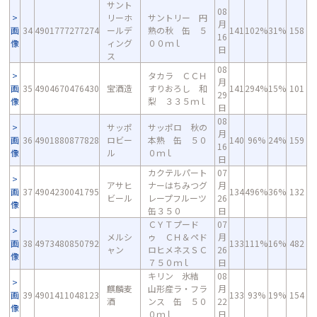
サント
08
リーホ
サントリー 円
月
画
34
4901777277274
ールデ
熟の秋 缶 ５
141
102%
31%
158
16
像
ィング
００ｍｌ
日
ス
08
タカラ ＣＣＨ
月
画
35
4904670476430
宝酒造
すりおろし 和
141
294%
15%
101
29
像
梨 ３３５ｍｌ
日
08
サッポ
サッポロ 秋の
月
画
36
4901880877828
ロビー
本熟 缶 ５０
140
96%
24%
159
16
像
ル
０ｍｌ
日
カクテルパート
07
アサヒ
ナーはちみつグ
月
画
37
4904230041795
134
496%
36%
132
ビール
レープフルーツ
26
像
缶３５０
日
ＣＹＴプード
07
メルシ
ゥ ＣＨ＆ペド
月
画
38
4973480850792
133
111%
16%
482
ャン
ロヒメネスＳＣ
26
像
７５０ｍｌ
日
キリン 氷結
08
麒麟麦
山形産ラ・フラ
月
画
39
4901411048123
133
93%
19%
154
酒
ンス 缶 ５０
22
像
０ｍｌ
日