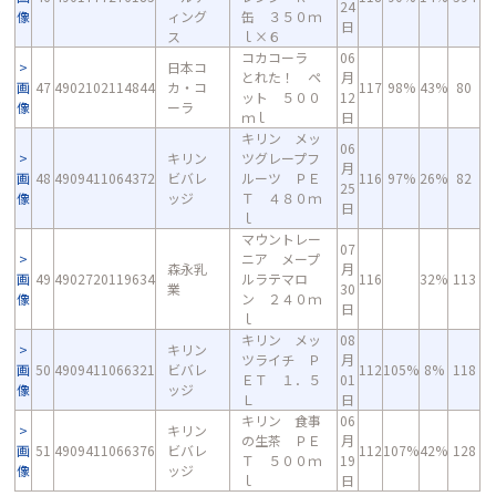
24
像
ィング
缶 ３５０ｍ
日
ス
ｌ×６
コカコーラ
06
日本コ
とれた！ ペ
月
画
47
4902102114844
カ・コ
117
98%
43%
80
ット ５００
12
像
ーラ
ｍｌ
日
キリン メッ
06
キリン
ツグレープフ
月
画
48
4909411064372
ビバレ
ルーツ ＰＥ
116
97%
26%
82
25
像
ッジ
Ｔ ４８０ｍ
日
ｌ
マウントレー
07
ニア メープ
森永乳
月
画
49
4902720119634
ルラテマロ
116
32%
113
業
30
像
ン ２４０ｍ
日
ｌ
キリン メッ
08
キリン
ツライチ Ｐ
月
画
50
4909411066321
ビバレ
112
105%
8%
118
ＥＴ １．５
01
像
ッジ
Ｌ
日
キリン 食事
06
キリン
の生茶 ＰＥ
月
画
51
4909411066376
ビバレ
112
107%
42%
128
Ｔ ５００ｍ
19
像
ッジ
ｌ
日