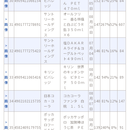
画
30
4909411066154
ビバレ
152
87%
25%
84
ん ＰＥＴ
05
像
ッジ
４７０ｍｌ
日
サント
オールフリ
08
リーホ
ー 香る林檎
月
画
31
4901777278691
ールデ
と白ぶどうＲ
147
267%
52%
607
28
像
ィング
缶３５０ｍｌ
日
ス
×６
サント
塩ＤＡＫＡＲ
07
リーホ
Ａライチ＆ヨ
月
画
32
4901777275423
ールデ
146
81%
16%
84
ーグルトペッ
04
像
ィング
ト４９０ｍｌ
日
ス
キリン 世界
08
キリン
のキッチンか
月
画
33
4909411065416
ビバレ
ら ビタミー
142
94%
21%
89
01
像
ッジ
ナ ５００ｍ
日
ｌ
08
日本コ
コカコーラ
月
画
34
4902102115735
カ・コ
ファンタ 白
140
81%
12%
147
07
像
ーラ
桃 １．５Ｌ
日
ポッカ
ポッカサッポ
サッポ
08
ロ 加賀棒ほ
ロフー
月
画
35
4582409179755
うじ茶 ＰＥ
139
240%
8%
91
ド＆ビ
30