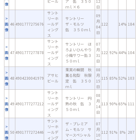
ビール
ア 缶 ３５０
12
像
ｍｌ×６
日
サント
09
リーホ
サントリー
月
画
46
4901777275676
ールデ
ザ・モルツ
122
14%
184
04
像
ィング
缶 ３５０ｍｌ
日
ス
サント
サントリー ほ
07
リーホ
ろよいひんやり
月
画
47
4901777277878
ールデ
122
92%
44%
104
小梅サワー缶３
31
像
ィング
５０ｍｌ
日
ス
果実の瞬間 秋
08
アサヒ
薫る和梨 秋限
月
画
48
4904230041979
115
85%
52%
103
ビール
定 缶 ３５０
15
像
ｍｌ
日
サント
08
リーホ
サントリー 円
月
画
49
4901777277212
ールデ
熟の秋 缶 ３
113
90%
65%
111
14
像
ィング
５０ｍｌ
日
ス
サント
ザ・プレミア
07
リーホ
ム・モルツ サ
月
画
50
4901777272446
ールデ
112
91%
8%
207
マースペシャル
10
像
ィング