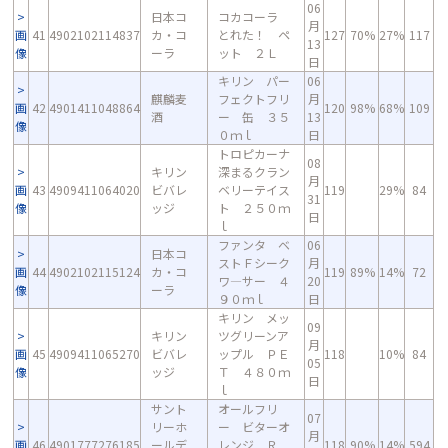
06
日本コ
コカコーラ
月
画
41
4902102114837
カ・コ
とれた！ ペ
127
70%
27%
117
13
像
ーラ
ット ２Ｌ
日
キリン パー
06
麒麟麦
フェクトフリ
月
画
42
4901411048864
120
98%
68%
109
酒
ー 缶 ３５
13
像
０ｍｌ
日
トロピカーナ
08
キリン
深まるクラン
月
画
43
4909411064020
ビバレ
ベリーテイス
119
29%
84
31
像
ッジ
ト ２５０ｍ
日
ｌ
ファンタ ベ
06
日本コ
ストＦシーク
月
画
44
4902102115124
カ・コ
119
89%
14%
72
ワ―サー ４
20
像
ーラ
９０ｍｌ
日
キリン メッ
09
キリン
ツグリーンア
月
画
45
4909411065270
ビバレ
ップル ＰＥ
118
10%
84
05
像
ッジ
Ｔ ４８０ｍ
日
ｌ
サント
オールフリ
07
リーホ
ー ビターオ
月
画
46
4901777276185
ールデ
レンジ Ｒ
118
90%
14%
594