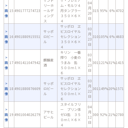
サント
ザ・プレミア
04
リーホ
ム・モルツ４
月
画
15
4901777274723
ールデ
月タンブラー
315
95%
6%
4702
20
像
ィング
３５０×６×
日
ス
４
サッポロ ヱ
03
サッポ
ビスロイヤル
月
画
16
4901880915551
ロビー
セレクション
310
105%
6%
4683
23
像
ル
３５０×６×
日
４
キリン 一番
03
搾り 小麦の
麒麟麦
月
画
17
4901411047942
うまみ 缶
301
121%
31%
1415
酒
23
像
５００ｍｌ×
日
６
サッポロ ヱ
03
サッポ
ビスロイヤル
月
画
18
4901880876609
ロビー
セレクション
301
149%
20%
1571
22
像
ル
５００ｍｌ×
日
６
スタイルフリ
04
ー プリン体
アサヒ
月
画
19
4901004026279
ゼロ缶 ３５
300
92%
21%
2780
ビール
12
像
０ｍｌ×６×
日
４