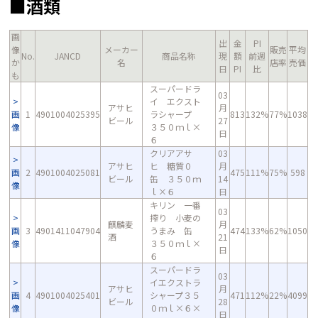
■酒類
画
出
金
PI
像
メーカー
販売
平均
No.
JANCD
商品名称
現
額
前週
か
名
店率
売価
日
PI
比
も
スーパードラ
03
イ エクスト
アサヒ
月
画
1
4901004025395
ラシャープ
813
132%
77%
1038
ビール
27
像
３５０ｍｌ×
日
６
クリアアサ
03
アサヒ
ヒ 糖質０
月
画
2
4901004025081
475
111%
75%
598
ビール
缶 ３５０ｍ
14
像
ｌ×６
日
キリン 一番
03
搾り 小麦の
麒麟麦
月
画
3
4901411047904
うまみ 缶
474
133%
62%
1050
酒
21
像
３５０ｍｌ×
日
６
スーパードラ
03
イエクストラ
アサヒ
月
画
4
4901004025401
シャープ３５
471
112%
22%
4099
ビール
28
像
０ｍｌ×６×
日