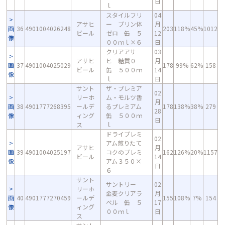
日
ｌ
スタイルフリ
04
アサヒ
ー プリン体
月
画
36
4901004026248
203
118%
45%
1012
ビール
ゼロ 缶 ５
12
像
００ｍｌ×６
日
クリアアサ
03
アサヒ
ヒ 糖質０
月
画
37
4901004025029
178
99%
62%
158
ビール
缶 ５００ｍ
14
像
ｌ
日
サント
ザ・プレミア
02
リーホ
ム・モルツ香
月
画
38
4901777268395
ールデ
るプレミアム
178
138%
38%
279
28
像
ィング
缶 ５００ｍ
日
ス
ｌ
ドライプレミ
02
アム煎りたて
アサヒ
月
画
39
4901004025197
コクのプレミ
162
126%
20%
1157
ビール
14
像
アム３５０×
日
６
サント
サントリー
02
リーホ
金麦クリアラ
月
画
40
4901777270459
ールデ
155
108%
7%
154
ベル 缶 ５
17
像
ィング
００ｍｌ
日
ス