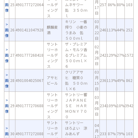
月
画
25
4901777272064
ールデ
ムネサワー
257
86%
80%
103
17
像
ィング
缶 ３５０ｍ
日
ス
ｌ
キリン 一番
03
麒麟麦
搾り 小麦の
月
画
26
4901411047928
246
113%
44%
252
酒
うまみ 缶
22
像
５００ｍｌ
日
サント
ザ・プレミア
02
リーホ
ム・モルツ香
月
画
27
4901777268418
ールデ
るプレミアム
242
129%
27%
1572
28
像
ィング
５００ｍｌ×
日
ス
６
クリアアサ
03
アサヒ
ヒ 糖質０
月
画
28
4901004025067
236
113%
49%
862
ビール
缶 ５００ｍ
15
像
ｌ×６
日
サント
サントリー響
03
リーホ
ＪＡＰＡＮＥ
月
画
29
4901777270688
ールデ
ＳＥ ＨＡＲ
234
109%
10%
3942
08
像
ィング
ＭＯＮＹ７０
日
ス
０
サント
サントリー
04
リーホ
ほろよい 涼
月
画
30
4901777272088
ールデ
みあんず
233
87%
79%
103
17