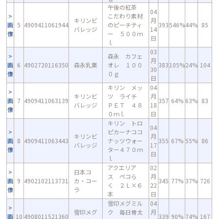
午後の紅茶
04
こだわり素材
キリンビ
月
画
5
4909411061944
のピーチティ
393
546%
44%
85
バレッジ
14
像
ー ５００ｍ
日
ｌ
03
森永 カフェ
月
画
6
4902720116350
森永乳業
オレ １００
383
105%
24%
104
30
像
０ｇ
日
キリン メッ
04
キリンビ
ツ ライチ
月
画
7
4909411063139
357
64%
63%
83
バレッジ
ＰＥＴ ４８
18
像
０ｍｌ
日
キリン トロ
04
ピカーナココ
キリンビ
月
画
8
4909411063443
ナッツウォー
355
67%
55%
86
バレッジ
17
像
ター４７０ｍ
日
ｌ
アクエリア
02
日本コ
ス ペコら
月
画
9
4902102113731
カ・コー
345
77%
37%
726
く ２Ｌ×６
22
像
ラ
本
日
雪印メグミル
04
雪印メグ
ク 毎日骨太
月
画
10
4908011521360
339
90%
74%
167