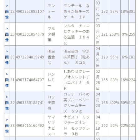
03
モン
モンテール な
月
画
28
4902751088107
テー
めらか焼チーズ
172
97%
18%
391
01
像
ル
ケーキ １Ｐ
日
フルタ チョコ
03
フル
とクッキーのあ
月
画
29
4902501054079
タ製
171
263%
9%
259
る生活 １６４
27
像
菓
ｇ
日
04
明日
明日香野 宇治
月
画
30
4971294019749
香食
抹茶団子（粒あ
170
96%
6%
181
01
像
品
ん） ８コ入
日
しあわせクレー
02
ドン
プオムレットチ
月
画
31
4907174064707
レミ
165
83%
16%
224
ョコバナナ ６
28
像
ー
Ｐ
日
ロッテ パイの
04
ロッ
実ブルーベリー
月
画
32
4903333188741
テ商
165
402%
50%
115
クリームチー
23
像
事
ズ ６９ｇ
日
ヤマ
ナビスコ リッ
04
ザキ
ツチーズサン
月
画
33
4903015160492
162
52%
22%
125
ナビ
ド モッツァレ
18
像
スコ
ラ ９枚
日
03