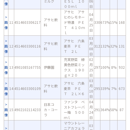
ミルク
ＥＳＬ １０
06
像
００ｍｌ
日
アサヒ アサ
04
ヒのレモネー
アサヒ飲
月
画
11
4514603306217
ド特濃 ＰＥ
330
673%
15%
168
料
25
像
Ｔ ４１０ｍ
日
ｌ
03
アサヒ 六条
アサヒ飲
月
画
12
4514603300116
麦茶 ＰＥ
312
132%
32%
131
料
08
像
Ｔ ２Ｌ
日
充実野菜 緑
02
黄色野菜ミッ
月
画
13
4901085167755
伊藤園
297
100%
8%
932
クス １９０
25
像
ｇ×２０
日
03
アサヒ 六条
アサヒ飲
月
画
14
4514603300109
麦茶 ＰＥ
295
339%
7%
673
料
10
像
Ｔ ２Ｌ×６
日
ファンタ ベ
04
日本コ
ストフレーバ
月
画
15
4902102114233
カ・コー
291
364%
58%
87
ー梅 ５００
24
像
ラ
ｍｌ
日
マウントレー
03
ニアカフェラ