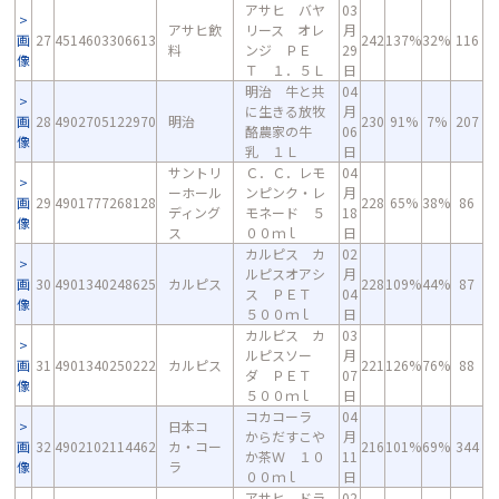
アサヒ バヤ
03
アサヒ飲
リース オレ
月
画
27
4514603306613
242
137%
32%
116
料
ンジ ＰＥ
29
像
Ｔ １．５Ｌ
日
明治 牛と共
04
に生きる放牧
月
画
28
4902705122970
明治
230
91%
7%
207
酪農家の牛
06
像
乳 １Ｌ
日
サントリ
Ｃ．Ｃ．レモ
04
ーホール
ンピンク・レ
月
画
29
4901777268128
228
65%
38%
86
ディング
モネード ５
18
像
ス
００ｍｌ
日
カルピス カ
02
ルピスオアシ
月
画
30
4901340248625
カルピス
228
109%
44%
87
ス ＰＥＴ
04
像
５００ｍｌ
日
カルピス カ
03
ルピスソー
月
画
31
4901340250222
カルピス
221
126%
76%
88
ダ ＰＥＴ
07
像
５００ｍｌ
日
コカコーラ
04
日本コ
からだすこや
月
画
32
4902102114462
カ・コー
216
101%
69%
344
か茶Ｗ １０
11
像
ラ
００ｍｌ
日
アサヒ ドラ
02