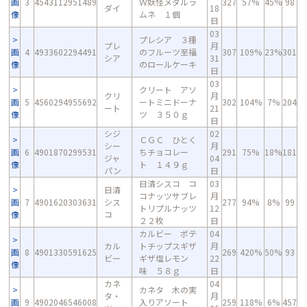
画
3
4543112951489
Ｗ妖怪メダルラ
327
57%
45%
98
ダイ
18
像
ムネ １個
日
03
プレシア ３種
プレ
月
画
4
4933602294491
のフルーツ至福
307
109%
23%
301
シア
31
像
のロールケーキ
日
03
クリート アソ
クリ
月
画
5
4560294955692
ートミニドーナ
302
104%
7%
204
ート
21
像
ツ ３５０ｇ
日
シジ
02
ＣＧＣ ひとく
シー
月
画
6
4901870299531
ちチョコレー
291
75%
18%
181
ジャ
04
像
ト １４９ｇ
パン
日
日清シスコ コ
03
日清
コナッツサブレ
月
画
7
4901620303631
シス
277
94%
8%
99
トリプルナッツ
12
像
コ
２２枚
日
カルビー ポテ
04
カル
トチップスギザ
月
画
8
4901330591625
269
420%
50%
93
ビー
ギザ塩レモン
22
像
味 ５８ｇ
日
カネ
04
カネタ 木の実
タ・
月
画
9
4902046546008
入りアソート
259
118%
6%
457