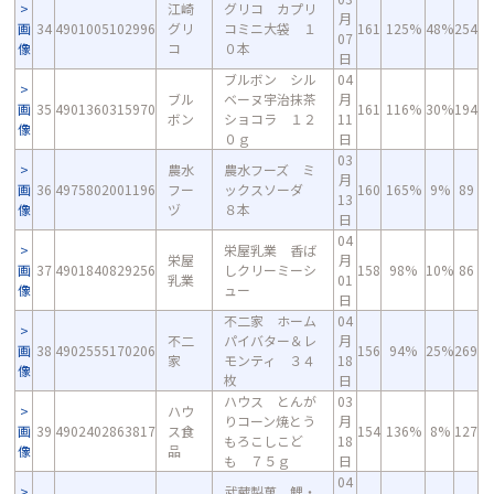
江崎
グリコ カプリ
月
画
34
4901005102996
グリ
コミニ大袋 １
161
125%
48%
254
07
像
コ
０本
日
ブルボン シル
04
ブル
ベーヌ宇治抹茶
月
画
35
4901360315970
161
116%
30%
194
ボン
ショコラ １２
11
像
０ｇ
日
03
農水
農水フーズ ミ
月
画
36
4975802001196
フー
ックスソーダ
160
165%
9%
89
13
像
ヅ
８本
日
04
栄屋乳業 香ば
栄屋
月
画
37
4901840829256
しクリーミーシ
158
98%
10%
86
乳業
01
像
ュー
日
不二家 ホーム
04
不二
パイバター＆レ
月
画
38
4902555170206
156
94%
25%
269
家
モンティ ３４
18
像
枚
日
ハウス とんが
03
ハウ
りコーン焼とう
月
画
39
4902402863817
ス食
154
136%
8%
127
もろこしこど
18
像
品
も ７５ｇ
日
04
武蔵製菓 鯉・