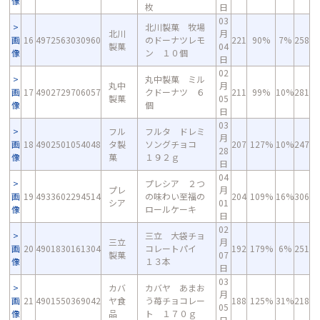
像
枚
日
03
北川製菓 牧場
北川
月
画
16
4972563030960
のドーナツレモ
221
90%
7%
258
製菓
04
像
ン １０個
日
02
丸中製菓 ミル
丸中
月
画
17
4902729706057
クドーナツ ６
211
99%
10%
281
製菓
05
像
個
日
03
フル
フルタ ドレミ
月
画
18
4902501054048
タ製
ソングチョコ
207
127%
10%
247
28
像
菓
１９２ｇ
日
04
プレシア ２つ
プレ
月
画
19
4933602294514
の味わい至福の
204
109%
16%
306
シア
01
像
ロールケーキ
日
02
三立 大袋チョ
三立
月
画
20
4901830161304
コレートパイ
192
179%
6%
251
製菓
07
像
１３本
日
03
カバ
カバヤ あまお
月
画
21
4901550369042
ヤ食
う苺チョコレー
188
125%
31%
218
05
像
品
ト １７０ｇ
日