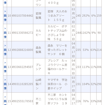
ツー
06
像
４００ｇ
ワン
日
03
岩塚 大人のお
岩塚
月
画
10
4901037004442
つまみアソー
245
292%
6%
259
製菓
29
像
ト １５５ｇ
日
カルビー ポテ
02
カル
トチップス山わ
月
画
11
4901330566272
244
1162%
9%
90
ビー
さびしょうゆ
13
像
味 ５８ｇ
日
04
森永 マリーを
森永
月
画
12
4902888216800
使ったガレット
235
53%
63%
214
製菓
17
像
サンド ６個
日
プレシア たっ
04
プレ
ぷりクリーム至
月
画
13
4933602294507
233
113%
11%
306
シア
福のロールケー
01
像
キ
日
03
山崎
ヤマザキ 宇治
月
画
14
4903110285205
製パ
抹茶ロール 小
231
104%
32%
290
27
像
ン
倉ホイップ
日
不二家 カント
04
不二
リＭバニラ＆抹
月
画
15
4902555170503
226
76%
33%
268
家
茶ソフト １９
17