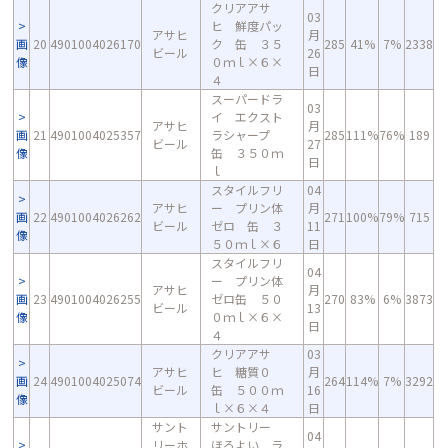
クリアアサ
03
ヒ 鮮度パッ
アサヒ
月
画
20
4901004026170
ク 缶 ３５
285
41%
7%
2338
ビール
26
像
０ｍｌ×６×
日
４
スーパードラ
03
イ エクスト
アサヒ
月
画
21
4901004025357
ラシャープ
285
111%
76%
189
ビール
27
像
缶 ３５０ｍ
日
ｌ
スタイルフリ
04
アサヒ
ー プリン体
月
画
22
4901004026262
271
100%
79%
715
ビール
ゼロ 缶 ３
11
像
５０ｍｌ×６
日
スタイルフリ
04
ー プリン体
アサヒ
月
画
23
4901004026255
ゼロ缶 ５０
270
83%
6%
3873
ビール
13
像
０ｍｌ×６×
日
４
クリアアサ
03
アサヒ
ヒ 糖質０
月
画
24
4901004025074
264
114%
7%
3292
ビール
缶 ５００ｍ
16
像
ｌ×６×４
日
サント
サントリー
04
リーホ
ほろよい ラ