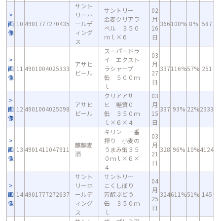
サント
サントリー
02
リーホ
金麦クリアラ
月
画
10
4901777270435
ールデ
366
100%
8%
587
ベル ３５０
16
像
ィング
ｍｌ×６
日
ス
スーパードラ
03
イ エクスト
アサヒ
月
画
11
4901004025333
ラシャープ
337
116%
57%
251
ビール
27
像
缶 ５００ｍ
日
ｌ
クリアアサ
03
アサヒ
ヒ 糖質０
月
画
12
4901004025098
337
93%
22%
2333
ビール
缶 ３５０ｍ
15
像
ｌ×６×４
日
キリン 一番
03
搾り 小麦の
麒麟麦
月
画
13
4901411047911
うまみ缶３５
328
96%
10%
4124
酒
21
像
０ｍｌ×６×
日
４
サント
サントリー
04
リーホ
こくしぼり
月
画
14
4901777272637
ールデ
芳醇ぶどう
324
611%
51%
145
25
像
ィング
缶 ３５０ｍ
日
ス
ｌ