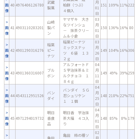
武蔵
月
画
40
4976406126780
柏餅（つぶ）
151
109%
11%
222
製菓
01
像
４個入
日
ヤマザキ 大き
03
山崎
なツインシュ
月
画
41
4903110283201
製パ
150
136%
16%
80
－ 抹茶クリ－
01
像
ン
ム＆小倉
日
稲葉ピーナツ
03
稲葉
ミックスナッ
月
画
42
4901290316276
ピー
149
104%
16%
306
ツ ６袋 １３
26
像
ナツ
２ｇ
日
アルフォートＦ
04
ブル
Ｓ宇治抹茶＆ミ
月
画
43
4901360316007
149
49%
39%
259
ボン
ルクチョコ １
11
像
８４ｇ
日
04
バンダイ ＳＧ
バン
月
画
44
4543112951526
忍シュリケン
148
218%
22%
751
ダイ
25
像
１ １個
日
04
明日
明日香 宇治抹
月
画
45
4971294019732
香食
茶大福 ４コ入
148
85%
8%
179
01
像
品
り
日
02
亀田 柿の種ソ
亀田
月