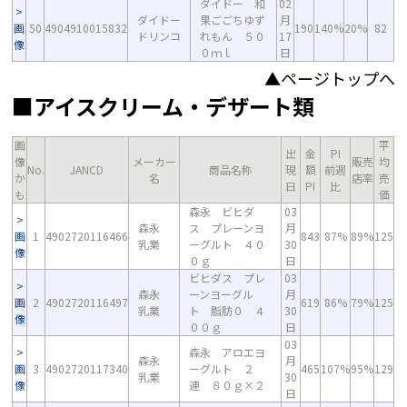
ダイドー 和
02
ダイドー
果ごごちゆず
月
画
50
4904910015832
190
140%
20%
82
ドリンコ
れもん ５０
17
像
０ｍｌ
日
▲ページトップへ
■アイスクリーム・デザート類
画
平
出
金
PI
像
メーカー
販売
均
No.
JANCD
商品名称
現
額
前週
か
名
店率
売
日
PI
比
も
価
森永 ビヒダ
03
森永
ス プレーンヨ
月
画
1
4902720116466
843
87%
89%
125
乳業
ーグルト ４０
30
像
０ｇ
日
ビヒダス プレ
03
森永
ーンヨーグル
月
画
2
4902720116497
619
86%
79%
125
乳業
ト 脂肪０ ４
30
像
００ｇ
日
03
森永 アロエヨ
森永
月
画
3
4902720117340
ーグルト ２
465
107%
95%
129
乳業
30
像
連 ８０ｇ×２
日