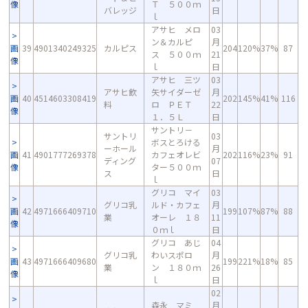
像
Ｔ ５００ｍ
バレッジ
日
ｌ
アサヒ メロ
03
ン＆カルピ
月
画
39
4901340249325
カルピス
204
120%
37%
87
ス ５００ｍ
21
像
ｌ
日
アサヒ 三ツ
03
アサヒ飲
矢サイダーゼ
月
画
40
4514603308419
202
145%
41%
116
料
ロ ＰＥＴ
22
像
１．５Ｌ
日
サントリ－
サントリ
03
ボスとろける
ーホール
月
画
41
4901777269378
カフェオレビ
202
116%
23%
91
ディング
07
像
ター５００ｍ
ス
日
ｌ
グリコ マイ
03
グリコ乳
ルド・カフェ
月
画
42
4971666409710
199
107%
87%
88
業
オーレ １８
11
像
０ｍｌ
日
グリコ あじ
04
グリコ乳
わいスポロ
月
画
43
4971666409680
199
221%
18%
85
業
ン １８０ｍ
26
像
ｌ
日
02
森永 マミ
月