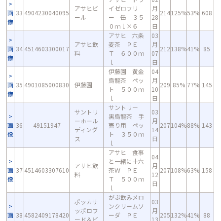
アサヒビ
イゼロフリ
月
画
33
4904230040095
214
125%
53%
608
ール
ー 缶 ３５
28
像
０ｍｌ×６
日
アサヒ 六条
03
アサヒ飲
麦茶 ＰＥ
月
画
34
4514603300017
212
138%
41%
85
料
Ｔ ６００ｍ
07
像
ｌ
日
伊藤園 黄金
04
烏龍茶 ペッ
月
画
35
4901085000830
伊藤園
209
85%
77%
145
ト ５００ｍ
10
像
ｌ
日
サントリー
サントリ
03
黒烏龍茶 手
ーホール
月
画
36
49151947
売り用 ペッ
207
104%
88%
143
ディング
14
像
ト ３５０ｍ
ス
日
ｌ
アサヒ 食事
04
と一緒に十六
アサヒ飲
月
画
37
4514603307610
茶Ｗ ＰＥ
207
108%
63%
158
料
12
像
Ｔ ５００ｍ
日
ｌ
がぶ飲みメロ
ポッカサ
03
ンクリームソ
ッポロフ
月
画
38
4582409178420
ーダ ＰＥ
205
132%
41%
88
ード＆ビ
13