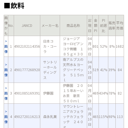
■飲料
画
出
金
PI
像
販売
平均
No.
JANCD
メーカー名
商品名称
現
額
前週
か
店率
売価
日
PI
比
も
ジョージア
04
日本コ
ヨーロピアン
月
画
1
4902102114356
カ・コー
801
52%
8%
1682
コク微糖 １
09
像
ラ
８５ｇ×３０
日
南アルプスの
サントリ
04
天然水＆ヨー
ーホール
月
画
2
4901777268920
グリーナペッ
519
41%
39%
84
ディング
10
像
ト ５１５ｍ
ス
日
ｌ
伊藤園 ２０
04
１５年おーい
月
画
3
4901085169391
伊藤園
469
434%
78%
82
お茶 新茶
24
像
５００ｍｌ
日
マウントレー
03
ニアカフェラ
月
画
4
4902720116213
森永乳業
ッテカフェラ
465
115%
98%
113
10
像
ッテ ２４０
日
ｇ