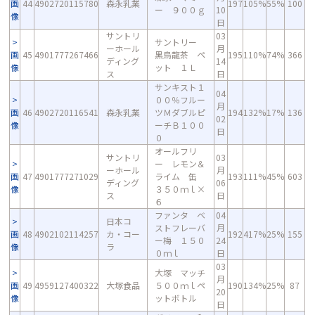
画
44
4902720115780
森永乳業
197
105%
55%
100
ー ９００ｇ
10
像
日
サントリ
03
サントリー
ーホール
月
画
45
4901777267466
黒烏龍茶 ペ
195
110%
74%
366
ディング
14
像
ット １Ｌ
ス
日
サンキスト１
04
００％フルー
月
画
46
4902720116541
森永乳業
ツＭダブルピ
194
132%
17%
136
02
像
ーチＢ１００
日
０
オールフリ
サントリ
03
ー レモン＆
ーホール
月
画
47
4901777271029
ライム 缶
193
111%
45%
603
ディング
06
像
３５０ｍｌ×
ス
日
６
ファンタ ベ
04
日本コ
ストフレーバ
月
画
48
4902102114257
カ・コー
192
417%
25%
155
ー梅 １５０
24
像
ラ
０ｍｌ
日
03
大塚 マッチ
月
画
49
4959127400322
大塚食品
５００ｍｌペ
190
134%
25%
87
20
像
ットボトル
日