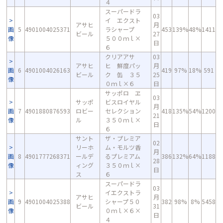
４
スーパードラ
03
イ エクスト
アサヒ
月
画
5
4901004025371
ラシャープ
453
139%
48%
1411
ビール
27
像
５００ｍｌ×
日
６
クリアアサ
03
アサヒ
ヒ 鮮度パッ
月
画
6
4901004026163
419
97%
18%
591
ビール
ク 缶 ３５
25
像
０ｍｌ×６
日
サッポロ ヱ
03
サッポ
ビスロイヤル
月
画
7
4901880876593
ロビー
セレクション
418
135%
54%
1200
21
像
ル
３５０ｍｌ×
日
６
サント
ザ・プレミア
02
リーホ
ム・モルツ香
月
画
8
4901777268371
ールデ
るプレミアム
386
132%
64%
1188
28
像
ィング
３５０ｍｌ×
日
ス
６
スーパードラ
03
イエクストラ
アサヒ
月
画
9
4901004025388
シャープ５０
382
98%
8%
5458
ビール
31
像
０ｍｌ×６×
日
４