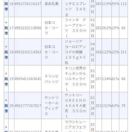
月
画
16
4902720116237
森永乳業
ッテエスプレ
283
115%
95%
112
09
像
ッソ ２４０
日
ｇ
ファンタ グ
02
日本コ
レープフルー
月
画
17
4902102114066
カ・コー
282
362%
23%
60
ツ ５００ｍ
26
像
ラ
ｌ
日
ジョージア
04
日本コ
ヨーロピアン
月
画
18
4902102114363
カ・コー
コクの微糖
268
122%
22%
311
01
像
ラ
１８５ｇＸ５
日
缶
キリン世界の
03
キッチンから
キリンビ
月
画
19
4909411063641
ソルティライ
257
124%
81%
86
バレッジ
28
像
チ ５００ｍ
日
ｌ
サントリー
サントリ
02
ＧＲＥＥＮＤ
ーホール
月
画
20
4901777267817
ＡＫＡＲＡ麦
253
151%
63%
79
ディング
28
像
茶 ５５０ｍ
ス
日
ｌ
マウントレー
03
ニアカフェラ
月