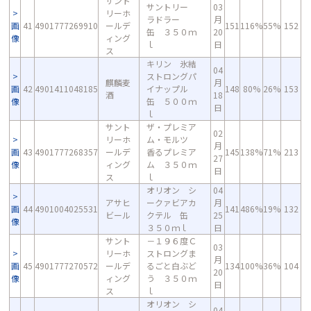
サント
サントリー
03
リーホ
ラドラー
月
画
41
4901777269910
ールデ
151
116%
55%
152
缶 ３５０ｍ
20
像
ィング
ｌ
日
ス
キリン 氷結
04
ストロングパ
麒麟麦
月
画
42
4901411048185
イナップル
148
80%
26%
153
酒
18
像
缶 ５００ｍ
日
ｌ
サント
ザ・プレミア
02
リーホ
ム・モルツ
月
画
43
4901777268357
ールデ
香るプレミア
145
138%
71%
213
27
像
ィング
ム ３５０ｍ
日
ス
ｌ
オリオン シ
04
アサヒ
ークァビアカ
月
画
44
4901004025531
141
486%
19%
132
ビール
クテル 缶
25
像
３５０ｍｌ
日
サント
－１９６度Ｃ
03
リーホ
ストロングま
月
画
45
4901777270572
ールデ
るごと白ぶど
134
100%
36%
104
20
像
ィング
う ３５０ｍ
日
ス
ｌ
オリオン シ
04