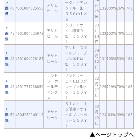
ークァビアカ
アサヒ
月
画
46
4901004025555
クテル 缶
133
309%
16%
743
ビール
25
像
３５０ｍｌ×
日
６
クリアアサ
03
アサヒ
ヒ 糖質０
月
画
47
4901004025043
132
102%
79%
112
ビール
缶 ３５０ｍ
14
像
ｌ
日
アサヒ スタ
04
イルフリープ
アサヒ
月
画
48
4901004026187
リン体ゼロ
131
105%
53%
181
ビール
12
像
缶 ５００ｍ
日
ｌ
サント
サントリー
02
リーホ
こくしぼりグ
月
画
49
4901777268050
ールデ
レープフルー
129
119%
70%
105
07
像
ィング
ツ ３５０ｍ
日
ス
ｌ
Ｓｌａｔ １
03
５限定アサイ
アサヒ
月
画
50
4904230040118
ー＆ブルーベ
124
83%
39%
103
ビール
25
像
リー３５０ｍ
日
ｌ
▲ページトップへ