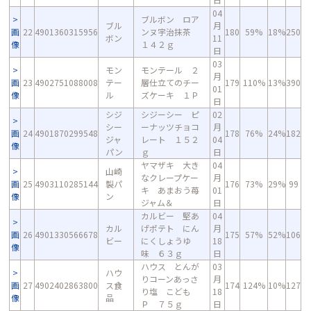
04
ブルボン ロア
ブル
月
画
22
4901360315956
ンヌ宇治抹茶
180
59%
18%
250
ボン
11
像
１４２ｇ
日
03
モン
モンテール ２
月
画
23
4902751088008
テー
層仕立てのチー
179
110%
13%
390
01
像
ル
ズケーキ １Ｐ
日
シジ
シジーシー ピ
02
シー
ーナッツチョコ
月
画
24
4901870299548
178
76%
24%
182
ジャ
レート １５２
04
像
パン
ｇ
日
ヤマザキ 大き
04
山崎
なクレープケー
月
画
25
4903110285144
製パ
176
73%
29%
99
キ あまおう苺
01
像
ン
ジャム＆
日
カルビー 堅あ
04
カル
げポテト にん
月
画
26
4901330566678
175
57%
52%
106
ビー
にくしょうゆ
18
像
味 ６３ｇ
日
ハウス とんが
03
ハウ
りコーンあっさ
月
画
27
4902402863800
ス食
174
124%
10%
127
り塩 こども
18
像
品
Ｐ ７５ｇ
日