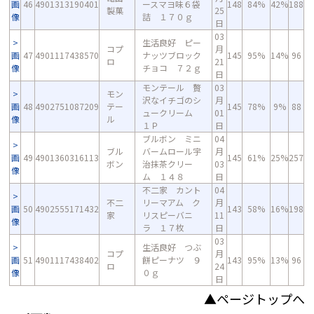
画
46
4901313190401
ースマヨ味６袋
148
84%
42%
188
製菓
25
像
詰 １７０ｇ
日
03
生活良好 ピー
コプ
月
画
47
4901117438570
ナッツブロック
145
95%
14%
96
ロ
21
像
チョコ ７２ｇ
日
モンテール 贅
03
モン
沢なイチゴのシ
月
画
48
4902751087209
テー
145
78%
9%
88
ュークリーム
01
像
ル
１Ｐ
日
ブルボン ミニ
04
ブル
バームロール宇
月
画
49
4901360316113
145
61%
25%
257
ボン
治抹茶クリー
03
像
ム １４８
日
不二家 カント
04
不二
リーマアム ク
月
画
50
4902555171432
143
58%
16%
198
家
リスピーバニ
11
像
ラ １７枚
日
03
生活良好 つぶ
コプ
月
画
51
4901117438402
餅ピーナツ ９
143
95%
13%
96
ロ
24
像
０ｇ
日
▲ページトップへ