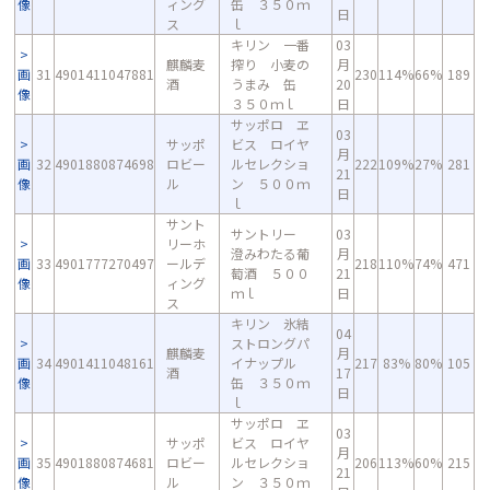
像
ィング
缶 ３５０ｍ
日
ス
ｌ
キリン 一番
03
麒麟麦
搾り 小麦の
月
画
31
4901411047881
230
114%
66%
189
酒
うまみ 缶
20
像
３５０ｍｌ
日
サッポロ ヱ
03
サッポ
ビス ロイヤ
月
画
32
4901880874698
ロビー
ルセレクショ
222
109%
27%
281
21
像
ル
ン ５００ｍ
日
ｌ
サント
サントリー
03
リーホ
澄みわたる葡
月
画
33
4901777270497
ールデ
218
110%
74%
471
萄酒 ５００
21
像
ィング
ｍｌ
日
ス
キリン 氷結
04
ストロングパ
麒麟麦
月
画
34
4901411048161
イナップル
217
83%
80%
105
酒
17
像
缶 ３５０ｍ
日
ｌ
サッポロ ヱ
03
サッポ
ビス ロイヤ
月
画
35
4901880874681
ロビー
ルセレクショ
206
113%
60%
215
21
像
ル
ン ３５０ｍ