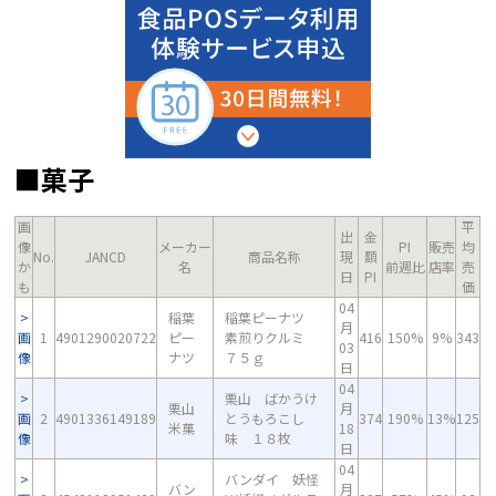
■菓子
画
平
出
金
像
メーカー
PI
販売
均
No.
JANCD
商品名称
現
額
か
名
前週比
店率
売
日
PI
も
価
04
稲葉
稲葉ピーナツ
月
画
1
4901290020722
ピー
素煎りクルミ
416
150%
9%
343
03
像
ナツ
７５ｇ
日
04
栗山 ばかうけ
栗山
月
画
2
4901336149189
とうもろこし
374
190%
13%
125
米菓
18
像
味 １８枚
日
04
バンダイ 妖怪
バン
月