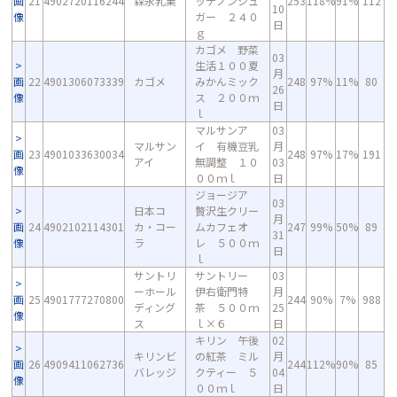
画
21
4902720116244
森永乳業
ッテノンシュ
253
118%
91%
112
10
像
ガー ２４０
日
ｇ
カゴメ 野菜
03
生活１００夏
月
画
22
4901306073339
カゴメ
みかんミック
248
97%
11%
80
26
像
ス ２００ｍ
日
ｌ
マルサンア
03
マルサン
イ 有機豆乳
月
画
23
4901033630034
248
97%
17%
191
アイ
無調整 １０
03
像
００ｍｌ
日
ジョージア
03
日本コ
贅沢生クリー
月
画
24
4902102114301
カ・コー
ムカフェオ
247
99%
50%
89
31
像
ラ
レ ５００ｍ
日
ｌ
サントリ
サントリー
03
ーホール
伊右衛門特
月
画
25
4901777270800
244
90%
7%
988
ディング
茶 ５００ｍ
25
像
ス
ｌ×６
日
キリン 午後
02
キリンビ
の紅茶 ミル
月
画
26
4909411062736
244
112%
90%
85
バレッジ
クティー ５
04
像
００ｍｌ
日