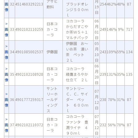
アサヒ
月
画
32
4514603292213
ブラッドオレ
254
462%
48%
87
飲料
19
像
ンジ５００ｍ
日
ｌ
コカコーラ
06
日本コ
からだすこや
月
画
33
4902102110259
カ・コ
249
146%
9%
717
か茶Ｗ５＋１
01
像
ーラ
マルチパック
日
伊藤園 お～
05
いお茶 濃い
月
画
34
4901085002537
伊藤園
243
109%
59%
134
茶 ペット
10
像
２Ｌ
日
06
日本コ
コカコーラ
月
画
35
4902102108928
カ・コ
綾鷹まろやか
239
131%
35%
135
20
像
ーラ
仕立て ２Ｌ
日
サント
サントリー
07
リーホ
Ｃ．Ｃ．サイ
月
画
36
4901777259317
ールデ
ダー ペッ
238
78%
31%
87
12
像
ィング
ト ６００ｍ
日
ス
ｌ
コカコーラ
07
日本コ
ファンタ 豊
月
画
37
4902102110372
カ・コ
232
56%
70%
87
潤ライチ ４
12
像
ーラ
９０ｍｌ
日