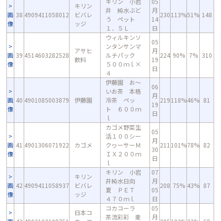
キリン 小岩
05
キリン
井 純水ぶど
月
画
38
4909411058012
ビバレ
230
113%
51%
148
う ペット
14
像
ッジ
１．５Ｌ
日
ウィルキンソ
05
ンタンサンマ
アサヒ
月
画
39
4514603282528
ルチパック
224
90%
7%
310
飲料
19
像
５００ｍｌ×
日
４
伊藤園 お～
06
いお茶 本格
月
画
40
4901085003879
伊藤園
冷茶 ペッ
219
118%
46%
81
19
像
ト ６００ｍ
日
ｌ
カゴメ野菜生
05
活１００シー
月
画
41
4901306071922
カゴメ
クヮーサーＭ
211
101%
78%
82
30
像
ＩＸ２００ｍ
日
ｌ
キリン 小岩
07
キリン
井純水日向
月
画
42
4909411058937
ビバレ
208
75%
43%
87
夏 ＰＥＴ
05
像
ッジ
４７０ｍｌ
日
コカコーラ
05
日本コ
茶流彩彩 麦
月