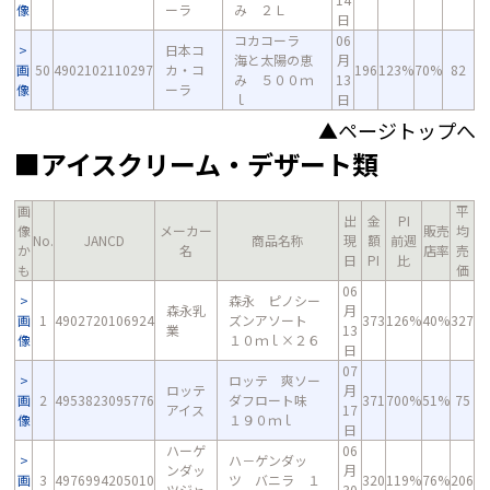
像
ーラ
み ２Ｌ
日
コカコーラ
06
日本コ
海と太陽の恵
月
画
50
4902102110297
カ・コ
196
123%
70%
82
み ５００ｍ
13
像
ーラ
ｌ
日
▲ページトップへ
■アイスクリーム・デザート類
画
平
出
金
PI
像
メーカー
販売
均
No.
JANCD
商品名称
現
額
前週
か
名
店率
売
日
PI
比
も
価
06
森永 ピノシー
森永乳
月
画
1
4902720106924
ズンアソート
373
126%
40%
327
業
13
像
１０ｍｌ×２６
日
07
ロッテ 爽ソー
ロッテ
月
画
2
4953823095776
ダフロート味
371
700%
51%
75
アイス
17
像
１９０ｍｌ
日
ハーゲ
06
ハ－ゲンダッ
ンダッ
月
画
3
4976994205010
ツ バニラ １
320
119%
76%
206
ツジャ
30