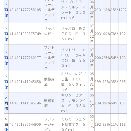
ザ・プレミア
06
リーホ
ム・モルツ ア
月
画
40
4901777258105
ールデ
213
118%
15%
1202
ソート ３５０
23
像
ィング
ｍｌ×６
日
ス
07
サッポ
サッポロ 極Ｚ
月
画
41
4901880875749
ロビー
ＥＲＯ 缶 ３
203
100%
78%
132
12
像
ル
５０ｍｌ
日
サント
サントリー カ
07
リーホ
ロリ。 ひんや
月
画
42
4901777260177
ールデ
200
426%
54%
103
り梨 缶 ３５
19
像
ィング
０ｍｌ
日
ス
キリン のどご
05
麒麟麦
し生 ＩＣＥ
月
画
43
4901411045658
199
98%
35%
865
酒
缶 ５００ｍｌ
31
像
×６
日
キリン ビター
06
麒麟麦
ズ レモンライ
月
画
44
4901411045146
194
108%
60%
107
酒
ム 缶 ３５０
07
像
ｍｌ
日
05
シジシ
ＣＧＣ ジェン
月
画
45
4901870644959
ージャ
ト糖質オフ ５
192
97%
11%
118
26
像
パン
００ｍｌ