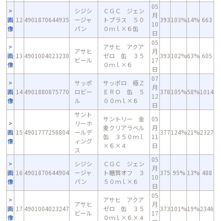
05
シジシ
ＣＧＣ ジェン
月
画
12
4901870644935
ージャ
トプラス ５０
393
103%
14%
663
10
像
パン
０ｍｌ×６缶
日
05
アサヒ アクア
アサヒ
月
画
13
4901004023230
ゼロ 缶 ３５
393
102%
63%
605
ビール
17
像
０ｍｌ×６
日
07
サッポ
サッポロ 極Ｚ
月
画
14
4901880875770
ロビー
ＥＲＯ 缶 ５
378
105%
58%
1014
12
像
ル
００ｍｌ×６
日
サント
サントリー 金
05
リーホ
麦クリアラベル
月
画
15
4901777256804
ールデ
377
124%
21%
2327
缶 ３５０ｍｌ
11
像
ィング
×６×４
日
ス
05
シジシ
ＣＧＣ ジェン
月
画
16
4901870644904
ージャ
ト糖質オフ ３
375
95%
13%
488
10
像
パン
５０ｍｌ×６
日
05
アサヒ アクア
アサヒ
月
画
17
4901004023247
ゼロ 缶 ３５
373
101%
19%
2346
ビール
17
像
０ｍｌ×６×４