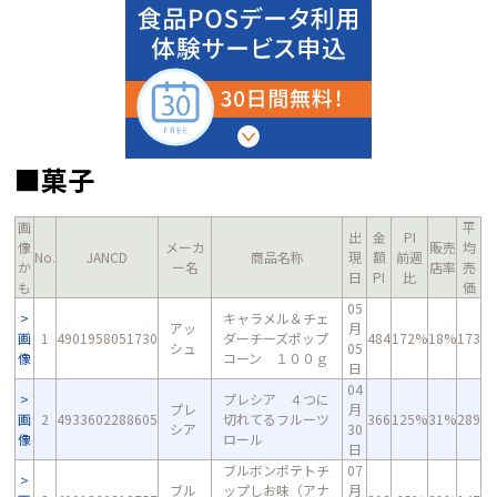
■菓子
画
平
出
金
PI
像
メーカ
販売
均
No.
JANCD
商品名称
現
額
前週
か
ー名
店率
売
日
PI
比
も
価
05
キャラメル＆チェ
アッ
月
画
1
4901958051730
ダーチーズポップ
484
172%
18%
173
シュ
05
像
コーン １００ｇ
日
04
プレシア ４つに
プレ
月
画
2
4933602288605
切れてるフルーツ
366
125%
31%
289
シア
30
像
ロール
日
ブルボンポテトチ
07
ブル
ップしお味（アナ
月