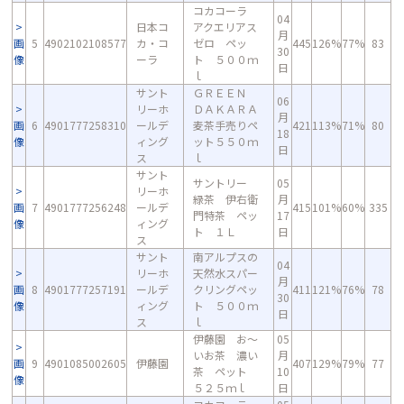
コカコーラ
04
日本コ
アクエリアス
月
画
5
4902102108577
カ・コ
ゼロ ペッ
445
126%
77%
83
30
像
ーラ
ト ５００ｍ
日
ｌ
サント
ＧＲＥＥＮ
06
リーホ
ＤＡＫＡＲＡ
月
画
6
4901777258310
ールデ
麦茶手売りペ
421
113%
71%
80
18
像
ィング
ット５５０ｍ
日
ス
ｌ
サント
サントリー
05
リーホ
緑茶 伊右衛
月
画
7
4901777256248
ールデ
415
101%
60%
335
門特茶 ペッ
17
像
ィング
ト １Ｌ
日
ス
サント
南アルプスの
04
リーホ
天然水スパー
月
画
8
4901777257191
ールデ
クリングペッ
411
121%
76%
78
30
像
ィング
ト ５００ｍ
日
ス
ｌ
伊藤園 お～
05
いお茶 濃い
月
画
9
4901085002605
伊藤園
407
129%
79%
77
茶 ペット
10
像
５２５ｍｌ
日