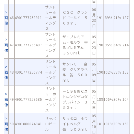
日
サント
06
リーホ
ＣＧＣ グラン
月
画
46
4901777259911
ールデ
ドゴールド ５
191
89%
21%
137
23
像
ィング
００ｍｌ
日
ス
サント
ザ・プレミア
05
リーホ
ム・モルツ 香
月
画
47
4901777255487
ールデ
190
95%
64%
214
るプレミアム
23
像
ィング
３５０ｍｌ
日
ス
サント
サントリー 金
05
リーホ
麦 クリアラベ
月
画
48
4901777256774
ールデ
190
102%
58%
153
ル 缶 ５００
09
像
ィング
ｍｌ
日
ス
サント
－１９６度Ｃス
05
リーホ
トロングゼロダ
月
画
49
4901777258686
ールデ
189
106%
30%
104
ブルパイン ３
31
像
ィング
５０ｍｌ
日
ス
05
サッポ
サッポロ ホワ
月
画
50
4901880874841
ロビー
イトベルグ
181
101%
30%
158
10
像
ル
缶 ５００ｍｌ
日