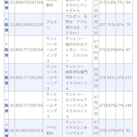
画
21
4908729107184
317
114%
7%
84
飲料
９０ｍｌペッ
17
像
トボトル
日
ブルボン 天
07
ブルボ
然水 アナと
月
画
22
4901360312528
297
70%
42%
79
ン
雪の女王 ５
12
像
００ｍｌ
日
サント
サントリー
07
リーホ
塩のはちみつ
月
画
23
4901777258204
ールデ
レモン ペッ
275
103%
50%
85
05
像
ィング
ト ５００ｍ
日
ス
ｌ
サント
サントリー
06
リーホ
緑茶伊右衛門
月
画
24
4901777261099
ールデ
特茶ペット
274
98%
13%
675
16
像
ィング
５００ｍｌ×
日
ス
４
サント
サントリー
07
リーホ
なっちゃんア
月
画
25
4901777260795
ールデ
ソートパック
271
847%
17%
349
20
像
ィング
４５０ｍｌ×
日
ス
４
サントリー
07
アサヒ
ドデカミンオ
月
画
26
4514603285314
270
132%
30%
85
飲料
リジナルＰ
05
像