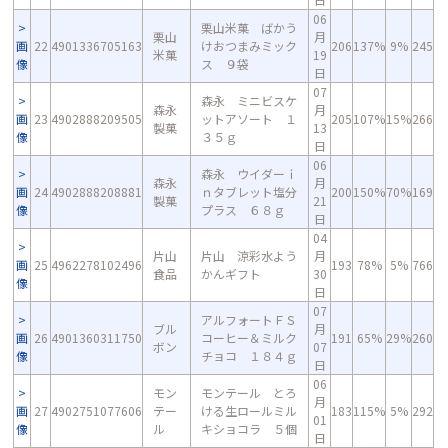
06
栗山米菓 ばかう
栗山
月
画
22
4901336705163
けおつまみミック
206
137%
9%
245
米菓
19
像
ス ９袋
日
07
森永 ミニビスケ
森永
月
画
23
4902888209505
ットアソート １
205
107%
15%
266
製菓
13
像
３５ｇ
日
06
森永 ウイダーｉ
森永
月
画
24
4902888208881
ｎタブレット塩分
200
150%
70%
169
製菓
21
像
プラス ６８ｇ
日
04
片山
片山 涼彩水よう
月
画
25
4962278102496
193
78%
5%
766
食品
かんギフト
30
像
日
07
アルフォートＦＳ
ブル
月
画
26
4901360311750
コーヒー＆ミルク
191
65%
29%
260
ボン
07
像
チョコ １８４ｇ
日
06
モン
モンテール とろ
月
画
27
4902751077606
テー
ける生ロールミル
183
115%
5%
292
01
像
ル
キショコラ ５個
日