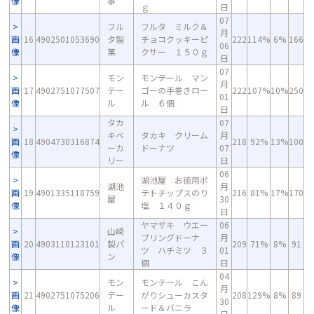
像
事
ｇ
日
07
フル
フルタ ミルク＆
月
画
16
4902501053690
タ製
チョコクッキーピ
222
114%
6%
166
06
像
菓
クサー １５０ｇ
日
07
モン
モンテール マン
月
画
17
4902751077507
テー
ゴーの手巻きロー
222
107%
10%
250
01
像
ル
ル ６個
日
タカ
07
キベ
タカキ クリーム
月
画
18
4904730316874
218
92%
13%
100
ーカ
ドーナツ
07
像
リー
日
06
湖池屋 お徳用ポ
湖池
月
画
19
4901335118759
テトチップスのり
216
81%
17%
170
屋
30
像
塩 １４０ｇ
日
ヤマザキ ウエー
06
山崎
ブリングドーナ
月
画
20
4903110123101
製パ
209
71%
8%
91
ツ ハチミツ ３
01
像
ン
個
日
04
モン
モンテール こん
月
画
21
4902751075206
テー
がりシューカスタ
208
129%
8%
89
30
像
ル
ード＆バニラ
日