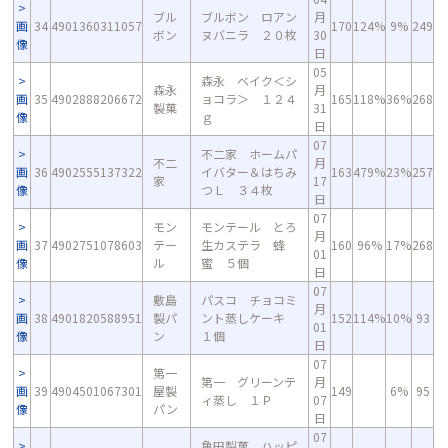
ブル
ブルボン ロアン
月
画
34
4901360311057
170
124%
9%
249
ボン
ヌバニラ ２０枚
30
像
日
05
森永 ベイク＜シ
森永
月
画
35
4902888206672
ョコラ＞ １２４
165
118%
36%
268
製菓
31
像
ｇ
日
07
不二家 ホームパ
不二
月
画
36
4902555137322
イバター＆はちみ
163
479%
23%
257
家
17
像
つＬ ３４枚
日
07
モン
モンテール とろ
月
画
37
4902751078603
テー
生カステラ 蜂
160
96%
17%
268
01
像
ル
蜜 ５個
日
07
敷島
パスコ チョコミ
月
画
38
4901820588951
製パ
ント蒸しケーキ
152
114%
10%
93
01
像
ン
１個
日
07
第一
第一 グリーンテ
月
画
39
4904501067301
屋製
149
6%
95
ィ蒸し １Ｐ
07
像
パン
日
07
亀田製菓 ハッピ