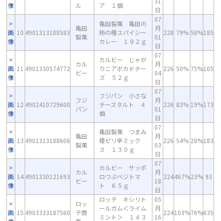
31
像
ル
ア １個
日
07
亀田製菓 亀田の
亀田
月
画
10
4901313188583
柿の種スパイシー
228
79%
58%
185
製菓
01
像
カレー １９２ｇ
日
07
カルビー じゃが
カル
月
画
11
4901330574772
りこアボカドチー
226
50%
75%
105
ビー
04
像
ズ ５２ｇ
日
07
フジパン 小さな
フジ
月
画
12
4902410729600
チーズタルト ４
226
83%
19%
173
パン
01
像
個
日
07
亀田製菓 つまみ
亀田
月
画
13
4901313188606
種ピリ辛ミック
226
54%
28%
183
製菓
03
像
ス １３０ｇ
日
07
カルビー サッポ
カル
月
画
14
4901330121693
ロつぶベジトマ
224
467%
23%
93
ビー
18
像
ト ６５ｇ
日
ロッテ キシリト
05
ロッ
ールガム＜ライム
月
画
15
4903333187560
テ商
224
103%
76%
635
ミント＞ １４３
16