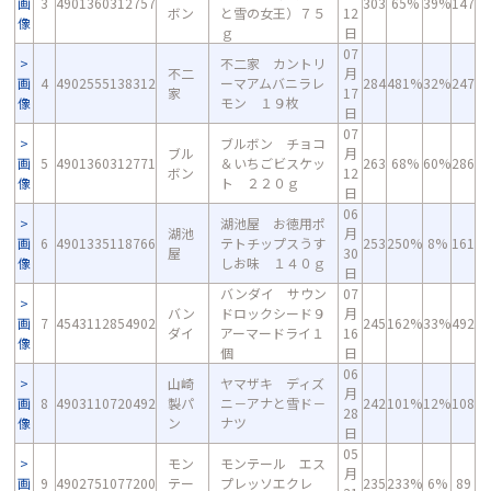
画
3
4901360312757
303
65%
39%
147
ボン
と雪の女王）７５
12
像
ｇ
日
07
不二家 カントリ
不二
月
画
4
4902555138312
ーマアムバニラレ
284
481%
32%
247
家
17
像
モン １９枚
日
07
ブルボン チョコ
ブル
月
画
5
4901360312771
＆いちごビスケッ
263
68%
60%
286
ボン
12
像
ト ２２０ｇ
日
06
湖池屋 お徳用ポ
湖池
月
画
6
4901335118766
テトチップスうす
253
250%
8%
161
屋
30
像
しお味 １４０ｇ
日
バンダイ サウン
07
バン
ドロックシード９
月
画
7
4543112854902
245
162%
33%
492
ダイ
アーマードライ１
16
像
個
日
06
山崎
ヤマザキ ディズ
月
画
8
4903110720492
製パ
ニ－アナと雪ド－
242
101%
12%
108
28
像
ン
ナツ
日
05
モン
モンテール エス
月
画
9
4902751077200
テー
プレッソエクレ
235
233%
6%
89