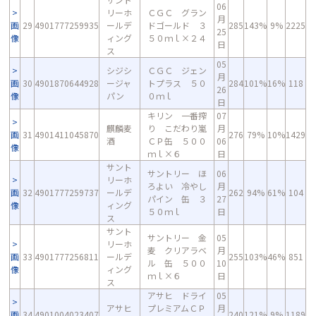
06
リーホ
ＣＧＣ グラン
月
画
29
4901777259935
ールデ
ドゴールド ３
285
143%
9%
2225
25
像
ィング
５０ｍｌ×２４
日
ス
05
シジシ
ＣＧＣ ジェン
月
画
30
4901870644928
ージャ
トプラス ５０
284
101%
16%
118
26
像
パン
０ｍｌ
日
キリン 一番搾
07
麒麟麦
り こだわり嵐
月
画
31
4901411045870
276
79%
10%
1429
酒
ＣＰ缶 ５００
06
像
ｍｌ×６
日
サント
サントリー ほ
06
リーホ
ろよい 冷やし
月
画
32
4901777259737
ールデ
262
94%
61%
104
パイン 缶 ３
27
像
ィング
５０ｍｌ
日
ス
サント
サントリー 金
05
リーホ
麦 クリアラベ
月
画
33
4901777256811
ールデ
255
103%
46%
851
ル 缶 ５００
10
像
ィング
ｍｌ×６
日
ス
アサヒ ドライ
05
アサヒ
プレミアムＣＰ
月
画
34
4901004023407
240
121%
9%
1189