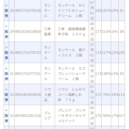
07
モン
モンテール ＭＩ
月
画
28
4902751078108
テー
Ｘソフトのシュー
180
101%
19%
91
01
像
ル
クリーム １個
日
06
三幸
三幸 越後樽焼唐
月
画
29
4901626034850
177
213%
8%
89
製菓
辛子味 １００ｇ
29
像
日
07
モン
モンテール 夏テ
月
画
30
4902751078702
テー
173
117%
13%
259
ィラミス ３個
01
像
ル
日
05
モン
モンテール エス
月
画
31
4902751077101
テー
プレッソシューク
173
148%
13%
92
31
像
ル
リーム １個
日
07
ハウ
ハウス とんがり
月
画
32
4902402856628
ス食
コーン海鮮しお
172
70%
34%
113
11
像
品
味 ７５ｇ
日
06
プレシア パンケ
プレ
月
画
33
4933602281316
ーキタワーキャラ
170
90%
17%
317
シア
29
像
メルナッツ
日
04