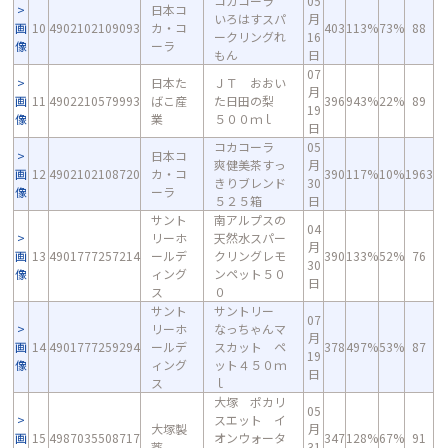
コカコーラ
05
日本コ
いろはすスパ
月
画
10
4902102109093
カ・コ
403
113%
73%
88
ークリングれ
16
像
ーラ
もん
日
07
日本た
ＪＴ おおい
月
画
11
4902210579993
ばこ産
た日田の梨
396
943%
22%
89
19
像
業
５００ｍｌ
日
コカコーラ
05
日本コ
爽健美茶すっ
月
画
12
4902102108720
カ・コ
390
117%
10%
1963
きりブレンド
30
像
ーラ
５２５箱
日
サント
南アルプスの
04
リーホ
天然水スパー
月
画
13
4901777257214
ールデ
クリングレモ
390
133%
52%
76
30
像
ィング
ンペット５０
日
ス
０
サント
サントリー
07
リーホ
なっちゃんマ
月
画
14
4901777259294
ールデ
スカット ペ
378
497%
53%
87
19
像
ィング
ット４５０ｍ
日
ス
ｌ
大塚 ポカリ
05
スエット イ
大塚製
月
画
15
4987035508717
オンウォータ
347
128%
67%
91
薬
31