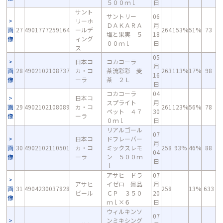
５００ｍｌ
日
サント
サントリー
06
リーホ
ＤＡＫＡＲＡ
月
画
27
4901777259164
ールデ
264
153%
51%
73
塩と果実 ５
18
像
ィング
００ｍｌ
日
ス
05
日本コ
コカコーラ
月
画
28
4902102108737
カ・コ
茶流彩彩 麦
263
113%
17%
98
16
像
ーラ
茶 ２Ｌ
日
コカコーラ
04
日本コ
スプライト
月
画
29
4902102108089
カ・コ
261
123%
56%
78
ペット ４７
30
像
ーラ
０ｍｌ
日
リアルゴール
07
日本コ
ドフレーバー
月
画
30
4902102110501
カ・コ
ミックスレモ
258
93%
46%
88
04
像
ーラ
ン ５００ｍ
日
ｌ
アサヒ ドラ
07
アサヒ
イゼロ 景品
月
画
31
4904230037828
258
13%
633
ビール
ＣＰ ３５０
20
像
ｍｌ×６
日
ウィルキンソ
07
ンミキシング