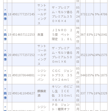
日
サント
ザ・プレミア
05
リーホ
ム・モルツ香る
月
画
18
4901777257245
ールデ
373
111%
9%
4706
プレミアム３５
24
像
ィング
０×６×４
日
ス
06
ＪＩＮＲＯ ２
月
画
19
4514657112253
眞露
５度 ペット
367
83%
11%
1041
29
像
限定 １．８Ｌ
日
サント
ザ・プレミア
05
リーホ
ム・モルツ香る
月
画
20
4901777257252
ールデ
352
116%
24%
1575
プレミアム５０
24
像
ィング
０ｍｌ×６
日
ス
05
シジシ
ＣＧＣ ジェン
月
画
21
4901870644881
ージャ
トプラス ３５
344
105%
8%
1875
27
像
パン
０×２４ｍｌ
日
キリン のどご
06
麒麟麦
し生 ＩＣＥ
月
画
22
4901411045627
337
77%
16%
2329
酒
缶 ３５０ｍｌ
01
像
×６×４
日
ＰＢ ジェン
05
シジシ
ト：糖質オフ
月