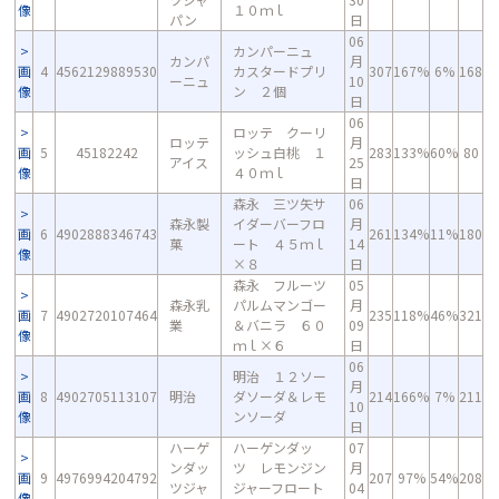
像
１０ｍｌ
パン
日
06
カンパーニュ
カンパ
月
画
4
4562129889530
カスタードプリ
307
167%
6%
168
ーニュ
10
像
ン ２個
日
06
ロッテ クーリ
ロッテ
月
画
5
45182242
ッシュ白桃 １
283
133%
60%
80
アイス
25
像
４０ｍｌ
日
森永 三ツ矢サ
06
森永製
イダーバーフロ
月
画
6
4902888346743
261
134%
11%
180
菓
ート ４５ｍｌ
14
像
×８
日
森永 フルーツ
05
森永乳
パルムマンゴー
月
画
7
4902720107464
235
118%
46%
321
業
＆バニラ ６０
09
像
ｍｌ×６
日
06
明治 １２ソー
月
画
8
4902705113107
明治
ダソーダ＆レモ
214
166%
7%
211
10
像
ンソーダ
日
ハーゲ
ハーゲンダッ
07
ンダッ
ツ レモンジン
月
画
9
4976994204792
207
97%
54%
208
ツジャ
ジャーフロート
04
像