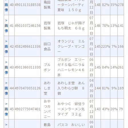
亀田
月
画
40
4901313188538
ーターンパーティ
148
82%
35%
278
製菓
12
像
夏味 １５０ｇ
日
07
岩塚
岩塚 じゃが揚げ
月
画
41
4901037246156
146
78%
13%
141
製菓
もち明太 ６８ｇ
11
像
日
07
オランジェ ミル
田口
月
画
42
4582496611336
クレープ・マンゴ
145
223%
7%
166
食品
01
像
ー
日
ブルボン エリー
06
ブル
ゼＦＳ塩バニラ＆
月
画
43
4901360311330
145
84%
14%
261
ボン
ハニーレモン４６
23
像
本
日
04
あわ
あわしま堂 あん
月
画
44
4970470053126
しま
入りわらび餅 ８
144
81%
9%
169
30
像
堂
個
日
おや
07
おやつＣ 妖怪ラ
つカ
月
画
45
4902775047401
ーメンラーメン丸
143
43%
20%
79
ンパ
12
像
タイプ ３２ｇ
ニー
日
06
敷島
パスコ おいしい
月