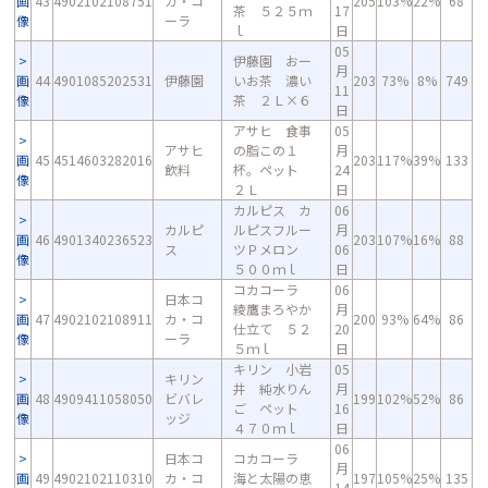
画
43
4902102108751
カ・コ
205
103%
22%
68
茶 ５２５ｍ
17
像
ーラ
ｌ
日
05
伊藤園 おー
月
画
44
4901085202531
伊藤園
いお茶 濃い
203
73%
8%
749
11
像
茶 ２Ｌ×６
日
アサヒ 食事
05
アサヒ
の脂この１
月
画
45
4514603282016
203
117%
39%
133
飲料
杯。ペット
24
像
２Ｌ
日
カルピス カ
06
カルピ
ルピスフルー
月
画
46
4901340236523
203
107%
16%
88
ス
ツＰメロン
06
像
５００ｍｌ
日
コカコーラ
06
日本コ
綾鷹まろやか
月
画
47
4902102108911
カ・コ
200
93%
64%
86
仕立て ５２
20
像
ーラ
５ｍｌ
日
キリン 小岩
05
キリン
井 純水りん
月
画
48
4909411058050
ビバレ
199
102%
52%
86
ご ペット
16
像
ッジ
４７０ｍｌ
日
06
日本コ
コカコーラ
月
画
49
4902102110310
カ・コ
海と太陽の恵
197
105%
25%
135
14