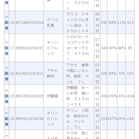
像
ー ５００ｍ
日
ｌ
グリコ Ｐキ
06
グリコ
ャンカフェオ
月
画
16
4971666703054
345
84%
11%
313
乳業
ーレ詰合 １
25
像
８０ｍｌ×４
日
トロピカーナ
07
キリン
ココナッツウ
月
画
17
4909411056537
ビバレ
ォーターＰＥ
344
60%
48%
89
12
像
ッジ
Ｔ ４７０ｍ
日
ｌ
アサヒ 食事
05
アサヒ
の脂にこの１
月
画
18
4514603281811
339
84%
5%
105
飲料
杯。緑茶 ペ
26
像
ット ２Ｌ
日
伊藤園 おー
05
いお茶 濃い
月
画
19
4901085202609
伊藤園
338
195%
6%
1636
茶 ５２５ｍ
11
像
ｌ×２４
日
キリン 小岩
05
キリン
井 純水みか
月
画
20
4909411058036
ビバレ
334
107%
29%
143
ん ペット
17
像
ッジ
１．５Ｌ
日
ＰＯＭ 塩と
05
えひめ
夏みかん ４
月