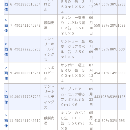
ＥＲＯ 缶 ３
月
画
6
4901880915254
ロビー
567
90%
30%
2788
５０ｍｌ×６×
12
像
ル
４
日
キリン 一番搾
06
麒麟麦
り こだわり嵐
月
画
7
4901411045849
558
97%
28%
1039
酒
ＣＰ缶 ３５０
30
像
ｍｌ×６
日
サント
サントリー 金
05
リーホ
麦 クリアラベ
月
画
8
4901777256798
ールデ
487
97%
80%
590
ル 缶 ３５０
09
像
ィング
ｍｌ×６
日
ス
サッポロ 極Ｚ
07
サッポ
ＥＲＯ 缶 ５
月
画
9
4901880915261
ロビー
454
81%
14%
3880
００ｍｌ×６×
13
像
ル
４
日
サント
ザ・プレミア
05
リーホ
ム・モルツ香る
月
画
10
4901777257238
ールデ
443
105%
53%
1185
プレミアム３５
23
像
ィング
０ｍｌ×６
日
ス
キリン のどご
05
麒麟麦
し生 ＩＣＥ
月
画
11
4901411045610
418
90%
53%
593
酒
缶 ３５０ｍｌ
31
像
×６
日