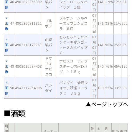
画
46
4901820366382
製パ
シューロール＆ホ
141
119%
12%
91
01
像
ン
イップ １個
日
07
ブルボン シルべ
ブル
月
画
47
4901360311811
ーヌカフェショコ
141
93%
11%
202
ボン
11
像
ラ ６個
日
もちもちとしたパ
07
山崎
ンケ－キマンゴ－
月
画
48
4903110178767
製パ
141
90%
25%
85
ソ－ス＆ホイップ
01
像
ン
Ｃ
日
ヤマ
07
ナビスコ チップ
ザキ
月
画
49
4903015534408
スターＬ信州わさ
140
76%
46%
170
ナビ
05
像
び １１５ｇ
スコ
日
07
バンダイ 妖怪ウ
バン
月
画
50
4543112854995
ォッチ妖怪コーラ
139
55%
33%
98
ダイ
12
像
グミ ３３ｇ
日
▲ページトップへ
■酒類
画
出
金
PI
像
メーカー
販売
平均