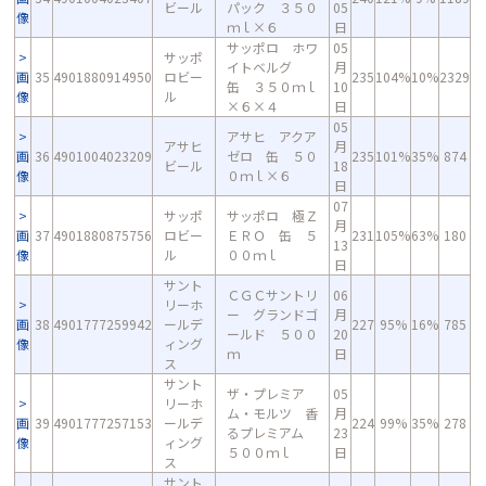
ビール
パック ３５０
05
像
ｍｌ×６
日
サッポロ ホワ
05
サッポ
イトベルグ
月
画
35
4901880914950
ロビー
235
104%
10%
2329
缶 ３５０ｍｌ
10
像
ル
×６×４
日
05
アサヒ アクア
アサヒ
月
画
36
4901004023209
ゼロ 缶 ５０
235
101%
35%
874
ビール
18
像
０ｍｌ×６
日
07
サッポ
サッポロ 極Ｚ
月
画
37
4901880875756
ロビー
ＥＲＯ 缶 ５
231
105%
63%
180
13
像
ル
００ｍｌ
日
サント
ＣＧＣサントリ
06
リーホ
ー グランドゴ
月
画
38
4901777259942
ールデ
227
95%
16%
785
ールド ５００
20
像
ィング
ｍ
日
ス
サント
ザ・プレミア
05
リーホ
ム・モルツ 香
月
画
39
4901777257153
ールデ
224
99%
35%
278
るプレミアム
23
像
ィング
５００ｍｌ
日
ス
サント