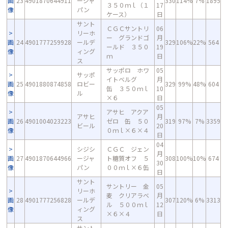
画
23
4901870644911
ージャ
330
114%
7%
1895
３５０ｍｌ（１
17
像
パン
ケース）
日
サント
ＣＧＣサントリ
06
リーホ
ー グランドゴ
月
画
24
4901777259928
ールデ
329
106%
22%
564
ールド ３５０
19
像
ィング
ｍ
日
ス
サッポロ ホワ
05
サッポ
イトベルグ
月
画
25
4901880874858
ロビー
329
99%
48%
604
缶 ３５０ｍｌ
10
像
ル
×６
日
05
アサヒ アクア
アサヒ
月
画
26
4901004023223
ゼロ 缶 ５０
319
97%
7%
3359
ビール
20
像
０ｍｌ×６×４
日
04
シジシ
ＣＧＣ ジェン
月
画
27
4901870644966
ージャ
ト糖質オフ ５
308
100%
10%
674
30
像
パン
００ｍｌ×６缶
日
サント
サントリー 金
05
リーホ
麦 クリアラベ
月
画
28
4901777256828
ールデ
307
120%
6%
3313
ル ５００ｍｌ
12
像
ィング
×６×４
日
ス
サント