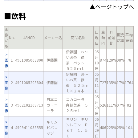
▲ページトップへ
■飲料
画
出
金
PI
像
販売
平均
No.
JANCD
メーカー名
商品名称
現
額
前週
か
店率
売価
日
PI
比
も
伊藤園 お～
05
いお茶 緑
月
画
1
4901085003800
伊藤園
874
120%
98%
78
茶 ペット
10
像
５２５ｍｌ
日
伊藤園 お～
05
いお茶 緑
月
画
2
4901085203804
伊藤園
727
135%
17%
1764
茶 ５２５ｍ
11
像
ｌ×２４本
日
05
日本コ
コカコーラ
月
画
3
4902102108713
カ・コ
爽健美茶 ５
526
111%
97%
82
29
像
ーラ
２５ｍｌ
日
キリン キリ
06
キリン
ンレモン Ｐ
月
画
4
4909411058555
ビバレ
486
225%
25%
104
ＥＴ １．５
29
像
ッジ
Ｌ
日