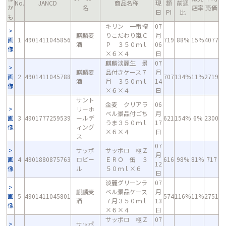
No.
JANCD
商品名称
現
額
前週
か
名
店率
売価
日
PI
比
も
キリン 一番搾
07
麒麟麦
りこだわり嵐Ｃ
月
画
1
4901411045856
719
88%
15%
4077
酒
Ｐ ３５０ｍｌ
06
像
×６×４
日
麒麟淡麗生 景
07
麒麟麦
品付きケース７
月
画
2
4901411045788
707
134%
11%
2719
酒
月 ３５０ｍｌ
14
像
×６×４
日
サント
金麦 クリアラ
06
リーホ
ベル景品付ごち
月
画
3
4901777259539
ールデ
621
154%
6%
2300
うま３５０ｍｌ
17
像
ィング
×６×４
日
ス
07
サッポ
サッポロ 極Ｚ
月
画
4
4901880875763
ロビー
ＥＲＯ 缶 ３
616
98%
81%
717
12
像
ル
５０ｍｌ×６
日
淡麗グリーンラ
07
麒麟麦
ベル景品ケース
月
画
5
4901411045801
574
116%
11%
2751
酒
７月３５０ｍｌ
13
像
×６×４
日
サッポロ 極Ｚ
07
サッポ