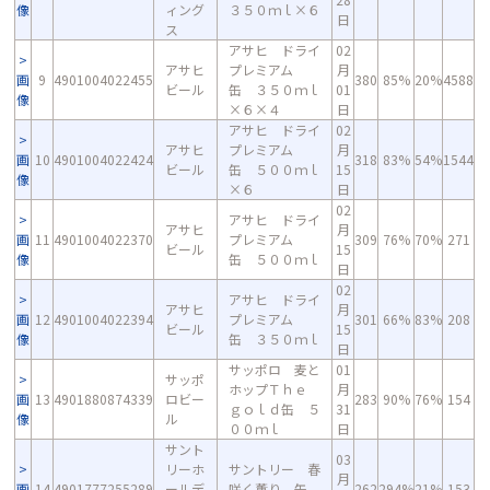
像
ィング
３５０ｍｌ×６
日
ス
アサヒ ドライ
02
アサヒ
プレミアム
月
画
9
4901004022455
380
85%
20%
4588
ビール
缶 ３５０ｍｌ
01
像
×６×４
日
アサヒ ドライ
02
アサヒ
プレミアム
月
画
10
4901004022424
318
83%
54%
1544
ビール
缶 ５００ｍｌ
15
像
×６
日
02
アサヒ ドライ
アサヒ
月
画
11
4901004022370
プレミアム
309
76%
70%
271
ビール
15
像
缶 ５００ｍｌ
日
02
アサヒ ドライ
アサヒ
月
画
12
4901004022394
プレミアム
301
66%
83%
208
ビール
15
像
缶 ３５０ｍｌ
日
サッポロ 麦と
01
サッポ
ホップＴｈｅ
月
画
13
4901880874339
ロビー
283
90%
76%
154
ｇｏｌｄ缶 ５
31
像
ル
００ｍｌ
日
サント
03
リーホ
サントリー 春
月
画
14
4901777255289
ールデ
咲く薫り 缶
262
294%
21%
153