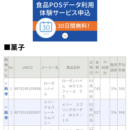
■菓子
画
出
金
PI
像
販売
平均
No.
JANCD
メーカー名
商品名称
現
額
前週
か
店率
売価
日
PI
比
も
ローゼンハイ
03
ローゼ
ム ＷＤミル
月
画
1
4970245109898
ンハイ
743
5%
500
フィーユ ０
03
像
ム
５
日
メリー
メリー スプ
03
チョコ
リングガーデ
月
画
2
4979103305007
レート
527
5%
998
ン ＷＳＰ－
03
像
カムパ
１０
日
ニー
12