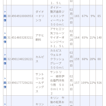
日
１．５Ｌ
ダイドー
02
ダイド
贅沢香茶ジ
月
画
30
4904910006953
ードリ
ャスミンテ
165
67%
9%
85
16
像
ンコ
ィーペット
日
５００ｍｌ
アサヒ三ツ
02
矢フルーツ
アサヒ
月
画
31
4514603283211
サイダーオ
164
65%
21%
140
飲料
28
像
レンジペッ
日
ト１．５Ｌ
カルピス
02
ウェルチ
カルピ
月
画
32
4901340228221
クラッシュ
159
68%
28%
88
ス
09
像
グレープ
日
５００ｍｌ
サントリ
サント
ー 緑茶伊
02
リーホ
右衛門手売
月
画
33
4901777256231
ールデ
157
109%
22%
926
り用 ５０
14
像
ィング
０ｍｌ×１
日
ス
２
キリン 午
後の紅茶お
01
キリン