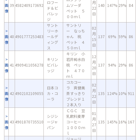
ロフー
月
画
39
4582409173692
ムソーダ
140
147%
29%
84
ド＆ビ
22
像
ペット ５
バレッ
日
００ｍｌ
ジ
サント
サントリ
02
リーホ
ー なっち
月
画
40
4901777253483
ールデ
ゃん 桃
137
69%
59%
86
15
像
ィング
ペット ４
日
ス
５０ｍｌ
キリン 小
12
キリン
岩井純水白
月
画
41
4909411056278
ビバレ
桃 ペッ
137
94%
29%
86
20
像
ッジ
ト ４７０
日
ｍｌ
コカコー
02
日本コ
ラ 爽健美
月
画
42
4902102109055
カ・コ
茶すっきり
135
124%
10%
911
22
像
ーラ
ブレンド１
日
２本入り
ＣＧＣ 豆
01
シジシ
乳飲料麦芽
月
画
43
4901870735510
ージャ
コーヒー
135
145%
16%
167
27
像
パン
１０００ｍ
日
ｌ
ジョージ