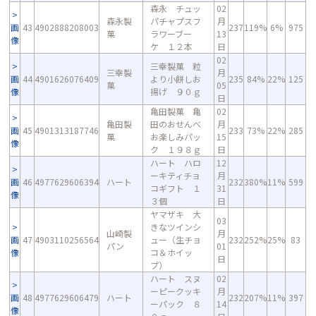
森永 チュッ
02
森永製
パチャプスフ
月
画
43
4902888208003
237
119%
6%
975
菓
ラワーブー
13
像
ケ １２本
日
02
三幸製菓 粒
三幸製
月
画
44
4901626076409
より小餅しお
235
84%
22%
125
菓
05
像
揚げ ９０ｇ
日
亀田製菓 亀
02
亀田製
田のおせんべ
月
画
45
4901313187746
233
73%
22%
285
菓
お楽しみパッ
15
像
ク １９８ｇ
日
ハート ハロ
12
ーキティチョ
月
画
46
4977629606394
ハート
232
380%
11%
599
コギフト １
31
像
３個
日
ヤマザキ 大
03
きなツインシ
山崎製
月
画
47
4903110256564
ュー（生チョ
232
252%
25%
83
パン
01
像
コ＆ホイッ
日
プ）
ハート スヌ
02
ーピークッキ
月
画
48
4977629606479
ハート
232
207%
11%
397
ーパック ８
14
像