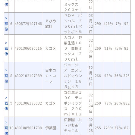
22
像
ミックス
日
２００ｍｌ
ＰＯＭ ポ
03
えひめ
ンつぶ ３
月
画
6
4908729107146
290
426%
7%
92
飲料
５０ｍｌペ
02
像
ットボトル
日
カゴメ 野
02
菜生活１０
月
画
7
4901306030516
カゴメ
０ 白桃ミ
269
91%
75%
81
06
像
ックス ２
日
００ｍｌ
ジョージ
12
日本コ
ア エメラ
月
画
8
4902102107389
カ・コ
ルドマウン
266
93%
36%
326
31
像
ーラ
テン １８
日
５ｇ×５
野菜生活１
02
００ デコ
月
画
9
4901306130032
カゴメ
ポンミック
260
73%
26%
882
24
像
ス ２００
日
ｍｌ×１２
伊藤園 お
02
～いお茶
月
画
10
4901085001738
伊藤園
255
729%
37%
82
ぞっこん
28
像