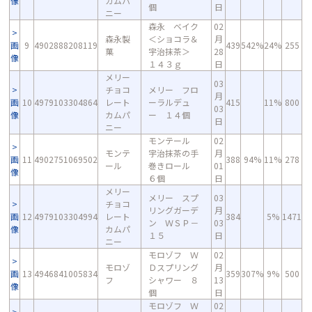
像
カムパ
個
日
ニー
森永 ベイク
02
森永製
＜ショコラ＆
月
画
9
4902888208119
439
542%
24%
255
菓
宇治抹茶＞
28
像
１４３ｇ
日
メリー
03
チョコ
メリー フロ
月
画
10
4979103304864
レート
ーラルデュ
415
11%
800
03
像
カムパ
ー １４個
日
ニー
モンテール
02
モンテ
宇治抹茶の手
月
画
11
4902751069502
388
94%
11%
278
ール
巻きロール
01
像
６個
日
メリー
メリー スプ
03
チョコ
リングガーデ
月
画
12
4979103304994
レート
384
5%
1471
ン ＷＳＰ－
03
像
カムパ
１５
日
ニー
モロゾフ Ｗ
02
モロゾ
Ｄスプリング
月
画
13
4946841005834
359
307%
9%
500
フ
シャワー ８
13
像
個
日
モロゾフ Ｗ
02