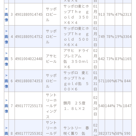
×６×４
日
サッポロ麦とホ
01
サッポ
ップＴｈｅ ｇ
月
画
3
4901880914745
ロビー
913
78%
47%
2313
ｏｌｄ ３５０
31
像
ル
×６×４
日
サッポロ麦とホ
01
サッポ
ップＴｈｅ ｇ
月
画
4
4901880914752
ロビー
749
78%
19%
3304
ｏｌｄ ５００
31
像
ル
×６×４
日
アサヒ ドライ
02
アサヒ
プレミアム
月
画
5
4901004022448
642
73%
83%
1165
ビール
缶 ３５０ｍｌ
15
像
×６
日
サッポロ 麦と
01
サッポ
ホップＴｈｅ
月
画
6
4901880874353
ロビー
571
100%
67%
844
ｇｏｌｄ缶 ５
31
像
ル
００×６
日
サント
02
リーホ
鏡月 ２５度
月
画
7
4901777255173
ールデ
540
144%
7%
1847
１．８Ｌ×２
16
像
ィング
日
ス
サント
02
リーホ
サントリー 春
月
画
8
4901777255302
ールデ
咲く薫り 缶
382
371%
58%
590
28