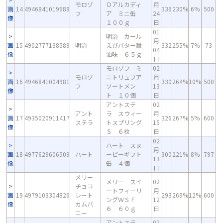
モロゾ
Ｄアルカディ
月
画
14
4946841019688
336
230%
6%
500
フ
ア ミニ缶
24
像
１００ｇ
日
01
明治 カール
月
画
15
4902777138589
明治
えびバター醤
332
255%
7%
73
04
像
油味 ６５ｇ
日
モロゾフ ミ
02
モロゾ
ニトリュフア
月
画
16
4946841004981
330
264%
10%
500
フ
ソートメン
13
像
ト １０個
日
アントステ
02
アント
ラ スウィー
月
画
17
4935020911417
326
267%
5%
600
ステラ
トスプリング
15
像
Ｓ ６枚
日
02
ハート スヌ
月
画
18
4977629606509
ハート
ーピーギフト
300
221%
8%
797
13
像
缶 ４個
日
メリー
メリー スイ
02
チョコ
ートフィーリ
月
画
19
4979103304826
レート
293
269%
12%
600
ングＷＳＦ
12
像
カムパ
６ ６０ｇ
日
ニー
アントステ
02