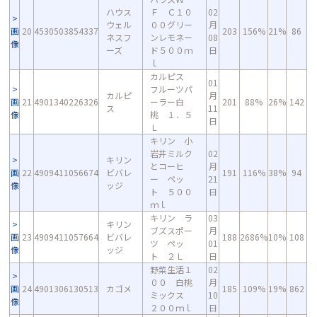
ハウス
Ｆ Ｃ１０
02
ウェル
００グリー
月
画
20
4530503854337
203
156%
21%
86
ネスフ
ンレモネー
08
像
ーズ
ド５００ｍ
日
ｌ
カルピス
01
フルーツパ
カルピ
月
画
21
4901340226326
ーラー白
201
88%
26%
142
ス
11
像
桃 １．５
日
Ｌ
キリン 小
岩井ミルク
02
キリン
とコーヒ
月
画
22
4909411056674
ビバレ
191
116%
38%
94
ー ペッ
21
像
ッジ
ト ５００
日
ｍｌ
キリン ラ
03
キリン
ブズスポー
月
画
23
4909411057664
ビバレ
188
2686%
10%
108
ツ ペッ
01
像
ッジ
ト ２Ｌ
日
野菜生活１
02
００ 白桃
月
画
24
4901306130513
カゴメ
185
109%
19%
862
ミックス
10
像
２００ｍｌ
日