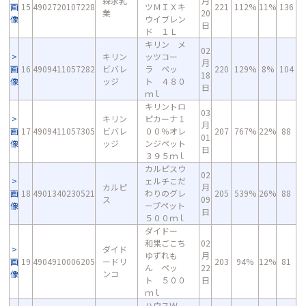
森永乳
月
画
15
4902720107228
ツＭＩＸキ
221
112%
11%
136
業
20
像
ウイブレン
日
ド １Ｌ
キリン メ
02
キリン
ッツコー
月
画
16
4909411057282
ビバレ
ラ ペッ
220
129%
8%
104
18
像
ッジ
ト ４８０
日
ｍｌ
キリントロ
03
キリン
ピカーナ１
月
画
17
4909411057305
ビバレ
００％オレ
207
767%
22%
88
01
像
ッジ
ンジペット
日
３９５ｍｌ
カルピスウ
02
ェルチこだ
カルピ
月
画
18
4901340230521
わりのグレ
205
539%
26%
88
ス
09
像
ープペット
日
５００ｍｌ
ダイドー
和果ごこち
02
ダイド
ゆずれも
月
画
19
4904910006205
ードリ
203
94%
12%
81
ん ペッ
22
像
ンコ
ト ５００
日
ｍｌ
ハウスＷ