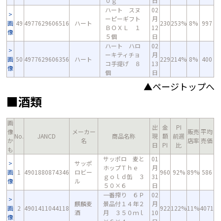
０ｇ
日
ハート スヌ
02
ーピーギフト
月
画
49
4977629606516
ハート
230
253%
8%
997
ＢＯＸＬ １
12
像
５個
日
ハート ハロ
02
ーキティチョ
月
画
50
4977629606356
ハート
229
214%
8%
400
コ手提げ ８
13
像
個
日
▲ページトップへ
■酒類
画
出
金
PI
像
メーカー
販売
平均
No.
JANCD
商品名称
現
額
前週
か
名
店率
売価
日
PI
比
も
サッポロ 麦と
01
サッポ
ホップＴｈｅ
月
画
1
4901880874346
ロビー
960
92%
89%
586
ｇｏｌｄ缶 ３
31
像
ル
５０×６
日
一番搾り ６Ｐ
02
麒麟麦
景品付１４年２
月
画
2
4901411044118
922
122%
11%
4071
酒
月 ３５０ｍｌ
10
像