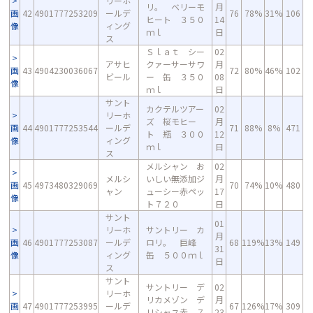
リーホ
リ。 ベリーモ
月
画
42
4901777253209
ールデ
76
78%
31%
106
ヒート ３５０
14
像
ィング
ｍｌ
日
ス
Ｓｌａｔ シー
02
アサヒ
クァーサーサワ
月
画
43
4904230036067
72
80%
46%
102
ビール
ー 缶 ３５０
08
像
ｍｌ
日
サント
カクテルツアー
02
リーホ
ズ 桜モヒー
月
画
44
4901777253544
ールデ
71
88%
8%
471
ト 瓶 ３００
12
像
ィング
ｍｌ
日
ス
メルシャン お
02
メルシ
いしい無添加ジ
月
画
45
4973480329069
70
74%
10%
480
ャン
ューシー赤ペッ
17
像
ト７２０
日
サント
01
リーホ
サントリー カ
月
画
46
4901777253087
ールデ
ロリ。 巨峰
68
119%
13%
149
31
像
ィング
缶 ５００ｍｌ
日
ス
サント
サントリー デ
02
リーホ
リカメゾン デ
月
画
47
4901777253995
ールデ
67
126%
17%
309
リシャス赤 ７
23