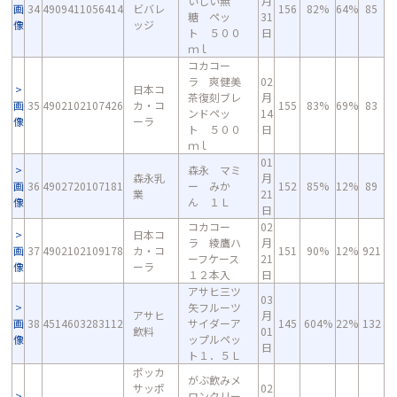
いしい無
月
画
34
4909411056414
ビバレ
156
82%
64%
85
糖 ペッ
31
像
ッジ
ト ５００
日
ｍｌ
コカコー
ラ 爽健美
02
日本コ
茶復刻ブレ
月
画
35
4902102107426
カ・コ
155
83%
69%
83
ンドペッ
14
像
ーラ
ト ５００
日
ｍｌ
01
森永 マミ
森永乳
月
画
36
4902720107181
ー みか
152
85%
12%
89
業
21
像
ん １Ｌ
日
コカコー
02
日本コ
ラ 綾鷹ハ
月
画
37
4902102109178
カ・コ
151
90%
12%
921
ーフケース
21
像
ーラ
１２本入
日
アサヒ三ツ
03
矢フルーツ
アサヒ
月
画
38
4514603283112
サイダーア
145
604%
22%
132
飲料
01
像
ップルペッ
日
ト１．５Ｌ
ポッカ
がぶ飲みメ
サッポ
02
ロンクリー