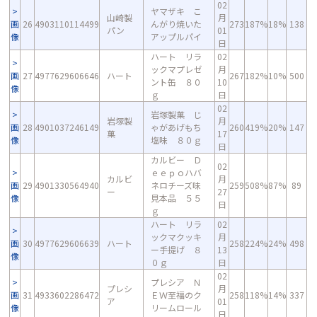
02
ヤマザキ こ
山崎製
月
画
26
4903110114499
んがり焼いた
273
187%
18%
138
パン
01
像
アップルパイ
日
ハート リラ
02
ックマプレゼ
月
画
27
4977629606646
ハート
267
182%
10%
500
ント缶 ８０
10
像
ｇ
日
02
岩塚製菓 じ
岩塚製
月
画
28
4901037246149
ゃがあげもち
260
419%
20%
147
菓
17
像
塩味 ８０ｇ
日
カルビー Ｄ
02
ｅｅｐｏハバ
カルビ
月
画
29
4901330564940
ネロチーズ味
259
508%
87%
89
ー
27
像
見本品 ５５
日
ｇ
ハート リラ
02
ックマクッキ
月
画
30
4977629606639
ハート
258
224%
24%
498
ー手提げ ８
13
像
０ｇ
日
02
プレシア Ｎ
プレシ
月
画
31
4933602286472
ＥＷ至福のク
258
118%
14%
337
ア
01
像
リームロール
日