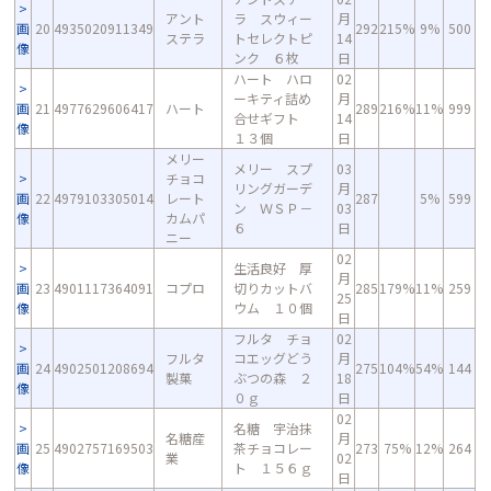
アント
ラ スウィー
月
画
20
4935020911349
292
215%
9%
500
ステラ
トセレクトピ
14
像
ンク ６枚
日
ハート ハロ
02
ーキティ詰め
月
画
21
4977629606417
ハート
289
216%
11%
999
合せギフト
14
像
１３個
日
メリー
メリー スプ
03
チョコ
リングガーデ
月
画
22
4979103305014
レート
287
5%
599
ン ＷＳＰ－
03
像
カムパ
６
日
ニー
02
生活良好 厚
月
画
23
4901117364091
コプロ
切りカットバ
285
179%
11%
259
25
像
ウム １０個
日
フルタ チョ
02
フルタ
コエッグどう
月
画
24
4902501208694
275
104%
54%
144
製菓
ぶつの森 ２
18
像
０ｇ
日
02
名糖 宇治抹
名糖産
月
画
25
4902757169503
茶チョコレー
273
75%
12%
264
業
02
像
ト １５６ｇ
日