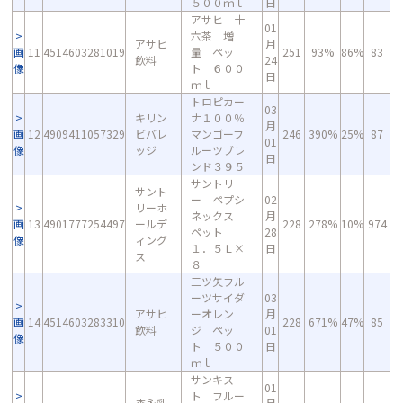
５００ｍｌ
日
アサヒ 十
01
六茶 増
アサヒ
月
画
11
4514603281019
量 ペッ
251
93%
86%
83
飲料
24
像
ト ６００
日
ｍｌ
トロピカー
03
キリン
ナ１００％
月
画
12
4909411057329
ビバレ
マンゴーフ
246
390%
25%
87
01
像
ッジ
ルーツブレ
日
ンド３９５
サントリ
サント
ー ペプシ
02
リーホ
ネックス
月
画
13
4901777254497
ールデ
228
278%
10%
974
ペット
28
像
ィング
１．５Ｌ×
日
ス
８
三ツ矢フル
ーツサイダ
03
アサヒ
ーオレン
月
画
14
4514603283310
228
671%
47%
85
飲料
ジ ペッ
01
像
ト ５００
日
ｍｌ
サンキス
01
ト フルー