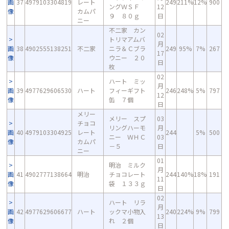
画
37
4979103304819
レート
249
211%
12%
900
ングＷＳＦ
12
像
カムパ
９ ８０ｇ
日
ニー
不二家 カン
02
トリマアムバ
月
画
38
4902555138251
不二家
ニラ＆Ｃブラ
249
95%
7%
267
17
像
ウニー ２０
日
枚
02
ハート ミッ
月
画
39
4977629606530
ハート
フィーギフト
246
248%
5%
797
12
像
缶 ７個
日
メリー
メリー スプ
03
チョコ
リングハーモ
月
画
40
4979103304925
レート
244
5%
500
ニー ＷＨＣ
03
像
カムパ
－５
日
ニー
01
明治 ミルク
月
画
41
4902777138664
明治
チョコレート
244
140%
18%
191
11
像
袋 １３３ｇ
日
02
ハート リラ
月
画
42
4977629606677
ハート
ックマ小物入
240
224%
9%
799
13
像
れ ２個
日