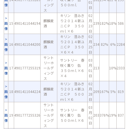
01
像
ィング
５００ｍｌ
日
ス
キリン 澄みき
02
麒麟麦
り２０１４新ユ
月
画
15
4901411044194
239
182%
18%
586
酒
ニＣＰ ３５０
23
像
ｍｌ×６
日
キリン 澄みき
02
麒麟麦
り２０１４新ユ
月
画
16
4901411044200
234
82%
6%
2284
酒
ニＣＰ ３５０
25
像
×６×４
日
サント
サントリー 春
03
リーホ
咲く薫り 缶
月
画
17
4901777255319
ールデ
213
10%
2333
３５０ｍｌ×６
01
像
ィング
×４
日
ス
キリン 澄みき
02
麒麟麦
り２０１４新ユ
月
画
18
4901411044224
209
167%
5%
819
酒
ニＣＰ ５００
28
像
ｍｌ×６
日
サント
03
リーホ
サントリー 春
月
画
19
4901777255326
ールデ
咲く薫り 缶
203
376%
19%
837
02
像
ィング
５００ｍｌ×６
日
ス