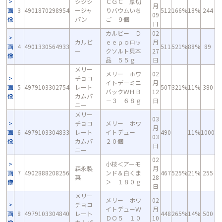
シジシ
ＣＧＣ 厚切
月
画
3
4901870298954
ージャ
りバウムいち
512
166%
18%
244
09
像
パン
ご ９個
日
カルビー Ｄ
02
カルビ
ｅｅｐｏロッ
月
画
4
4901330564933
511
521%
88%
89
ー
クソルト見本
27
像
品 ５５ｇ
日
メリー
メリー ホワ
02
チョコ
イトデーミニ
月
画
5
4979103302754
レート
507
321%
11%
380
バックＷＨＢ
12
像
カムパ
－３ ６８ｇ
日
ニー
メリー
03
チョコ
メリー ホワ
月
画
6
4979103304833
レート
イトデュー
490
11%
1000
03
像
カムパ
２０個
日
ニー
02
小枝＜アーモ
森永製
月
画
7
4902888208256
ンド＆白くま
467
525%
21%
255
菓
28
像
＞ １８０ｇ
日
メリー
メリー ホワ
02
チョコ
イトデューＷ
月
画
8
4979103304840
レート
448
265%
14%
500
ＤＯ５ １０
10