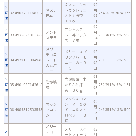
ネスレ キッ
02
ネスレ
トカットミニ
月
画
32
4902201168212
254
88%
70%
256
日本
オトナ抹茶
07
像
１２枚
日
02
アントステ
アント
月
画
33
4935020911363
ラ 苺ミック
253
281%
7%
596
ステラ
14
像
ス ７枚
日
メリー
メリー スプ
03
チョコ
リングハーモ
月
画
34
4979103304949
レート
250
5%
500
ニー ＷＨＲ
03
像
カムパ
－５
日
ニー
01
岩塚製菓 米
岩塚製
月
画
35
4901037142618
かりんと抹
250
291%
6%
151
菓
03
像
茶 ８０ｇ
日
マッシィロマ
02
マッシ
ン Ｍ－６６
月
画
36
4986510533565
ィロマ
チョコ＆スト
249
351%
13%
500
13
像
ン
ロベリー ８
日
個
メリー
メリー スイ
02
チョコ
ートフィーリ
月