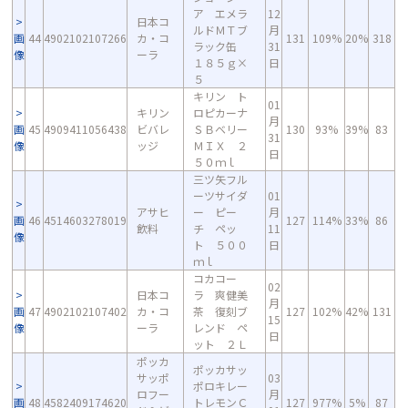
ア エメラ
12
日本コ
ルドＭＴブ
月
画
44
4902102107266
カ・コ
131
109%
20%
318
ラック缶
31
像
ーラ
１８５ｇ×
日
５
キリン ト
01
キリン
ロピカーナ
月
画
45
4909411056438
ビバレ
ＳＢベリー
130
93%
39%
83
31
像
ッジ
ＭＩＸ ２
日
５０ｍｌ
三ツ矢フル
ーツサイダ
01
アサヒ
ー ピー
月
画
46
4514603278019
127
114%
33%
86
飲料
チ ペッ
11
像
ト ５００
日
ｍｌ
コカコー
02
日本コ
ラ 爽健美
月
画
47
4902102107402
カ・コ
茶 復刻ブ
127
102%
42%
131
15
像
ーラ
レンド ペ
日
ット ２Ｌ
ポッカ
ポッカサッ
サッポ
03
ポロキレー
ロフー
月
画
48
4582409174620
トレモンＣ
127
977%
5%
87