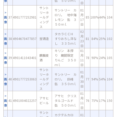
像
缶 ５００ｍｌ
日
サント
サントリー カ
01
リーホ
ロリ。 地中海
月
画
37
4901777252981
ールデ
85
100%
44%
104
レモン 缶 ３
17
像
ィング
５０ｍｌ
日
ス
02
タカラＣＣＨ
月
画
38
4904670477857
宝酒造
すりおろし洋な
81
84%
25%
102
23
像
し ３３５ｍｌ
日
キリン 本搾
01
麒麟麦
り 期間限定
月
画
39
4901411043401
78
98%
24%
105
酒
りんご ３５０
11
像
ｍｌ
日
サント
01
リーホ
サントリー カ
月
画
40
4901777253063
ールデ
ロリ。 巨峰
77
94%
54%
104
30
像
ィング
缶 ３５０ｍｌ
日
ス
01
アサヒ クリス
アサヒ
月
画
41
4901004022257
タルゴールド
76
75%
17%
150
ビール
11
像
缶 ５００ｍｌ
日
サント
カクテルカロ
01