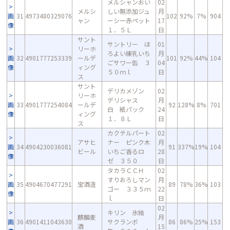
メルシャンおい
02
メルシ
しい無添加ジュ
月
画
31
4973480329076
102
92%
7%
904
ャン
ーシー赤ペット
17
像
１．５Ｌ
日
サント
サントリー ほ
01
リーホ
ろよい練乳いち
月
画
32
4901777253339
ールデ
101
92%
44%
104
ごサワー缶 ３
04
像
ィング
５０ｍｌ
日
ス
サント
デリカメゾン
02
リーホ
デリシャス
月
画
33
4901777254084
ールデ
92
128%
8%
701
白 紙パック
24
像
ィング
１．８Ｌ
日
ス
カクテルパート
02
アサヒ
ナー ピンク木
月
画
34
4904230036081
91
337%
19%
104
ビール
いちご香るロ
28
像
ゼ ３５０
日
タカラＣＣＨ
02
すりおろしマン
月
画
35
4904670477291
宝酒造
89
78%
36%
103
ゴー ３３５ｍ
22
像
ｌ
日
02
キリン 氷結
麒麟麦
月
画
36
4901411043630
サクランボ
86
86%
25%
153
酒
15