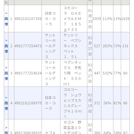
も
コカコー
01
日本コ
ラ ＧＡエ
月
画
1
4902102107358
カ・コ
メラルドＭ
1939
113%
13%
1629
25
像
ーラ
Ｔ １８５
日
ｇ×３０
サント
サントリ
02
リーホ
ー ペプシ
月
画
2
4901777254473
ールデ
ネックス
527
283%
73%
131
27
像
ィング
ペット
日
ス
１．５Ｌ
サント
ペプシネッ
02
リーホ
クス 手売
月
画
3
4901777254534
ールデ
り用 ペッ
447
532%
77%
80
27
像
ィング
ト ５００
日
ス
ｍｌ
コカコー
ラ シュウ
02
日本コ
ェップスカ
月
画
4
4902102106979
カ・コ
371
56%
81%
86
シスグレー
19
像
ーラ
プ４１０ｍ
日
ｌ
カゴメ 野
02
菜生活１０
月
画
5
4901306030035
カゴメ
０デコポン
366
84%
74%
82