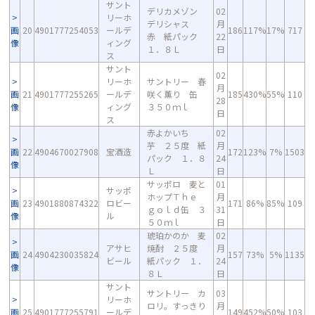
サント
デリカメゾン
02
リーホ
デリシャス
月
画
20
4901777254053
ールデ
186
117%
17%
717
赤 紙パック
22
像
ィング
１．８Ｌ
日
ス
サント
02
リーホ
サントリー 春
月
画
21
4901777255265
ールデ
咲く薫り 缶
185
430%
55%
110
28
像
ィング
３５０ｍｌ
日
ス
赤よかいち
02
芋 ２５度 紙
月
画
22
4904670027908
宝酒造
172
123%
7%
1503
パック １．８
24
像
Ｌ
日
サッポロ 麦と
01
サッポ
ホップＴｈｅ
月
画
23
4901880874322
ロビー
171
86%
85%
109
ｇｏｌｄ缶 ３
31
像
ル
５０ｍｌ
日
琥珀かのか 麦
02
アサヒ
焼酎 ２５度
月
画
24
4904230035824
157
73%
5%
1135
ビール
紙パック １．
24
像
８Ｌ
日
サント
サントリー カ
03
リーホ
ロリ。すっきり
月
画
25
4901777255791
ールデ
149
452%
50%
103