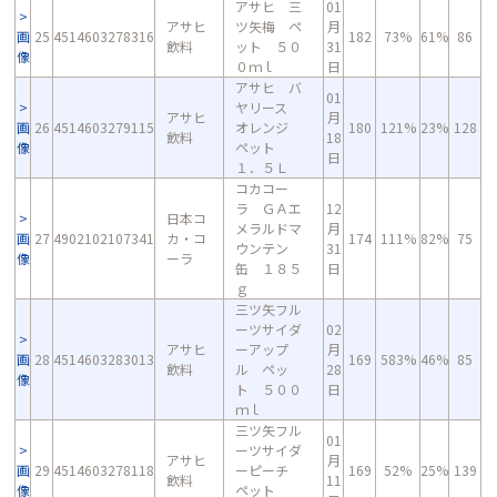
アサヒ 三
01
アサヒ
ツ矢梅 ペ
月
画
25
4514603278316
182
73%
61%
86
飲料
ット ５０
31
像
０ｍｌ
日
アサヒ バ
01
ヤリース
アサヒ
月
画
26
4514603279115
オレンジ
180
121%
23%
128
飲料
18
像
ペット
日
１．５Ｌ
コカコー
ラ ＧＡエ
12
日本コ
メラルドマ
月
画
27
4902102107341
カ・コ
174
111%
82%
75
ウンテン
31
像
ーラ
缶 １８５
日
ｇ
三ツ矢フル
ーツサイダ
02
アサヒ
ーアップ
月
画
28
4514603283013
169
583%
46%
85
飲料
ル ペッ
28
像
ト ５００
日
ｍｌ
三ツ矢フル
01
ーツサイダ
アサヒ
月
画
29
4514603278118
ーピーチ
169
52%
25%
139
飲料
11
像
ペット