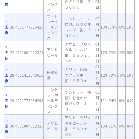
白ぶどう缶 ３
01
像
ィング
５０ｍｌ
日
ス
サント
サントリー カ
03
リーホ
ロリ。爽やかオ
月
画
26
4901777255425
ールデ
138
394%
49%
103
レンジ 缶 ３
01
像
ィング
５０ｍｌ
日
ス
アサヒ クリス
01
アサヒ
タルゴールド
月
画
27
4901004022349
125
73%
23%
590
ビール
缶 ３５０ｍｌ
11
像
×６
日
02
キリン 氷結
麒麟麦
月
画
28
4901411043616
サクランボ
120
78%
76%
107
酒
15
像
缶 ３５０ｍｌ
日
サント
サントリー 檸
02
リーホ
檬とむぎのか
月
画
29
4901777254299
ールデ
111
74%
6%
840
紙パック １．
14
像
ィング
８Ｌ
日
ス
アサヒ クリス
01
アサヒ
タルゴールド
月
画
30
4901004022325
104
81%
6%
847
ビール
缶 ５００ｍｌ
13
像
×６
日