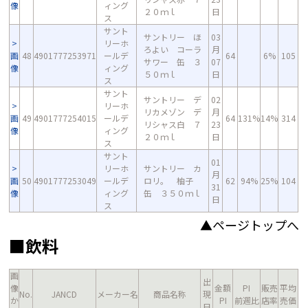
像
ィング
２０ｍｌ
日
ス
サント
サントリー ほ
03
リーホ
ろよい コーラ
月
画
48
4901777253971
ールデ
64
6%
105
サワー 缶 ３
07
像
ィング
５０ｍｌ
日
ス
サント
サントリー デ
02
リーホ
リカメゾン デ
月
画
49
4901777254015
ールデ
64
131%
14%
314
リシャス白 ７
23
像
ィング
２０ｍｌ
日
ス
サント
01
リーホ
サントリー カ
月
画
50
4901777253049
ールデ
ロリ。 柚子
62
94%
25%
104
31
像
ィング
缶 ３５０ｍｌ
日
ス
▲ページトップへ
■飲料
画
出
像
金額
PI
販売
平均
No.
JANCD
メーカー名
商品名称
現
か
PI
前週比
店率
売価
日