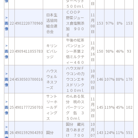
像
ダーペット
日
５００ｍｌ
ＣＯＯＰ
日本生
11
野菜ジュー
活協同
月
画
22
4902220770960
ス食塩無添
153
97%
8%
153
組合連
08
像
加 ９００
合会
日
ｇ
午後の紅茶
11
キリン
パンジェン
月
画
23
4909411055783
ビバレ
シー茶葉２
150
98%
46%
93
16
像
ッジ
倍ミルクテ
日
ィー４６０
ハウスＷＦ
ハウス
10
ウコンの力
ウェル
月
画
24
4530503700016
ウコンエキ
146
107%
88%
170
ネスフ
03
像
スドリンク
ーズ
日
１００ｍｌ
サント
のんある気
11
リーホ
分 桃のス
月
画
25
4901777250703
ールデ
パークリン
145
119%
45%
102
30
像
ィング
グ 缶 ３
日
ス
５０ｍｌ
国分 蔵元
10
造りあまざ
月
画
26
4901592904393
国分
143
124%
11%
551
け ７００
07
像