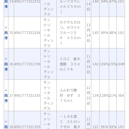
画
24
4901777252332
ルーツスペシ
144
94%
47%
103
ール
14
像
ャル３５０ｍ
ディン
日
ｌ
グス
サン
カクテルカロ
トリ
12
リ。ホワイト
ーホ
月
画
25
4901777252356
フルーツＳ
143
90%
48%
103
ール
14
像
Ｐ ３５０ｍ
ディン
日
ｌ
グス
サン
トリ
11
ＣＧＣ 麦の
ーホ
月
画
26
4901777251700
豊醇 ３５０
142
106%
15%
1049
ール
18
像
ｍｌ×６
ディン
日
グス
サン
トリ
11
ふんわり鏡
ーホ
月
画
27
4901777251335
月 ゆず ３
134
128%
21%
384
ール
23
像
７５ｍｌ
ディン
日
グス
サン
－１９６度
トリ
11
Ｃ ストロン
ーホ
月
画
28
4901777251205
グゼロ 苺ダ
121
96%
58%
103