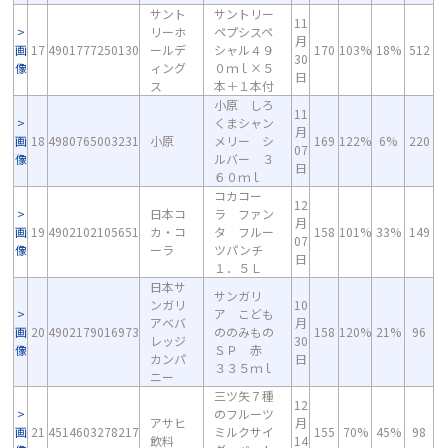
サント
サントリー
11
リーホ
ペプシスペ
月
画
17
4901777250130
ールデ
シャル４９
170
103%
18%
512
30
像
ィング
０ｍｌ×５
日
ス
本＋１本付
小原 しろ
11
くまシャン
月
画
18
4980765003231
小原
メリー シ
169
122%
6%
220
07
像
ルバー ３
日
６０ｍｌ
コカコー
12
日本コ
ラ ファン
月
画
19
4902102105651
カ・コ
タ フルー
158
101%
33%
149
07
像
ーラ
ツパンチ
日
１．５Ｌ
日本サ
サンガリ
ンガリ
10
ア こども
アベバ
月
画
20
4902179016973
ののみもの
158
120%
21%
96
レッジ
30
像
ＳＰ 赤
カンパ
日
３３５ｍｌ
ニー
三ツ矢７種
12
のフルーツ
アサヒ
月
画
21
4514603278217
ミルクサイ
155
70%
45%
98
飲料
14