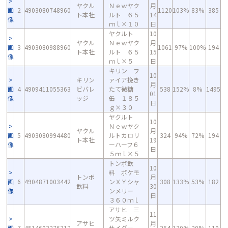
ヤクル
Ｎｅｗヤク
月
画
2
4903080748960
1120
103%
83%
385
ト本社
ルト ６５
14
像
ｍｌ×１０
日
ヤクルト
10
ヤクル
Ｎｅｗヤク
月
画
3
4903080988960
1061
97%
100%
194
ト本社
ルト ６５
15
像
ｍｌ×５
日
キリン フ
10
キリン
ァイア挽き
月
画
4
4909411055363
ビバレ
たて微糖
538
152%
8%
1495
01
像
ッジ
缶 １８５
日
ｇ×３０
ヤクルト
10
Ｎｅｗヤク
ヤクル
月
画
5
4903080994480
ルトカロリ
324
94%
72%
194
ト本社
19
像
ーハーフ６
日
５ｍｌ×５
トンボ飲
10
料 ポケモ
トンボ
月
画
6
4904871003442
ンＸＹシャ
308
133%
53%
182
飲料
30
像
ンメリー
日
３６０ｍｌ
アサヒ 三
11
ツ矢ミルク
アサヒ
月
画
7
4514603276312
サイダー
264
130%
20%
110