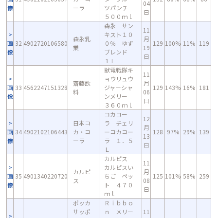
04
像
ーラ
ツパンチ
日
５００ｍｌ
森永 サン
11
キスト１０
森永乳
月
画
32
4902720106580
０％ ゆず
129
100%
11%
119
業
19
像
ブレンド
日
１Ｌ
獣電戦隊キ
11
ョウリュウ
齋藤飲
月
画
33
4562247151328
ジャーシャ
129
143%
16%
181
料
06
像
ンメリー
日
３６０ｍｌ
コカコー
12
日本コ
ラ チェリ
月
画
34
4902102106443
カ・コ
ーコカコー
128
97%
29%
139
13
像
ーラ
ラ １．５
日
Ｌ
カルピス
11
カルピスい
カルピ
月
画
35
4901340220720
ちご ペッ
125
101%
58%
259
ス
08
像
ト ４７０
日
ｍｌ
ポッカ
Ｒｉｂｂｏ
サッポ
ｎ メリー
11