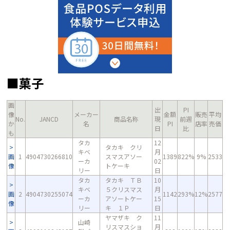
■菓子
画
出
PI
像
メーカー
金額
販売
平均
No.
JANCD
商品名称
現
前週
か
名
PI
店率
売価
日
比
も
タカ
12
タカキ クリ
キベ
月
画
1
4904730266810
スマスアソー
1389
822%
9%
2533
ーカ
02
像
トケーキ
リー
日
タカ
タカキ ＴＢ
10
キベ
５クリスマス
月
画
2
4904730255074
1142
293%
12%
2577
ーカ
アソートケー
15
像
リー
キ １Ｐ
日
ヤマザキ ク
11
山崎
リスマスショ
月