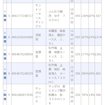
日
サン
トリ
10
ふんわり鏡
ーホ
月
画
5
4901777248717
月 ゆず ７
595
136%
47%
587
ール
11
像
００ｍｌ
ディン
日
グス
本醸造 純金
11
月桂
箔入 壜詰ケ
月
画
6
4901030204368
565
207%
23%
1574
冠
ース入 １．
07
像
８Ｌ
日
松竹梅 上
11
宝酒
撰 祝雅カー
月
画
7
4904670249850
535
177%
17%
1261
造
トン入 １．
28
像
８Ｌ
日
松竹梅 上
11
撰 祝彩 純
宝酒
月
画
8
4904670248259
金箔入 カー
396
296%
58%
865
造
10
像
トン入７２０
日
ｍｌ
サッポロ 麦
サッ
11
とホップ贅沢
ポロ
月
画
9
4901880873936
初摘み 缶
320
95%
14%
588
ビー
09
像
３５０ｍｌ×
ル
日
６