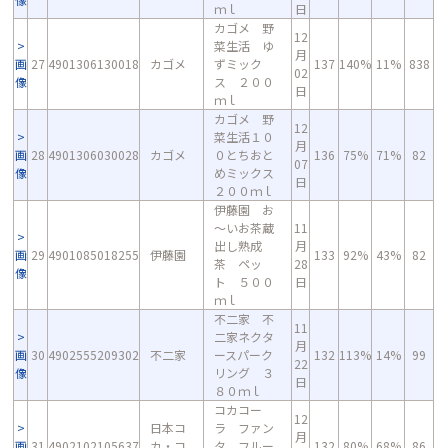
ｍｌ
日
カゴメ 野
12
菜生活 ゆ
月
画
27
4901306130018
カゴメ
ずミック
137
140%
11%
838
02
像
ス ２００
日
ｍｌ
カゴメ 野
12
菜生活１０
月
画
28
4901306030028
カゴメ
０とちおと
136
75%
71%
82
07
像
めミックス
日
２００ｍｌ
伊藤園 お
～いお茶蔵
11
出し熟成
月
画
29
4901085018255
伊藤園
133
92%
43%
82
茶 ペッ
28
像
ト ５００
日
ｍｌ
不二家 不
11
二家ネクタ
月
画
30
4902555209302
不二家
ースパーク
132
113%
14%
99
22
像
リング ３
日
８０ｍｌ
コカコー
12
日本コ
ラ ファン
月
画
31
4902102105637
カ・コ
タ フルー
132
80%
68%
86