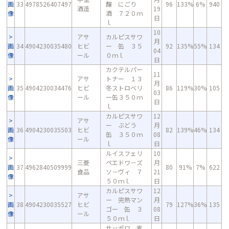
画
33
4978526407497
醸 にごり
96
133%
6%
940
酒造
19
像
酒 ７２０ｍ
日
ｌ
10
アサ
カルピスサワ
月
画
34
4904230035480
ヒビ
ー 缶 ３５
92
135%
55%
134
04
像
ール
０ｍｌ
日
カクテルパー
11
アサ
トナー １３
月
画
35
4904230034476
ヒビ
冬ストロベリ
86
119%
30%
105
03
像
ール
ー缶３５０ｍ
日
ｌ
カルピスサワ
12
アサ
ー ぶどう
月
画
36
4904230035503
ヒビ
82
139%
46%
134
缶 ３５０ｍ
08
像
ール
ｌ
日
ルイスフェリ
10
三菱
ペエドワ－ズ
月
画
37
4962840509999
80
91%
7%
622
食品
ソ－ヴィ ７
21
像
５０ｍｌ
日
カルピスサワ
12
アサ
ー 完熟マン
月
画
38
4904230035527
ヒビ
79
127%
36%
135
ゴー 缶 ３
08
像
ール
５０ｍｌ
日
サッポロ 麦