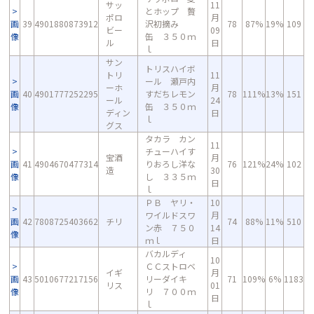
サッ
11
とホップ 贅
ポロ
月
画
39
4901880873912
沢初摘み
78
87%
19%
109
ビー
09
像
缶 ３５０ｍ
ル
日
ｌ
サン
トリスハイボ
トリ
11
ール 瀬戸内
ーホ
月
画
40
4901777252295
すだちレモン
78
111%
13%
151
ール
24
像
缶 ３５０ｍ
ディン
日
ｌ
グス
タカラ カン
11
チューハイす
宝酒
月
画
41
4904670477314
りおろし洋な
76
121%
24%
102
造
30
像
し ３３５ｍ
日
ｌ
ＰＢ ヤリ・
10
ワイルドスワ
月
画
42
7808725403662
チリ
74
88%
11%
510
ン赤 ７５０
14
像
ｍｌ
日
バカルディ
10
ＣＣストロベ
イギ
月
画
43
5010677217156
リーダイキ
71
109%
6%
1183
リス
01
像
リ ７００ｍ
日
ｌ