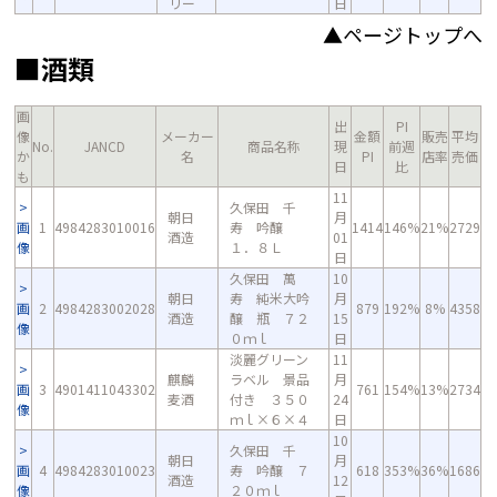
リー
日
▲ページトップへ
■酒類
画
出
PI
像
メーカー
金額
販売
平均
No.
JANCD
商品名称
現
前週
か
名
PI
店率
売価
日
比
も
11
久保田 千
朝日
月
画
1
4984283010016
寿 吟醸
1414
146%
21%
2729
酒造
01
像
１．８Ｌ
日
久保田 萬
10
朝日
寿 純米大吟
月
画
2
4984283002028
879
192%
8%
4358
酒造
醸 瓶 ７２
15
像
０ｍｌ
日
淡麗グリーン
11
麒麟
ラベル 景品
月
画
3
4901411043302
761
154%
13%
2734
麦酒
付き ３５０
24
像
ｍｌ×６×４
日
10
久保田 千
朝日
月
画
4
4984283010023
寿 吟醸 ７
618
353%
36%
1686
酒造
12
像
２０ｍｌ