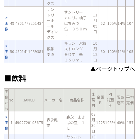
ｌ
グス
サン
サントリー
トリ
11
カロリ。柚子
ーホ
月
画
49
4901777251434
はちみつ
62
105%
14%
104
ール
09
像
缶 ３５０ｍ
ディン
日
ｌ
グス
キリン 氷結
10
麒麟
ストロング
月
画
50
4901411039381
60
100%
11%
105
麦酒
冬ゆず 缶
12
像
３５０ｍｌ
日
▲ページトップへ
■飲料
画
出
PI
像
金額
販売
平均
No.
JANCD
メーカー名
商品名称
現
前週
か
PI
店率
売価
日
比
も
09
森永 まき
森永乳
月
画
1
4902720105675
ばの空 １
1225
103%
40%
157
業
30
像
Ｌ
日
ヤクルト
10