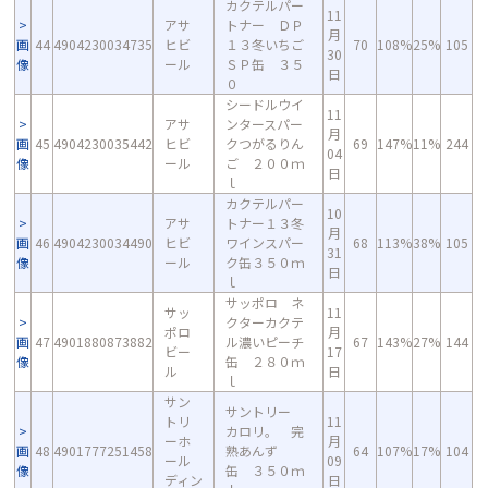
カクテルパー
11
アサ
トナー ＤＰ
月
画
44
4904230034735
ヒビ
１３冬いちご
70
108%
25%
105
30
像
ール
ＳＰ缶 ３５
日
０
シードルウイ
11
アサ
ンタースパー
月
画
45
4904230035442
ヒビ
クつがるりん
69
147%
11%
244
04
像
ール
ご ２００ｍ
日
ｌ
カクテルパー
10
アサ
トナー１３冬
月
画
46
4904230034490
ヒビ
ワインスパー
68
113%
38%
105
31
像
ール
ク缶３５０ｍ
日
ｌ
サッポロ ネ
サッ
11
クターカクテ
ポロ
月
画
47
4901880873882
ル濃いピーチ
67
143%
27%
144
ビー
17
像
缶 ２８０ｍ
ル
日
ｌ
サン
サントリー
トリ
11
カロリ。 完
ーホ
月
画
48
4901777251458
熟あんず
64
107%
17%
104
ール
09
像
缶 ３５０ｍ
ディン
日