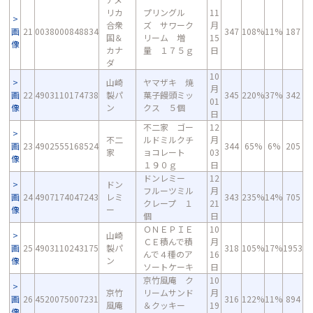
リカ
プリングル
11
合衆
ズ サワーク
月
画
21
0038000848834
347
108%
11%
187
国＆
リーム 増
15
像
カナ
量 １７５ｇ
日
ダ
10
山崎
ヤマザキ 焼
月
画
22
4903110174738
製パ
菓子饅頭ミッ
345
220%
37%
342
01
像
ン
クス ５個
日
不二家 ゴー
12
不二
ルドミルクチ
月
画
23
4902555168524
344
65%
6%
205
家
ョコレート
03
像
１９０ｇ
日
ドンレミー
12
ドン
フルーツミル
月
画
24
4907174047243
レミ
343
235%
14%
705
クレープ １
21
像
ー
個
日
ＯＮＥＰＩＥ
10
山崎
ＣＥ積んで積
月
画
25
4903110243175
製パ
318
105%
17%
1953
んで４種のア
16
像
ン
ソートケーキ
日
京竹風庵 ク
10
京竹
リームサンド
月
画
26
4520075007231
316
122%
11%
894
風庵
＆クッキー
19
像