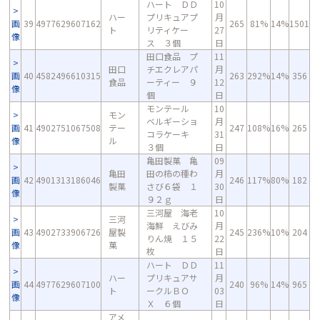
ハート ＤＤ
10
ハー
プリキュアプ
月
画
39
4977629607162
265
81%
14%
1501
ト
リティケー
27
像
ス ３個
日
田口食品 プ
11
田口
チエクレアパ
月
画
40
4582496610315
263
292%
14%
356
食品
ーティー ９
12
像
個
日
モンテール
10
モン
ベルギーショ
月
画
41
4902751067508
テー
247
108%
16%
265
コラケーキ
31
像
ル
３個
日
亀田製菓 亀
09
亀田
田の柿の種わ
月
画
42
4901313186046
246
117%
80%
182
製菓
さび６袋 １
30
像
９２ｇ
日
三河屋 海老
10
三河
海鮮 えびみ
月
画
43
4902733906726
屋製
245
236%
10%
204
りん焼 １５
22
像
菓
枚
日
ハート ＤＤ
11
ハー
プリキュアサ
月
画
44
4977629607100
240
96%
14%
965
ト
ークルＢＯ
03
像
Ｘ ６個
日
アメ