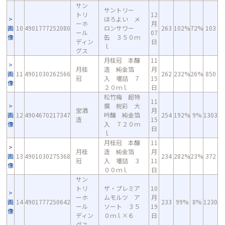
サン
サントリー
トリ
12
ほろよい メ
ーホ
月
画
10
4901777252080
ロンサワー
263
102%
72%
103
ール
07
像
缶 ３５０ｍ
ディン
日
ｌ
グス
月桂冠 本醸
11
月桂
造 純金箔
月
画
11
4901030262566
262
232%
26%
850
冠
入 壜詰 ７
15
像
２０ｍｌ
日
松竹梅 超特
11
撰 祝彩 大
宝酒
月
画
12
4904670217347
吟醸 純金箔
254
192%
9%
1303
造
15
像
入 ７２０ｍ
日
ｌ
月桂冠 本醸
11
月桂
造 純金箔
月
画
13
4901030275368
234
282%
23%
372
冠
入 壜詰 ３
11
像
００ｍｌ
日
サン
トリ
ザ・プレミア
10
ーホ
ムモルツ ア
月
画
14
4901777250642
233
99%
8%
1230
ール
ソート ３５
19
像
ディン
０ｍｌ×６
日
グス