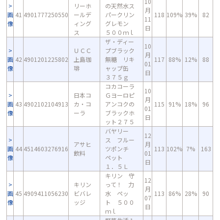
10
リーホ
の天然水ス
月
画
41
4901777250550
ールデ
パークリン
118
109%
39%
82
11
像
ィング
グレモン
日
ス
５００ｍｌ
ザ・ディー
10
ＵＣＣ
プブラック
月
画
42
4901201225802
上島珈
無糖 リキ
117
88%
12%
88
01
像
琲
ャップ缶
日
３７５ｇ
コカコーラ
10
日本コ
Ｇヨーロピ
月
画
43
4902102104913
カ・コ
アンコクの
115
91%
18%
96
01
像
ーラ
ブラックホ
日
ット２７５
バヤリー
12
ス フルー
アサヒ
月
画
44
4514603276916
ツポンチ
113
102%
7%
163
飲料
01
像
ペット
日
１．５Ｌ
キリン 守
12
キリン
って！ 力
月
画
45
4909411056230
ビバレ
水 ペッ
113
86%
28%
90
07
像
ッジ
ト ５００
日
ｍｌ