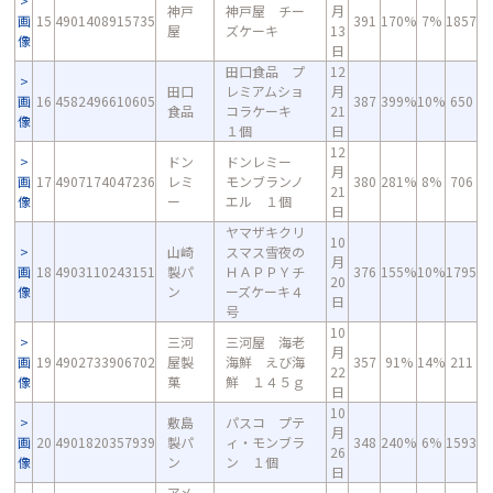
神戸
神戸屋 チー
月
画
15
4901408915735
391
170%
7%
1857
屋
ズケーキ
13
像
日
田口食品 プ
12
田口
レミアムショ
月
画
16
4582496610605
387
399%
10%
650
食品
コラケーキ
21
像
１個
日
12
ドン
ドンレミー
月
画
17
4907174047236
レミ
モンブランノ
380
281%
8%
706
21
像
ー
エル １個
日
ヤマザキクリ
10
山崎
スマス雪夜の
月
画
18
4903110243151
製パ
ＨＡＰＰＹチ
376
155%
10%
1795
20
像
ン
ーズケーキ４
日
号
10
三河
三河屋 海老
月
画
19
4902733906702
屋製
海鮮 えび海
357
91%
14%
211
22
像
菓
鮮 １４５ｇ
日
10
敷島
パスコ プテ
月
画
20
4901820357939
製パ
ィ・モンブラ
348
240%
6%
1593
26
像
ン
ン １個
日
アメ