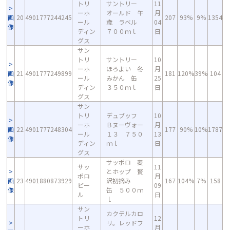
トリ
サントリー
11
ーホ
オールド 午
月
画
20
4901777244245
207
93%
9%
1354
ール
歳 ラベル
04
像
ディン
７００ｍｌ
日
グス
サン
トリ
サントリー
10
ーホ
ほろよい 冬
月
画
21
4901777249899
181
120%
39%
104
ール
みかん 缶
25
像
ディン
３５０ｍｌ
日
グス
サン
トリ
デュブッフ
10
ーホ
Ｂヌーヴォー
月
画
22
4901777248304
177
90%
10%
1787
ール
１３ ７５０
13
像
ディン
ｍｌ
日
グス
サッポロ 麦
サッ
11
とホップ 贅
ポロ
月
画
23
4901880873929
沢初摘み
167
104%
7%
158
ビー
09
像
缶 ５００ｍ
ル
日
ｌ
サン
カクテルカロ
トリ
12
リ。レッドフ
ーホ
月