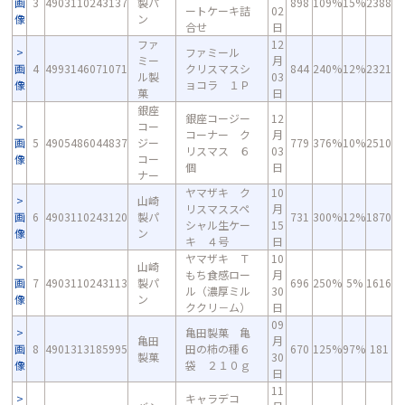
画
3
4903110243137
製パ
898
109%
15%
2388
ートケーキ詰
02
像
ン
合せ
日
ファ
12
ファミール
ミー
月
画
4
4993146071071
クリスマスシ
844
240%
12%
2321
ル製
03
像
ョコラ １Ｐ
菓
日
銀座
銀座コージー
12
コー
コーナー ク
月
画
5
4905486044837
ジー
779
376%
10%
2510
リスマス ６
03
像
コー
個
日
ナー
ヤマザキ ク
10
山崎
リスマススペ
月
画
6
4903110243120
製パ
731
300%
12%
1870
シャル生ケー
15
像
ン
キ ４号
日
ヤマザキ Ｔ
10
山崎
もち食感ロー
月
画
7
4903110243113
製パ
696
250%
5%
1616
ル（濃厚ミル
30
像
ン
ククリ－ム）
日
09
亀田製菓 亀
亀田
月
画
8
4901313185995
田の柿の種６
670
125%
97%
181
製菓
30
像
袋 ２１０ｇ
日
11
キャラデコ