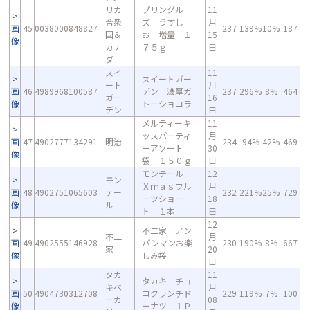
リカ
プリングル
11
合衆
ズ うすし
月
画
45
0038000848827
237
139%
10%
187
国＆
お 増量 １
15
像
カナ
７５ｇ
日
ダ
スイ
11
スイートガー
ート
月
画
46
4989968100587
デン 濃厚ガ
237
296%
8%
464
ガー
16
像
トーショコラ
デン
日
メルティーキ
11
ッスパーティ
月
画
47
4902777134291
明治
234
94%
42%
469
ーアソート
30
像
袋 １５０ｇ
日
モンテール
12
モン
Ｘｍａｓフル
月
画
48
4902751065603
テー
232
221%
25%
729
ーツショー
18
像
ル
ト １本
日
12
不二家 アン
不二
月
画
49
4902555146928
パンマンお楽
230
190%
8%
667
家
20
像
しみ袋
日
タカ
11
タカキ チョ
キベ
月
画
50
4904730312708
コクランチド
229
119%
7%
100
ーカ
08
像
ーナツ １Ｐ