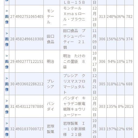
ＬＢ－１５Ｂ
日
モンテール
12
モン
Ｘｍａｓロー
月
画
27
4902751065405
テー
313
248%
36%
782
ル・ブラウニ
18
像
ル
ー
日
田口食品 プ
11
田口
チシューパー
月
画
28
4582496610308
306
156%
15%
374
食品
ティー ２１
09
像
個
日
10
明治 たけの
月
画
29
4902777122151
明治
この里袋 ８
306
94%
10%
179
17
像
袋
日
プレシア ク
12
プレ
リスマスフロ
月
画
30
4933602286212
305
318%
11%
688
シア
マージュタル
21
像
ト
日
バンダイ キ
12
バン
ャラデコ獣電
月
画
31
4543112787880
303
135%
8%
2815
ダイ
戦隊キョウリ
02
像
ュージャー
日
10
岩塚製菓 Ｉ
岩塚
月
画
32
4901037000727
－１０新潟模
303
197%
12%
696
製菓
26
像
様 ２１袋
日