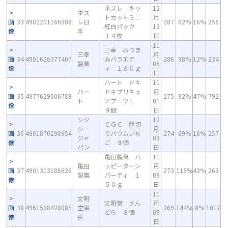
ネスレ キッ
12
ネス
トカットミニ
月
画
33
4902201166508
レ日
287
62%
16%
256
紅白パック
13
像
本
１４枚
日
11
三幸 おつま
三幸
月
画
34
4901626377407
みバラエテ
286
98%
12%
234
製菓
06
像
ィ １８０ｇ
日
ハート ドキ
11
ハー
ドキプリキュ
月
画
35
4977629606783
275
92%
47%
792
ト
アブーツＬ
01
像
９個
日
シジ
12
ＣＧＣ 厚切
シー
月
画
36
4901870298954
りバウムいち
274
69%
18%
257
ジャ
09
像
ご ９個
パン
日
亀田製菓 ハ
11
亀田
ッピーターン
月
画
37
4901313186626
273
115%
43%
263
製菓
パーティ １
08
像
５０ｇ
日
11
文明
文明堂 さん
月
画
38
4961588420085
堂東
269
144%
8%
1017
どら ８個
08
像
京
日