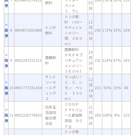
飲料
02
像
ペット
日
１．５Ｌ
トンボ飲
料 ハロー
11
トンボ
キティシャ
月
画
8
4904871003466
242
172%
25%
184
飲料
ンメリー
02
像
瓶 ３６０
日
ｍｌ
齋藤飲料
10
ドキドキプ
齋藤飲
月
画
9
4562247151311
リキュアシ
231
118%
67%
183
料
30
像
ャンメリー
日
３６０ｍｌ
サント
すっぱい！
12
リーホ
Ｃ．Ｃ．レ
月
画
10
4901777251304
ールデ
モン ペッ
215
55%
35%
86
14
像
ィング
ト ３３０
日
ス
ｍｌ
ＣＯＯＰ
日本生
11
トマトジュ
活協同
月
画
11
4902220770953
ース食塩無
209
100%
8%
153
組合連
08
像
添加 ９０
合会
日
０ｇ
トンボ飲