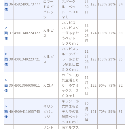
ロフー
スパーク
月
画
36
4582409173777
125
128%
20%
84
ド＆ビ
ル ペッ
30
像
バレッ
ト ５００
日
ジ
ｍｌ
カルピス
11
カルピスソ
カルピ
月
画
37
4901340224322
ーダあまお
124
108%
32%
88
ス
23
像
うペット
日
５００ｍｌ
カルピスフ
11
ルーツパー
カルピ
月
画
38
4901340223721
ラーあまお
123
103%
29%
85
ス
08
像
う練乳仕立
日
５００ｍｌ
カゴメ 野
11
菜生活１０
月
画
39
4901306030011
カゴメ
０ ゆずミ
122
90%
73%
82
16
像
ックス ２
日
００ｍｌ
キリン 小
12
キリン
岩井まもる
月
画
40
4909411055745
ビバレ
チカラの乳
121
70%
59%
91
07
像
ッジ
酸菌ペット
日
５００ｍｌ
サント
南アルプス