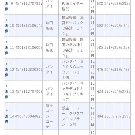
バン
月
画
9
4543112787897
仮面ライダー
638
247%
18%
2956
ダイ
07
像
鎧武
日
亀田製菓 海
10
亀田
苔ピーパック
月
画
10
4901313186145
602
206%
10%
245
製菓
８袋詰 １４
07
像
２ｇ
日
亀田製菓 亀
09
亀田
田の柿の種１
月
画
11
4901313186008
585
171%
25%
253
製菓
０袋詰 ３１
30
像
０ｇ
日
バンダイ Ｓ
12
バン
ＲＳＳＧロッ
月
画
12
4543112830302
476
204%
39%
488
ダイ
クシード３
20
像
１個
日
バンダイ キ
12
バン
ャラデコドキ
月
画
13
4543112787903
424
170%
14%
2786
ダイ
ドキ！プリキ
03
像
ュア
日
銀座
銀座コージ
12
コー
ー クリスマ
月
画
14
4905486044820
ジー
404
139%
7%
2596
スモンブラ
20
像
コー
ン ５号
日
ナー
12