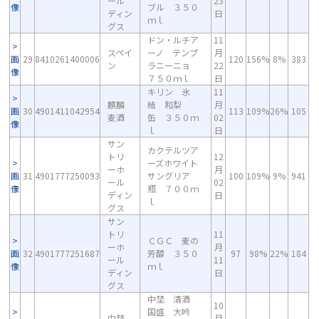
ール
23
像
ブル ３５０
ディン
日
ｍｌ
グス
ドン・ルチア
11
スペイ
ーノ テンプ
月
画
29
8410261400006
120
156%
8%
383
ン
ラニーニョ
22
像
７５０ｍｌ
日
キリン 氷
11
麒麟
結 和梨
月
画
30
4901411042954
113
109%
26%
105
麦酒
缶 ３５０ｍ
02
像
ｌ
日
サン
カクテルツア
トリ
12
ーズホワイト
ーホ
月
画
31
4901777250093
サングリア
100
109%
9%
941
ール
02
像
瓶 ７００ｍ
ディン
日
ｌ
グス
サン
トリ
11
ＣＧＣ 麦の
ーホ
月
画
32
4901777251687
芳醇 ３５０
97
98%
22%
184
ール
11
像
ｍｌ
ディン
日
グス
中埜 清酒
10
国盛 大吟
中埜
月