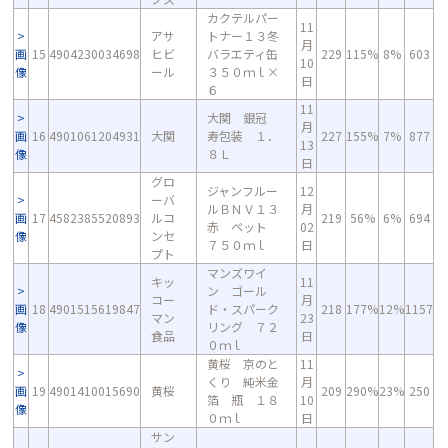
カクテルパー
11
アサ
トナー１３冬
月
画
15
4904230034698
ヒビ
バラエティ缶
229
115%
8%
603
10
像
ール
３５０ｍｌ×
日
６
11
大関 銀冠
月
画
16
4901061204931
大関
寿包装 １．
227
155%
7%
877
13
像
８Ｌ
日
グロ
ジャンフルー
12
ーバ
ルＢＮＶ１３
月
画
17
4582385520893
ルコ
219
56%
6%
694
赤 ペット
02
像
ンセ
７５０ｍｌ
日
プト
マンズワイ
キッ
11
ン ゴール
コー
月
画
18
4901515619847
ド・スパーク
218
177%
12%
1157
マン
23
像
リング ７２
食品
日
０ｍｌ
黄桜 京のと
11
くり 純米金
月
画
19
4901410015690
黄桜
209
290%
23%
250
箔 瓶 １８
10
像
０ｍｌ
日
サン