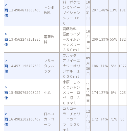
料 ポケモ
10
トンボ
ンＸＹイー
月
画
12
4904871003459
207
148%
13%
181
飲料
ブイシャン
31
像
メリー３６
日
０
齋藤飲料
10
仮面ライダ
齋藤飲
月
画
13
4562247151335
ーガイムシ
200
139%
55%
182
料
30
像
ャンメリー
日
３６０ｍｌ
フルッタ
09
フルッ
アサイーエ
月
画
14
4571196702680
タフル
ナジーオリ
186
77%
5%
1022
30
像
ッタ
ジナル １
日
０００ｍｌ
小原 しろ
11
くまシャン
月
画
15
4980765003255
小原
メリー ロ
174
127%
6%
223
06
像
ゼ 瓶 ３
日
６０ｍｌ
コカコー
12
日本コ
ラ チェリ
月
画
16
4902102106467
カ・コ
ーコカコー
172
74%
71%
86
13
像
ーラ
ラ ５００
日
ｍｌ