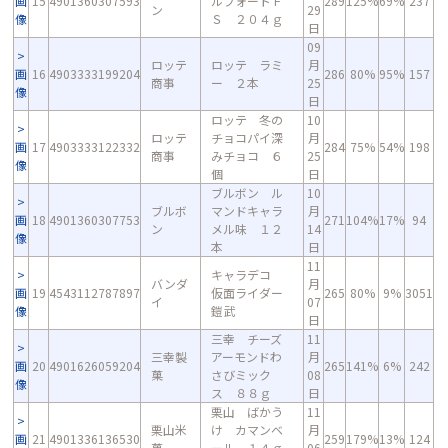
画
15
4901360307593
ルフォートＦ
289
125%
69%
237
ン
29
像
Ｓ ２０４ｇ
日
09
ロッテ
ロッテ ラミ
月
画
16
4903333199204
286
80%
95%
157
商事
ー ２本
25
像
日
ロッテ 冬の
10
ロッテ
チョコパイ深
月
画
17
4903333122332
284
75%
54%
198
商事
みチョコ ６
25
像
個
日
ブルボン ル
10
ブルボ
マンドキャラ
月
画
18
4901360307753
271
104%
17%
94
ン
メル味 １２
14
像
本
日
11
キャラデコ
バンダ
月
画
19
4543112787897
仮面ライダー
265
80%
9%
3051
イ
07
像
鎧武
日
三幸 チーズ
11
三幸製
アーモンドわ
月
画
20
4901626059204
265
141%
6%
242
菓
さびミック
08
像
ス ８８ｇ
日
栗山 ばかう
11
栗山米
け カマンベ
月
画
21
4901336136530
259
179%
13%
124
菓
ール １４ｇ
06