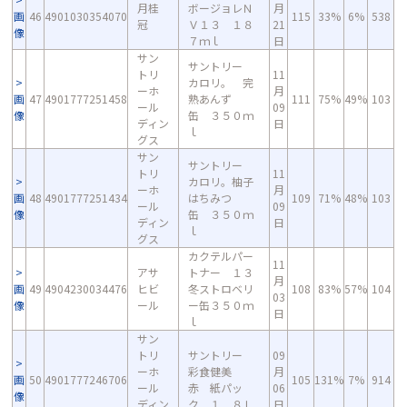
月桂
ボージョレＮ
月
画
46
4901030354070
115
33%
6%
538
冠
Ｖ１３ １８
21
像
７ｍｌ
日
サン
サントリー
トリ
11
カロリ。 完
ーホ
月
画
47
4901777251458
熟あんず
111
75%
49%
103
ール
09
像
缶 ３５０ｍ
ディン
日
ｌ
グス
サン
サントリー
トリ
11
カロリ。柚子
ーホ
月
画
48
4901777251434
はちみつ
109
71%
48%
103
ール
09
像
缶 ３５０ｍ
ディン
日
ｌ
グス
カクテルパー
11
アサ
トナー １３
月
画
49
4904230034476
ヒビ
冬ストロベリ
108
83%
57%
104
03
像
ール
ー缶３５０ｍ
日
ｌ
サン
トリ
サントリー
09
ーホ
彩食健美
月
画
50
4901777246706
105
131%
7%
914
ール
赤 紙パッ
06
像
ディン
ク １．８Ｌ
日