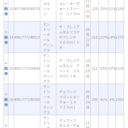
11
メル
ョレ・ヌーヴ
月
画
23
4973480844715
シャ
ォー１３ハー
220
25%
11%
1104
21
像
ン
フ ３７５ｍ
日
ｌ
サン
ザ・プレミア
トリ
09
ムモルツコク
ーホ
月
画
24
4901777248915
のブレンド
218
123%
14%
1579
ール
22
像
５００ｍｌ×
ディン
日
６
グス
サン
トリ
ザ・プレミア
10
ーホ
ムモルツ ア
月
画
25
4901777250642
212
93%
15%
1233
ール
ソート ３５
19
像
ディン
０ｍｌ×６
日
グス
サン
トリ
デュブッフ
09
ーホ
マコンＶヌー
月
画
26
4901777248380
200
41%
6%
2363
ール
ヴォー１３
24
像
ディン
７５０ｍｌ
日
グス
サン
デュブッフ
トリ
11
ＢＶヌーヴォ
ーホ
月