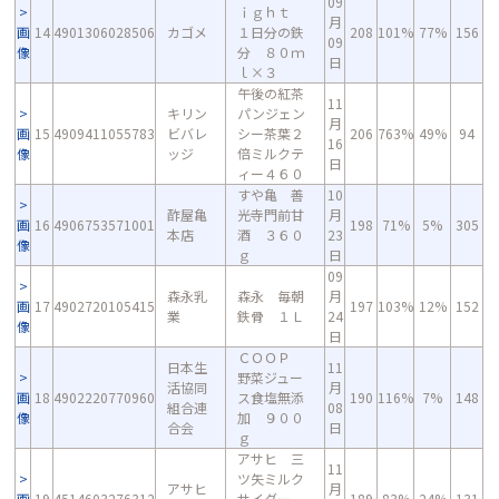
09
ｉｇｈｔ
月
画
14
4901306028506
カゴメ
１日分の鉄
208
101%
77%
156
09
像
分 ８０ｍ
日
ｌ×３
午後の紅茶
11
キリン
パンジェン
月
画
15
4909411055783
ビバレ
シー茶葉２
206
763%
49%
94
16
像
ッジ
倍ミルクテ
日
ィー４６０
すや亀 善
10
酢屋亀
光寺門前甘
月
画
16
4906753571001
198
71%
5%
305
本店
酒 ３６０
23
像
ｇ
日
09
森永乳
森永 毎朝
月
画
17
4902720105415
197
103%
12%
152
業
鉄骨 １Ｌ
24
像
日
ＣＯＯＰ
日本生
11
野菜ジュー
活協同
月
画
18
4902220770960
ス食塩無添
190
116%
7%
148
組合連
08
像
加 ９００
合会
日
ｇ
アサヒ 三
11
ツ矢ミルク
アサヒ
月
画
19
4514603276312
サイダー
189
83%
24%
131