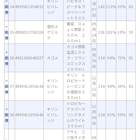
キリン
ハピネス！
月
画
34
4909411054632
ビバレ
ピーチ＆ラ
142
115%
33%
83
07
像
ッジ
ズベリーペ
日
ット５００
農協 Ｄａ
09
雪印メ
ｙｓ野菜１
月
画
35
4908011706316
グミル
136
101%
10%
59
００％ ２
24
像
ク
００ｍｌ
日
カゴメ野菜
09
生活１００
月
画
36
4901306040027
カゴメ
ラ・フラン
134
94%
75%
81
30
像
スミックス
日
２００ｍｌ
キリン ト
11
キリン
ロピカーナ
月
画
37
4909411054144
ビバレ
シーズンズ
134
94%
39%
82
11
像
ッジ
Ｂ雪色Ｂ２
日
５０ｍｌ
トロピカー
11
キリン
ナスパーク
月
画
38
4909411055646
ビバレ
リングタイ
134
63%
59%
85
09
像
ッジ
ムホワイト
日
３５０ｍｌ
アサヒ 三
ツ矢サイダ
09