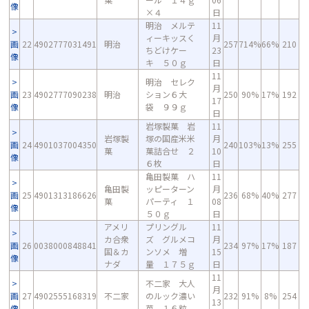
像
×４
日
明治 メルテ
11
ィーキッスく
月
画
22
4902777031491
明治
257
714%
66%
210
ちどけケー
23
像
キ ５０ｇ
日
11
明治 セレク
月
画
23
4902777090238
明治
ション６大
250
90%
17%
192
17
像
袋 ９９ｇ
日
岩塚製菓 岩
11
岩塚製
塚の国産米米
月
画
24
4901037004350
240
103%
13%
255
菓
菓詰合せ ２
10
像
６枚
日
亀田製菓 ハ
11
亀田製
ッピーターン
月
画
25
4901313186626
236
68%
40%
277
菓
パーティ １
08
像
５０ｇ
日
アメリ
プリングル
11
カ合衆
ズ グルメコ
月
画
26
0038000848841
234
97%
17%
187
国＆カ
ンソメ 増
15
像
ナダ
量 １７５ｇ
日
11
不二家 大人
月
画
27
4902555168319
不二家
のルック濃い
232
91%
8%
254
13
像
苺 １６粒