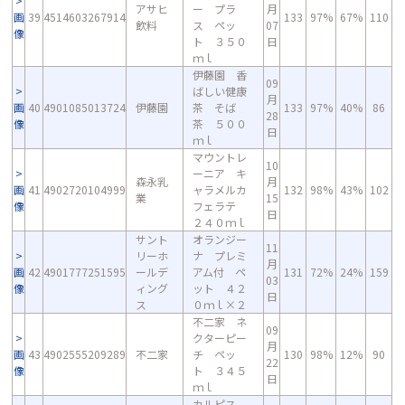
アサヒ
ー プラ
月
画
39
4514603267914
133
97%
67%
110
飲料
ス ペッ
07
像
ト ３５０
日
ｍｌ
伊藤園 香
09
ばしい健康
月
画
40
4901085013724
伊藤園
茶 そば
133
97%
40%
86
28
像
茶 ５００
日
ｍｌ
マウントレ
10
ーニア キ
森永乳
月
画
41
4902720104999
ャラメルカ
132
98%
43%
102
業
15
像
フェラテ
日
２４０ｍｌ
サント
オランジー
11
リーホ
ナ プレミ
月
画
42
4901777251595
ールデ
アム付 ペ
131
72%
24%
159
03
像
ィング
ット ４２
日
ス
０ｍｌ×２
不二家 ネ
09
クターピー
月
画
43
4902555209289
不二家
チ ペッ
130
98%
12%
90
22
像
ト ３４５
日
ｍｌ
カルピス