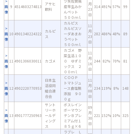
ツ矢佐賀県
アサヒ
月
画
9
4514603274813
産早生みか
314
491%
57%
99
飲料
23
像
んペット
日
５００ｍｌ
カルピス
11
カルピスソ
カルピ
月
画
10
4901340224322
ーダあまお
282
486%
48%
89
ス
23
像
うペット
日
５００ｍｌ
カゴメ 野
11
菜生活１０
月
画
11
4901306030011
カゴメ
０ ゆずミ
244
82%
70%
81
16
像
ックス ２
日
００ｍｌ
ＣＯＯＰ
日本生
11
トマトジュ
活協同
月
画
12
4902220770953
ース食塩無
234
119%
8%
148
組合連
08
像
添加 ９０
合会
日
０ｇ
サント
ボスレイン
09
リーホ
ボーマウン
月
画
13
4901777250963
ールデ
テンＢプレ
221
152%
10%
325
30
像
ィング
ミアム付１
日
ス
８５ｇ×６
ラブレ Ｌ