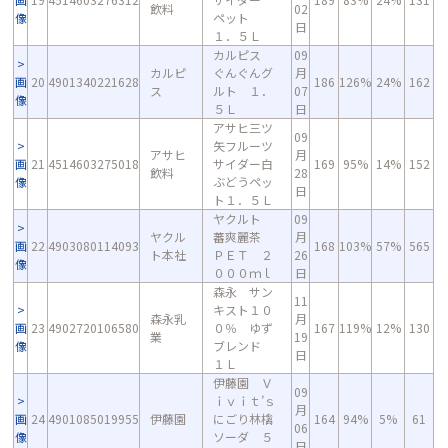
飲料
02
像
ペット
日
１．５Ｌ
カルピス
09
カルピ
ぐんぐんグ
月
画
20
4901340221628
186
126%
24%
162
ス
ルト １．
07
像
５Ｌ
日
アサヒ三ツ
09
矢フルーツ
アサヒ
月
画
21
4514603275018
サイダー白
169
95%
14%
152
飲料
28
像
ぶどうペッ
日
ト１．５Ｌ
ヤクルト
09
ヤクル
蕃爽麗茶
月
画
22
4903080114093
168
103%
57%
565
ト本社
ＰＥＴ ２
26
像
０００ｍｌ
日
森永 サン
11
キスト１０
森永乳
月
画
23
4902720106580
０％ ゆず
167
119%
12%
130
業
19
像
ブレンド
日
１Ｌ
伊藤園 Ｖ
09
ｉｖｉｔ’ｓ
月
画
24
4901085019955
伊藤園
にごり林檎
164
94%
5%
61
06
像
ソーダ ５
日