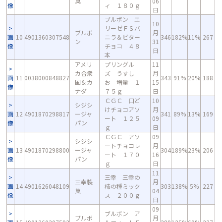
菓
06
像
ィ １８０ｇ
日
ブルボン エ
10
リーゼＦＳバ
ブルボ
月
画
10
4901360307548
ニラ＆ビター
346
182%
11%
267
ン
31
像
チョコ ４８
日
本
アメリ
プリングル
11
カ合衆
ズ うすし
月
画
11
0038000848827
343
91%
20%
188
国＆カ
お 増量 １
15
像
ナダ
７５ｇ
日
ＣＧＣ 口ど
10
シジシ
けチョコアソ
月
画
12
4901870298817
ージャ
341
89%
13%
169
ート １２５
09
像
パン
ｇ
日
ＣＧＣ アソ
09
シジシ
ートチョコレ
月
画
13
4901870298800
ージャ
304
189%
23%
206
ート １７０
16
像
パン
ｇ
日
11
三幸 三幸の
三幸製
月
画
14
4901626048109
柿の種ミック
303
138%
5%
227
菓
04
像
ス ２００ｇ
日
09
ブルボン ア
ブルボ
月