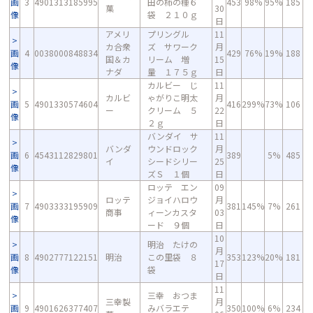
画
3
4901313185995
田の柿の種６
453
98%
95%
185
菓
30
像
袋 ２１０ｇ
日
アメリ
プリングル
11
カ合衆
ズ サワーク
月
画
4
0038000848834
429
76%
19%
188
国＆カ
リーム 増
15
像
ナダ
量 １７５ｇ
日
カルビー じ
11
カルビ
ゃがりこ明太
月
画
5
4901330574604
416
299%
73%
106
ー
クリーム ５
22
像
２ｇ
日
バンダイ サ
11
バンダ
ウンドロック
月
画
6
4543112829801
389
5%
485
イ
シードシリー
25
像
ズＳ １個
日
ロッテ エン
09
ロッテ
ジョイハロウ
月
画
7
4903333195909
381
145%
7%
261
商事
ィーンカスタ
03
像
ード ９個
日
10
明治 たけの
月
画
8
4902777122151
明治
この里袋 ８
353
123%
20%
181
17
像
袋
日
11
三幸 おつま
三幸製
月
画
9
4901626377407
みバラエテ
350
100%
6%
234