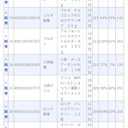
像
ｇ
日
フルタ チョ
10
フルタ
コエッグＮＥ
月
画
34
4902501208670
215
94%
59%
144
製菓
ＷＳＰマリオ
15
像
ブ ２０ｇ
日
アルフォート
10
バニラホワイ
ブルボ
月
画
35
4901360307357
ト＆ビターチ
212
120%
21%
262
ン
30
像
ョコ １９５
日
ｇ
11
三幸 チーズ
三幸製
月
画
36
4901626058405
アーモンドわ
210
27%
7%
139
菓
17
像
さび １５枚
日
グリコ 神戸
09
ローストショ
江崎グ
月
画
37
4901005107977
コラ＜濃厚ミ
209
98%
60%
255
リコ
19
像
ルク＞２１０
日
ｇ
ロッテ バッ
11
ロッテ
カスアニバー
月
画
38
4903333101931
209
454%
23%
258
商事
サリー １２
24
像
粒
日
クリート セ
10