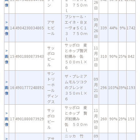
26
像
ン
３ ７５０ｍ
日
ｌ
ブシャール・
09
アサ
エイネ・Ｂヌ
月
画
14
4904230034865
ヒビ
ーヴォＳＣ１
339
44%
9%
1742
26
像
ール
３ ７５０ｍ
日
ｌ
サッポロ 麦
サッ
11
とホップ贅沢
ポロ
月
画
15
4901880873943
初摘み 缶
310
90%
25%
842
ビー
10
像
５００ｍｌ×
ル
日
６
サン
ザ・プレミア
トリ
09
ムモルツコク
ーホ
月
画
16
4901777248892
のブレンド
296
103%
39%
1193
ール
21
像
３５０ｍｌ×
ディン
日
６
グス
サッポロ 麦
サッ
11
とホップ 贅
ポロ
月
画
17
4901880873929
沢初摘み
260
90%
29%
153
ビー
09
像
缶 ５００ｍ
ル
日
ｌ
ニッカ 竹
09
アサ