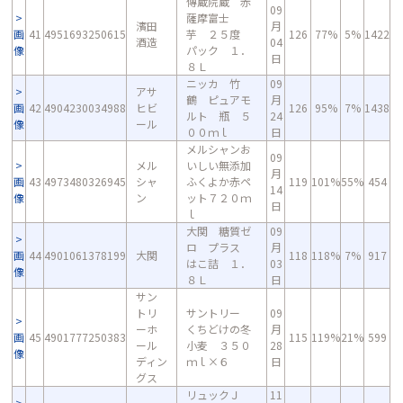
傳蔵院蔵 赤
09
薩摩富士
濱田
月
画
41
4951693250615
芋 ２５度
126
77%
5%
1422
酒造
04
像
パック １．
日
８Ｌ
ニッカ 竹
09
アサ
鶴 ピュアモ
月
画
42
4904230034988
ヒビ
126
95%
7%
1438
ルト 瓶 ５
24
像
ール
００ｍｌ
日
メルシャンお
09
メル
いしい無添加
月
画
43
4973480326945
シャ
ふくよか赤ペ
119
101%
55%
454
14
像
ン
ット７２０ｍ
日
ｌ
大関 糖質ゼ
09
ロ プラス
月
画
44
4901061378199
大関
118
118%
7%
917
はこ詰 １．
03
像
８Ｌ
日
サン
トリ
サントリー
09
ーホ
くちどけの冬
月
画
45
4901777250383
115
119%
21%
599
ール
小麦 ３５０
28
像
ディン
ｍｌ×６
日
グス
リュックＪ
11