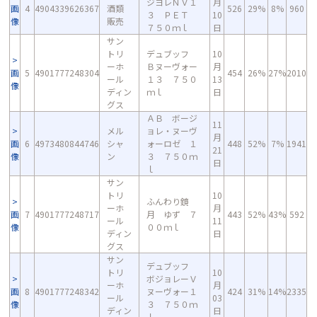
ジヨレＮＶ１
月
画
4
4904339626367
酒類
526
29%
8%
960
３ ＰＥＴ
10
像
販売
７５０ｍｌ
日
サン
トリ
デュブッフ
10
ーホ
Ｂヌーヴォー
月
画
5
4901777248304
454
26%
27%
2010
ール
１３ ７５０
13
像
ディン
ｍｌ
日
グス
ＡＢ ボージ
11
メル
ョレ・ヌーヴ
月
画
6
4973480844746
シャ
ォーロゼ １
448
52%
7%
1941
21
像
ン
３ ７５０ｍ
日
ｌ
サン
トリ
10
ふんわり鏡
ーホ
月
画
7
4901777248717
月 ゆず ７
443
52%
43%
592
ール
11
像
００ｍｌ
ディン
日
グス
サン
デュブッフ
トリ
10
ボジョレーＶ
ーホ
月
画
8
4901777248342
ヌーヴォー１
424
31%
14%
2335
ール
03
像
３ ７５０ｍ
ディン
日
ｌ