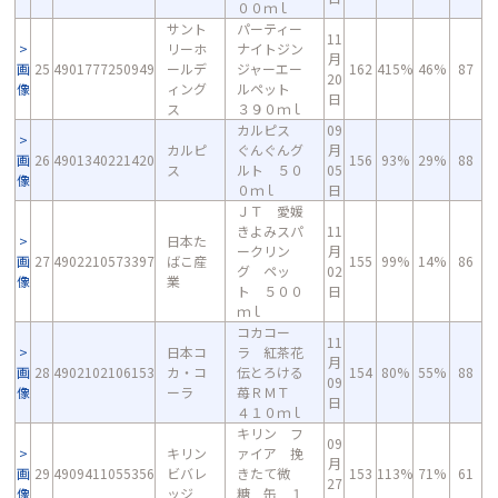
００ｍｌ
サント
パーティー
11
リーホ
ナイトジン
月
画
25
4901777250949
ールデ
ジャーエー
162
415%
46%
87
20
像
ィング
ルペット
日
ス
３９０ｍｌ
カルピス
09
カルピ
ぐんぐんグ
月
画
26
4901340221420
156
93%
29%
88
ス
ルト ５０
05
像
０ｍｌ
日
ＪＴ 愛媛
きよみスパ
11
日本た
ークリン
月
画
27
4902210573397
ばこ産
155
99%
14%
86
グ ペッ
02
像
業
ト ５００
日
ｍｌ
コカコー
11
日本コ
ラ 紅茶花
月
画
28
4902102106153
カ・コ
伝とろける
154
80%
55%
88
09
像
ーラ
苺ＲＭＴ
日
４１０ｍｌ
キリン フ
09
キリン
ァイア 挽
月
画
29
4909411055356
ビバレ
きたて微
153
113%
71%
61
27
像
ッジ
糖 缶 １