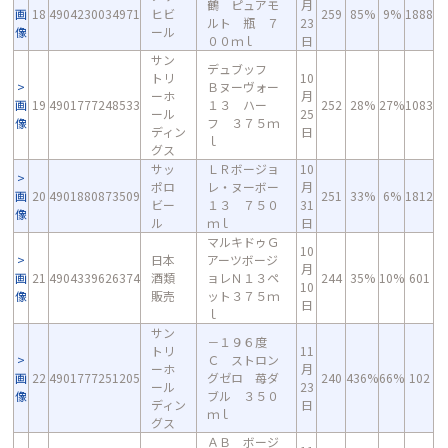
鶴 ピュアモ
月
画
18
4904230034971
ヒビ
259
85%
9%
1888
ルト 瓶 ７
23
像
ール
００ｍｌ
日
サン
デュブッフ
トリ
10
Ｂヌーヴォー
ーホ
月
画
19
4901777248533
１３ ハー
252
28%
27%
1083
ール
25
像
フ ３７５ｍ
ディン
日
ｌ
グス
サッ
ＬＲボージョ
10
ポロ
レ・ヌーボー
月
画
20
4901880873509
251
33%
6%
1812
ビー
１３ ７５０
31
像
ル
ｍｌ
日
マルキドゥＧ
10
日本
アーツボージ
月
画
21
4904339626374
酒類
ョレＮ１３ペ
244
35%
10%
601
10
像
販売
ット３７５ｍ
日
ｌ
サン
－１９６度
トリ
11
Ｃ ストロン
ーホ
月
画
22
4901777251205
グゼロ 苺ダ
240
436%
66%
102
ール
23
像
ブル ３５０
ディン
日
ｍｌ
グス
ＡＢ ボージ