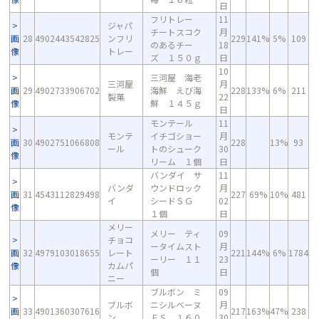
日
フリトレー
11
ジャパ
チートスコク
月
画
28
4902443542825
ンフリ
229
141%
5%
109
のあるチー
18
像
トレー
ズ １５０ｇ
日
10
三河屋 海老
三河屋
月
画
29
4902733906702
海鮮 えび海
228
133%
6%
211
製菓
22
像
鮮 １４５ｇ
日
モンテール
11
モンテ
イチゴショー
月
画
30
4902751066808
228
13%
93
ール
トのシューク
30
像
リーム １個
日
バンダイ サ
11
バンダ
ウンドロック
月
画
31
4543112829498
227
69%
10%
481
イ
シードＳＧ
02
像
１個
日
メリー
メリー ティ
09
チョコ
ータイムスト
月
画
32
4979103018655
レート
221
144%
6%
1784
ーリー １１
23
像
カムパ
個
日
ニー
ブルボン ミ
09
ブルボ
ニシルベーヌ
月
画
33
4901360307616
217
163%
47%
238
ン
ＦＳ １６０
30