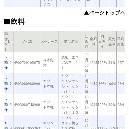
グス
▲ページトップへ
■飲料
画
出
PI
像
金額
販売
平均
No.
JANCD
メーカー名
商品名称
現
前週
か
PI
店率
売価
日
比
も
09
森永 まき
森永乳
月
画
1
4902720105675
ばの空 １
1215
103%
39%
157
業
30
像
Ｌ
日
ヤクルト
10
ヤクル
Ｎｅｗヤク
月
画
2
4903080988960
1150
99%
100%
194
ト本社
ルト ６５
15
像
ｍｌ×５
日
ヤクルト
10
ヤクル
Ｎｅｗヤク
月
画
3
4903080748960
1099
103%
80%
384
ト本社
ルト ６５
14
像
ｍｌ×１０
日
キリン フ
10
キリン
ァイア挽き
月
画
4
4909411055363
ビバレ
たて微糖
888
111%
11%
1450