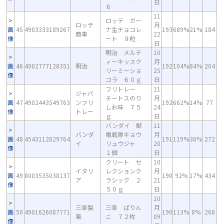
日
６
11
ロッテ ガー
ロッテ
月
画
45
4903333189267
ナ生チョコレ
193
689%
21%
184
商事
22
像
ート ９粒
日
明治 メルテ
10
ィーキッスク
月
画
46
4902777128351
明治
192
104%
84%
204
リーミーショ
25
像
コラ ６０ｇ
日
フリトレー
11
ジャパ
チートスのり
月
画
47
4902443549763
ンフリ
192
662%
14%
77
しお味 ７５
24
像
トレー
ｇ
日
バンダイ 獣
11
バンダ
電戦隊キョウ
月
画
48
4543112829764
191
119%
38%
272
イ
リュウジャ
20
像
１個
日
クリート セ
10
イタリ
レクションク
月
画
49
8003535038137
190
92%
17%
434
ア
ラシック ２
21
像
５０ｇ
日
10
三幸製
三幸 ぱりん
月
画
50
4901626087771
190
113%
8%
268
菓
こ ７２枚
09
像