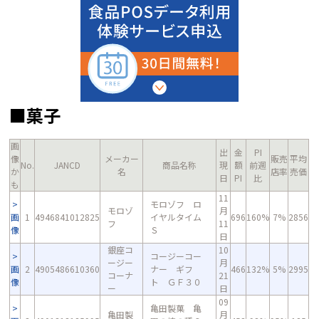
■菓子
画
出
金
PI
像
メーカー
販売
平均
No.
JANCD
商品名称
現
額
前週
か
名
店率
売価
日
PI
比
も
11
モロゾフ ロ
モロゾ
月
画
1
4946841012825
イヤルタイム
696
160%
7%
2856
フ
11
像
Ｓ
日
銀座コ
10
コージーコー
ージー
月
画
2
4905486610360
ナー ギフ
466
132%
5%
2995
コーナ
21
像
ト ＧＦ３０
ー
日
09
亀田製菓 亀
亀田製
月