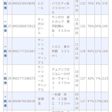
月
画
36
4904230034698
ヒビ
バラエティ缶
132
70%
8%
570
10
像
ール
３５０ｍｌ×
日
６
サッポロ 麦
サッ
11
とホップ 贅
ポロ
月
画
37
4901880873912
沢初摘み
131
78%
56%
109
ビー
09
像
缶 ３５０ｍ
ル
日
ｌ
サン
トリ
11
ＣＧＣ 麦の
ーホ
月
画
38
4901777251687
芳醇 ３５０
128
88%
21%
184
ール
11
像
ｍｌ
ディン
日
グス
サン
デュブッフボ
トリ
10
ジョレーロゼ
ーホ
月
画
39
4901777248373
ヌーヴォー１
127
42%
7%
1115
ール
20
像
３ ３７５ｍ
ディン
日
ｌ
グス
一刻者 赤
09
宝酒
芋 ２５度
月
画
40
4904670028028
127
97%
13%
1383
造
乙 ７２０ｍ
10
像
ｌ
日