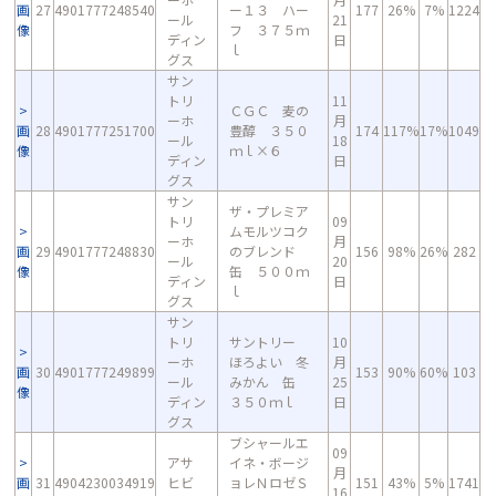
画
27
4901777248540
ー１３ ハー
177
26%
7%
1224
ール
21
像
フ ３７５ｍ
ディン
日
ｌ
グス
サン
トリ
11
ＣＧＣ 麦の
ーホ
月
画
28
4901777251700
豊醇 ３５０
174
117%
17%
1049
ール
18
像
ｍｌ×６
ディン
日
グス
サン
ザ・プレミア
トリ
09
ムモルツコク
ーホ
月
画
29
4901777248830
のブレンド
156
98%
26%
282
ール
20
像
缶 ５００ｍ
ディン
日
ｌ
グス
サン
トリ
サントリー
10
ーホ
ほろよい 冬
月
画
30
4901777249899
153
90%
60%
103
ール
みかん 缶
25
像
ディン
３５０ｍｌ
日
グス
ブシャールエ
09
アサ
イネ・ボージ
月
画
31
4904230034919
ヒビ
ョレＮロゼＳ
151
43%
5%
1741
16