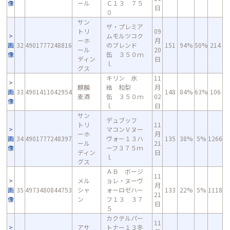
像
ール
Ｃ１３ ７５
日
０
サン
ザ・プレミア
トリ
09
ムモルツコク
ーホ
月
画
32
4901777248816
のブレンド
151
94%
50%
214
ール
20
像
缶 ３５０ｍ
ディン
日
ｌ
グス
キリン 氷
11
麒麟
結 和梨
月
画
33
4901411042954
148
84%
63%
106
麦酒
缶 ３５０ｍ
02
像
ｌ
日
サン
デュブッフ
トリ
11
マコンＶヌー
ーホ
月
画
34
4901777248397
ヴォー１３ハ
135
38%
5%
1266
ール
21
像
ーフ３７５ｍ
ディン
日
ｌ
グス
ＡＢ ボージ
11
メル
ョレ・ヌーヴ
月
画
35
4973480844753
シャ
ォーロゼハー
133
22%
5%
1118
21
像
ン
フ１３ ３７
日
５
カクテルパー
11
アサ
トナー１３冬