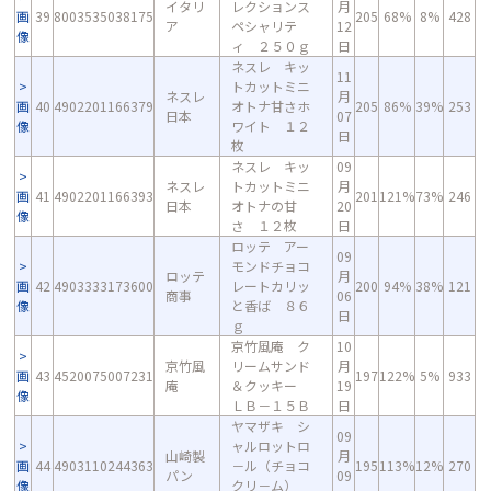
イタリ
レクションス
月
画
39
8003535038175
205
68%
8%
428
ア
ペシャリテ
12
像
ィ ２５０ｇ
日
ネスレ キッ
11
トカットミニ
ネスレ
月
画
40
4902201166379
オトナ甘さホ
205
86%
39%
253
日本
07
像
ワイト １２
日
枚
ネスレ キッ
09
ネスレ
トカットミニ
月
画
41
4902201166393
201
121%
73%
246
日本
オトナの甘
20
像
さ １２枚
日
ロッテ アー
09
モンドチョコ
ロッテ
月
画
42
4903333173600
レートカリッ
200
94%
38%
121
商事
06
像
と香ば ８６
日
ｇ
京竹風庵 ク
10
京竹風
リームサンド
月
画
43
4520075007231
197
122%
5%
933
庵
＆クッキー
19
像
ＬＢ－１５Ｂ
日
ヤマザキ シ
09
ャルロットロ
山崎製
月
画
44
4903110244363
－ル（チョコ
195
113%
12%
270
パン
09
像
クリ－ム）