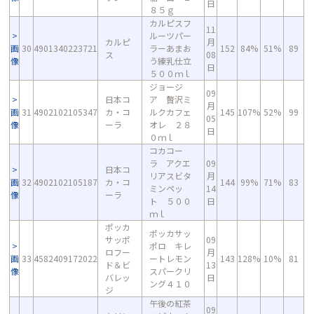
日
８５ｇ
カルピスフ
11
ルーツパー
カルピ
月
画
30
4901340223721
ラーあまお
152
84%
51%
89
ス
08
像
う練乳仕立
日
５００ｍｌ
ジョージ
09
日本コ
ア 贅沢ミ
月
画
31
4902102105347
カ・コ
ルクカフェ
145
107%
52%
99
05
像
ーラ
オレ ２８
日
０ｍｌ
コカコー
ラ アクエ
09
日本コ
リアスビタ
月
画
32
4902102105187
カ・コ
144
99%
71%
83
ミンペッ
14
像
ーラ
ト ５００
日
ｍｌ
ポッカ
ポッカサッ
サッポ
09
ポロ キレ
ロフー
月
画
33
4582409172022
ートレモン
143
128%
10%
81
ド＆ビ
13
像
スパークリ
バレッ
日
ング４１０
ジ
午後の紅茶
09