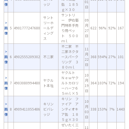
01
像
ッジ
缶 １８５
日
ｇ×３０
サントリ
サント
ー 伊右衛
09
リーホ
門特茶手売
月
画
5
4901777247680
ールデ
622
96%
92%
167
り用ペッ
27
像
ィング
ト ５００
日
ス
ｍｌ
不二家 不
11
二家ネクタ
月
画
6
4902555209302
不二家
ースパーク
368
594%
27%
101
22
像
リング ３
日
８０ｍｌ
ヤクルト
10
Ｎｅｗヤク
ヤクル
月
画
7
4903080994480
ルトカロリ
364
103%
72%
194
ト本社
19
像
ーハーフ６
日
５ｍｌ×５
キリン フ
10
キリン
ァイア ア
月
画
8
4909411055486
ビバレ
ンティオキ
338
153%
7%
1443
03
像
ッジ
ア缶 １８
日
５ｇ×３０
ぜいたく三
11