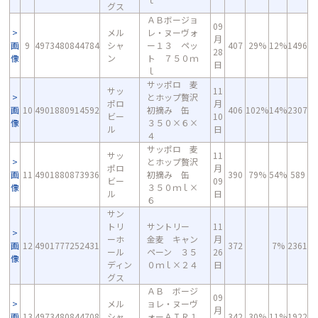
グス
ＡＢボージョ
09
メル
レ・ヌーヴォ
月
画
9
4973480844784
シャ
ー１３ ペッ
407
29%
12%
1496
28
像
ン
ト ７５０ｍ
日
ｌ
サッポロ 麦
サッ
11
とホップ贅沢
ポロ
月
画
10
4901880914592
初摘み 缶
406
102%
14%
2307
ビー
10
像
３５０×６×
ル
日
４
サッポロ 麦
サッ
11
とホップ贅沢
ポロ
月
画
11
4901880873936
初摘み 缶
390
79%
54%
589
ビー
09
像
３５０ｍｌ×
ル
日
６
サン
トリ
サントリー
11
ーホ
金麦 キャン
月
画
12
4901777252431
372
7%
2361
ール
ペーン ３５
26
像
ディン
０ｍｌ×２４
日
グス
ＡＢ ボージ
09
メル
ョレ・ヌーヴ
月
画
13
4973480844708
シャ
ォーＡＩＲ１
342
30%
11%
1922