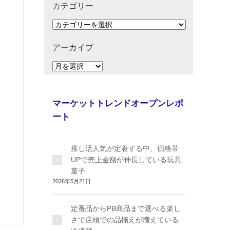
カテゴリー
カ
テ
ゴ
アーカイブ
リ
ア
ー
ー
カ
イ
マーケットトレンドオープンレポ
ブ
ート
推し活人気が定着する中、価格帯
UPで売上金額が伸長している玩具
菓子
2026年5月21日
定番品からPB商品まで選べる楽し
さで店頭での品揃えが増えている