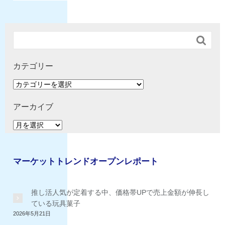

カテゴリー
カ
テ
ゴ
アーカイブ
リ
ア
ー
ー
カ
イ
マーケットトレンドオープンレポート
ブ
推し活人気が定着する中、価格帯UPで売上金額が伸長し
ている玩具菓子
2026年5月21日