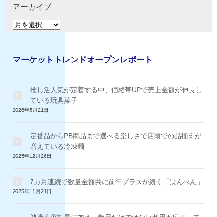
ゴ
アーカイブ
リ
ア
ー
ー
カ
イ
マーケットトレンドオープンレポート
ブ
推し活人気が定着する中、価格帯UPで売上金額が伸長し
ている玩具菓子
2026年5月21日
定番品からPB商品まで選べる楽しさで店頭での品揃えが
増えている冷凍麺
2025年12月26日
7カ月連続で数量金額共に前年プラスが続く「はんぺん」
2025年11月21日