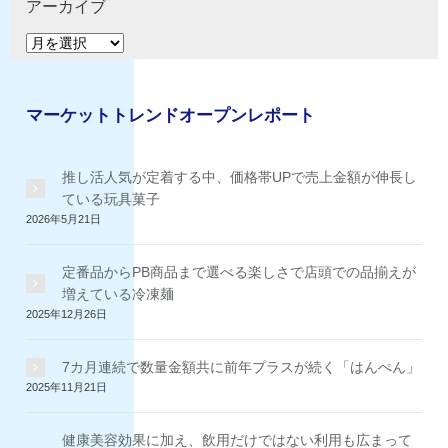
ゴ
アーカイブ
リ
ア
ー
ー
カ
イ
マーケットトレンドオープンレポート
ブ
推し活人気が定着する中、価格帯UPで売上金額が伸長し
ている玩具菓子
2026年5月21日
定番品からPB商品まで選べる楽しさで店頭での品揃えが
増えている冷凍麺
2025年12月26日
7カ月連続で数量金額共に前年プラスが続く「はんぺん」
2025年11月21日
健康美容効果に加え、飲用だけではない利用も広まって