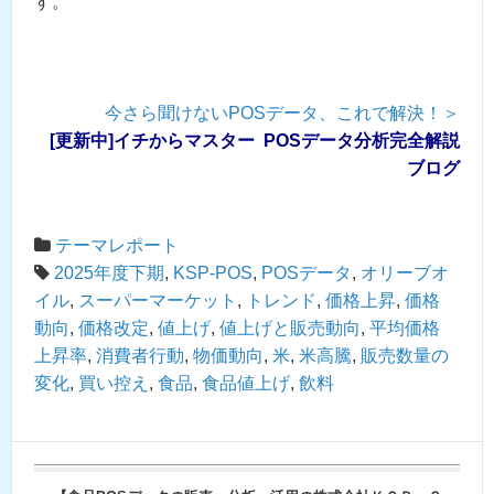
す。
今さら聞けないPOSデータ、これで解決！＞
[更新中]イチからマスター POSデータ分析完全解説
ブログ
テーマレポート
2025年度下期
,
KSP-POS
,
POSデータ
,
オリーブオ
イル
,
スーパーマーケット
,
トレンド
,
価格上昇
,
価格
動向
,
価格改定
,
値上げ
,
値上げと販売動向
,
平均価格
上昇率
,
消費者行動
,
物価動向
,
米
,
米高騰
,
販売数量の
変化
,
買い控え
,
食品
,
食品値上げ
,
飲料