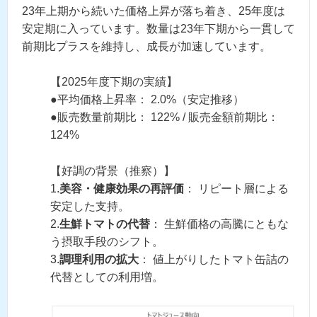
23年上期から続いた価格上昇が落ち着き、25年度は
安定期に入っています。数量は23年下期から一貫して
前期比プラスを維持し、成長が加速しています。
【2025年度下期の実績】
●平均価格上昇率： 2.0%（安定推移）
●販売数量前期比： 122% / 販売金額前期比：
124%
【好調の背景（推察）】
1.
美容・健康効果の再評価
： リピート層による
安定した支持。
2.
生鮮トマトの代替
： 生鮮価格の高騰にともな
う摂取手段のシフト。
3.
調理利用の拡大
： 値上がりしたトマト缶詰の
代替としての利用増。