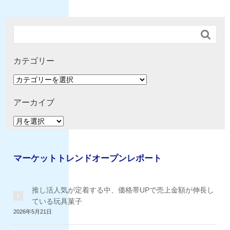

カテゴリー
カ
テ
ゴ
アーカイブ
リ
ア
ー
ー
カ
イ
マーケットトレンドオープンレポート
ブ
推し活人気が定着する中、価格帯UPで売上金額が伸長し
ている玩具菓子
2026年5月21日