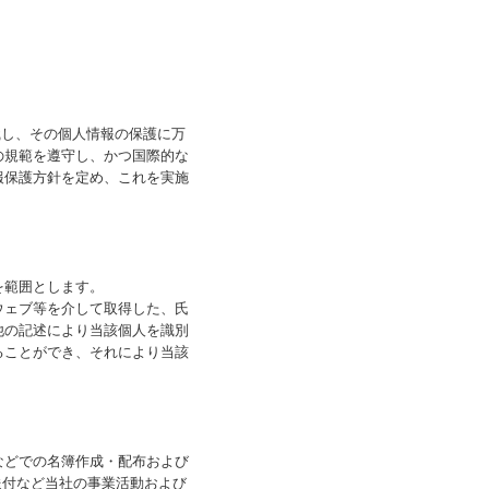
識し、その個人情報の保護に万
の規範を遵守し、かつ国際的な
報保護方針を定め、これを実施
を範囲とします。
ウェブ等を介して取得した、氏
他の記述により当該個人を識別
ることができ、それにより当該
などでの名簿作成・配布および
送付など当社の事業活動および