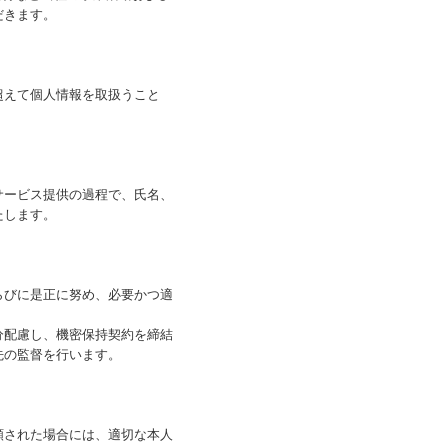
だきます。
超えて個人情報を取扱うこと
サービス提供の過程で、氏名、
たします。
らびに是正に努め、必要かつ適
分配慮し、機密保持契約を締結
先の監督を行います。
頼された場合には、適切な本人